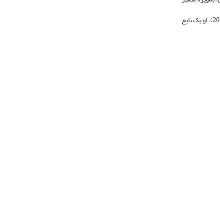
اساس کار این مطالعه بر پایه یک تابع قراردادی تقاضا، برگرفته از مطالعه ارکین بایرام است که در مطالعه کمیجانی و نظری نیز به آن اشاره شده است (کمیجانی و نظری، 2010). او یک تابع