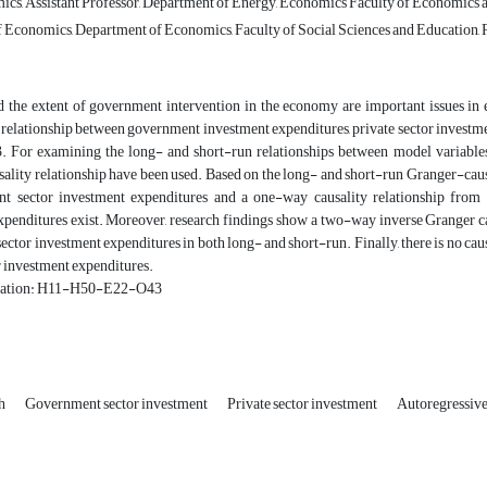
cs, Assistant Professor, Department of Energy, Economics Faculty of Economics an
 Economics, Department of Economics, Faculty of Social Sciences and Education, R
 the extent of government intervention in the economy are important issues in ea
 relationship between government investment expenditures, private sector invest
. For examining the long- and short-run relationships between model variable
ality relationship have been used. Based on the long- and short-run Granger-caus
t sector investment expenditures and a one-way causality relationship from
xpenditures exist. Moreover, research findings show a two-way inverse Granger c
ctor investment expenditures in both long- and short-run. Finally, there is no ca
r investment expenditures.
ication: H11-H50-E22-O43
th
Government sector investment
Private sector investment
Autoregressiv