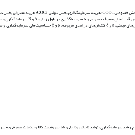
صادرات کالا و خدمات، Mt: میزان واردات کالا و خدمات، [Pct/Pit]: نسبت شاخص قیمت‌‌های مص
برون‌‌زا، π و τ روندهای نرخ رشد سرمایه‌گذاری و مصرف خصوصی، φ و μ کشش‌‌های قیمتی، ε و δ کشش‌‌های درآمدی مربوط
ک روند نرخ رشد سرمایه‌گذاری، تولید ناخالص داخلی، شاخص قیمت کالا و خدمات مصرفی به سرما