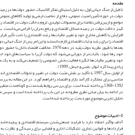
مقدمه
تا قبل از جنگ جهانی اول، به دلیل استیلای تفکر کلاسیک، حضور دولت‌‌ها در زم
دولت در حوزه تأمین امنیت عمومی، دفاع از تمامیت ارضی و تولید کالاهای عمومی 
جوامع و از‌بین‌رفتن تقاضا برای محصولات تولیدی، لزوم دخالت دولت در اقتصاد رواج پیدا کرد 
کینز دخالت دولت در زمینه مسائل اقتصادی و رفع بحران را الزامی ‌می‌دانست. 
افزایش یا کاهش مخارج خود و تغییر مالیات‌‌ها رشد اقتصادی را تحت تأثیر قر
اقتصاد را برای رشد و ثبات اقتصادی لازم دانستند و این امر پس از جنگ جهانی دوم 
بعدها با ظهور نظریه دولت پلید در دهه 1970،
خود رها شود، با‌ثبات‌‌تر از دورانی می‌‌شود که دولت آن را با سیاست‌‌های خو
خود و تغییر مالیات‌ها انگیزه فعالیت بخش خصوصی را تضعیف می‌کند و به یک ع
زیادی پیدا کرد (نولر، بلینی و جیمل، 1999).
از اوایل سال 1997 با تأکید بر نقش مثبت دولت در تغییر و تحولات ا
مناسبی برای عملکرد کارآمد بازار و اقتصاد را فراهم آورد. در این مقاله به ب
1392-1368 پرداخته شده است. برای بررسی روابط بلند‌مدت و کوتاه‌‌مد
در ادامه به بیان مبانی نظری مطروحه در این باب پرداخته شده است و سپس مط
تحلیل تجربی موضوع مورد‌بحث، پرداخته شده است.
1- ادبیات موضوع
آدلف واگنر اعتقاد دارد با فرایند صنعتی‌شدن سیستم اقتصادی و پیچیده‌
قراردادها و قوانین تجاری، تشکیلات اداری و قضایی برای رسیدگی و نظارت به
افزایش هزینه‌‌های دولت می‌شود؛ پس علت اصلی رشد مخارج دولتی، تبدیل جامعه