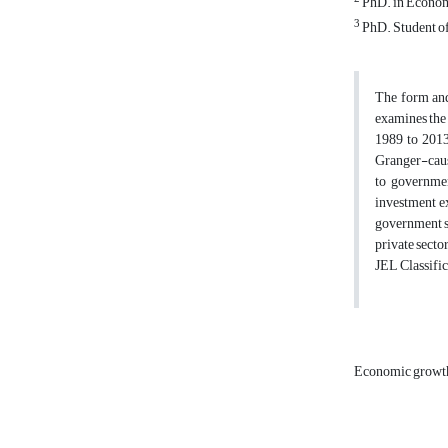
PhD. in Economi
3
PhD. Student of
The form and
examines the
1989 to 2013
Granger-caus
to governmen
investment e
government se
private secto
JEL Classif
Economic grow