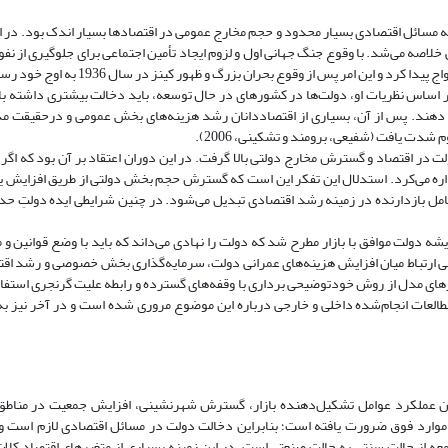
ینه مسائل اقتصادی بسیار محدود و حجم مخارج عمومی در اقتصادها بسیار اندک بود. در ا
خلاصه می‌‌شد. با وقوع جنگ جهانی اول و لزوم ایجاد تأمین اجتماعی برای جلوگیری از ن
و این امر پس از وقوع بحران بزرگ و ظهور کینز در سال 1936 به اوج خود رسید.
بر اساس نظریات او، دولت‌‌ها در کشورهای در حال توسعه، باید دخالت بیشتری داشته با
ار دهند. پس از آن، بسیاری از اقتصاددانان رشد هزینه‌‌های بخش عمومی و در‌حقیقت م
شدت یافت (شفیعی، برومند و تشکینی، 2006).
 مخالفت اقتصاد‌دانان با حضور دولت در اقتصاد و گسترش مخارج دولتی بالا گرفت. در این دوران اعتقاد بر آن بود که
د اداره می‌‌کرد. استدلال این تفکر این است که گسترش حجم بخش دولتی از طریق افزایش 
امل بازدارنده در زمینه رشد اقتصادی تبدیل می‌‌شود. در چنین شرایطی ایده دولتِ حد
قتصادی اندیشه دولت موافق با بازار مطرح شد که دولت را نهادی می‌‌داند که باید با وضع قوانین 
ررسی ارتباط میان افزایش هزینه‌‌های عمرانی دولت، سرمایه‌گذاری بخش خصوصی و رشد اق
ت متغیرهای مدل از روش خود‌توضیحی برداری با وقفه‌‌های گسترده و رابطه علیت گرنجری است
العات انجام‌شده داخلی و خارجی درباره این موضوع مروری شده است و در آخر نیز ب
شدن عملکرد عوامل تشکیل‌دهنده بازار، گسترش شهرنشینی، افزایش جمعیت در مناط
 موارد فوق ضرورت یافته است؛ بنابراین دخالت دولت در مسائل اقتصادی لازم است و
 از حالت سنتی به حالت صنعتی است. در این زمینه بسیاری از متغیرهای اقتصاد کلان، 