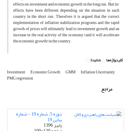
effects on investment and economic growth in the long run. But its'
effects have been different depending on the situation in each
country in the short run. Therefore, it is argued that the correct
implementation of inflation stabilization programs and the rapid
growth of prices will ultimately lead to investment growth and an
increase in the real activity of the economy (and it will accelerate
the economic growth) in the country.
کلیدواژه‌ها
English
Investment
Economic Growth
GMM
Inflation Uncertainty
PMG regression
مراجع
دوره 5، شماره 19 - شماره
پیاپی 19
پاییز 1396
صفحه
100-120