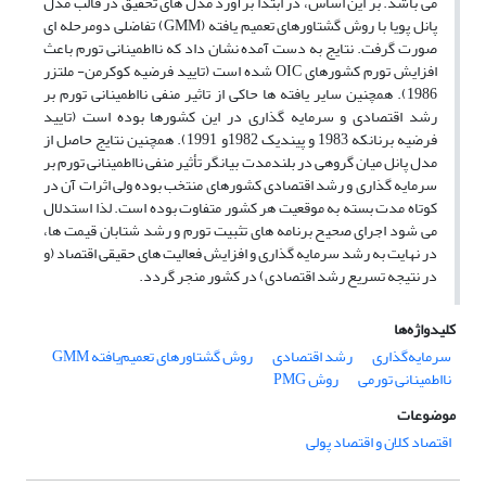
می باشد. بر این اساس، در ابتدا برآورد مدل های تحقیق در قالب مدل
پانل پویا با روش گشتاورهای تعمیم یافته (GMM) تفاضلی دومرحله ای
صورت گرفت. نتایج به دست آمده نشان داد که نااطمینانی تورم باعث
افزایش تورم کشورهای OIC شده است (تایید فرضیه کوکرمن- ملتزر
1986). همچنین سایر یافته ها حاکی از تاثیر منفی نااطمینانی تورم بر
رشد اقتصادی و سرمایه گذاری در این کشورها بوده است (تایید
فرضیه برنانکه 1983 و پیندیک 1982و 1991). همچنین نتایج حاصل از
مدل پانل میان گروهی در بلندمدت بیانگر تأثیر منفی نااطمینانی تورم بر
سرمایه گذاری و رشد اقتصادی کشورهای منتخب بوده ولی اثرات آن در
کوتاه مدت بسته به موقعیت هر کشور متفاوت بوده است. لذا استدلال
می شود اجرای صحیح برنامه های تثبیت تورم و رشد شتابان قیمت ها،
در نهایت به رشد سرمایه گذاری و افزایش فعالیت های حقیقی اقتصاد (و
در نتیجه تسریع رشد اقتصادی) در کشور منجر گردد.
کلیدواژه‌ها
سرمایه‌گذاری
رشد اقتصادی
روش گشتاورهای تعمیم‌یافته GMM
نااطمینانی تورمی
روش PMG
موضوعات
اقتصاد کلان و اقتصاد پولی