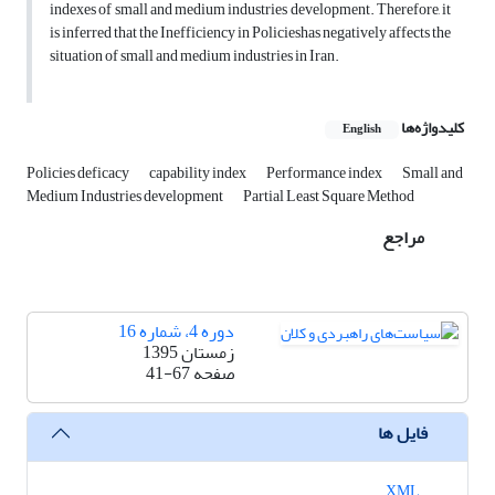
indexes of small and medium industries development. Therefore, it
is inferred that the Inefficiency in Policieshas negatively affects the
situation of small and medium industries in Iran.
کلیدواژه‌ها
English
Policies deficacy
capability index
Performance index
Small and
Medium Industries development
Partial Least Square Method
مراجع
دوره 4، شماره 16
زمستان 1395
صفحه
41-67
فایل ها
XML