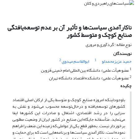
ناکارآمدی سیاست‌ها و تأثیر آن بر عدم توسعه‌یافتگی
صنایع کوچک و متوسط کشور
نوع مقاله : گردآوری و مروری
نویسندگان
2
1
حمید عزیزمحمدلو
ابوالقاسم مهدوی
1
عضو هیأت علمی/ دانشگاه بین المللی امام خمینی قزوین
2
عضو هیأت علمی/ دانشکده اقتصاد دانشگاه تهران
چکیده
باوجوداینکه امروزه صنایع کوچک و متوسط یکی از ارکان اصلی اقتصاد
کشورهای توسعه‌یافته و درحال‌توسعه محسوب می‌شود و نقش به
سزایی را در رشد اقتصادی، اشتغال و صادرات این کشورها ایفا
می‌نماید، متأسفانه جایگاه این صنایع در کشور ایران از وضعیت مطلوبی
برخوردار نیست. به‌طور قطع یکی از عواملی که زمینه این ضعف را فراهم
نموده است، ناکارآمدی سیاست‌ها و برنامه‌هایی است که برای حمایت و
توسعه این صنایع طراحی شده است. در این پژوهش با نظرسنجی از