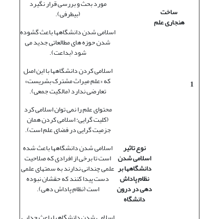
مورد بحث و بررسی قرار نگیرد
ساخت
(بیطرفی).
هنجاری علم
اسلامی شدن دانشگاهها باعث گشوده
شدن حوزه های مطالعاتی جدید می
شود (بداعت).
اسلامی کردن دانشگاهها با این اصل
که «علم میراث مشترک بشریست»
1
تعارضی ندارد (مالکیت جمعی).
محتوای علم را نمی توان اسلامی کرد
(کلیت گرایی: اسلامی کردن همان
جزمیت گرایی در فضای علم است).
نوع تاثیر
اسلامی شدن دانشگاهها باعث شده
اسلامی شدن
است تا برخی از افرادی که صلاحیت
دانشگاهها بر
علمی چندانی ندارند به سمتهای علمی
نظام پاداش
دست پیدا کنند که حقشان نبوده
دهی در درون
است (نظام پاداش دهی).
دانشگاه
اسلامی شدن دانشگاهها باعث جدایی