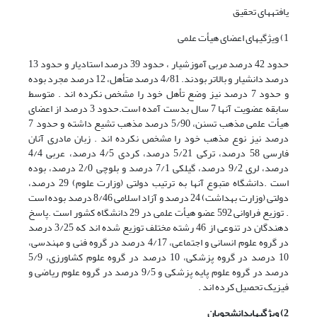
یافته­های تحقیق
1) ویژگی­های اعضای هیأت علمی
حدود 42 درصد مربی آموزشیار ، حدود 39 درصد استادیار و حدود 13
درصد دانشیار و بالاتر بودند. 4/81 درصد متأهل، 12 درصد مجرد بوده
و حدود 7 درصد نیز وضع تأهل خود را مشخص نکرده اند . متوسط
سابقه عضویت آنها 7 سال بدست آمده است.حدود 3 درصد از اعضای
هیأت علمی مذهب تسنن، 5/90 درصد مذهب تشیع داشته و حدود 7
درصد نیز نوع مذهب خود را مشخص نکرده اند . زبان مادری آنان
فارسی 58 درصد، ترکی 5/21 درصد، کردی 4/5 درصد، عربی 4/4
درصد، لری 9/2 درصد، گیلکی 7/1 درصد و بلوچی 2/0 درصد، بوده
است .دانشگاه متبوع آنها به ترتیب دولتی (وزارت علوم) 29 درصد،
دولتی (وزارت بهداشت) 24 درصد و آزاد اسلامی 8/46 درصد بوده است
. توزیع فراوانی 592 عضو هیأت علمی در 29 دانشگاه کشور است .پاسخ
دهندگان در تنوعی از 46 رشته مختلف توزیع شده اند که 3/25 درصد
در گروه علوم انسانی و اجتماعی، 4/17 درصد در گروه فنی و مهندسی،
10 درصد در گروه پزشکی، 10 درصد در گروه علوم کشاورزی، 5/9
درصد در گروه علوم پایه پزشکی و 9/5 درصد در گروه علوم ریاضی و
فیزیک تحصیل کرده اند .
2)
ویژگی
های
دانشجویان