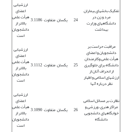
ارزشیابی
تفکیک بخشهای بیماران
اعضای
مرد و زن در
هیأت علمی
24
یکسان
متفاوت
3.1186
دانشگاههای وزارت
بالاتر از
بهداشت
دانشجویان
است
مراقبت حراست بر
ارزشیابی
دانشجویان و اعضای
اعضای
هیأت علمی وکارمندان
هیأت علمی
دانشگاه برای جلوگیری
25
یکسان
متفاوت
3.1112
بالاتر از
از انحراف آنان از
دانشجویان
ارزشهای اسلامی و اظهار
است
نظر درباره آنها
ارزشیابی
نظارت بر مسائل اسلامی
اعضای
مراکز هنری، ورزشی و
هیأت علمی
26
یکسان
متفاوت
3.1090
خوابگاههای دانشجویی
بالاتر از
دانشگاه
دانشجویان
است