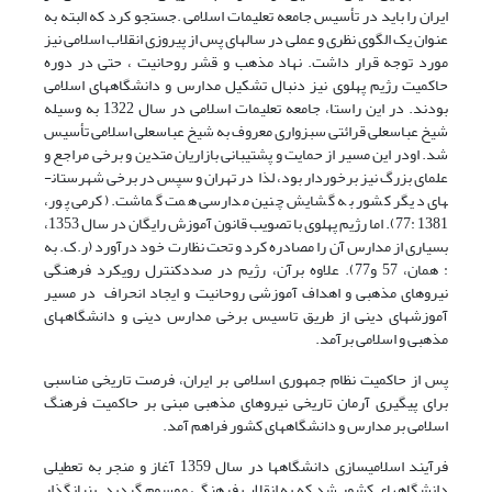
ایران را باید در تأسیس جامعه تعلیمات اسلامی .جستجو کرد که البته به
عنوان یک الگوی نظری و عملی در سال­های پس از پیروزی انقلاب اسلامی نیز
مورد توجه قرار داشت. نهاد مذهب و قشر روحانیت ، حتی در دوره
حاکمیت رژیم پهلوی نیز دنبال تشکیل مدارس و دانشگاه­های اسلامی
بودند. در این راستا، جامعه تعلیمات اسلامی در سال 1322 به وسیله
شیخ عباسعلی قرائتی سبزواری معروف به شیخ عباسعلی اسلامی تأسیس
شد. اودر این مسیر از حمایت و پشتیبانی بازاریان متدین و برخی مراجع و
علمای بزرگ نیز برخوردار بود، لذا در تهران و سپس در برخی شهرستان­
های دیگر کشور به گشایش چنین مدارسی همت گماشت. (کرمی پور،
1381 :77). اما رژیم پهلوی با تصویب قانون آموزش رایگان در سال 1353،
بسیاری از مدارس آن را مصادره کرد و تحت نظارت خود درآورد (ر.ک. به
: همان، 57 و77). علاوه برآن، رژیم در صددکنترل رویکرد فرهنگی
نیروهای مذهبی و اهداف آموزشی روحانیت و ایجاد انحراف در مسیر
آموزش­های دینی از طریق تاسیس برخی مدارس دینی و دانشگاه­های
مذهبی و اسلامی برآمد.
پس از حاکمیت نظام جمهوری اسلامی بر ایران، فرصت تاریخی مناسبی
برای پیگیری آرمان تاریخی نیروهای مذهبی مبنی بر حاکمیت فرهنگ
اسلامی بر مدارس و دانشگاه­های کشور فراهم آمد.
فرآیند اسلامی­سازی دانشگاه­ها در سال 1359 آغاز و منجر به تعطیلی
دانشگاه­های کشور شد که به انقلاب فرهنگی موسوم گردید. بنیانگذار