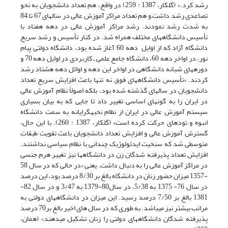
رشد کرد.» (گلکار، 1387 : 259) در واقع، هم تعداد دانشجویان به نحو
تصاعدی رشد داشت و هم تعداد مراکز آموزش عالی در سال­های 67 تا 84
به شدت رشد نمودند. رشد مراکز آموزش عالی در دهه هفتاد با
تأسیس دانشگاه­های مختلف همراه شد. در کنار تأسیس و رشد سریع
دانشگاه آزاد که از اوایل دهه 60 آغاز شده بود، دانشگاه­ دولتی پیام
نور، در اواخر دهه 60، دانشگاه جامع علمی ـ کاربردی در اوایل دهه 70 و
دوره­های شبانه دانشگاهی در اواخر این دهه و اوائل دهه هشتاد رشد
کردند. «تأسیس دانشگاه­های فوق نه تنها باعث افزایش سریع تعداد
دانشجویان در سال­های گذشته شده بود، بلکه اصولاً نظام آموزش عالی
در ایران را به گونه­ای اساسی تغییر داد تا جایی که به بیان بسیاری
سیستم آموزش عالی در ایران از نظام نخبه­گرایانه به سمت دانشگاه
انبوه و توده­ای حرکت کرده است» (گلکار، 1387 : 260). با این حال،
گسترش آموزش عالی و افزایش تعداد دانشجویان باعث تقویت طبقات
متوسطی شد که سنخیت ایدئولوژیک چندانی با نظام سیاسی نداشتند.
افزایش تعداد پذیرفته شدگان زن در دانشگاه­ها نیز تغییر هرم جنسی
در مراکز آموزش عالی را به دنبال داشت. یعنی «در حالی که در سال 58
-1357 میزان حضور زنان در دانشگاه بالغ بر 8/30 درصد بود، این درصد
در سال 76- 1375 به 5/38، در سال80-1379 به 3/47 و در سال 82-
1381 بالغ بر 7/50 درصد رسید. این میزان در دانشگاه­های دولتی به
مراتب بیشتر نیز می­باشد. به طوری که در سال های اخیر بالغ بر70 درصد
پذیرفته شدگان دانشگاه­های دولتی را زنان تشکیل می­دهند» (همان،