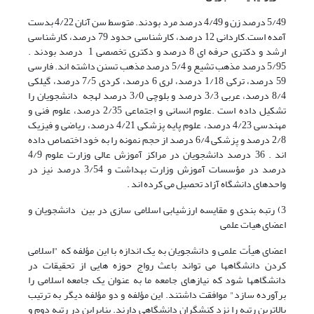
5/49 درصد زن و 4/49 درصد مرد بودند. متوسط سن آنان 4/22 بدست
آمده است.کاردانی 12 درصد، کارشناسی حدود 79 درصد، کارشناسی
ارشد و دکتری حرفه ای 8 درصد و دکتری تخصصی 1 درصد بودند .
5/95 درصد مذهب تشیع و 5/4 درصد مذهب تسنن داشته اند. فارسی
59 درصد، ترکی 1/18 درصد، لری 6 درصد، کردی 7/5 درصد، گیلکی
8/4 درصد، عربی 3/3 درصد و بلوچی 3/0 درصد لهجه دانشجویان را
تشکیل داده است .علوم انسانی و اجتماعی 2/35 درصد، علوم فنی و
مهندسی 4/23 درصد، علوم پایه پزشکی 4/21 درصد، ریاضی و فیزیک
2/8 درصد و پزشکی 6/4 درصد از حجم نمونه را به خود اختصاص داده
اند . 36 درصد دانشجویان در مراکز آموزش عالی وزارت علوم 4/9
درصد در مؤسسات آموزش وزارت بهداشت و 3/54 درصد نیز در
واحدهای دانشگاه آزاد تحصیل می کرده اند .
3) رتبه بندی و مقایسه ارزشیابی اسلامی سازی در بین دانشجویان و
اعضای هیات علمی
اعضای هیأت علمی و دانشجویان به یک اندازه با این مؤلفه که "اسلامی
کردن دانشگاهها می تواند باعث رواج حوزه هایی از تحقیقات در
دانشگاهها شود که نیازهای جامعه ما به عنوان یک جامعه اسلامی را
برآورده سازد" موافقت داشتند. این مؤلفه و دو مؤلفه دیگر به ترتیب
بالاترین رتبه را نزد کنشگران دانشگاهی دارند. بنابراین در رتبه دوم و