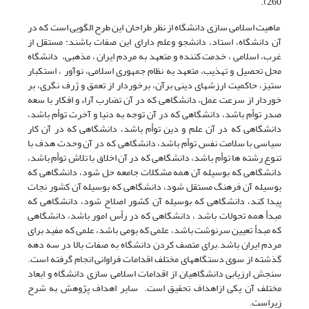
260).
ماهیت اسلامی سازی دانشگاه از نظر طراحان این طرح الگویی است که در
آن دانشگاه، استاد، دانشجو وعلم دارای این صفات باشند: مستقل از
غرب، اسلامی ، خدمت کننده و متعهد به مردم ایران ، مذهبی، دانشگاه
محل تحصیل و تهذیب، متعهد به نظام جمهوری اسلامی، نوآور ، استکبار
ستیز، حاکمیت ارزشهای دینی برآن، برخوردار از تعمق و ژرف نگری، بر
خوردار از سرعت عمل، دانشگاهی که در آن تضارب آراء و افکار با سعه
صدر توأم باشد، دانشگاهی که در آن توجه به دنیا و آخرت توأم باشد،
دانشگاهی که در آن علم و دین توأم باشد، دانشگاهی که در آن کار
سیاسی با سلامت نفس توأم باشد، دانشگاهی که در آن وحدت هدف با
تنوع رشته ها توأم باشد، دانشگاهی که در آن اخلاق با تلاش توأم باشد،
دانشگاهی که بوسیله آن همه مشکلات جامعه حل شود، دانشگاهی که
بوسیله آن فرهنگ مستقل شود، دانشگاهی که بوسیله آن کشور نجات
پیدا کند، دانشگاهی که بوسیله آن کشور اصلاح شود، دانشگاهی که
مبدأ همه تحولات باشد ، دانشگاهی که در رأس امور باشد، دانشگاهی
که مبدأ تعیین سرنوشت باشد، علمی که بومی باشد، علمی که مفید برای
مردم ایران باشد.برای متصف کردن دانشگاه به صفات بالا در سه دهه
گذشته از سوی دستگاههای مختلف اقدامات فراوانی انجام گرفته است.
سنجش ارزیابی دانشگاهیان از اقدامات اسلامی سازی دانشگاه و ابعاد
مختلف آن یکی ازاهداف تحقیق است. سایر اهداف پژوهش به شرح
زیراست.