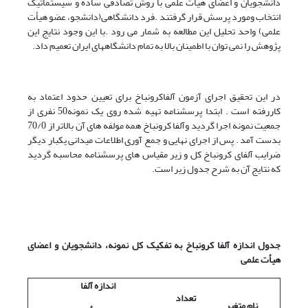
دانشجویان و اعضای هیأت علمی با روش تصادفی ساده و سیستماتیک
انتخاب ومورد پرسش قرار گرفتند .فرد دانشگاهی(دانشجو، عضو هیأت
علمی) واحد تحلیل این مطالعه به شمار می رود .با این وجود نتایج این
پژوهش را نمی توان با اطمینان بالا به تمام دانشگاههای ایران تعمیم داد.
در این تحقیق اجرای آزمون آلفاکرونباخ برای تعیین حدود اعتماد به
کاررفته است . ابتدا پرسشنامه تهیه شده روی یک نمونه50 نفری از
جمعیت نمونه اجرا گردید وآلفا کرونباخ همه مولفه های آن بالاتر از 70/0
بدست آمد . پس از اجرای نهایی و جمع آوری اطلاعات میدانی یکبار دیگر
ضرایب آلفای کرونباخ کل و زیر مقیاس های پرسشنامه محاسبه گردید
که نتایج آن به شرح جدول زیر است.
جدول اندازه آلفا کرونباخ به تفکیک کل نمونه، دانشجویان و اعضای
هیأت علمی
اندازه آلفا
تعداد
نام متغیر