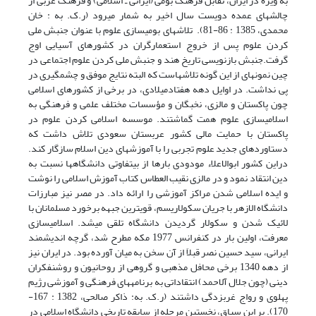
به ویژه در ایران، تقابل فرهنگ بومی (ایرانی ـ اسلامی) و فرهنگ غربی از
چالش­های عمده دویست سال اخیر به شمار می­رود (ر.ک. به : خان
محمدی، 1385 : 86-81). تلاش­های بومی­سازی علوم با عنوان جنبش ملی
کردن علوم پس از خروج استعمارگران در کشورهای آسیایی اوج
گرفت.جنبش باز­نو­یسی تاریخ هند و جنبش ملی کردن علوم اجتماعی در
چین نمونه­ای از این گونه تلاش­هاست که البته نتایج موفق و چشمگیری در
پی نداشت. در اوایل دهه هفتادمیلادی، در برخی از کشورهای اسلامی
چون پاکستان و مالزی، نخبگان و مؤسسات مختلف علمی و فرهنگی به
اسلامی­سازی علوم همت گماشتند. موسسه اسلامی کردن علوم در
پاکستان با حمایت مالی کشور عربستان سعودی تلاش داشت که
دستاوردهای جدید علوم تجربی را با آموزش­های دین اسلام سازگار کند.
دراین کشور ابو­الا­علاء مو­دودی بارها از بی­تفاوتی دانشگاه­ها نسبت به
دین انتقاد نمود و در مالزی نقیب العطاس کتاب آموزش اسلامی را نوشت
و ایده اسلامی شدن مراکز آموزشی را ارائه داد. در مصر نیز مبارزات
دانشگاه الازهر با جریان سکولاریسم، قوی­ترین جبهه برخورد مسلمانان با
لائیک شدن و سکو­لار گردیدن دانشگاه تلقی می­شد. اسلامی­سازی
معرفت، اولین بار در کنفرانس 1977 مکه مطرح شد، گرچه اندیشمند
ایرانی، سید حسین نصر قبلاَ از آن سخن به میان آورده بود. در ایران نیز
از دهه 1340 برخی محافل مذهبی و گروهی از روحانیون و روشنفکران
دینی (چون جلال آل­احمد) انتقاداتی به برنامه­های فرهنگی و آموزشی رژیم
پهلوی و رواج غرب­زدگی داشتند (ر.ک. به: ذاکر صالحی، 1382 : 167-
170). بر این سیاق، نخستین مرحله از سابقه تاریخی دانشگاه اسلامی در