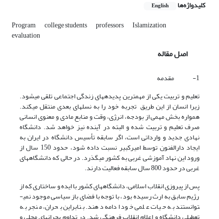
کلیدواژه‌ها
English
Program
college students
professors
Islamization
evaluation
اصل مقاله
1- مقدمه
تعلیم و تربیت یکی از مهمترین پدیده­های زندگی اجتماعی تلقی می­شود.
زیرا انسان از این طریق تجربه خود را به نسل­های بعدی منتقل می­کند.
همواره بخش مهمی از بودجه، انرژی، وقت و منابع مادی و معنوی انسانی
صرف تعلیم و تربیت شده و البته در آینده نیز خواهد شد. دانشگاه
نهادی جدید و وارداتی است، اگر سابقه تأسیس دانشگاه در ایران به
ایجاد دارالفنون توسط امیرکبیر نسبت داده شود، حدود 150 سال از
ورود این نهاد آموزشی غربی به کشور می­گذرد. در حالی که دانشگاه­های
غربی در حدود 800 سال سابقه فعالیت دارند.
پس از پیروزی انقلاب اسلامی، دانشگاه­های کشور با ایده و ساختاری که از
رژیم سابق به ارث رسیده بود، با توجه با فضای باز سیاسی موجود نمی­
توانستند به حیات علمی خود ادامه دهند. بنابراین بحران، منجر به
تعطیلی دانشگاه و اعلام انقلاب فرهنگی شد. در تداوم بحران­های محلی و