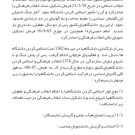
انقلاب اسلامی در تاریخ 23/3/59 فرمان تشکیل ستاد انقلاب فرهنگی را
صادرکرد و آن را مأمور اسلامی کردن دانشگاه نمود. آغاز جنگ تحمیلی
این گفتمان سیاسی را عقیم ساخت و به گونه­ای در حد ارشادی محدود
نمود. از این رو، دانشگاه­های کشور پس از دو سال تعطیلی، به تدریج باز
شدند. امام خمینی(ره) همچنین در مورخ 16/9/63 فرمان تشکیل
شورای عالی انقلاب فرهنگی را صادر کرد.
پس از بازگشایی دانشگاه­ها در مهر ماه 1362 بحث اسلامی کردن دانشگاه
ها دنبال شد. و فعالیتهای فراوانی انجام گرفت. پس از پایان جنگ و با
شروع دوران سازندگی، در سال 1374 انقلاب فرهنگی و اسلامی کردن
دانشگاه­های کشور دوباره مطرح گردید(ر.ک. به : همان، 87-86). به طور
کلی،گام­های اساسی در فرآیند اسلامی کردن دانشگاه­ها را به صورت زیر
می­توان ترسیم کرد :
1) موج اول اسلامی کردن دانشگاه­ها با اعلام انقلاب فرهنگی و تعطیلی
دانشگاه­ها شروع شد و با تشکیل ستاد انقلاب فرهنگی در جهت اهداف
زیر ادامه یافت:
1-1) تربیت اعضای هیأت علمی و گزینش شایستگان؛
2-1) انتخاب و گزینش دانشجویان مناسب ؛