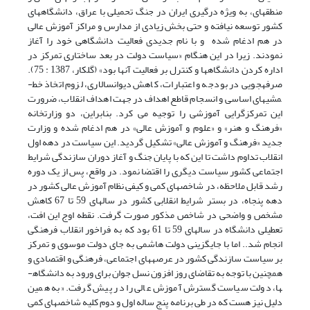
منطقه­ای، به ویژه درگیری ایران در جنگ تحمیلی با عراق، دانشگاه­های
کشور توسعه نیافته و حتی بخش زیادی از مدارس و مراکز آموزش عالی
در هم ادغام شده و با نام جدیدی فعالیت دانشگاهی خود را آغاز
نمودند. زیرا در این هنگام «سیاست دولت در بعد ساختاری تمرکز در
اداره کردن دانشگاه­ها و کنترل بر فعالیت آنها بود» (گلکار، 1387 : 75).
صرفه­جویی در بودجه و اعتبارات، کاهش دیوان­سالاری، لزوم اتخاذ خط­
مشی­های اساسی و انسجام قاطع اهداف در جهت اهداف انقلاب، ضرورت
این تمرکزگرایی آموزشی را توجیه می کرد. بنابراین، دو وزارتخانه
«فرهنگ و هنر» و «علوم و آموزش عالی» در هم ادغام شده و وزارت
جدید «فرهنگ و آموزش عالی» تشکیل گردید. این سیاست در دهه اول
انقلاب تداوم داشت تا این که با پایان جنگ و آغاز دوران سازندگی شرایط
اجتماعی کشور سیاست دیگری را اقتضا نمود. در واقع، پس از یک دوره
رشد قابل ملاحظه، در شاخص­های کمی و کیفی نظام آموزش عالی کشور در
دهه پنجاه، در بستر شرایط انقلابی کشور در سال­های 59 تا 67 کاهش
مشخص و واضحی در شاخص مذکور صورت گرفت. نقطه اوج این افت،
تعطیلی دانشگاه در سال­های 59 تا 61 بود که به فراخور انقلاب فرهنگی
انجام شد.. اما با جایگزینی دولت هاشمی به جای دولت موسوی و تمرکز
بر سیاست سازندگی کشور در عرصه­های اجتماعی، فرهنگی و اقتصادی و
همچنین با توجه به تقاضای روز افزون نسل جوان برای ورود به دانشگاه­
ها، دولت سیاست گسترش آموزش عالی را در پیش گرفت. «به همین
دلیل نیز هست که در طی برنامه پنج ساله اول و دوم کلیه شاخص­های کمی