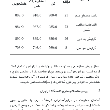
اعضای هیأت
مؤلفه
کل
دانشجویان
علمی
تغییر محتوای علم
21
900/0
918/0
889/0
اقدامات اسلامی
984/0
987/0
985/0
73
شدن
گرایش به دین
26
886/0
869/0
890/0
گرایش سیاسی
8
769/0
746/0
706/0
اعمال روش سازه ای و محتوا به بالا بردن اعتبار ابزار این تحقیق کمک
کرده است. در این فرآیند برای تعدادی از صاحب نظران اسلامی سازی و
روش تحقیق، شاخص ها و سؤالات ارسال گردید و از آنان خواسته شد تا
نقطه نظرات خود را پیرامون شاخص ها و سؤالات مشخص نمایند.
2- پیشینه اسلامی­سازی دانشگاه در ایران
گفتمان مقاومت در برابرگسترش فرهنگ غرب با عناوینی چون
«استقلال»، «احیاء» و «حفظ هویت»، رشد کرده است. در جوامع شرقی و