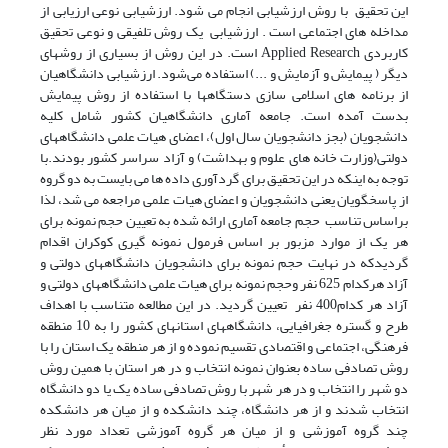
این تحقیق با روش ارزشیابی انجام می شود. ارزشیابی نوعی ارزیابی از
مداخله های اجتماعی است . ارزشیابی یک روش تلفیقی و نوعی تحقیق
کاربردی Applied Research است. در این روش از بسیاری از روشهای
دیگر ( پیمایش و آزمایش و ...) استفاده می‌شود. ارزشیابی دانشگاهیان
از برنامه های اسلامی سازی دستگاهها با استفاده از روش پیمایش
بدست آمده است. جامعه آماری دانشگاهیان کشور شامل کلیه
دانشجویان (بجز دانشجویان سال اول)، اعضای هیات علمی دانشگاههای
دولتی(وزارت خانه های علوم و بهداشت) و آزاد سراسر کشور بودند.با
توجه به اینکه در این تحقیق برای گردآوری داده ها می بایست به دو گروه
از پاسخگویان یعنی دانشجویان و اعضای هیات علمی مراجعه می شد، لذا
براساس تناسب حجم جامعه آماری ارائه شده به تعیین حجم نمونه برای
هر یک از موارد مزبور بر اساس فرمول نمونه گیری کوکران اقدام
گردیدکه در نهایت حجم نمونه برای دانشجویان دانشگاههای دولتی و
آزاد هرکدام 625 نفر وحجم نمونه برای هیات علمی دانشگاههای دولتی و
آزاد هر کدام400 نفر تعیین گردید. در این مطالعه متناسب با اهداف
طرح و گستره جغرافیایی، دانشگاههای استانهای کشور را به 10 منطقه
فرهنگی، اجتماعی و اقتصادی تقسیم نموده و از هر منطقه یک استان را با
روش تصادفی ساده بعنوان نمونه انتخاب و در هر استان با همین روش
دو شهر را انتخاب و در هر شهر با روش تصادفی ساده یک یا دو دانشگاه
انتخاب شدند و از هر دانشگاه، چند دانشکده و از میان هر دانشکده
چند گروه آموزشی و از میان هر گروه آموزشی تعداد مورد نظر