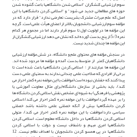
سوم ارزشیابی کنشگران "اسلامی شدن دانشگاهها باعث گشوده شدن
حوزه های مطالعاتی جدید می شود" و "اسلامی کردن دانشگاهها با این
اصل که علم میراث مشترک بشریست تعارضی ندارد" قرار دارد که در
مؤلفه سوم ارزشیابی دانشجویان بالاتر از اعضای هیأت علمی است. گرچه
این مؤلفه ها در اولویت اول تا سوم قرار دارند اما در مجموع هر کدام
نمره 5/3 از پنج بدست آورده اند که نشان می دهد ارزشیابی کنشگران از
این مؤلفه ها چندان شدید نیست.
در سنجش مؤلفه های محتوای علم و دانشگاه، در شش مؤلفه ارزشیابی
دانشگاهیان کمتر از متوسط بدست آمده و مؤلفه ها مردود شده اند.
این مؤلفه ها عبارتند از : اسلامی کردن دانشگاهها باعث شده است تا
برخی از افرادی که صلاحیت علمی چندانی ندارند به سمتهای علمی دست
پیدا کنند که حقشان نبوده است(موافقت با این مولفه نمره کمتر احراز می
کند)، باید بخشی از سازمان دانشگاه(برای مثال معاونت آموزشی یا
پژوهشی یا فرهنگی) به شیوه ای مشخص نقش اسلامی کردن دانشگاه ها
را بر عهده گیرد(موافقت با این مولفه نمره کمتر احراز می کند)،اسلامی
کردن دانشگاهها بیش از آنکه خصلتی علمی داشته باشد خصلتی
سیاسی دارد(موافقت با این مولفه نمره کمتر احراز می کند)، متولی
اسلامی کردن دانشگاهها در داخل دانشگاه معلوم است، اسلامی کردن
دانشگاهها امری مبهم و ناشفاف نیست و دولت با اسلامی کردن
دانشگاهها در پی همسو کردن دانشجویان با اهداف نظام نیست. 12