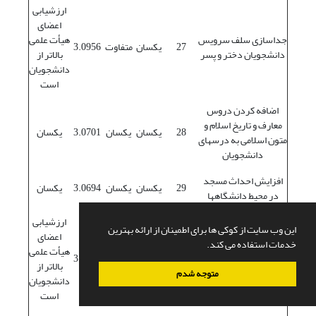
ارزشیابی
اعضای
جداسازی سلف سرویس
هیأت علمی
27
یکسان
متفاوت
3.0956
دانشجویان دختر و پسر
بالاتر از
دانشجویان
است
اضافه کردن دروس
معارف و تاریخ اسلام و
28
یکسان
یکسان
3.0701
یکسان
متون اسلامی به درسهای
دانشجویان
افزایش احداث مسجد
29
یکسان
یکسان
3.0694
یکسان
در محیط دانشگاهها
ارزشیابی
این وب سایت از کوکی ها برای اطمینان از ارائه بهترین
گماردن منشی مرد برای
اعضای
خدمات استفاده می کند.
مدیران مرد و منشی زن
هیأت علمی
30
یکسان
متفاوت
3.0683
برای مدیران زن در
بالاتر از
متوجه شدم
دانشگاه
دانشجویان
است