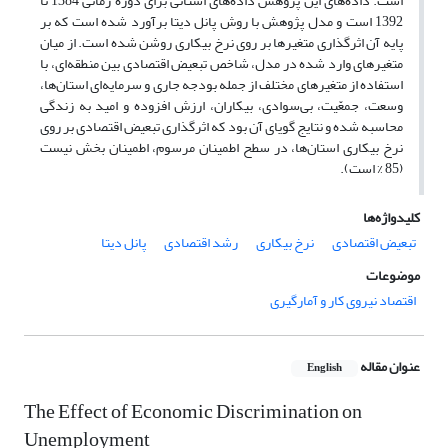
است. داده‌های این پژوهش داده‌های استانی برای دوره زمانی 1384 تا
1392 است و مدل پژوهش با روش پانل دیتا برآورد شده است که بر
پایه آن اثرگذاری متغیرها بر روی نرخ بیکاری روشن شده است. از میان
متغیرهای وارد شده در مدل، شاخص تبعیض اقتصادی بین منطقه‌ای، با
استفاده از متغیرهای مختلف از جمله بودجه جاری و سرمایه‌ای استان‌ها،
وسعت، جمعّیت، بی‌سوادی، بیکاران، ارزش افزوده و امید به زندگی
محاسبه شده و نتایج گویای آن بود که اثرگذاری تبعیض اقتصادی بر روی
نرخ بیکاری استان‌ها، در سطح اطمینان مرسوم، اطمینان بخش نیست
(85 % است).
کلیدواژه‌ها
تبعیض اقتصادی
نرخ بیکاری
رشد اقتصادی
پانل دیتا
موضوعات
اقتصاد نیروی کار و آمارگیری
عنوان مقاله
English
The Effect of Economic Discrimination on
Unemployment