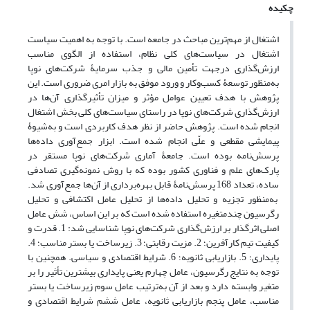
چکیده
اشتغال از مهم‌ترین مباحث در جامعه است. با توجه به اهمیت سیاست
اشتغال در سیاست‌های کلی نظام، استفاده از الگوی مناسب
ارزش‌گذاری درجهت تأمین مالی و جذب سرمایۀ شرکت‌های نوپا
به‌منظور توسعۀ کسب‌وکار و ورود موفق به بازار امری ضروری است. این
پژوهش با هدف تعیین عوامل مؤثر و میزان تأثیرگذاری آن‌ها در
ارزش‌گذاری شرکت‌های نوپا در راستای سیاست‌های کلی بخش اشتغال
انجام ‌شده است. پژوهش حاضر از نظر هدف کاربردی است و به‌شیوۀ
پیمایشی مقطعی و علّی انجام ‌شده است. ابزار جمع‌آوری داده‌ها
پرسش‌نامه بوده است. جامعۀ آماری شرکت‌های نوپا مستقر در
پارک‌های علم و فناوری کشور بوده که با روش نمونه‌گیری تصادفی
ساده، تعداد 168 پرسش‌نامۀ قابل بهره‌برداری از آن‌ها جمع‌آوری شد.
به‌منظور تجزیه ‌و تحلیل داده‌ها از تحلیل عامل اکتشافی و تحلیل
رگرسیون چندمتغیره استفاده ‌شده است که بر این اساس، شش عامل
اصلی اثرگذار بر ارزش‌گذاری شرکت‌های نوپا شناسایی شد: 1. قدرت و
کیفیت تیم کارآفرین؛ 2. مزیت رقابتی؛ 3. زیرساخت یا بستر مناسب؛ 4.
پایداری؛ 5. بازاریابی ثانویه؛ 6. شرایط اقتصادی و سیاسی. همچنین با
توجه به نتایج رگرسیون، عامل چهارم یعنی پایداری بیشترین تأثیر را بر
متغیر وابسته دارد و بعد از آن به‌ترتیب عامل سوم زیرساخت یا بستر
مناسب، عامل پنجم بازاریابی ثانویه، عامل ششم شرایط اقتصادی و