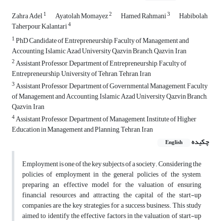
1
2
3
Zahra Adel
Ayatolah Momayez
Hamed Rahmani
Habibolah
4
Taherpour Kalantari
1
PhD Candidate of Entrepreneurship, Faculty of Management and
Accounting, Islamic Azad University Qazvin Branch, Qazvin, Iran
2
Assistant Professor, Department of Entrepreneurship, Faculty of
Entrepreneurship, University of Tehran, Tehran, Iran
3
Assistant Professor, Department of Governmental Management, Faculty
of Management and Accounting, Islamic Azad University Qazvin Branch,
Qazvin, Iran
4
Assistant Professor, Department of Management, Institute of Higher
Education in Management and Planning, Tehran, Iran
چکیده
English
Employment is one of the key subjects of a society. Considering the
policies of employment in the general policies of the system,
preparing an effective model for the valuation of ensuring
financial resources and attracting the capital of the start-up
companies are the key strategies for a success business. This study
aimed to identify the effective factors in the valuation of start-up