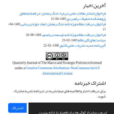
آخرین اخبار
فراخوان انتشار مقالات علمی درباره «جنگ رمضان» در فصلنامه‌های
پژوهشکده تحقیقات راهبردی
1405-04-21
فراخوان دریافت مقاله ویژه نامه جنگ رمضان؛ ابعاد حوزه زیربنایی
1405-04-
17
فراخوان دریافت مقاله ویژه نامه توسعه دریامحور
1404-08-26
سیاست‌های کلی نظام
1403-02-23
آئین‌نامه جدید نشریات علمی کشور
1398-02-22
Quarterly Journal of The Macro and Strategic Policies is licensed
under a
Creative Commons Attribution-NonCommercial 4.0
.
International License
اشتراک خبرنامه
برای دریافت اخبار و اطلاعیه های مهم نشریه در خبرنامه نشریه مشترک
شوید.
اشتراک
این وب سایت از کوکی ها برای اطمینان از ارائه بهترین