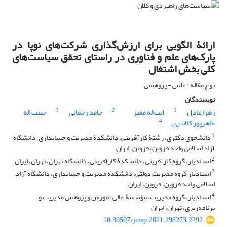
ارائۀ الگویی برای ارزش‌گذاری شرکت‌های نوپا در
پارک‌های علم و فناوری در راستای تحقق سیاست‌های
کلی بخش اشتغال
نوع مقاله : علمی - پژوهشی
نویسندگان
3
2
1
زهرا عادل
آیتاله ممیز
حامد رحمانی
حبیب اله
4
طاهرپور کلانتری
1
دانشجوی دکتری، رشتۀ کارآفرینی، دانشکدۀ مدیریت و حسابداری، دانشگاه
آزاد اسلامی واحد قزوین، قزوین، ایران
2
استادیار، گروه کارآفرینی، دانشکدۀ کارآفرینی، دانشگاه تهران، تهران، ایران
3
استادیار گروه مدیریت دولتی، دانشکده مدیریت و حسابداری، دانشگاه آزاد
اسلامی واحد قزوین، قزوین، ایران
4
استادیار، گروه مدیریت، مؤسسۀ عالی آموزش و پژوهش مدیریت و
برنامه‌ریزی، تهران، ایران
10.30507/jmsp.2021.298273.2292