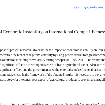
بخش کشاورزی
ایران
of Economic Instability on International Competitiveness 
ose of present research is to examine the impact of economic instability on Iran’s 
 measured the real exchange rate volatility by using generalized autoregressive c
ss equation including the volatility during time period 1995-2011. The results obt
 significant effect on the competitiveness of Iran’s agricultural sector. Also, accordin
significant effect, and the government size, the external shocks(financial crisis) ,
 competitiveness. In the framework of the obtained results, it is necessary to pay att
te strategy for the continuous export of agricultural products to prevent the instabil
ility
International Competitiveness
Revealed Symmetric Comparative Adva