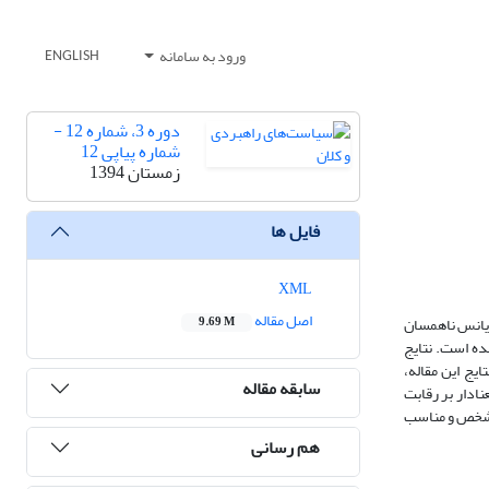
ورود به سامانه
ENGLISH
دوره 3، شماره 12 -
شماره پیاپی 12
زمستان 1394
فایل ها
XML
اصل مقاله
ریانس ناهمسان
9.69 M
س، معادله رقابت پذیری با لحاظ کردن این نوسانات برای دوره زمانی2011-1995 برآورد شده است. نتایج
یج این مقاله،
سابقه مقاله
ادار بر رقابت
 مشخص و مناسب
هم رسانی