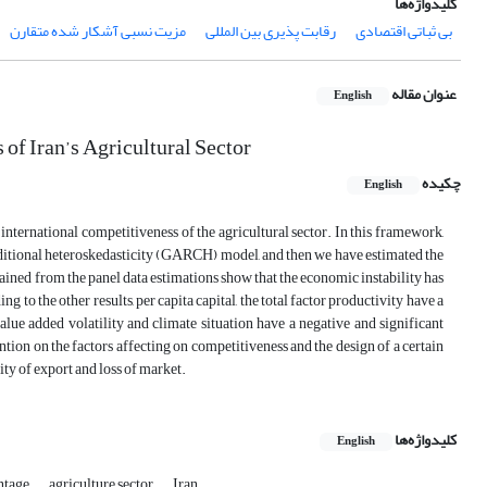
کلیدواژه‌ها
بی ثباتی اقتصادی
رقابت پذیری بین المللی
مزیت نسبی آشکار شده متقارن
عنوان مقاله
English
of Iran’s Agricultural Sector
چکیده
English
international competitiveness of the agricultural sector. In this framework,
onditional heteroskedasticity (GARCH) model, and then we have estimated the
ained from the panel data estimations show that the economic instability has
g to the other results, per capita capital, the total factor productivity have a
 value added volatility and climate situation have a negative and significant
ention on the factors affecting on competitiveness and the design of a certain
ity of export and loss of market.
کلیدواژه‌ها
English
ntage
agriculture sector
Iran