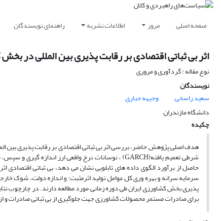
صفحه اصلی
مرور
اطلاعات نشریه
راهنمای نویسندگان
اثر بی ثباتی اقتصادی بر رقابت پذیری بین المللی در بخش 
نوع مقاله : گردآوری و مروری
نویسندگان
سعید راسخی
وجیهه جباری
دانشگاه مازندران
چکیده
هدف اصلی پژوهش حاضر، بررسی اثر بی ثباتی اقتصادی بر رقابت پذیری بین المل
حاصل از برآورد الگوی داده های تابلویی نشان می دهد، بی ثباتی اقتصادی اثر
سرمایه سرانه و بهره وری کل عوامل تولید اثرمثبت؛ و اندازه دولت، شوک خارجی
پذیری بخش کشاورزی ایران طی دوره زمانی مورد مطالعه دارند. در چارچوب نتا
برای صادرات مستمر محصولات کشاورزی جهت جلوگیری از بی ثباتی صادرات و ا