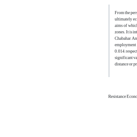
From the pers
ultimately ec
aims of which
zones. It is i
Chabahar, Anz
employment ha
0.014, respec
significant v
distance or p
Resistance Econ