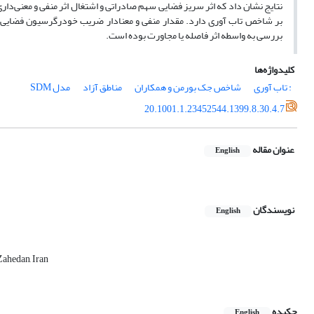
نتایج نشان داد که اثر سریز فضایی سهم صادراتی و اشتغال اثر منفی و معنی‌د
بر شاخص تاب آوری دارد. مقدار منفی و معنادار ضریب خودرگرسیون فضایی 
بررسی به واسطه اثر فاصله یا مجاورت بوده است.
کلیدواژه‌ها
: تاب آوری
شاخص جک بورمن و همکاران
مناطق آزاد
مدل SDM
20.1001.1.23452544.1399.8.30.4.7
عنوان مقاله
English
نویسندگان
English
Zahedan, Iran
چکیده
English