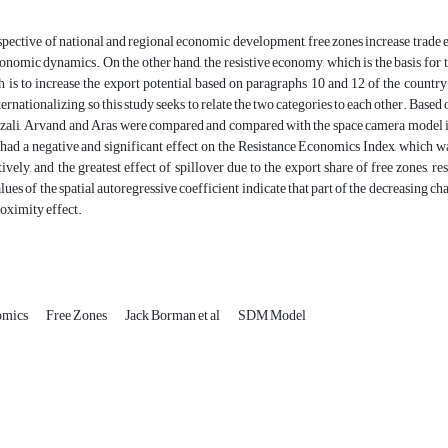
pective of national and regional economic development, free zones increase trade e
onomic dynamics. On the other hand, the resistive economy, which is the basis for 
 is to increase the export potential based on paragraphs 10 and 12 of the country's
nternationalizing, so this study seeks to relate the two categories to each other. Based
ali, Arvand, and Aras were compared and compared with the space camera model in 
d a negative and significant effect on the Resistance Economics Index, which was 
tively, and the greatest effect of spillover due to the export share of free zones,
alues of the spatial autoregressive coefficient indicate that part of the decreasing c
roximity effect.
omics
Free Zones
Jack Borman et al
SDM Model