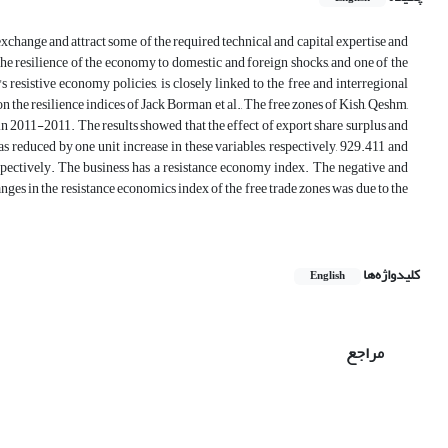
xchange and attract some of the required technical and capital expertise and
the resilience of the economy to domestic and foreign shocks, and one of the
 resistive economy policies, is closely linked to the free and interregional
 on the resilience indices of Jack Borman et al., The free zones of Kish, Qeshm,
2011-2011. The results showed that the effect of export share surplus and
reduced by one unit increase in these variables, respectively, 929.411 and
 respectively. The business has a resistance economy index. The negative and
hanges in the resistance economics index of the free trade zones was due to the
کلیدواژه‌ها
English
مراجع