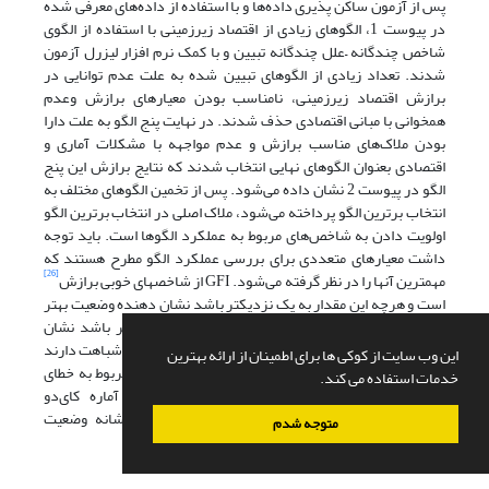
پس از آزمون ساکن پذیری داده‌ها و با استفاده از داده‌های معرفی شده
در پیوست 1، الگوهای زیادی از اقتصاد زیرزمینی با استفاده از الگوی
شاخص چندگانه –علل چندگانه تبیین و با کمک نرم افزار لیزرل آزمون
شدند. تعداد زیادی از الگوهای تبیین شده به علت عدم توانایی در
برازش اقتصاد زیرزمینی، نامناسب بودن معیارهای برازش وعدم
همخوانی با مبانی اقتصادی حذف شدند. در نهایت پنج الگو به علت دارا
بودن ملاک‌های مناسب برازش و عدم مواجهه با مشکلات آماری و
اقتصادی بعنوان الگوهای نهایی انتخاب شدند که نتایج برازش این پنج
الگو در پیوست 2 نشان داده می‌شود. پس از تخمین الگوهای مختلف به
انتخاب برترین الگو پرداخته می‌شود، ملاک اصلی در انتخاب برترین الگو
اولویت دادن به شاخص‌های مربوط به عملکرد الگوها است. باید توجه
داشت معیارهای متعددی برای بررسی عملکرد الگو مطرح هستند که
[26]
مهمترین آنها را در نظر گرفته می‌شود. GFI از شاخصهای خوبی برازش
است و هرچه این مقدار به یک نزدیکتر باشد نشان دهنده وضعیت بهتر
الگو است و همچنین ضریب تعیین (R2)که هرچه بیشتر باشد نشان
دهنده سازگاری بالاتر الگو است. هرچند GFI و R2 به هم شباهت دارند
این وب سایت از کوکی ها برای اطمینان از ارائه بهترین
اما R2 مربوط به رگرسیون خطا واریانس است ولی GFIمربوط به خطای
خدمات استفاده می کند.
[28]
[27]
واریانس کوواریانس است. ECVI
وRMR
مانند آماره کای‌دو
ملاک‌های بدی برازش هستند و پایین‌تر بودن آنها نشانه وضعیت
متوجه شدم
مناسب‌تر الگو است.