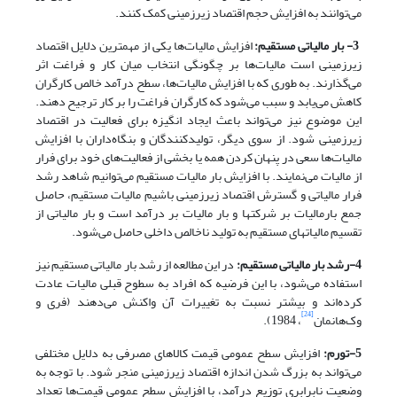
می‌توانند به افزایش حجم اقتصاد زیرزمینی کمک کنند.
3- بار مالیاتی مستقیم:
افزایش مالیات‌ها یکی از مهمترین دلایل اقتصاد
زیرزمینی است مالیات‌ها بر چگونگی انتخاب میان کار و فراغت اثر
می‌گذارند. به ‌طوری که با افزایش مالیات‌ها، سطح درآمد خالص کارگران
کاهش می‌یابد و سبب می‌شود که کارگران فراغت را بر کار ترجیح دهند.
این موضوع نیز می‌تواند باعث ایجاد انگیزه برای فعالیت در اقتصاد
زیرزمینی شود. از سوی دیگر، تولیدکنندگان و بنگاه‌داران با افزایش
مالیات‌ها سعی در پنهان کردن همه یا بخشی از فعالیت‌های خود برای فرار
از مالیات می‌نمایند. با افزایش بار مالیات مستقیم می‌توانیم شاهد رشد
فرار مالیاتی و گسترش اقتصاد زیرزمینی باشیم مالیات مستقیم، حاصل
جمع بارمالیات بر شرکتها و بار مالیات بر درآمد است و بار مالیاتی از
تقسیم مالیاتهای مستقیم به تولید ناخالص داخلی حاصل می‌شود.
4-رشد بار مالیاتی مستقیم:
در این مطالعه از رشد بار مالیاتی مستقیم نیز
استفاده می‌شود، با این فرضیه که افراد به سطوح قبلی مالیات عادت
کرده‌اند و بیشتر نسبت به تغییرات آن واکنش می‌دهند (فری و
[24]
وک‌هانمان
، 1984).
5-تورم:
افزایش سطح عمومی قیمت کالاهای مصرفی به دلایل مختلفی
می‌تواند به بزرگ شدن اندازه اقتصاد زیرزمینی منجر شود. با توجه به
وضعیت نابرابری توزیع درآمد، با افزایش سطح عمومی قیمت‌ها تعداد