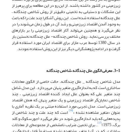
زیرزمینی در کشور داشته باشند. از این رو در این مطالعه برای پرهیز از
این مشکلات و دستیابی به تخمینی دقیق‌تر از روش شاخص چندگانه –
علل چندگانه استفاده شده است. این روش آشکارا چند علت را که باعث
به وجود آمدن اقتصاد زیرزمینی و رشد آن در طول زمان می‌شوند را در
نظر می‌گیرد و همچنین می‌تواند آثار اقتصاد زیرزمینی را بر بازارهای
مختلف بررسی نماید. روش شاخص چندگانه- علل چندگانه نخستین بار
در سال 1380 توسط عرب مازار برای اقتصاد ایران مورد استفاده قرار
گرفت و در ادامه پژوهشگرانی دیگر نیز از این روش استفاده نمودند.
3-1. معرفی الگوی علل چندگانه –شاخص چندگانه
مدل شاخص چندگانه _ علل چندگانه، حالت خاصی از الگوی معادلات
ساختاری است که به اندازه‌گیری متغیر پنهان می‌پردازد. این مدل شامل
چند متغیر علی که بعنوان علل ایجاد کننده اقتصاد زیرزمینی ، چند
شاخص نمایان‌گر اقتصاد زیرزمینی و یک متغیر پنهان که همان اقتصاد
زیرزمینی است. مدل تجربی مورد استفاده مبتنی بر یک نظریه آماری با
[16]
عنوان «متغیر مشاهده نشده »
است که چند علت و چند شاخص از
پدیده‌هایی که باید اندازه‌گیری شوند در نظر می‌گیرد (جورسکوگ و کلد
[17]
برگ، 1975)
. برای تخمین ضرایب نامشخص از مجموعه‌ای از معادلات
ساختاری که در آنها متغیر مشاهده نشده مستقیماً قابل اندازه‌گیری