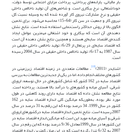
بار مالیاتی، یارانه‌های پرداختی، پرداخت مزایای اجتماعی توسط دولت،
خوداشتغالی، نرخ بیکاری است. و شاخص‌های آن تولید ناخالص داخلی
حقیقی و نرخ مشارکت نیروی کار آورده شده که به وسیله نسبت کل
نیروی کار و جمعیت در سن کار (64-15) محاسبه می‌شود. برای تخمین
الگوی بالا از روش حداکثر راست‌نمایی استفاده شده است. نتایج نشان
دهنده‌ی آن است که بیکاری و خود اشتغالی مهمترین عوامل ایجاد
کننده‌ی اقتصاد سایه‌ای هستند و همچنین نتایج نشان دهنده آن است
که اقتصاد سایه‌ای در پرتغال از 6/29% تولید ناخالص داخلی حقیقی در
سال 1987 به 6/17% تولید ناخالص داخلی حقیقی در سال 2004 رسیده
است.
[13]
اشنایدر (2011)
، مطالعات متعددی در زمینه اقتصاد زیرزمینی در
کشورهای مختلف انجام داده، اما در یکی از جدیدترین مطالعات به بررسی
اقتصاد سایه در 162 کشور که شامل کشورهای در حال توسعه، اروپای
شرقی، آسیای میانه و کشورهای با درآمد بالا هستند، پرداخته است.
نتایج مطالعه نشان داده که اقتصاد سایه دارای روند کاهشی در طول
مورد نظر بوده، به‌طوریکه میانگین کلی اندازه اقتصاد سایه در 162
کشور در سال 1999، 34 درصد بوده که این رقم به 31 درصد در سال
2007 رسیده است. نتایج تخمین اندازه اقتصاد سایه درکشورهای اروپای
شرقی و آسیای میانه موید این است که میانگین اندازه اقتصاد سایه در
این کشورها در سال 1999معادل 9/36 درصد بوده که این رقم در سال
2007 به 6/32 تنزل کرده است که در این میان کمترین اندازه اقتصاد