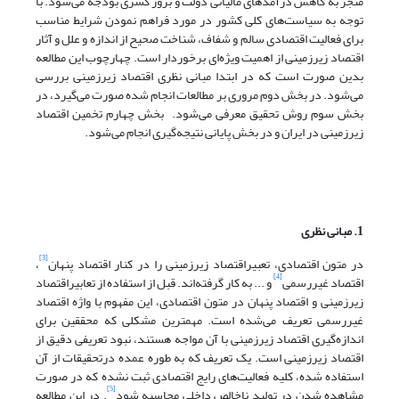
منجر به کاهش درآمدهای مالیاتی دولت و بروز کسری بودجه می‌شود. با
توجه به سیاست‌های کلی کشور در مورد فراهم نمودن شرایط مناسب
برای فعالیت اقتصادی سالم و شفاف، شناخت صحیح از اندازه و علل و آثار
اقتصاد زیرزمینی از اهمیت ویژه‌ای برخوردار است. چهارچوب این مطالعه
بدین صورت است که در ابتدا مبانی نظری اقتصاد زیرزمینی بررسی
می‌شود. در بخش دوم مروری بر مطالعات انجام شده صورت می‌گیرد، در
بخش سوم روش تحقیق معرفی می‌شود. بخش چهارم تخمین اقتصاد
زیرزمینی در ایران و در بخش پایانی نتیجه‌گیری انجام می‌شود.
1. مبانی نظری
[3]
در متون اقتصادی، تعبیراقتصاد زیرزمینی را در کنار اقتصاد پنهان
،
[4]
اقتصاد غیررسمی
و ... به کار گرفته‌اند. قبل از استفاده از تعابیراقتصاد
زیرزمینی و اقتصاد پنهان در متون اقتصادی، این مفهوم با واژه اقتصاد
غیررسمی تعریف می‌شده است. مهمترین مشکلی که محققین برای
اندازه‌گیری اقتصاد زیرزمینی با آن مواجه هستند، نبود تعریفی دقیق از
اقتصاد زیرزمینی است. یک تعریف که به طوره عمده درتحقیقات از آن
استفاده شده، کلیه فعالیت‌های رایج اقتصادی ثبت نشده که در صورت
[5]
مشاهده شدن در تولید ناخالص داخلی محاسبه شود
. در این مطالعه