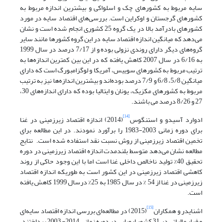
سایه مربوط به کشورهای چک و اسلواکی و بیشترین اندازه مربوط به
کشورهای گرجستان و اوکراین است. بررسی‌های اقتصاد سایه در مورد
کشورهای بادرآمد بالا در یک گروه 25 کشوری انجام شده است و نشان
می‌دهد که میانگین اندازه اقتصاد سایه در این گروه کشورها مانند سایر
گروه‌های دیگر دارای روندی نزولی بوده و از 7/17 درصد در سال 1999
به 6/16 در سال 2007 کاهش یافته که در این بین کمترین اندازه‌ها به
ترتیب مربوط به کشورهای سوییس، آمریکا و لوگزامبورگ است که دارای
میانگین 5/8، 6/8 و 7/9 درصد بوده‌اند و بیشترین اندازه‌ها نیز به ترتیب
مربوط به کشورهای مکزیک، یونان و ایتالیا بوده که دارای اندازه‌های 30،
27 و 8/26 درصد می باشند.
[14]
ادوارد آسیدو و استنگوس
(2014) اندازه اقتصاد زیرزمینی در غنا
برای دوره زمانی 2003-1983 را برآورد نمودند. در این مطالعه برای
تخمین اقتصاد زیرزمینی از روش نسبت نقد استفاده شده است. نتایج
مطالعه نشان می‌دهد متوسط بلندمدت اندازه اقتصاد زیرزمینی در دوره
تحقیق 40% تولید ناخالص داخلی غنا است اما با این وجود حاکی از روند
کاهشی اقتصاد زیرزمینی در این کشور است به ‌طوریکه اندازه اقتصاد
زیرزمینی در غنا از 54 % در سال 1985 به 25% درسال 1999 کاهش یافته
است.
[15]
اشنایدر و همکاران
(2015) در مطالعه‌ای بررسی اندازه اقتصاد سایه‌ای
و فرار مالیاتی در 31 کشور اروپایی در دوره زمانی 2014- 2003 پرداختند.