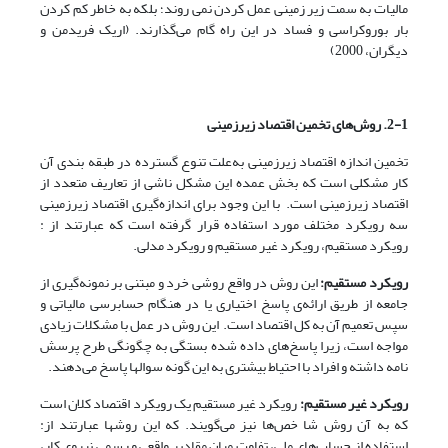
مالیات به سمت زیر زمینی عمل کردن نمی روند؛ بلکه به خاطر کم کردن
بار بوروکراسی و فساد در این راه گام می‌گذارند. (اریک فریدمن و
دیگران، 2000)
2-1. روش‌های تخمین اقتصاد زیرزمینی
تخمین اندازه اقتصاد زیرزمینی به‌علت تنوع گسترده در طبقه بندی آن
کار مشکلی است که بخش عمده این مشکل ناشی از تعاریف متعدد از
اقتصاد زیرزمینی است. با این وجود برای اندازه‌گیری اقتصاد زیرزمینی
سه رویکرد مختلف مورد استفاده قرار گرفته است که عبارتند از :
رویکرد مستقیم، رویکرد غیر مستقیم و رویکرد مدلی.
رویکرد مستقیم:
این روش در واقع روشی خرد و مبتنی بر نمونه‌گیری از
جامعه از طریق ارائه‌ی پاسخ اختیاری یا در هنگام حسابرسی مالیاتی و
سپس تعمیم آن به کل اقتصاد است. این روش در عمل با مشکلات زیادی
مواجه است، زیرا پاسخ‌های داده شده بستگی به چگونگی طرح پرسش
نامه داشته و افراد با احتیاط بیشتری به این گونه سوالها پاسخ می‌دهند.
رویکرد غیر مستقیم:
رویکرد غیر مستقیم یک رویکرد اقتصاد کلان است
که به آن روش شا خص‌ها نیز می‌گویند. که این روشها عبارتند از:
استفاده از حساب‌های ملی، تفاوت میان مقادیر واقعی و رسمی نیروی کار،