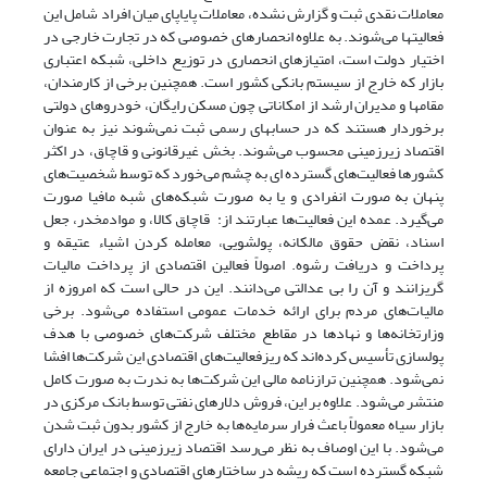
معاملات نقدی ثبت و گزارش نشده، معاملات پایاپای میان افراد شامل این
فعالیتها می‌شوند. به علاوه انحصارهای خصوصی که در تجارت خارجی در
اختیار دولت است، امتیازهای انحصاری در توزیع داخلی، شبکه اعتباری
بازار که خارج از سیستم بانکی کشور است. همچنین برخی از کارمندان،
مقامها و مدیران ارشد از امکاناتی چون مسکن رایگان، خودروهای دولتی
برخوردار هستند که در حسابهای رسمی ثبت نمی‌شوند نیز به عنوان
اقتصاد زیرزمینی محسوب می‌شوند. بخش غیرقانونی و قاچاق، در اکثر
کشورها فعالیت‌های گسترده ای به چشم می‌خورد که توسط شخصیت‌های
پنهان به صورت انفرادی و یا به صورت شبکه‌های شبه مافیا صورت
می‌گیرد. عمده این فعالیت‌ها عبارتند از: قاچاق کالا، و موادمخدر، جعل
اسناد، نقض حقوق مالکانه، پولشویی، معامله کردن اشیاء عتیقه و
پرداخت و دریافت رشوه. اصولاً فعالین اقتصادی از پرداخت مالیات
گریزانند و آن را بی عدالتی می‌دانند. این در حالی است که امروزه از
مالیات‌های مردم برای ارائه خدمات عمومی استفاده می‌شود. برخی
وزارتخانه‌ها و نهاد‌ها در مقاطع مختلف شرکت‌های خصوصی با هدف
پولسازی تأسیس کرده‌اند که ریزفعالیت‌های اقتصادی این شرکت‌ها افشا
نمی‌شود. همچنین ترازنامه مالی این شرکت‌ها به ندرت به صورت کامل
منتشر می‌شود. علاوه بر این، فروش دلارهای نفتی توسط بانک مرکزی در
بازار سیاه معمولاً باعث فرار سرمایه‌ها به خارج از کشور بدون ثبت شدن
می‌شود. با این اوصاف به نظر می‌رسد اقتصاد زیرزمینی در ایران دارای
شبکه گسترده است که ریشه در ساختارهای اقتصادی و اجتماعی جامعه