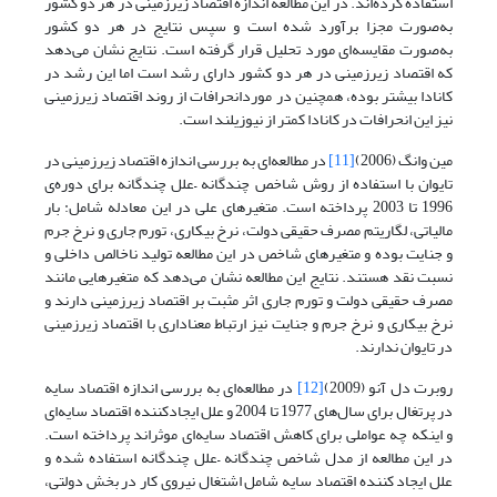
استفاده کرده‌اند. در این مطالعه اندازه اقتصاد زیرزمینی در هر دو کشور
به‌صورت مجزا برآورد شده است و سپس نتایج در هر دو کشور
به‌صورت مقایسه‌ای مورد تحلیل قرار گرفته است. نتایج نشان می‌دهد
که اقتصاد زیرزمینی در هر دو کشور دارای رشد است اما این رشد در
کانادا بیشتر بوده، همچنین در موردانحرافات از روند اقتصاد زیرزمینی
نیز این انحرافات در کانادا کمتر از نیوزیلند است.
مین وانگ (2006)
[11]
در مطالعه‌ای به بررسی اندازه اقتصاد زیرزمینی در
تایوان با استفاده از روش شاخص چندگانه –علل چندگانه برای دوره‌ی
1996 تا 2003 پرداخته است. متغیرهای علی در این معادله شامل: بار
مالیاتی، لگاریتم مصرف حقیقی دولت، نرخ بیکاری، تورم جاری و نرخ جرم
و جنایت بوده و متغیرهای شاخص در این مطالعه تولید ناخالص داخلی و
نسبت نقد هستند. نتایج این مطالعه نشان می‌دهد که متغیرهایی مانند
مصرف حقیقی دولت و تورم جاری اثر مثبت بر اقتصاد زیرزمینی دارند و
نرخ بیکاری و نرخ جرم و جنایت نیز ارتباط معناداری با اقتصاد زیرزمینی
در تایوان ندارند.
روبرت دل آنو (2009)
[12]
در مطالعه‌ای به بررسی اندازه اقتصاد سایه
در پرتغال برای سال‌های 1977 تا 2004 و علل ایجادکننده اقتصاد سایه‌ای
و اینکه چه عواملی برای کاهش اقتصاد سایه‌ای موثراند پرداخته است.
در این مطالعه از مدل شاخص چندگانه –علل چندگانه استفاده شده و
علل ایجاد کننده اقتصاد سایه شامل اشتغال نیروی کار در بخش دولتی،