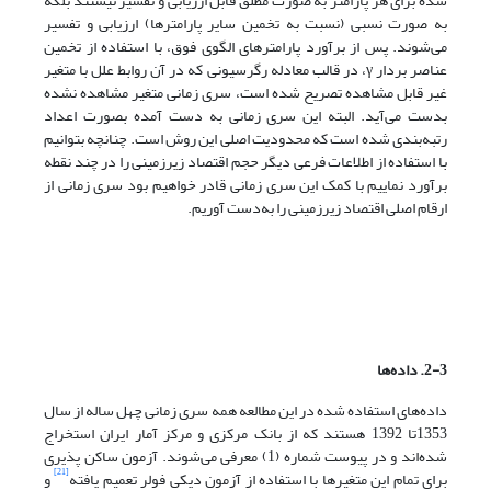
شده برای هر پارامتر به صورت مطلق قابل ارزیابی و تفسیر نیستند بلکه
به صورت نسبی (نسبت به تخمین سایر پارامترها) ارزیابی و تفسیر
می‌شوند. پس از برآورد پارامترهای الگوی فوق، با استفاده از تخمین
عناصر بردار γ، در قالب معادله رگرسیونی که در آن روابط علل با متغیر
غیر قابل مشاهده تصریح شده است، سری زمانی متغیر مشاهده نشده
بدست می‌آید. البته این سری زمانی به دست آمده بصورت اعداد
رتبه‌بندی شده است که محدودیت اصلی این روش است. چنانچه بتوانیم
با استفاده از اطلاعات فرعی دیگر حجم اقتصاد زیرزمینی را در چند نقطه
برآورد نماییم با کمک این سری زمانی قادر خواهیم بود سری زمانی از
ارقام اصلی اقتصاد زیرزمینی را به‌دست آوریم.
2-3. داده‌ها
داده‌های استفاده شده در این مطالعه همه سری زمانی چهل ساله از سال
1353تا 1392 هستند که از بانک مرکزی و مرکز آمار ایران استخراج
شده‌اند و در پیوست شماره (1) معرفی می‌شوند. آزمون ساکن پذیری
[21]
برای تمام این متغیرها با استفاده از آزمون دیکی فولر تعمیم یافته
و