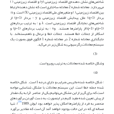
شاخص‌های نشان دهنده‌ی اقتصاد زیرزمینی (y) و اقتصاد زیرزمینی ( )
می‌پردازد. معادله شماره 2 معادله ساختاری است که نشان دهنده ارتباط
بین اقتصاد زیرزمینی ( ) و متغیر‌های علی اقتصاد زیرزمینی (X) است. و x:
بردار (q×1) علل پیدایش اقتصاد زیرزمینی و y : بردار (p×1) از
شاخص‌های نمایانگر اقتصاد زیرزمینی است. λ و : به ترتیب بردارهای
(p×1)و (q×1)از پارامترها هستند. وv : به ترتیب بردارهای (p×1) و
اسکالر از جملات خطا هستند. جملات خطا و نرمال و ناهمبسته‌اند. با
جایگذاری معادله شماره 2 در معادله شماره 1 الگوی فوق بصورت یک
سیستم معادلات رگرسیونی به شکل زیر در می‌آید.
(3)
وشکل خلاصه شده معادلات به ترتیب روبرو است.
(4)
: شکل خلاصه شده ماتریس ضرایب و دارای درجه 1 است. شکل خلاصه
شده جمله خطا است. این سیستم معادلات با مشکل شناسایی مواجه
است که برای گریز از این مشکل می‌توانیم یکی از عناصر λرا به یک مقدار
از پیش تعیین شده مقید کنیم در اینصورت، به دست آوردن برآوردهای
[20]
منحصر به فرد از پارامترها امکان پذیر خواهد بود (بولن 1989
). تنها
مساله ای که در این حالت بوجود خواهد آمد آن است که مقادیر برآورد