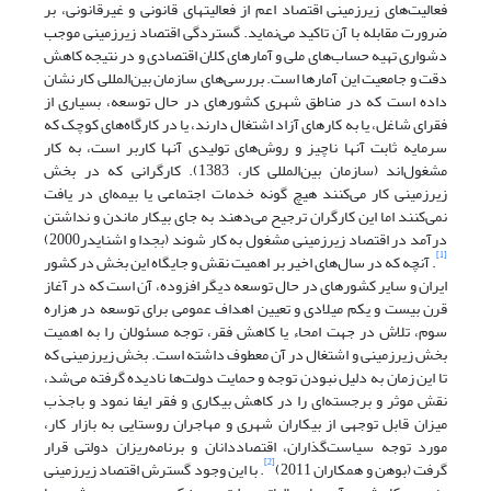
فعالیت‌های زیرزمینی اقتصاد اعم از فعالیتهای قانونی و غیرقانونی، بر
ضرورت مقابله با آن تاکید می‌نماید. گستردگی اقتصاد زیرزمینی موجب
دشواری تهیه حساب‌های ملی و آمارهای کلان اقتصادی و در نتیجه کاهش
دقت و جامعیت این آمارها است. بررسی‌های سازمان بین‌المللی کار نشان
داده است که در مناطق شهری کشورهای در حال توسعه، بسیاری از
فقرای شاغل، یا به کارهای آزاد اشتغال دارند، یا در کارگاه‌های کوچک که
سرمایه ثابت آنها ناچیز و روش‌های تولیدی آنها کاربر است، به کار
مشغول‌اند (سازمان بین‌المللی کار، 1383). کارگرانی که در بخش
زیرزمینی کار می‌کنند هیچ گونه خدمات اجتماعی یا بیمه‌ای در یافت
نمی‌کنند اما این کارگران ترجیح می‌دهند به جای بیکار ماندن و نداشتن
درآمد در اقتصاد زیرزمینی مشغول به کار شوند (بجدا و اشنایدر2000)
[1]
. آنچه که در سال‌های اخیر بر اهمیت نقش و جایگاه این بخش در کشور
ایران و سایر کشورهای در حال توسعه دیگر افزوده، آن است که در آغاز
قرن بیست و یکم میلادی و تعیین اهداف عمومی برای توسعه در هزاره
سوم، تلاش در جهت امحاء یا کاهش فقر، توجه مسئولان را به اهمیت
بخش زیرزمینی و اشتغال در آن معطوف داشته است. بخش زیرزمینی که
تا این زمان به دلیل نبودن توجه و حمایت دولت‌ها نادیده گرفته می‌شد،
نقش موثر و برجسته‌ای را در کاهش بیکاری و فقر ایفا نمود و باجذب
میزان قابل توجهی از بیکاران شهری و مهاجران روستایی به بازار کار،
مورد توجه سیاست‌گذاران، اقتصاددانان و برنامه‌ریزان دولتی قرار
[2]
گرفت (بوهن و همکاران 2011)
. با این وجود گسترش اقتصاد زیرزمینی