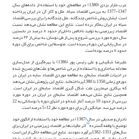
عرب مازار یزدی (1380) در مطالعه‌ای خود با استفاده از داده‌های سال
1347-1377 به بررسی اقتصاد سیاه، علل و آثار آن در ایران پرداخته
است. ایشان روش شاخص چندگانه – علل چندگانه را برای بررسی اقتصاد
سیاه در ایران به‌کار برده است. نتایج این مطالعه نشان می‌دهد نسبت
اقتصاد زیرزمینی به تولید ناخالص داخلی از حدود ٨ درصد در نخستین
سال دوره مورد بررسی شروع و پس از طی نوسان، به بیش از ٢٢ درصد
در سال پایانی این دوره رسیده است. متوسط این شاخص برای کل دوره
حدود ١١ درصد بوده است.
علیرضا شکیبایی و علی رئیس پور (1386) با بهره‌گیری از مدل‌سازی
معادله ساختاری و با استفاده از برخی شاخص‌ها و علت‌های تصریح شده
در ادبیات اقتصاد سایه‌ای به مطالعه موردی اقتصاد سایه در ایران در
دوره‌ی زمانی 1350 تا 1380پرداخته‌اند. نتایج این پژوهش نشان می‌دهد
که بیکاری مهمترین علت شکل گیری اقتصاد سایه‌ای در ایران است.
همچنین نتایج نشان می‌دهد اقتصاد سایه‌ای در ایران در دوره مورد
بررسی از حدود 10 درصد آغاز شده و در انتهای دوره با نوساناتی به 22
درصد می‌رسد. میانگین آن برای دوره مورد نظر 5/12 درصد است.
نادران و صدیقی در سال (1387) در مطالعه خود با استفاده از الگوی خود
[9]
توضیح با وقفه گسترده
اثر مالیات‌ها بر اقتصاد زیرزمینی در ایران برای
سال‌های 1351-1382برآورد نمودند. نتایج این مطالعه حاکی از این است
که بار مالیاتی کل هم در کوتاه‌مدت و هم در بلندمدت از نظر آماری رابطة