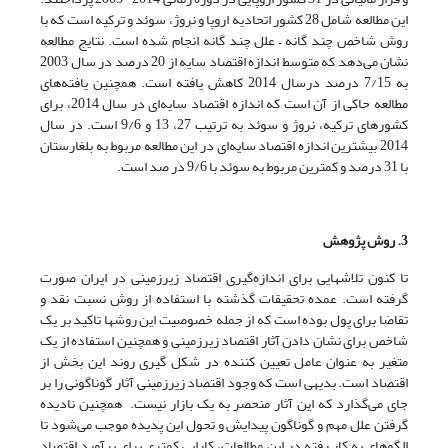
این مطالعه شامل 28 کشور اتحادیه اروپا و نروژ، سوئد و ترکیه است که با
روش شاخص چند گانه – علل چند گانه انجام شده است. نتایج مطالعه
نشان می‌دهد که متوسط اندازه اقتصاد سایه از 20 درصد در سال 2003
به 7/15 درصد درسال 2014 کاهش یافته است. همچنین یافته‌های
مطالعه حاکی از آن است که اندازه اقتصاد سایه‌ای در سال 2014، برای
کشور‌های ترکیه، نروژ و سوئد به ترتیب 27، 13 و 9/6 است. در سال
2014 بیشترین اندازه اقتصاد سایه‌ای در این مطالعه مربوط به بلغارستان
با 31 درصد و کمترین مربوط به سوئد با 9/6 در صد است.
3. روش پژوهش
تا کنون تلاشهایی برای اندازه‌گیری اقتصاد زیرزمینی در ایران صورت
گرفته است. عمده تحقیقات گذشته با استفاده از روش نسبت نقد و
تقاضا برای پول بوده است که از جمله خصوصیت این روشها تاکید بر یک
شاخص برای نشان دادن آثار اقتصاد زیرزمینی و همچنین استفاده از یک
متغیر به عنوان عامل تعیین کننده در شکل گیری روند این بخش از
اقتصاد است. بدیهی است که وجود اقتصاد زیرزمینی آثار گوناگونی را بر
جای می‌گذارد که این آثار منحصر به یک بازار نیست. همچنین نادیده
گرفتن علل مهم و گوناگون پیدایش و تحول این پدیده موجب می‌شود تا
الگوهای به کار رفته در این مطالعات، کارایی کمتری برای برآورد اقتصاد