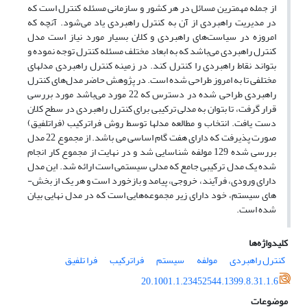
از جمله مهمترین مسائل در هر کشور و سازمانی مسئله کنترل است که
در مدیریت راهبردی از آن به کنترل راهبردی یاد می‌شود. آنچه که
امروزه در سیاست‌های راهبردی و کلان بسیار مورد نیاز است مدل
کنترل راهبردی می‌باشد که به ابعاد مختلف مسئله کنترل توجه نموده و
بتواند نقاط راهبردی را کنترل کند. در زمینه کنترل راهبردی مدلهای
مختلفی تا به امروز طراحی شده است. در پژوهش حاضر مدل‌های کنترل
راهبردی طراحی شده در دسترس که 22 مورد می‌باشد مورد بررسی
قرار گرفت، تا بتوان به مدلی ترکیبی برای کنترل راهبردی در سطح کلان
دست یافت. انتخاب و مطالعه مدلها توسط روش فراترکیب (فراتلفیق)
صورت پذیرفت که دارای هفت گام اساسی می باشد. از مجموع 22 مدل‌
بررسی شده 129 مولفه شناسایی شد و در نهایت از مجموع کار انجام
شده یک مدل ترکیبی جامع که مدلی سیستمی است ارائه شد. این مدل
دارای ورودی، فرآیند، خروجی، پیامد و بازخورد است و هر یک از بخش-
های سیستم، خود دارای زیر مجموعه‌هایی است که در مدل نهایی بیان
شده است.
کلیدواژه‌ها
کنترل راهبردی
مولفه
سیستم
فراترکیب
فرا تلفیق
20.1001.1.23452544.1399.8.31.1.6
موضوعات