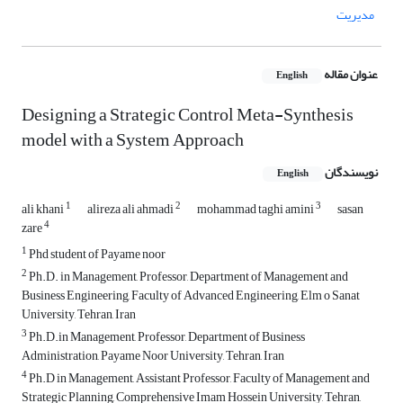
مدیریت
عنوان مقاله
English
Designing a Strategic Control Meta-Synthesis
model with a System Approach
نویسندگان
English
1
2
3
ali khani
alireza ali ahmadi
mohammad taghi amini
sasan
4
zare
1
Phd student of Payame noor
2
Ph.D. in Management, Professor, Department of Management and
Business Engineering, Faculty of Advanced Engineering, Elm o Sanat
University, Tehran, Iran
3
Ph.D.in Management, Professor, Department of Business
Administration, Payame Noor University, Tehran, Iran
4
Ph.D in Management, Assistant Professor, Faculty of Management and
Strategic Planning, Comprehensive Imam Hossein University, Tehran,