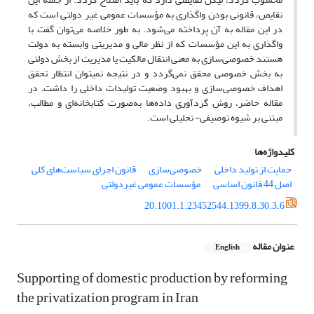
نقایص، قانونی بودن واگذاری به مؤسسات عمومی غیر دولتی است که
در این مقاله به آن پرداخته می‌شود. به طور خلاصه می‌توان گفت با
واگذاری به این مؤسسات که از نظر مالی و مدیریتی وابسته به دولت
هستند خصوصی‌سازی به معنی انتقال مالکیت یا مدیریت از بخش دولتی
به بخش خصوصی محقق نمی‌گردد و در نتیجه نمیتوان انتظار تحقق
اهداف خصوصی‌سازی و بهبود وضعیت تولیدات داخلی را داشت. در
مقاله حاضر، روش گردآوری داده‌ها به‌صورت کتابخانه‌ای و مطالب،
مبتنی بر شیوه‌ توصیفی- تحلیلی است.
کلیدواژه‌ها
حمایت از تولید داخلی
خصوصی‌سازی
قانون اجرای سیاست‌های کلی
اصل 44 قانون اساسی
مؤسسات عمومی غیردولتی
20.1001.1.23452544.1399.8.30.3.6
عنوان مقاله
English
Supporting of domestic production by reforming
the privatization program in Iran