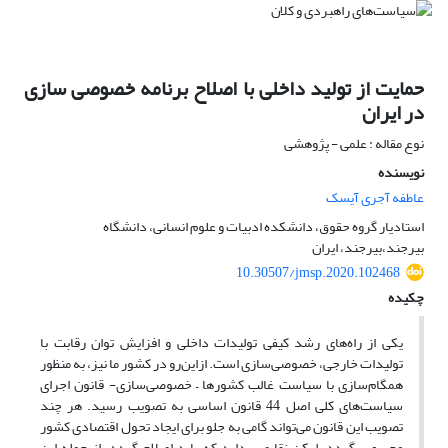
حمایت از تولید داخلی با اصلاح برنامه خصوصی سازی
در ایران
نوع مقاله : علمی - پژوهشی
نویسنده
عاطفه آجری آیسک
استادیار گروه حقوق، دانشکده ادبیات و علوم انسانی، دانشگاه
بیرجند،بیرجند، ایران
10.30507/jmsp.2020.102468
چکیده
یکی از راه‌های رشد کیفی تولیدات داخلی و افزایش توان رقابت با
تولیدات خارجی، خصوصی‌سازی است. ازاین‌رو در کشور ما نیز، به منظور
همگام‌سازی با سیاست غالب کشورها – خصوصی‌سازی- قانون اجرای
سیاست‌های کلی اصل 44 قانون اساسی به تصویب رسید. هر چند
تصویب این قانون می‌تواند گامی به جلو برای ایجاد تحول اقتصادی کشور
محسوب گردد، لیکن نقایصی دارد که باید اصلاح گردد. از جمله این