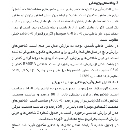
3. یافته‌های پژوهش
مدل اندازه‌گیری نشان‌دهنده بارهای عاملی متغیرهای مشاهده‌شده (عامل)
برای هر متغیر مکنون است. قدرت رابطه بین عامل (متغیر پنهان) و متغیر
قابل مشاهده با بار عاملی نشان داده شده است. بار عاملی مقداری بین صفر و
یک است. اگر بار عاملی کمتر از 3/0 باشد، رابطه ضعیف و بهتر است از مدل
حذف شود. بار عاملی بین 3/0 تا 6/0، متوسط و اگر بزرگ‌تر از 6/0 باشد خیلی
مطلوب است.
در تحلیل عاملی تأییدی، توجه به برازش مدل نیز مهم است. شاخص‌های
برازش رایج در مدل‌های اندازه‌گیری برای متغیرهای مکنون تحقیق ارائه شده
است. در میان شاخص‌های برازش اگر نسبت کای‌دو به درجه آزادی کمتر از
دو باشد، مدل از برازش مناسبی برخوردار است. شاخص RMSEA کمتر از
05/0 مطلوب است. سایر شاخص‌ها نیز هر چقدر به یک نزدیک‌تر باشند
مطلوب‌ترند (قاسمی، 1389).
3-1. تحلیل عاملی تأییدی متغیر عوامل مدیریتی
نسبت کای‌اسکوئر مدل عوامل مدیریتی به درجه آزادی برابر 14/0 و مناسب
است. شاخص‌های برازش تطبیقی بالاتر از 90 درصد و مناسب هستند.
شاخص RMSEA پایین‌تر از پنج درصد (000/0) و مناسب است. شاخص‌های
مقتصد (اقتصادی بودن) همه پایین‌تر از 50 درصد و نامناسب هستند؛ درکل
مدل از برازش مناسبی برخوردار است در جدول شماره 2 شاخص‌های جزئی
برازش (نسبت بحرانی و سطح معناداری) آورده شده است.
در جدول شماره 3 رابطه تمامی عامل‌ها با متغیر مکنون تأیید شد (سطح