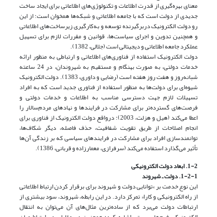
معنای بهره‌گیری از قدرت اطلاعات و تکنولوژی‌های اطلاعاتی برای ایجاد ساخت
جدیدی از دولت است که با جامعه اطلاعاتی و شبکه‌ها همخوان است؛ از این
رو دولت الکترونیک دربرگیرنده توسعه و به‌کارگیری زیرساخت‌های اطلاعاتی
و همچنین تدوین و اجرای سیاست‌ها، قوانین و مقررات لازم برای تسهیل
عملکرد جامعه اطلاعاتی و دیجیتالی است (جلالی، 1382).
دولت الکترونیک استفاده از فناوری‌های اطلاعاتی و ارتباطی به منظور ارائه
خدمات دولتی، به صورت بهنگام و مستقیم به شهروندان، در 24 ساعته
شبانه‌روز و هفت روز هفته است (رضایی و داوری، 1383). دولت الکترونیک
شیوه‌ای برای دولت‌ها به منظور استفاده از فناوری جدید است که به افراد
تسهیلات لازم جهت دسترسی مناسب به اطلاعات و خدمات دولتی و
فرصت‌های گسترده‌تر برای مشارکت در فرایندها و نهادهای مردم‌سالار را
اعطا می‌کند (هیل و هزلت، 2003)؛ درواقع دولت الکترونیک از فناوری برای
انجام اصلاحات از طریق تقویت شفافیت، حذف فاصله، دیگر شکاف‌ها،
توانمندسازی افراد برای مشارکت در فرایندهای سیاسی که بر زندگی آن‌ها
تأثیر می‌گذارد استفاده می‌کند (سرفرازی، معمارزاده و قربانی، 1386).
1-2. ابعاد دولت الکترونیکی
1-2-1. دولت ـ شهروند
این نوع خدمت بر »توانایی دولت و شهروند برای ‌برقرار کردن ارتباط اطلاعاتی
از راه الکترونیکی و کارا« تمرکز دارد. در این رابطه‌، شهروند، سود بیشتری از
ارتباطات‌ دولت می‌برد که از ساده‌ترین مثال‌های آن می‌توان به انتقال
‌الکترونیکی‌ فرم‌های پستی اشاره کرد؛ همچنین در مقابل، در ارتباط میان