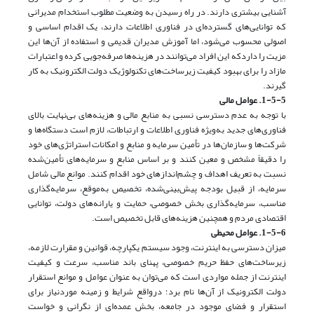
آشنایی بیشتری دارند. در راه رسیدن به وضعیت مطلوب استخدام مدیرانی
که توانایی‌های گسترده‌ای در فناوری اطلاعات دارند، یک اقدام اساسی و
اصولی محسوب می‌شود، اما آموزش مدیران قدیمی و استفاده از آن‌ها این
مزیت را داردکه این افراد می‌توانند در هزینه‌ها صرفه‌جویی کرده و اعتبارات
مازاد را برای بهبود کیفیت زیرساخت‌های تکنولوژیک دولت الکترونیک به کار
گیرند.
1-5-5. عوامل مالی
با توجه به عدم دسترسی نسبی به منابع مالی و هزینه‌های بی‌نهایت بالای
فناوری‌های جدید به‌ویژه فناوری اطلاعات و ارتباطات، لازم است دستگاه‌ها و
شرکت‌ها و سازمان‌ها در تأمین سرمایه و منابع و امکانات استراتژی‌های خود
را دقیقاً مشخص و معین کنند و بر اساس منابع و سرمایه‌های تأمین‌شده
نسبت به تعریف اهداف و چشم‌اندازهای خود اقدام کنند. موانع مالی شامل
سرمایه، از قبیل بودجه پیش‌بینی‌شده، تخصیص به‌موقع، سرمایه‌گذاری
مناسب، سرمایه‌گذاری بخش خصوصی، حمایت و یارانه‌های دولت، توانایی
اقتصادی مردم و همچنین هزینه‌های قابل تخصیص است.
1-5-6. عوامل محیطی
میزان دسترسی به اینترنت، وجود سیستم یکپارچه، قوانین و مقرارت لازمه،
زیرساخت‌های حفظ حریم خصوصی، پهنای باند مناسب، سرعت و کیفیت
اینترنت از جمله مواردی است که می‌توان به عنوان عوامل و موانع استقرار
دولت الکترونیک از آن‌ها نام برد؛ درواقع شرایط و زمینه موردنیاز برای
استقرار و فضای موجود در جامعه، بخش عمده‌ای از نگرانی و خواست