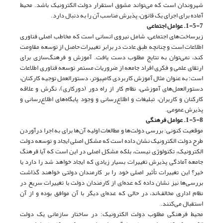
شهروندان است که می‌تواند مشوق استقرار دولت الکترونیک باشد. محیط
آماده برای اجرای یک قانون، پذیرش مناسب آن را به دنبال دارد.
1-5-7. عوامل اجتماعی
زیرساخت‌های اجتماعی، شامل نیروی انسانی است که مخاطب اصلی فناوری
اطلاعات است و چنانچه طبق عادت در برابر تغییرات حاصل از توسعه مقاومت
کند، ‌نمی‌توان به نتایج مطلوب دست یافت. آموزش و فرهنگ‌سازی برای
ارتقای علمی و فکری افراد جامعه از ضروریات مستمر توسعه فناوری اطلاعات
است؛ به عنوان مثال آموزش کاربردی کامپیوتر، دستورالعمل توجیه کارکنان،
دستورالعمل‌های آموزشی، نظام کار از راه دور (دورکاری)، نگرش و علاقه
کارکنان و کاربران، تبلیغات و اطلاع‌رسانی و وجود پایگاه‌های اطلاع‌رسانی و
پذیرش عمومی.
1-5-8. عوامل فرهنگی
موقعیت کنونی: بررسی دولت‌ها و مطالعات اولیه آن‌ها برای به اجرا درآوردن
طرح دولت الکترونیک نشان داده است که مشکل اصلی ایجاد و توسعه دولت
الکترونیک، تکنولوژی نیست، بلکه مشکل اصلی در این است که آیا فرهنگ
جامعه آمادگی پذیرش تغییرات بسیار زیادی که ایجاد خواهد شد را دارد یا
خیر؟ این تغییرات تأثیر اصلی خود را بر کارمندان دولتی خواهند گذاشت
بررسی‌ها نیز نشان داده که عده‌ای از کارمندان دولت با تغییرات سریع در
نظام اداری مخالف‌اند، در حالی که عده‌ای دیگر با آن موافق بوده و از آن
استقبال می‌کنند.
محیط فرهنگی مطلوب دولت الکترونیک: در ساختار سازمانی یک دولت