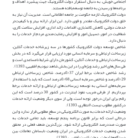
اجتماعی خویش، ‌به دنبال استقرار دولت الکترونیک جهت پیشبرد اهداف و
برنامه‌ها و رسیدن به جامعه توسعه‌یافته هستند.
دولت الکترونیک لازمه حکومت بر جامعه اطلاعاتی است. مدیریت آن نیاز به
خلق دولت الکترونیک مقتدر و قوی دارد. این ابزار، ارائه بهتر و با کیفیت‌تر
خدمات دولتی، کاهش کاغذبازی، اقدامات زائد اداری، افزایش سلامت کاری،
شفافیت در امور، تسهیل امور و افزایش رضایت‌مندی مردم از خدمات را به
دنبال دارد.
شاخص توسعه دولت الکترونیک کشورها در سه زیرشاخه خدمات آنلاین،
زیرساخت ارتباطی و سرمایه انسانی مورد ارزیابی قرار می‌گیرد که در بخش
زیرساخت ارتباطی و خدمات آنلاین، کشورمان دارای شرایط نامساعدی است و
طی سال‌های اخیر رشد ویژه‌ای را در این بخش شاهد نبودیم (فقیهی، 1393).
رشد شاخص خدمات برخط ایران 0/37درصد، شاخص زیرساختی ارتباطی
0/29درصد و شاخص سرمایه انسانی 0/68درصد است که باید با استفاده از
سرمایه‌های انسانی به توسعه زیرساخت‌های ارتباطی و ارائه خدمات برخط
بپردازیم. از طرفی ضریب نفوذ اینترنت در کشور 30 درصد است که این
رقم برای ایران درخور توجه است، ولی از سوی دیگر وضعیت ارائه خدمات
درکشور مطلوب نیست (انتظاری، 1393).
وضعیت ارائه خدمات به صورت الکترونیکی در سطح مطلوبی قرار ندارد و این
درحالی است که برابر قانون برنامه پنجم توسعه، باید تمامی خدمات به
صورت صددرصد الکترونیکی ارائه شود. بزرگ‌ترین ضعف فعلی در محقق
شدن وضعیت خدمات الکترونیکی در ایران وضعیت نابسامان تعاملات بین
دستگاه‌ها (دولت ـ دولت) است (فقیهی، 1393).