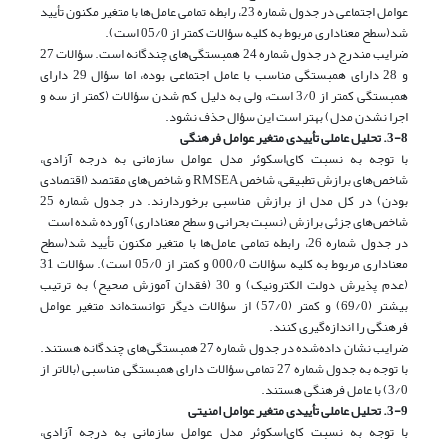
عوامل اجتماعی در جدول شماره 23، رابطه تمامی عامل‌ها با متغیر مکنون تأیید
شد(سطح معناداری مربوط به کلیه سؤالات کمتر از 05/0 است).
ضرایب مندرج در جدول شماره 24 همبستگی‌های چندگانه است. سؤالات 27
و 28 دارای همبستگی مناسب با عامل اجتماعی بوده، اما سؤال 29 دارای
همبستگی کمتر از 3/0 است، ولی به دلیل کم شدن سؤالات (کمتر از سه و
اجرا نشدن مدل) بهتر است این سؤال حذف نشود.
3-8. تحلیل عاملی تأییدی متغیر عوامل فرهنگی
با توجه به نسبت کای‌اسکوئر مدل عوامل سازمانی به درجه آزادی،
شاخص‌های برازش تطبیقی، شاخص RMSEA و شاخص‌های مقتصد (اقتصادی
بودن) در کل مدل از برازش مناسبی برخوردارند. در جدول شماره 25
شاخص‌های جزئی برازش (نسبت بحرانی و سطح معناداری) آورده شده است
در جدول شماره 26، رابطه تمامی عامل‌ها با متغیر مکنون تأیید شد(سطح
معناداری مربوط به کلیه سؤالات 000/0 و کمتر از 05/0 است). سؤالات 31
(عدم پذیرش دولت الکترونیک) و 30 (فقدان آموزش صحیح) به ترتیب
بیشتر (69/0) و کمتر (57/0) از سؤالات دیگر توانسته‌اند متغیر عوامل
فرهنگی را اندازه‌گیری کنند.
ضرایب نشان داده‌شده در جدول شماره 27 همبستگی‌های چندگانه هستند.
با توجه به جدول شماره 27 تمامی سؤالات دارای همبستگی مناسبی (بالاتر از
3/0) با عامل فرهنگی هستند.
3-9. تحلیل عاملی تأییدی متغیر عوامل امنیتی
با توجه به نسبت کای‌اسکوئر مدل عوامل سازمانی به درجه آزادی،