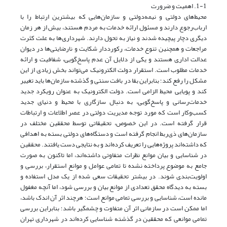
1-1. اهمیت و ضرورت
محیط‌های دولتی و نیمه‌دولتی و سازمان‌هایی که بیشترین ارتباط را با
ارباب‌رجوع دارند و مسئول ارائه خدمات به مردم هستند، بیش از هر زمان
دیگری دچار پیچیده شدند و نیاز به تحول دارند. شهرداری‌ها به علت کثرت
مراجعات و همچنین تنوع خدمات، رکورددار شکایت و نارضایتی‌ها در دیوان
عدالت اداری هستند و یکی از دلایل آن عدم پاسخ‌گویی، شفافیت و ارائه
خدمات مطلوب است. استقرار دولت الکترونیک می‌تواند بخش زیادی از این
مشکل را رفع کند؛ بنابراین بقا در بافت سنتی و گذشته سازمان‌ها باید تغییر
کند و پویایی محیط الزامی است. دولت الکترونیک به عنوان رویکرد جدید
خدمات‌رسانی و پاسخ‌گویی، به دنبال سازگاری با محیط و دنیای جدید
کسب‌و‌کار است که مورد توجه مدیریت دولتی در عصر اطلاعات و ارتباطات
قرار گرفته است. در این خصوص، تحقیقاتی توسط محققین مختلف در
سازمان‌های ذی‌ربط انجام گرفته است و دستگاه‌های دولتی بسته به اهدافی
که داشته‌اند پروژه‌هایی را تعریف کرده‌اند و به نتایجی دست یافتند. محققین
در شناسایی و بیان موانع نظرات متفاوتی داشته‌اند، اما تاکنون به صورت
جامع به موضوع پرداخته نشده تا تمامی عوامل و موانع استقرار، بررسی و
اولویت‌بندی شوند. در بیشتر تحقیقات سعی شده از یک مدل استفاده و
بسته به دیدگاه محقق تعدادی از موانع بیان و بررسی شود، اما آنچه مغفول
مانده است، شناسایی و بررسی تمامی موانع است؛ هرچند اثر آن اندک باشد،
اما ممکن است در سازمانی اثر آن متفاوت و چشمگیر باشد؛ بنابراین بررسی
تمامی موانعی که محققین در گذشته شناسایی کرده‌اند در شهرداری تهران