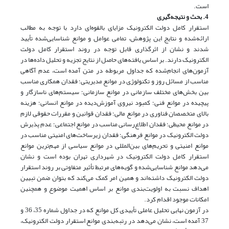
است.
4. بحث و نتیجه‌گیری
استقرار کامل دولت الکترونیک مزایای بالقوه‌ای دارد با توجه به مطالب
ارائه‌شده و نتایج این پژوهش، تمامی عوامل و موانع شناسایی‌شده تأیید
شدند و نشان از اثر‌گذاری قابل توجه در روند استقرار کامل دولت
الکترونیک دارند. بر اساس یافته‌های حاصل از نتایج تجزیه و تحلیل داده‌ها در
آزمون‌های انجام‌شده که جداول مربوطه در متن آمده است، عدم آگاهی
مناسب از مسائل روز و تکنولوژی در موانع مدیریتی؛ فقدان همکاری مناسب
بین بخش‌های مختلف سازمانی در موانع سازمانی؛ سیستم‌های ناسازگار و
پیچیده در موانع فنی؛ کمبود نیروی آموزش‌دیده در موانع انسانی؛ هزینه
بالای متخصصان فناوری در موانع مالی؛ فقدان قوانین و مقررات حقوقی لازم
در موانع محیطی؛ فقدان اطلاع‌رسانی مناسب در موانع اجتماعی؛ عدم پذیرش
دولت الکترونیک در موانع فرهنگی؛ فقدان زیرساخت‌های امنیتی مناسب در
موانع امنیتی و تحریم‌های بین‌المللی در موانع سیاسی از مهم‌ترین موانع
استقرار کامل دولت الکترونیک در شهرداری تهران بوده است و نشان
می‌دهد موانع شناسایی‌شده و گویه‌های مرتبط تأثیر متفاوتی بر روند استقرار
دولت الکترونیک داشته‌اند و همین امر کمک می‌کند که بتوان ضمن تبیین
اهداف نسبت به اولویت‌بندی موانع بر اساس اهمیت موضوع و همچنین
امکانات موجود اقدام کرد.
در آزمون نهایی تحلیل عاملی تأییدی کل موانع که در جداول شماره 35، 36 و
37 آمده است، نشان می‌دهد در رتبه‌بندی موانع استقرار دولت الکترونیک،