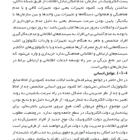
پست الکترونیک در سازمان، عدم امکان تبادل اطلاعات از طریق شبکه داخلی،
نداشتن پایگاه وب. کمبود تجهیزات یعنی نبود تجهیزات کافی و یا عدم
هماهنگی و هم‌خوانی دستگاه‌ها و تجهیزات بین واحدها و بین سازمان‌ها با
یکدیگر؛ پایین بودن سرعت سیستم، یعنی به دلیل عدم برخورداری از
تجهیزات و امکانات به‌روز سرعت‌ها اغلب پایین باشد؛ به روز نبودن سیستم:
با توجه به عدم آشنایی برخی افراد به سیستم‌های اطلاعاتی و عدم به‌کارگیری
افراد متخصص و ماهر به هنگام خرید تجهیزات و واردات تکنولوژی، اغلب
دستگاه‌هایی که تاریخ مصرف آن‌ها منقضی شده و یا با تکنولوژی‌های حاکم بر
سیستم‌های ارتباطی و اطلاعاتی هماهنگی ندارد خریداری و وارد می‌شود که
این نیز مانع بزرگی بر سر راه توسعه خدمات اطلاعاتی و ارتباطی برخط در
سازمان‌های دولتی است.
1-5-4. عوامل انسانی
در حال حاضر در جوامع پیشرفته‌ای مانند ایالات متحده، کمبودی از لحاظ منابع
تکنولوژیک احساس نمی‌شود، اما کمبود نیروی انسانی متخصص چه از لحاظ
فنی و چه از نظر مدیریتی یک مشکل عمده در راه سرعت بخشیدن به روند
تغییر به دولت الکترونیک به شمار می‌رود؛ از طرفی به دلیل نو و بدیع بودن
این موضوع درواقع می‌توان گفت هیچ نیروی مدیریتی با‌تجربه‌ای، برای
پیاده‌سازی دولت الکترونیک در سطح جامعه وجود ندارد. در وضعیت مطلوب
برای پیاده‌سازی دولت الکترونیک، یک موج جدید از افراد تحصیل‌کرده در
فناوری اطلاعات و مدیریت وارد دولت مرکزی خواهند شد. از طرفی بهتر است
دولت تا حد امکان به وسیله آموزش و حقوق بیشتر به جذب افراد شایسته از
بین کارکنان فعلی دولت اقدام کند؛ زیرا این افراد با ساختار دولتی و اداری