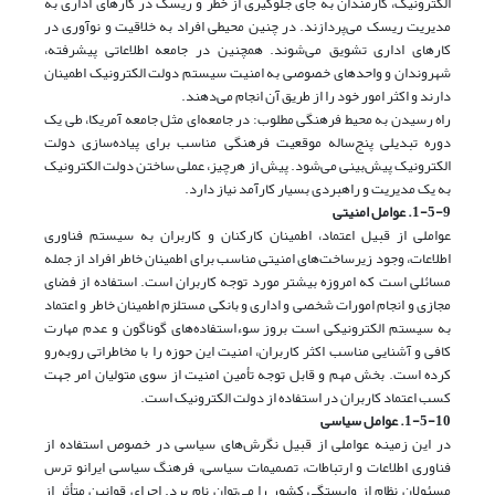
الکترونیک، کارمندان به جای جلوگیری از خطر و ریسک در کارهای اداری به
مدیریت ریسک می‌پردازند. در چنین محیطی افراد به خلاقیت و نوآوری در
کارهای اداری تشویق می‌شوند. همچنین در جامعه اطلاعاتی پیشرفته،
شهروندان و واحدهای خصوصی به امنیت سیستم دولت الکترونیک اطمینان
دارند و اکثر امور خود را از طریق آن انجام می‌دهند.
راه رسیدن به محیط فرهنگی مطلوب: در جامعه‌ای مثل جامعه آمریکا، طی یک
دوره تبدیلی پنج‌ساله موقعیت فرهنگی مناسب برای پیاده‌سازی دولت
الکترونیک پیش‌بینی می‌شود. پیش از هرچیز، عملی ساختن دولت الکترونیک
به یک مدیریت و راهبردی بسیار کارآمد نیاز دارد.
1-5-9. عوامل امنیتی
عواملی از قبیل اعتماد، اطمینان کارکنان و کاربران به سیستم فناوری
اطلاعات، ‌وجود زیرساخت‌های امنیتی مناسب برای اطمینان خاطر افراد از جمله
مسائلی است که امروزه بیشتر مورد توجه کاربران است. استفاده از فضای
مجازی و انجام امورات شخصی و اداری و بانکی مستلزم اطمینان خاطر و اعتماد
به سیستم الکترونیکی است بروز سوء‌استفاده‌های گوناگون و عدم مهارت
کافی و آشنایی مناسب اکثر کاربران، امنیت این حوزه را با مخاطراتی روبه‌رو
کرده است. بخش مهم و قابل توجه تأمین امنیت از سوی متولیان امر جهت
کسب اعتماد کاربران در استفاده از دولت الکترونیک است.
1-5-10. عوامل سیاسی
در این زمینه عواملی از قبیل نگرش‌های سیاسی در خصوص استفاده از
فناوری اطلاعات و ارتباطات، تصمیمات سیاسی، فرهنگ سیاسی ایرانو ترس
مسئولان نظام از وابستگی کشور را می‌توان نام برد. اجرای قوانین متأثر از