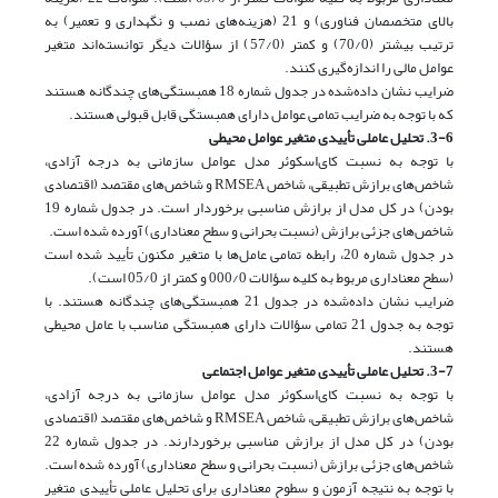
بالای متخصصان فناوری) و 21 (هزینه‌های نصب و نگهداری و تعمیر) به
ترتیب بیشتر (70/0) و کمتر (57/0) از سؤالات دیگر توانسته‌اند متغیر
عوامل مالی را اندازه‌گیری کنند.
ضرایب نشان داده‌شده در جدول شماره 18 همبستگی‌های چندگانه هستند
که با توجه به ضرایب تمامی عوامل دارای همبستگی قابل قبولی هستند.
3-6. تحلیل عاملی تأییدی متغیر عوامل محیطی
با توجه به نسبت کای‌اسکوئر مدل عوامل سازمانی به درجه آزادی،
شاخص‌های برازش تطبیقی، شاخص RMSEA و شاخص‌های مقتصد (اقتصادی
بودن) در کل مدل از برازش مناسبی برخوردار است. در جدول شماره 19
شاخص‌های جزئی برازش (نسبت بحرانی و سطح معناداری) آورده شده است.
در جدول شماره 20، رابطه تمامی عامل‌ها با متغیر مکنون تأیید شده است
(سطح معناداری مربوط به کلیه سؤالات 000/0 و کمتر از 05/0 است).
ضرایب نشان داده‌شده در جدول 21 همبستگی‌های چندگانه هستند. با
توجه به جدول 21 تمامی سؤالات دارای همبستگی مناسب با عامل محیطی
هستند.
3-7. تحلیل عاملی تأییدی متغیر عوامل اجتماعی
با توجه به نسبت کای‌اسکوئر مدل عوامل سازمانی به درجه آزادی،
شاخص‌های برازش تطبیقی، شاخص RMSEA و شاخص‌های مقتصد (اقتصادی
بودن) در کل مدل از برازش مناسبی برخوردارند. در جدول شماره 22
شاخص‌های جزئی برازش (نسبت بحرانی و سطح معناداری) آورده شده است.
با توجه به نتیجه آزمون و سطوح معناداری برای تحلیل عاملی تأییدی متغیر