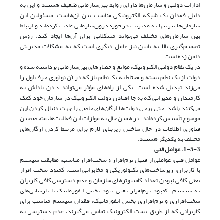
ادارات دولتی و سازمان‌ها دارای روابط بین‌سازمانی ضعیف هستند و این به
دلیل فقدان یک شبکه الکترونیکی مناسب بین آن‌هاست. مسئولین این
سازمان‌ها نیز تنها به مدیریت در حوزه درون‌سازمانی عادت کرده‌اند و ارتباط
بین سازمان‌های مختلف می‌تواند مشکلاتی برای آن‌ها ایجاد کند. روش
تصمیم‌گیری بالا به پایین نیز عامل دیگری است که به مشکلات مدیریتی
دامن زده است.
در یک نظام دولتی الکترونیک، موانع و حصارهای بین‌سازمانی برداشته شده و
دولت از یک نظام بسته و محتاط به یک نظام باز که در آن نوآوری حرف اول را
می‌زند تبدیل شده است. یکی از راه‌های مؤثر می‌تواند دادن پاداش به
کارمندان و مدیرانی که به جا افتادن دولت الکترونیک در سازمان خود کمک
می‌کنند باشد. حتی برخی دولت‌ها ارگان‌های خاصی را جهت دنبال کردن این
موضوع تأسیس کرده‌اند. در همین حال به موازات این فعالیت‌ها، متخصصین
فناوری اطلاعات در حال ساختن زیربنای لازم برای مرتبط کردن ارگان‌های
مختلف به یکدیگر هستند.
1-5-3. عوامل فنی
عوامل فنی، عواملی از قبیل نرم‌افزار و سخت‌افزار مناسب، مطابقت سیستم
با کاربران، زیرساخت‌های تکنولوژیکی و مخابراتی است. کمبود سخت افزار
یعنی کافی نبودن تعداد کامپیوترهای سازمان و عدم دسترسی کافی کاربران
به سیستم. کمبود نرم‌افزار یعنی نبود بخش انفورماتیک یا نارسایی‌های
سخت‌افزاری و نرم‌افزاری بخش انفورماتیک، فقدان سیستم مناسب برای
کاربرانی که از طریق پست الکترونیک تماس می‌گیرند، عدم دسترسی به