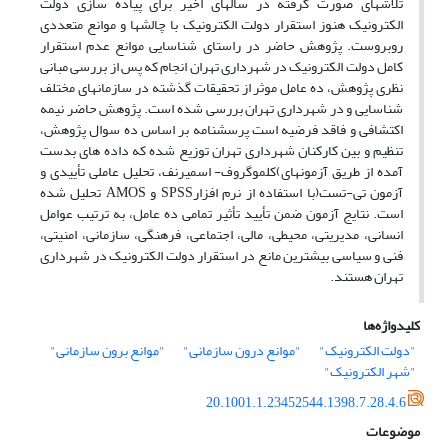
تلاشهای صورت گرفته در سالهای اخیر برای پیاده سازی دولت
الکترونیک هنوز استقرار دولت الکترونیک با چالشها و موانع متعددی
روبروست. پژوهش حاضر در راستای شناسایی موانع عدم استقرار
کامل دولت الکترونیک در شهرداری تهران انجام که پس از بررسی مبانی
نظری پژوهش، ده عامل موثر از تحقیقات گذشته در سازمانهای مختلف
شناسایی و در شهرداری تهران بررسی شده است. پژوهش حاضر نیمه
اکتشافی و فاقد فرضیه است پرسشنامه بر اساس ده سوال پژوهش،
تنظیم و بین کارکنان شهرداری تهران توزیع شده که داده های بدست
آمده از طریق آزمونهای)کلموگروف- اسمیرنف، تحلیل عاملی تأییدی و
آزمون تی-تست(با استفاده از نرم افزارSPSS و AMOS تحلیل شده
است. نتایج آزمون ضمن تأیید تأثیر تمامی ده عامل، به ترتیب عوامل
انسانی، مدیریتی، محیطی، مالی، اجتماعی، فرهنگی، سازمانی، امنیتی،
فنی و سیاسی بیشترین مانع در استقرار دولت الکترونیک در شهرداری
تهران هستند.
کلیدواژه‌ها
"دولت الکترونیک"
"موانع درون سازمانی"
"موانع برون سازمانی"
"شهر الکترونیک"
20.1001.1.23452544.1398.7.28.4.6
موضوعات