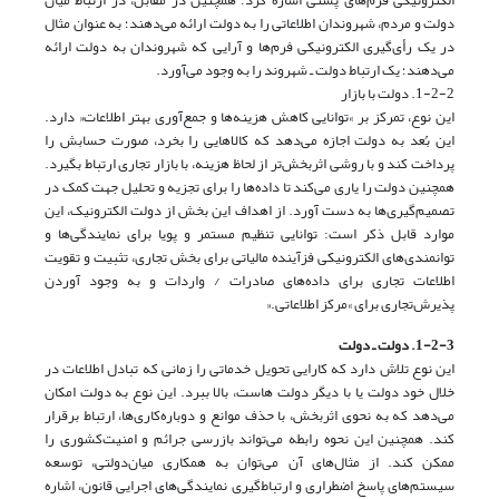
دولت و مردم، شهروندان اطلاعاتی را به دولت ارائه می‌دهند؛ به عنوان مثال
در یک رأی‌گیری الکترونیکی فرم‌ها و آرایی که شهروندان به دولت ارائه
می‌دهند؛ یک ارتباط دولت ـ شهروند را به وجود می‌آورد.
1-2-2. دولت‌ با بازار
این نوع، ‌تمرکز بر »توانایی کاهش هزینه‌ها و جمع‌آوری بهتر اطلاعات« دارد.
این بُعد به دولت‌ اجازه می‌دهد که‌ کالاهایی‌ را بخرد، صورت‌ حسابش ‌را
پرداخت‌ کند و با روشی‌ اثربخش‌تر از لحاظ‌ هزینه‌، با بازار تجاری ارتباط بگیرد.
همچنین‌ دولت‌ را یاری‌ می‌کند تا داده‌ها را برای‌ تجزیه و تحلیل جهت کمک در
تصمیم‌گیری‌ها به‌ دست آورد. از اهداف این بخش از دولت‌ الکترونیک، این
موارد قابل‌ ذکر است: توانایی تنظیم مستمر و پویا‌ برای‌ نمایندگی‌ها و
توانمندی‌های‌ الکترونیکی‌ فزآینده ‌مالیاتی برای بخش تجاری، تثبیت و تقویت
اطلاعات تجاری برای داده‌های صادرات / واردات‌ و به‌ وجود آوردن
پذیرش‌تجاری برای »مرکز اطلاعاتی.«
1-2-3. دولت ـ دولت
این نوع تلاش دارد که‌ کارایی‌ تحویل خدماتی را زمانی که تبادل اطلاعات در
خلال‌ خود دولت‌ یا با دیگر دولت‌ هاست‌، بالا ببرد. این نوع به دولت امکان
می‌دهد که‌ به‌ نحوی‌ اثربخش‌، با حذف موانع و دوباره‌کاری‌ها، ارتباط‌ برقرار
کند. همچنین‌ این نحوه رابطه می‌تواند بازرسی‌ جرائم و امنیت‌کشوری را
ممکن کند. از مثال‌های آن‌ می‌توان به همکاری میان‌دولتی‌، توسعه
سیستم‌های پاسخ‌ اضطراری ‌و ارتباط‌گیری نمایندگی‌های اجرایی قانون، اشاره