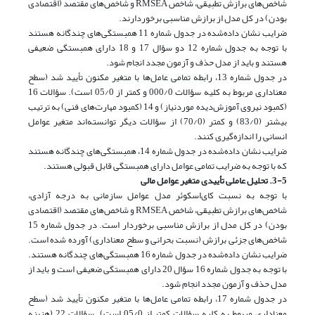
شاخص‌های برازش تطبیقی، شاخص RMSEA و شاخص‌های مقتصد (اقتصادی
بودن) در کل مدل از برازش مناسبی برخوردارند.
ضرایب نشان داده‌شده در جدول شماره 11 همبستگی‌های چندگانه هستند
با توجه به جدول شماره 12 دو سؤال 17 و 18 دارای همبستگی ضعیفی
هستند و باید از مدل حذف و آزمون مجدد انجام شود.
در جدول شماره 13، رابطه تمامی عامل‌ها با متغیر مکنون تأیید شد (سطح
معناداری مربوط به کلیه سؤالات 000/0 و کمتر از 05/0 است). سؤالات 16
(کمبود نیروی آموزش‌دیده مورد‌نیاز) و 14 (کمبود مهارت‌های فنی) به ترتیب
بیشتر (83/0) و کمتر (70/0) از سؤالات دیگر توانسته‌اند متغیر عوامل
انسانی را اندازه‌گیری کنند.
ضرایب نشان داده‌شده در جدول شماره 14، همبستگی‌های چندگانه هستند
که با توجه به ضرایب تمامی عوامل دارای همبستگی قابل قبولی هستند.
3-5. تحلیل عاملی تأییدی متغیر عوامل مالی
با توجه به نسبت کای‌اسکوئر مدل عوامل سازمانی به درجه آزادی،
شاخص‌های برازش تطبیقی، شاخص RMSEA و شاخص‌های مقتصد (اقتصادی
بودن) در کل مدل از برازش مناسبی برخوردار است. در جدول شماره 15
شاخص‌های جزئی برازش (نسبت بحرانی و سطح معناداری) آورده شده است.
ضرایب نشان داده‌شده در جدول شماره 16 همبستگی‌های چندگانه هستند.
با توجه به جدول شماره 16 سؤال 20 دارای همبستگی ضعیفی است و باید از
مدل حذف و آزمون مجدد انجام شود.
در جدول شماره 17، رابطه تمامی عامل‌ها با متغیر مکنون تأیید شد (سطح
معناداری مربوط به کلیه سؤالات کمتر از 05/0 است). سؤالات 22 (هزینه