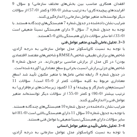
(فقدان همکاری مناسب بین بخش‌های مختلف سازمانی) و سؤال 9
(فرایندهای پیچیده کاری) به ترتیب بیشتر (99/0) و کمتر (57/0) از سؤالات
دیگر توانسته‌اند متغیر عوامل سازمانی را اندازه‌گیری کنند.
ضرایب نشان داده‌شده در جدول شماره 7 همبستگی‌های چندگانه هستند. با
توجه به جدول شماره 7، سؤال 9 دارای همبستگی نسبتاً ضعیفی است
(33/0)، اما سایر سؤالات دارای همبستگی بالای 5/0هستند.
3-3. تحلیل عاملی تأییدی متغیر عوامل فنی
با توجه به نسبت کای‌اسکوئر مدل عوامل سازمانی به درجه آزادی،
شاخص‌های برازش تطبیقی، شاخص RMSEA و شاخص‌های مقتصد (اقتصادی
بودن) در کل مدل از برازش مناسبی برخوردارند. در جدول شماره 8
شاخص‌های جزئی برازش (نسبت بحرانی و سطح معناداری) آورده شده است.
در جدول شماره 9، رابطه تمامی عامل‌ها با متغیر مکنون تأیید شد (سطح
معناداری مربوط به کلیه سؤالات کمتر از 05/0 است). سؤالات 11
(سیستم‌های ناسازگار و پیچیده) و 13 (کمبود زیرساخت‌های نرم‌افزاری) به
ترتیب بیشتر (90/0) و کمتر (55/0) از سؤالات دیگر توانسته‌اند متغیر
عوامل فنی را اندازه‌گیری کنند.
ضرایب نشان داده‌شده در جدول شماره 10 همبستگی‌های چندگانه هستند.
با توجه به جدول شماره 10 سؤال 11 دارای همبستگی بالایی است (81/0) اما
سایر سؤالات دارای همبستگی نسبتاً ضعیفی با عوامل فنی هستند.
3-4. تحلیل عاملی تأییدی متغیر عوامل انسانی
با توجه به نسبت کای‌اسکوئر مدل عوامل سازمانی به درجه آزادی،