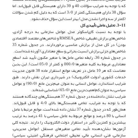
که با توجه به ضرایب سؤالات 40 و 39 دارای همبستگی قابل قبول‌اند. اما
سؤال 38 دارای همبستگی کمتر از 3/0 است که به دلیل کم شدن سؤالات
(کمتر از سه و اجرا نشدن مدل) بهتر است این سؤال حذف نشود.
3-11. تحلیل عاملی تأییدی کل
با توجه به نسبت کای‌اسکوئر مدل عوامل سازمانی به درجه آزادی،
شاخص‌های برازش تطبیقی، شاخص RMSEA و شاخص‌های مقتصد (اقتصادی
بودن) در کل مدل از برازش مناسبی برخوردارند. در جدول شماره 35
شاخص‌های جزئی برازش (نسبت بحرانی و سطح معناداری) آورده شده است.
در جدول شماره 36، رابطه تمامی عامل‌ها با متغیر مکنون تأیید شد (سطح
معناداری مربوط به کلیه متغیرها 000/0 و کمتر از 05/0 است). این بدین
معناست که هر 10 عامل در تعریف موانع استقرار ماده 38 قانون مدیریت
خدمات کشوری (دولت الکترونیک) در شهرداری تهران نقش دارند. طبق
ضرایب استاندارد، عوامل انسانی به عنوان مهم‌ترین مانع (90/0) و عوامل
سیاسی به عنوان کم‌اهمیت‌ترین مانع (65/0) شناسایی شده‌اند.
ضرایب نشان داده‌شده در جدول شماره 37 همبستگی‌های چندگانه هستند
که با توجه به ضرایب، تمامی همبستگی‌ها بالای 4/0 و قابل قبول‌اند.
همان‌طور که در جدول شماره 37 نشان داده شده است، موانع مرتبط با عامل
انسانی با 80 درصد و موانع مربوط به عامل سیاسی با 41 درصد به ترتیب
بیشترین و کمترین تأثیر در استقرار دولت الکترونیک را دارند. نتیجه کلی
آزمون‌ها نشان‌دهنده تأیید تمامی متغیرهای مستقل (عوامل مدیریتی،
سازمانی، فنی، انسانی، مالی، محیطی، اجتماعی، فرهنگی، امنیتی، سیاسی)