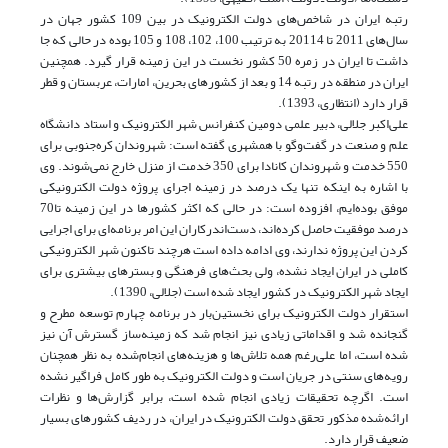
رتبه ایران در شاخص‌های دولت الکترونیک در بین 109 کشور جهان در
سال‌های 2011 تا 20114 به ترتیب 100، 102، 108 و 105 بوده در حالی که جا
داشت تا ایران در زمره 50 کشور نخست در این زمینه قرار گیرد. همچنین
ایران در منطقه در رتبه 14 و بعد از کشورهای بحرین، امارات، عربستان و قطر
قرار دارد (انتظاری، 1393).
علی‌اکبر جلالی، دبیر علمی دومین کنفرانس شهر الکترونیک و استاد دانشگاه
علم و صنعت در گفت‌وگو با همشهری گفته است: شهروندان کره‌جنوبی برای
550 خدمت و شهروندان کانادا برای 350 خدمت از منزل خارج نمی‌شوند. وی
با اشاره به اینکه تنها یک درصد در زمینه اجرای پروژه دولت الکترونیکی
موفق بوده‌ایم، افزوده است: در حالی که اکثر کشورها در این زمینه تا70
درصد موفقیت حاصل کرده‌اند، دست‌اندرکاران این امر برنامه‌ای برای اجرایی
کردن این پروژه ندارند، وی ادامه داده است هرچند تاکنون شهر الکترونیکی
کاملی در ایران ایجاد نشده، ولی بحث‌های فرهنگی و بسترهای بیشتری برای
ایجاد شهر الکترونیک در کشور ایجاد شده است (جلالی، 1390).
استقرار دولت الکترونیک برای نخستین‌بار در برنامه چهارم توسعه مطرح و
گنجانده شد و اقداماتی زیادی نیز انجام شد که زمینه‌ساز گسترش آن نیز
شده است، اما علی‌رغم همه تلاش‌ها و هزینه‌های انجام‌شده به نظر همچنان
رویه‌های سنتی در جریان است و دولت الکترونیک به طور کامل فراگیر نشده
است. اگرچه تحقیقات زیادی انجام شده است، برابر گزارش‌ها و نظرات
ارائه‌شده مذکور تحقق دولت الکترونیک در ایران، در ردیف کشورهای بسیار
ضعیف قرار دارد.