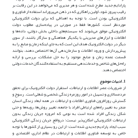
پارادایم جدید مطرح شده است و هر مدیری که می‌خواهد در این رقابت بر
رقیب پیروز شود، اولین راهکاری که در ذهن می‌پروراند استفاده از فناوری و
الکترونیکی بودن است. با توجه به اهدافی که برای دولت الکترونیکی
مورد‌نظر است، کشورها فقط در صورتی در پیاده‌سازی مطلوب دولت
الکترونیکی موفق می‌شوند که سیستم‌های داخلی بخش دولتی،‌ داده‌ها و
اطلاعات و ابزارهای مدیریتی با یکدیگر هماهنگی و سازگار باشند، از سوی
دیگر در دولت الکترونیک هدف این است که به جای اینکه زمان و منابع را به
پیش‌پردازش و ورود اطلاعات و سازمان‌دهی آن‌ها اختصاص دهند، بتوانند
قسمت عمده زمان و منابع موجود را به حل مشکلات، بررسی و ارائه
راه‌حل‌های شاخص و خدمات‌دهی مستقیم به استفاده‌کنندگان خدمات دولتی
اختصاص دهند.
1. ادبیات موضوع
از ضروریات عصر اطلاعات و ارتباطات، استقرار دولت الکترونیک برای تحقق
مردمسالاری و تسهیل در امور روزمره زندگی شخصی و شغلی است. رسوخ و
گسترش روزافزون فناوری اطلاعات و ارتباطات در همه ابعاد زندگی انسان
منجر به تغییر راه‌های ارتباطی افراد با جامعه، تغییر روش‌ها، رویه‌ها و حتی
شکل زندگی افراد شده است به نوعی که امروزه جریان زندگی بدون
ارتباطات الکترونیکی امکان‌پذیر نیست؛ درواقع جریان زندگی الکترونیکی
سبب ایجاد پارادیم جدیدی شده است؛ از این رو بسیاری از کشورها با توجه
خاص به توسعه فناوری اطلاعات و ارتباطات در نظام اداری، اقتصادی و