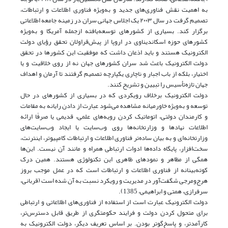
به ‌اهمیت نقش فناوری‌های جدید و به‌ویژه فناوری اطلاعات و ارتباطات،
تصمیم گرفت در سال ۲۰۰۳ یک اجلاس جهانی سران در زمینه جامعه ‌اطلاعاتی
برگزار کند. بسیاری از کشورهای توسعه‌یافته ازجمله آمریکا و به‌ویژه
کشور‌های حوزه اسکاندیناوی در اروپا از پیش‌قراولان تحقق رؤیای دولت
الکترونیک هستند و باید اذعان داشت که موفقیت این کشورها در تحقق
دولت الکترونیک باعث شد سران کشورهای جهان نه از روی خلاقیت و یا
اختیار، بلکه از باب اجبار و ناچاری یکپارچه تصمیم گرفتند تا آرمان و اهداف
جهان تازه‌تأسیس را تبیین و تشریح کنند.
دولت الکترونیک برخلاف رویکردی که در بسیاری از کشورهای در حال
توسعه و به‌ویژه خاورمیانه مشاهده می‌شود عبارت از دادن رایانه به مقامات
و کارمندان دولتی، اتوماتیک کردن رویه‌های علمی، قدیمی یا صرفًا ارائه
اطلاعات نهادها و وزارتخانه‌ها روی وب‌سایت یا ایجاد وب‌سایت‌های
وزارتخانه‌ای و به بیان ساده‌تر فناوری اطلاعات و ارتباطات کامپیوتر، اینترنت،
سخت‌افزار، پایگاه داده‌ها ادوات ارتباطی همراه و مانند آن نیست. این‌ها
همگی از مظاهر و نمودهای ظاهری این تکنولوژی هستند. همین درک
کوته‌بینانه از فناوری اطلاعات و ارتباطات است که در عمل موجب بروز
هرج‌ومرجی شگفت‌آور در مدیریت و رویکرد نسبت به آن شده است (قربانی،
سرفرازی، همتی و ابراهیمی، 1385).
دولت الکترونیک عبارت است از استفاده از فناوری‌های اطلاعاتی و ارتباطی
برای متحول کردن دولت و فرایند حکومتگری از طریق قابل دسترس‌تر،
کارآمدتر، و پاسخ‌گوتر بودن. بر اساس تعریف دیگر، دولت الکترونیک به