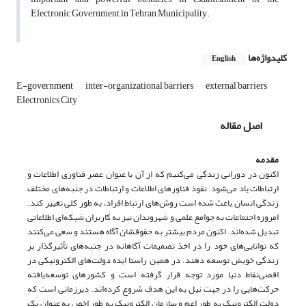
Electronic Government in Tehran Municipality.
کلیدواژه‌ها
English
E-government
inter-organizational barriers
external barriers
Electronics City
اصل مقاله
مقدمه
اکنون در دورانی زندگی می‌کنیم که از آن با عنوان عصر فناوری اطلاعات و
ارتباطات یاد می‌شود. نفوذ فناورهای اطلاعات و ارتباطات در جنبه‌های مختلف
زندگی انسان باعث شده است روش‌های ارتباط افراد، به طور کلی تغییر کند.
امروزه اجتماعات به جوامع علمی و شهروندان نیز به کاربران شبکه‌ای اطلاعاتی
تبدیل شده‌اند. اکنون مردم بیشتر به حقوقشان آگاه هستند و سعی می‌کنند
که توانایی‌های خود را در اخذ تصمیمات آگاهانه در جنبه‌های تأثیرگذار بر
زندگی خویش توسعه دهند. در همین راستا ایده دولت‌های الکترونیکی در
اقصی‌نقاط دنیا مورد توجه قرار گرفته است و کشورهای توسعه‌یافته
حرکت‌هایی را در جهت نیل به این هدف شروع کرده‌اند. دیرزمانی است که
دولت الکترونیک به طور اعم و سازمان الکترونیک به طور اخص به عنوان یک