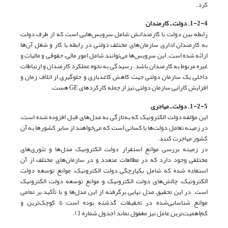
کرد.
1-2-4. دولت ـ کارمندان
رابطه بین دولت با کارمندانش شامل سرویس‌هایی است که از طرف دولت
به کارمندان اداری سازمان‌های مختلف دولتی در رابطه با کار و شغل آن‌ها
ارائه شده است. این سرویس‌ها می‌توانند شامل امور مالی، حقوقی و مالیات و
غیره مربوط به کارمندان باشد. رسیدگی به نحوه عملکرد کارمندان و ارتباطات
داخلی یک سازمان دولتی جهت کاهش کاغذبازی و جلوگیری از اتلاف زمان و
افزایش کارایی سازمان دولتی نیز از جمله کارکردهای GE هست.
1-2-5. دولت ـ مهاجری
این مؤلفه دولت الکترونیک که به‌تازگی به مدل‌های قبل افزوده شده است،
در ‌زمینه تعامل دولت‌ها با کسانی است که می‌خواهند از سایر کشورها به آن
کشور مهاجرت کنند.
در زمینه بررسی موانع استقرار دولت الکترونیک مدل‌ها و تئوری‌های
مختلفی وجود دارد که در مطالعات متعدد و در سازمان‌های مختلف از آن
استفاده شده که شامل یکپارچگی دولت الکترونیک، موانع توسعه دولت
الکترونیک، چالش‌های دولت الکترونیک و موانع توسعه دولت الکترونیک
است. در این تحقیق مدل نهایی برگرفته از این مدل‌ها و با تأکید بر تمامی
موانع شناسایی‌شده در تحقیقات گذشته بوده است تا کوچک‌ترین و
کم‌اهمیت‌ترین عامل نیز مغفول نماند (جدول شماره 1).