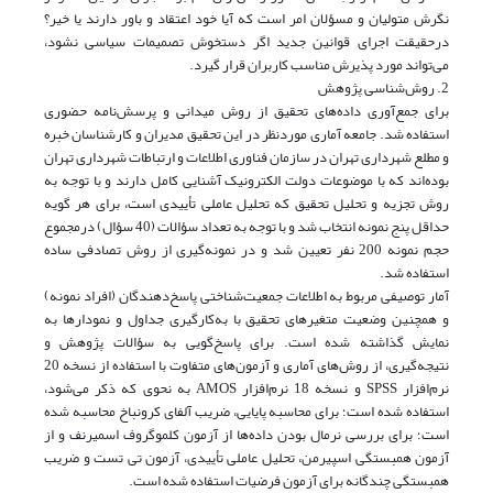
نگرش متولیان و مسؤلان امر است که آیا خود اعتقاد و باور دارند یا خیر؟
درحقیقت اجرای قوانین جدید اگر دستخوش تصمیمات سیاسی نشود،
می‌تواند مورد پذیرش مناسب کاربران قرار گیرد.
2. روش‌شناسی پژوهش
برای جمع‌آوری داده‌های تحقیق از روش میدانی و پرسش‌نامه حضوری
استفاده شد. جامعه آماری موردنظر در این تحقیق مدیران و کارشناسان خبره
و مطلع شهرداری تهران در سازمان فناوری اطلاعات و ارتباطات شهرداری تهران
بوده‌اند که با موضوعات دولت الکترونیک آشنایی کامل دارند و با توجه به
روش تجزیه و تحلیل تحقیق که تحلیل عاملی تأییدی است، برای هر گویه
حداقل پنج نمونه انتخاب شد و با توجه به تعداد سؤالات (40 سؤال) درمجموع
حجم نمونه 200 نفر تعیین شد و در نمونه‌گیری از روش تصادفی ساده
استفاده شد.
آمار توصیفی مربوط به اطلاعات جمعیت‌شناختی پاسخ‌دهندگان (افراد نمونه)
و همچنین وضعیت متغیرهای تحقیق با به‌کارگیری جداول و نمودارها به
نمایش گذاشته شده است. برای پاسخ‌گویی به سؤالات پژوهش و
نتیجه‌گیری، از روش‌های آماری و آزمون‌های متفاوت با استفاده از نسخه 20
نرم‌افزار SPSS و نسخه 18 نرم‌افزار AMOS به نحوی که ذکر می‌شود،
استفاده شده است؛ برای محاسبه پایایی، ضریب آلفای کرونباخ محاسبه شده
است؛ برای بررسی نرمال بودن داده‌ها از آزمون کلموگروف اسمیرنف و از
آزمون همبستگی اسپیرمن، تحلیل عاملی تأییدی، آزمون تی تست و ضریب
همبستگی چند‌گانه برای آزمون فرضیات استفاده شده است.