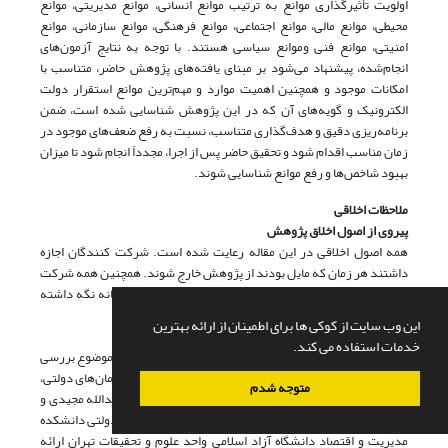
اولویت تأثیرگذاری موانع به ترتیب موانع انسانی، موانع مدیریتی، موانع
محیطی، موانع مالی، موانع اجتماعی، موانع فرهنگی، موانع سازمانی، موانع
امنیتی، موانع فنی وموانع سیاسی هستند. با توجه به نتایج آزمون‌های
انجام‌شده، پیشنهاد می‌شود بر مبنای یافته‌های پژوهش حاضر، متناسب با
امکانات موجود و همچنین اهمیت موارد و مهم‌ترین موانع استقرار دولت
الکترونیک و گویه‌های آن که در این پژوهش شناسایی شده است، ضمن
برنامه‌ریزی دقیق و هدف‌گذاری متناسب، نسبت به رفع ضعف‌های موجود در
زمان مناسب اقدام شود و تحقیق حاضر پس از اجرا، مجدداً انجام شود تا میزان
بهبود شاخص‌ها و رفع موانع شناسایی شوند.
ملاحظات اخلاقی
پیروی از اصول اخلاق پژوهش
همه اصول اخلاقی در این مقاله رعایت شده است. شرکت کنندگان اجازه
داشتند هر زمان که مایل بودند از پژوهش خارج شوند. همچنین همه شرکت
کنندگان در جریان روند پژوهش بودند. اطلاعات آن ها محرمانه نگه داشته
شد.
این وب سایت از کوکی ها برای اطمینان از ارائه بهترین
حامی مالی
خدمات استفاده می کند.
این مقاله حامی مالی نداشته است و برگرفته از پایان‌نامه‌ای با موضوع بررسی
موانع استقرار ماده 38 قانون مدیریت خدمات کشوری در سازمان‌های دولتی،
متوجه شدم
نوشته عیسی جمشیدی با همراهی اساتید جناب آقای دکتر عبدالله مجیدی و
سرکار خانم دکتر نسرین آخوندی است که در گروه مدیریت دولتی دانشکده
مدیریت و اقتصاد دانشگاه آزاد اسلامی واحد علوم و تحقیقات تهران ارائه