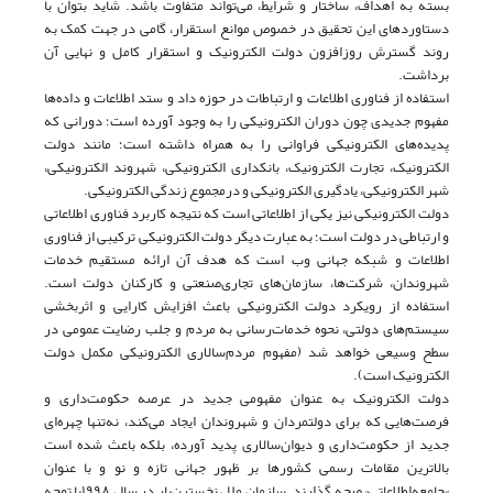
بسته به اهداف، ساختار و شرایط، می‌تواند متفاوت باشد. شاید بتوان با
دستاوردهای این تحقیق در خصوص موانع استقرار، گامی در جهت کمک به
روند گسترش روزافزون دولت الکترونیک و استقرار کامل و نهایی آن
برداشت.
استفاده از فناوری اطلاعات و ارتباطات در حوزه داد و ستد اطلاعات و داده‌ها
مفهوم جدیدی چون دوران الکترونیکی را به وجود آورده است؛ دورانی که
پدیده‌های الکترونیکی فراوانی را به همراه داشته است؛ مانند دولت
الکترونیک، ‌تجارت الکترونیک، بانکداری الکترونیکی، شهروند الکترونیکی،
شهر الکترونیکی، یادگیری الکترونیکی و درمجموع زندگی الکترونیکی.
دولت الکترونیکی نیز یکی از اطلاعاتی است که نتیجه کاربرد فناوری اطلاعاتی
و ارتباطی در دولت است؛ به عبارت دیگر دولت الکترونیکی ترکیبی از فناوری
اطلاعات و شبکه جهانی وب است که هدف آن ارائه مستقیم خدمات
شهروندان، شرکت‌ها، ‌سازمان‌های تجاری‌صنعتی و کارکنان دولت است.
استفاده از رویکرد دولت الکترونیکی باعث افزایش کارایی و اثربخشی
سیستم‌های دولتی، نحوه خدمات‌رسانی به مردم و جلب رضایت عمومی در
سطح وسیعی خواهد شد (مفهوم مردم‌سالاری الکترونیکی مکمل دولت
الکترونیک است).
دولت الکترونیک به‌ عنوان مفهومی جدید در عرصه حکومت‌داری و
فرصت‌هایی که برای دولتمردان و شهروندان ایجاد می‌کند، نه‌تنها چهره‌ای
جدید از حکومت‌داری و دیوان‌سالاری پدید آورده، بلکه باعث شده است
بالاترین مقامات رسمی کشورها بر ظهور جهانی تازه و نو و با عنوان
»جامعه‌اطلاعاتی« صحه گذارند. سازمان ملل نخستین‌بار در سال ۱۹۹۸با توجه