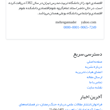
اقتصادی خود را از دانشگاه تربیت مدرس تهران در سال 1382 دریافت کرده
است. در حال حاضر استاد تمام گروه علوم اقتصادی دانشکده علوم
اقتصادی و اجتماعی دانشگاه بوعلی همدان می‌باشد.
yahoo.com
mehregannader
0000-0001-9065-7249
دسترسی سریع
صفحه اصلی
درباره نشریه
اعضای هیات تحریریه
ارسال مقاله
تماس با ما
نقشه سایت
آخرین اخبار
فراخوان انتشار مقالات علمی درباره «جنگ رمضان» در فصلنامه‌های
پژوهشکده تحقیقات راهبردی
1405-04-21