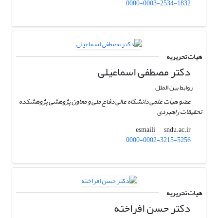
0000-0003-2534-1832
هیات تحریریه
دکتر مصطفی اسماعیلی
روابط بین الملل
عضو هیأت علمی دانشگاه عالی دفاع ملی و معاون پژوهشی پژوهشکده
تحقیقات راهبردی
sndu.ac.ir
esmaili
0000-0002-3215-5256
هیات تحریریه
دکتر حسن افراخته