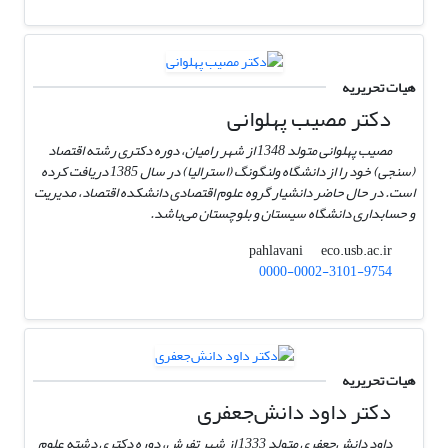
هیات تحریریه
دکتر مصیب پهلوانی
مصیب پهلوانی متولد 1348 از شهر رامیان، دوره دکتری رشته اقتصاد
(سنجی) خود را از دانشگاه ولنگونگ (استرالیا) در سال 1385 دریافت کرده
است. در حال حاضر دانشیار گروه علوم اقتصادی دانشکده اقتصاد، مدیریت
و حسابداری دانشگاه سیستان و بلوچستان می‌باشد.
eco.usb.ac.ir
pahlavani
0000-0002-3101-9754
هیات تحریریه
دکتر داود دانش‌جعفری
داود دانش‌جعفری متولد 1333 از شهر تفرش، دوره دکتری دشته علوم