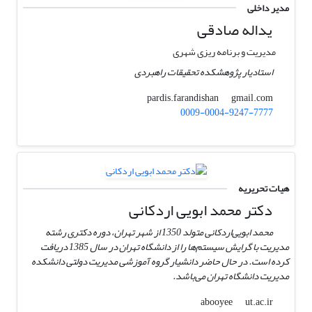
مدیر داخلی
یداله صادقی
مدیریت و برنامه ریزی شهری
استادیار پژوهشکده تحقیقات راهبردی
gmail.com
pardis.farandishan
0009-0004-9247-7777
هیات تحریریه
دکتر محمد ابویی اردکانی
محمد ابویی‌اردکانی متولد 1350 از شهر تهران، دوره دکتری رشته
مدیریت با گرایش سیستم‌ها را از دانشگاه تهران در سال 1385 دریافت
کرده است. در حال حاضر دانشیار گروه آموزشی مدیریت دولتی دانشکده
مدیریت دانشگاه تهران می‌باشد.
ut.ac.ir
abooyee