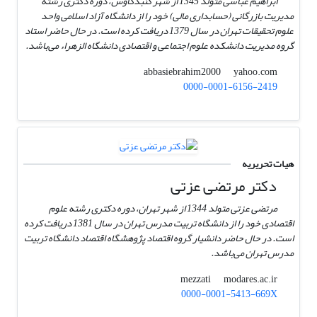
ابراهیم عباسی متولد 1345 از شهر گنبدکاوس، دوره دکتری رشته
مدیریت بازرگانی (حسابداری مالی) خود را از دانشگاه آزاد اسلامی واحد
علوم تحقیقات تهران در سال 1379 دریافت کرده است. در حال حاضر استاد
گروه مدیریت دانشکده علوم اجتماعی و اقتصادی دانشگاه الزهراء می‌باشد.
yahoo.com
abbasiebrahim2000
0000-0001-6156-2419
هیات تحریریه
دکتر مرتضی عزتی
مرتضی عزتی متولد 1344 از شهر تهران، دوره دکتری رشته علوم
اقتصادی خود را از دانشگاه تربیت مدرس تهران در سال 1381 دریافت کرده
است. در حال حاضر دانشیار گروه اقتصاد پژوهشگاه اقتصاد دانشگاه تربیت
مدرس تهران می‌باشد.
modares.ac.ir
mezzati
0000-0001-5413-669X