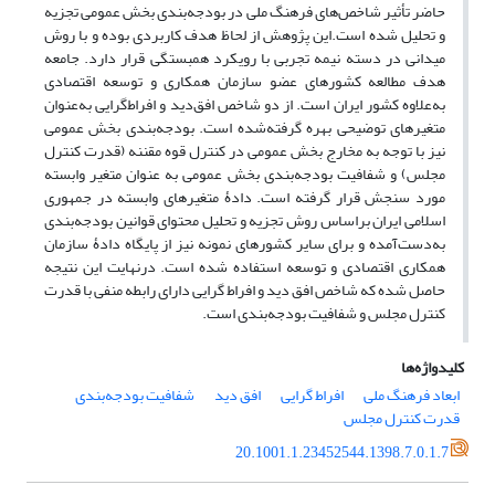
حاضر تأثیر شاخص‌های فرهنگ ملی در بودجه‌بندی بخش عمومی تجزیه
و تحلیل شده است.این پژوهش از لحاظ هدف کاربردی بوده و با روش
میدانی در دسته نیمه تجربی با رویکرد همبستگی قرار دارد. جامعه
هدف مطالعه کشورهای عضو سازمان همکاری و توسعه اقتصادی
به‌علاوه کشور ایران است. از دو شاخص افق‌دید و افراط‌گرایی به‌عنوان
متغیرهای توضیحی بهره گرفته‌شده است. بودجه‌بندی بخش عمومی
نیز با توجه به مخارج بخش عمومی در کنترل قوه مقننه (قدرت کنترل
مجلس) و شفافیت بودجه‌بندی بخش عمومی به عنوان متغیر وابسته
مورد سنجش قرار گرفته است. دادۀ متغیرهای وابسته در جمهوری
اسلامی ایران براساس روش تجزیه‌ و تحلیل محتوای قوانین بودجه‌بندی
به‌دست‌آمده و برای سایر کشورهای نمونه نیز از پایگاه دادۀ سازمان
همکاری اقتصادی و توسعه استفاده‌ شده است. درنهایت این نتیجه
حاصل شده که شاخص افق‌ دید و افراط‌‌ گرایی دارای رابطه منفی با قدرت
کنترل مجلس و شفافیت بودجه‌بندی است.
کلیدواژه‌ها
ابعاد فرهنگ ملی
افراط گرایی
افق دید
شفافیت بودجه‌بندی
قدرت‌ کنترل‌ مجلس
20.1001.1.23452544.1398.7.0.1.7