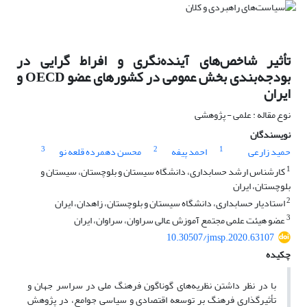
تأثیر شاخص‌های آینده‌نگری و افراط گرایی در
بودجه‌بندی بخش عمومی در کشورهای عضو OECD و
ایران
نوع مقاله : علمی - پژوهشی
نویسندگان
3
2
1
حمید زارعی
احمد پیفه
محسن دهمرده قلعه نو
1
کارشناس ارشد حسابداری، دانشگاه سیستان و بلوچستان، سیستان و
بلوچستان، ایران
2
استادیار حسابداری، دانشگاه سیستان و بلوچستان، زاهدان، ایران
3
عضو هیئت علمی مجتمع آموزش عالی سراوان، سراوان، ایران
10.30507/jmsp.2020.63107
چکیده
با در نظر داشتن نظریه‌های گوناگون فرهنگ ملی در سراسر جهان و
تأثیرگذاری فرهنگ بر توسعه اقتصادی و سیاسی جوامع، در پژوهش