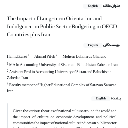
عنوان مقاله
English
The Impact of Long-term Orientation and
Indulgence on Public Sector Budgeting in OECD
Countries plus Iran
نویسندگان
English
1
2
3
Hamid Zarei
Ahmad Pifeh
Mohsen Dahmarde Ghaleno
1
MA in Accounting, University of Sistan and Baluchistan, Zahedan, Iran
2
Assistant Prof in Accounting, University of Sistan and Baluchistan,
Zahedan, Iran
3
Faculty member of Higher Educational Complex of Saravan, Saravan,
Iran
چکیده
English
Given the various theories of national culture around the world and
the impact of culture on economic development and political
communities, the impact of national culture indices on public sector