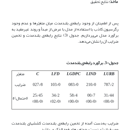
مأخذ:
نتایج تحقیق
پس از اطمینان از وجود رابطه‌ی بلندمدت میان متغیّرها و عدم وجود
رگرسیون کاذب با استفاده از مدل با عرض از مبدأ و روند غیرمقید به
برآورد مدل می‌پردازیم. جدول (3) نتایج رابطه‌ی بلندمدت و تخمین
ضرایب آن را نشان می‌دهد.
جدول-3. برآورد رابطه
ی بلندمدت
LURB
LIND
LGDPC
LFD
C
متغیّر
787/2
210/0
083/0
103/0
027/8
ضرایب
25/45
34/2
58/4
00/7
31/44
(احتمال)
t
(00/0)
(02/0)
(00/0)
(00/0)
(00/0)
ضرایب به‌دست آمده از تخمین رابطه‌ی بلندمدت کشش­های بلندمدت
مصرف انرژی نسبت به متغیرهای فوق‌الذکر می‌باشد.