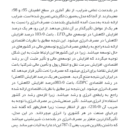
در بلندمدت تمامی ضرایب، از نظر آماری در سطح اطمینان 95% و 98%
معنی­دارند. از آنجا که مدل به
صورت لگاریتمی تصریح شده است، ضرایب
ارائه شده به
دست آمده کشش­های بلندمدت مصرف انرژی را نسبت به
هر یک از عوامل تأثیرگذار بر آن نشان می­دهد. از این رو، هر یک درصد
افزایش (کاهش) در توسعه‌ی مالی
LFD
، باعث 103/0 درصد افزایش
(کاهش) در مصرف انرژی می­شود. این نتیجه مطابق با نظریات اقتصادی
ارائه شده راجع به رابطه‌ی مصرف انرژی و توسعه‌ی مالی در کشورهای در
حال توسعه می­باشد. زیرا در این کشورها این ارتباط مثبت به این شکل
توجیه می­گردد که افزایش در توسعه‌ی مالی و تأثیر مثبت آن بر رشد
اقتصادی، افزایش سرعت نقل و انتقال پول و تأمین مالی شرکت­ها باعث
افزایش تقاضا برای انرژی می­شود که مصرف را تحت تأثیر قرار می­دهد که
در ایران این نتیجه منتج گردید. همچنین هر یک درصد افزایش (کاهش)
در رشد اقتصادی
GDPC
، باعث 083/0درصد افزایش (کاهش) در
مصرف انرژی می­شود. این نتیجه نیز مطابق با نظریات اقتصادی ارائه شده
راجع به رابطه‌ی انرژی و رشد می­باشد. زیرا لازمه‌ی رشد در کشور
استفاده از انرژی می­باشد. تأثیر صنعتی‌شدن بر مصرف انرژی با توجه به
ضریب آن (210/0)، دور از انتظار نیست؛ زیرا همان‌طور که گفته شد
چرخ­های صنعت در هر کشوری را انرژی می­چرخاند. در این مدل،
تأثیرگذارترین متغیّر بر مصرف انرژی در بلندمدت شهرنشینی می­باشد
که داشتن بالاترین ضریب یعنی 787/2 این ادعا را به اثبات می­رساند. پس