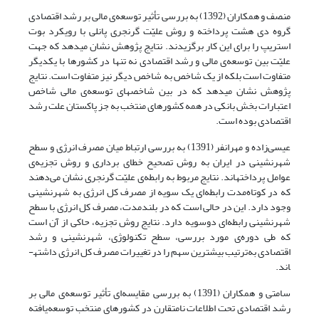
منصف و همکاران (1392) به بررسی تأثیر توسعه‌ی مالی بر رشد اقتصادی
گروه دی هشت پرداخته و روش علیّت گرنجری پانلی با رویکرد بوت
استریپ را برای این کار برگزیدند. نتایج پژوهش نشان می­دهد که جهت
علیّت بین توسعه‌ی مالی و رشد اقتصادی نه تنها در کشورها با یکدیگر
متفاوت است بلکه از یک شاخص به شاخص دیگر نیز متفاوت است. نتایج
پژوهش نشان می­دهد که در بین شاخص­های توسعه‌ی مالی شاخص
اعتبارات بخش بانکی در همه کشورهای منتخب به جز پاکستان علت رشد
اقتصادی بوده است.
عیسی‌زاده و مهرانفر (1391) به بررسی ارتباط میان مصرف انرژی و سطح
شهرنشینی در ایران به روش تصحیح خطای برداری و روش تجزیه‌ی
عوامل پرداخته­اند. نتایج مربوط به رابطه‌ی علیّت گرنجری نشان می‌دهند
که در کوتاه‌مدت رابطه‌ای یک سویه از مصرف کل انرژی به شهرنشینی
وجود دارد. این در حالی است که در بلندمدت، مصرف کل انرژی با سطح
شهرنشینی رابطه‌ای دوسویه دارد. نتایج روش تجزیه، حاکی از آن است
که طی دوره‌ی مورد بررسی، سطح تکنولوژی، شهرنشینی و رشد
اقتصادی به‌ترتیب بیشترین سهم را در تغییرات مصرف کل انرژی داشته­
اند.
سامتی و همکاران (1391) به بررسی مقایسه‌ای تأثیر توسعه‌ی مالی بر
رشد اقتصادی تحت اطلاعات نامتقارن در کشورهای منتخب توسعه‌یافته