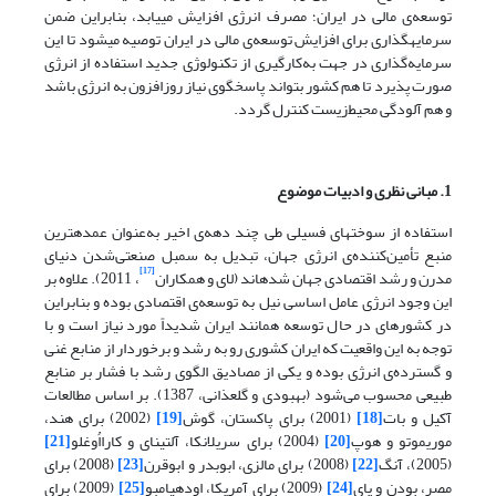
توسعه‌ی مالی در ایران؛ مصرف انرژی افزایش می­یابد، بنابراین ضمن
سرمایه­گذاری برای افزایش توسعه‌ی مالی در ایران توصیه می­شود تا این
سرمایه‌گذاری در جهت به‌کارگیری از تکنولوژی جدید استفاده از انرژی
صورت پذیرد تا هم کشور بتواند پاسخگوی نیاز روزافزون به انرژی باشد
و هم آلودگی محیط‌زیست کنترل گردد.
1. مبانی نظری و ادبیات موضوع
استفاده از سوخت­های فسیلی طی چند دهه‌ی اخیر به‌عنوان عمده­ترین
منبع تأمین‌کننده‌ی انرژی جهان، تبدیل به سمبل صنعتی‌شدن دنیای
[17]
مدرن و رشد اقتصادی جهان شده­اند (لای و همکاران
، 2011). علاوه بر
این وجود انرژی عامل اساسی نیل به توسعه‌ی اقتصادی بوده و بنابراین
در کشورهای در حال توسعه همانند ایران شدیداً مورد نیاز است و با
توجه به این واقعیت که ایران کشوری رو به رشد و برخوردار از منابع غنی
و گسترده‌ی انرژی بوده و یکی از مصادیق الگوی رشد با فشار بر منابع
طبیعی محسوب می‌شود (بهبودی و گلعذانی، 1387). بر اساس مطالعات
آکیل و بات
[18]
(2001) برای پاکستان، گوش
[19]
(2002) برای هند،
موریموتو و هوپ
[20]
(2004) برای سریلانکا، آلتینای و کارااُوغلو
[21]
(2005)، آنگ
[22]
(2008) برای مالزی، ابوبدر و ابوقرن
[23]
(2008) برای
مصر، بودن و پای
[24]
(2009) برای آمریکا، اودهیامبو
[25]
(2009) برای