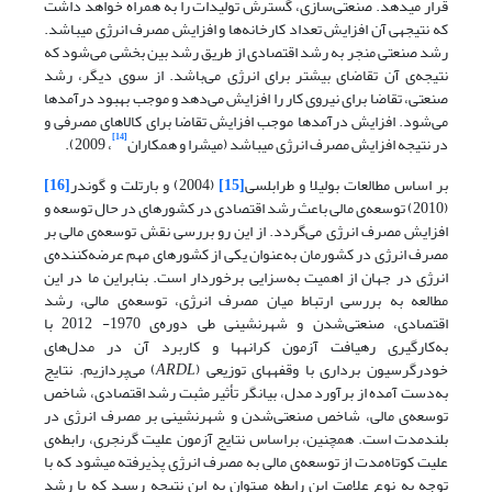
قرار می­دهد. صنعتی‌سازی، گسترش تولیدات را به همراه خواهد داشت
که نتیجه­ی آن افزایش تعداد کارخانه‌ها و افزایش مصرف انرژی می­باشد.
رشد صنعتی منجر به رشد اقتصادی از طریق رشد بین بخشی می‌شود که
نتیجه‌ی آن تقاضای بیشتر برای انرژی می‌باشد. از سوی دیگر، رشد
صنعتی، تقاضا برای نیروی کار را افزایش می‌دهد و موجب بهبود درآمدها
می‌شود. افزایش درآمدها موجب افزایش تقاضا برای کالاهای مصرفی و
[14]
در نتیجه­ افزایش مصرف انرژی می­باشد (میشرا و همکاران
، 2009).
بر اساس مطالعات بولیلا و طرابلسی
[15]
(2004) و بارتلت و گوندر
[16]
(2010) توسعه‌ی مالی باعث رشد اقتصادی در کشورهای در حال توسعه و
افزایش مصرف انرژی می‌گردد. از این رو بررسی نقش توسعه‌ی مالی بر
مصرف انرژی در کشورمان به‌عنوان یکی از کشورهای مهم عرضه‌کننده‌ی
انرژی در جهان از اهمیت به‌سزایی برخوردار است. بنابراین ما در این
مطالعه به بررسی ارتباط میان مصرف انرژی، توسعه‌ی مالی، رشد
اقتصادی، صنعتی‌شدن و شهرنشینی طی دوره‌ی 1970- 2012 با
به‌کارگیری رهیافت آزمون کرانه­ها و کاربرد آن در مدل‌های
خودرگرسیون برداری با وقفه­های توزیعی (
ARDL
) می‌پردازیم. نتایج
به‌دست آمده از برآورد مدل، بیانگر تأثیر مثبت رشد اقتصادی، شاخص
توسعه‌ی مالی، شاخص صنعتی‌شدن و شهرنشینی بر مصرف انرژی در
بلندمدت است. همچنین، براساس نتایج آزمون علیت گرنجری، رابطه‌ی
علیت کوتاه‌مدت از توسعه‌ی مالی به مصرف انرژی پذیرفته می­شود که با
توجه به نوع علامت این رابطه می­توان به این نتیجه رسید که با رشد