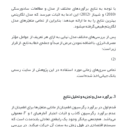
با توجه به نتایج برآوردهای مختلف از مدل و مطالعات سادورسکی
(2010) و شهباز (2012) این ادعا به اثبات می­رسد که مدل لگاریتمی
بهترین نتایج را به ما ارائه می­دهد؛ بنابراین از تمامی متغیّرهای مدل
لگاریتم طبیعی گرفته می­شود.
پس از بررسی‌های مختلف مدل نهایی به ازای هر تعریف از عوامل مؤثر
مصرف انرژی، با اضافه نمودن عرض از مبدأ و جمله‌ی خطا به تابع، از قرار
زیر است:
(2)
تمامی سری‌های زمانی مورد استفاده در این پژوهش از سایت رسمی
بانک جهانی اخذ شده است.
3.
برآورد مدل و تجزیه و تحلیل نتایج
قدم اول در برآورد رگرسیون اطمینان از مانایی متغیّرها برای اطمینان از
عدم برآورد رگرسیون کاذب و اثبات اعتبار آماره­های
t
و
F
معمولی
می‌باشد. هم‌جمعی بیانگر وجود یک رابطه‌ی تعادلی بلندمدت است که
سیستم اقتصادی در طول زمان به سمت آن حرکت می­کند. در بررسی