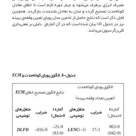
مصرف انرژی برطرف می‌شود و چهار دوره لازم است تا خطای تعادل
کوتاه‌مدت تصحیح گردد و مدل به تعادل بلندمدت بازگردد. همچنین
قابل ‌ذکر است که نتایج حاصل از تخمین مدل پویای تعیین وقفه‌ی بهینه
نیز در جدول (4) بیان شده است که در آن آماره‌ی دلیلی بر معنی‌داری
کلی رگرسیون می‌باشد.
جدول-4.
الگوی پویای کوتاه‌مدت و
ECM
الگوی پویای کوتاه‌مدت
نتایج الگوی تصحیح خطای
ECM
(تعیین تعداد وقفه ­بهینه)
آماره
t
متغیّرهای
آماره
t
متغیّرهای
ضرایب
ضرایب
(احتمال)
توضیحی
(احتمال)
توضیحی
21/0-
063/0
DLFD
016/0-
LENC
(1-)
17/1
(83/0)
(042/0)