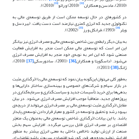
[33]
[32]
(2010)، مادسن و همکاران
(2010) و رائو
(2010)).
در کشورهای در حال توسعه ممکن است از طریق توسعه‌ی مالی به
تکنولوژی جدید که انرژی کمتری نیازمند است دست یافت. (بیردسل و
[35]
[34]
ویلر
(1993)، فرانکل و رز
(2002)).
به بیان دیگر رابطه‌ی بین شاخص توسعه‌ی مالی و مصرف انرژی نیز بیانگر
این امر است که توسعه‌ی مالی ممکن است منجر به افزایش فعالیت
صنعتی شود که این امر به نوبه‌ی خود منجر به افزایش مصرف انرژی
می‌شود. (داسگوپتا و همکاران
[36]
(2001)، سادورسکی
[37]
(2010)،
ژانگ
[38]
(2011)).
به‌طور کلی می‌توان این‌گونه بیان نمود که توسعه‌ی مالی با اثرگذاری مثبت
در بازار سهام و شرکت‌های خصوصی و بهینه‌سازی ساختار دارایی‌ها و
بدهی‌ها برای خرید تأسیسات جدید و سیاست‌گذاری و سرمایه‌گذاری در
پروژه‌های جدید، متعاقباً موجب افزایش مصرف انرژی می‌شود. در بیان
مقابل اثرگذاری مثبت توسعه‌ی مالی بر مصرف انرژی می‌تواند از دریچه‌ی
بهبود رشد و تحقیق و توسعه در کشور و معیار قراردادن توسعه‌ی پایدار
باشد. با این بیانات اثرگذاری شاخص توسعه‌ی مالی به‌عنوان یک متغیّر
اقتصادی بر مصرف انرژی قابل بررسی می­گردد. افزایش سهم بخش
صنعت از ارزش تولید ناخالص داخلی به معنی انرژی بیشتر به منظور
افزایش تولید بوده و هر قدر که رشد اقتصادی سریع‌تر باشد تقاضا برای