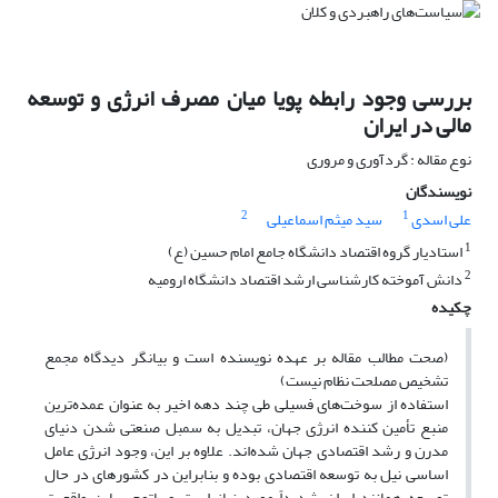
بررسی وجود رابطه پویا میان مصرف انرژی و توسعه
مالی در ایران
نوع مقاله : گردآوری و مروری
نویسندگان
2
1
علی اسدی
سید میثم اسماعیلی
1
استادیار گروه اقتصاد دانشگاه جامع امام حسین (ع)
2
دانش آموخته کارشناسی ارشد اقتصاد دانشگاه ارومیه
چکیده
(صحت مطالب مقاله بر عهده نویسنده است و بیانگر دیدگاه مجمع
تشخیص مصلحت نظام نیست)
استفاده از سوخت‌های فسیلی طی چند دهه اخیر به عنوان عمده‌ترین
منبع تأمین کننده انرژی جهان، تبدیل به سمبل صنعتی شدن دنیای
مدرن و رشد اقتصادی جهان شده‌اند. علاوه بر این، وجود انرژی عامل
اساسی نیل به توسعه اقتصادی بوده و بنابراین در کشورهای در حال
توسعه همانند ایران شدیداً مورد نیاز است و با
توجه
به
این واقعیت