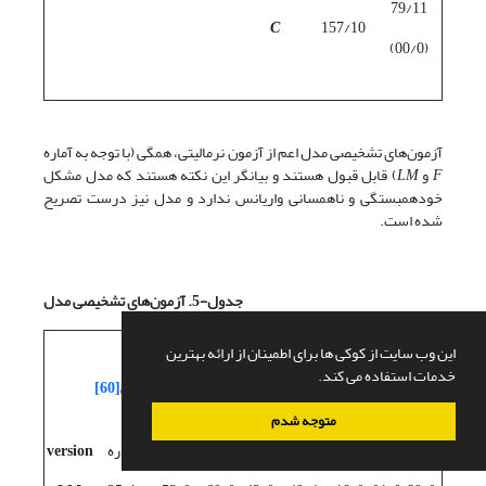
79/11
C
157/10
(00/0)
آزمون‌های تشخیصی مدل اعم از آزمون نرمالیتی، همگی (با توجه به آماره
F
و
LM
) قابل ‌قبول هستند و بیانگر این نکته هستند که مدل مشکل
خودهمبستگی و ناهمسانی واریانس ندارد و مدل نیز درست تصریح
شده است.
جدول-5. آزمون‌های تشخیصی مدل
آزمون
این وب سایت از کوکی ها برای اطمینان از ارائه بهترین
آزمون
تورش
آزمون
آزمون
خدمات استفاده می کند.
ناهمسانی
تصریح
نرمال‌بودن
[58]
خودهمبستگی
[60]
واریانس
[59]
مدل
[57]
متوجه شدم
احتمال
آماره
احتمال
آماره
احتمال
آماره
احتمال
آماره
version