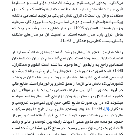
می‌گذارد، به‌طور غیرمستقیم بر رشد اقتصادی مؤثر است و مستقیماً
اثری بر رشد اقتصادی ندارد. اغلب اقتصاددانان نئوکلاسیک بر یک اصل
معتقدند و آن این است که انرژی نقش کوچکی در تولید اقتصادی داشته
و یک نهاده واسطه­ای است و عوامل اساسی تولید تنها نیروی کار، سرمایه
و زمین هستند (استرن، 1993). در نظریه‌های جدید رشد هر چند که
عامل انرژی وارد مدل شده است، اما اهمیت آن در مدل‌های مختلف
یکسان نیست (فطرس و همکاران، 1390).
رابطه میان توسعه‌ی بخش مالی و رشد اقتصادی، محور مباحث بسیاری از
اقتصاددانان توسعه بوده است. لکن هیچ‌گاه اجماع در میان اندیشمندان
اقتصادی راجع به رابطه‌ی آن‌ها وجود نداشته است (تقوی و همکاران،
1390). البته امروزه تعمیق یا توسعه‌ی مالی یکی از پیش‌شرط‌های رشد و
توسعه‌ی اقتصادی کشورها به‌شمار می‌رود. بررسی‌ها نشان می‌دهند
کشورهایی که بخش مالی آن‌ها از عمق کمتری برخوردار است، منابع مالی
در آن‌ها به‌صورت کارا بین نیازها تخصیص نمی‌یابد یا در مواقعی این
کشورها، با مشکل در دسترس نبودن ابزارهای تأمین مالی مناسب مواجه
می
شوند که در این صورت منابع کافی جمع‌آوری نمی‌شوند (دروسی و
همکاران
[5]
، 2009). مفهوم توسعه‌ی مالی پس از طرح مفهوم سرکوب
مالی؛ در دهه­ی هفتاد، مورد توجه بیشتری قرار گرفته است و پس از
حدود دو دهه مجادله‌ی علمی، ادبیات رابطه بین توسعه‌ی مالی و رشد
اقتصادی به نوعی بلوغ نسبی رسید. در سطح کلان، مشخص شده است
که توسعه‌ی مالی اثر علّی مثبت و معناداری بر رشد اقتصادی دارد