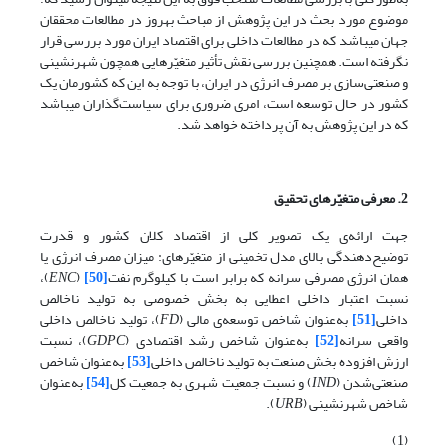
موضوع مورد بحث در این پژوهش از مباحث به­روز در مطالعات محققان
جهان می­باشد که در مطالعات داخلی برای اقتصاد ایران مورد بررسی قرار
نگرفته است. همچنین بررسی نقش تأثیر متغیّرهایی همچون شهرنشینی
و صنعتی‌سازی بر مصرف انرژی در ایران، با توجه به این که کشورمان یک
کشور در حال توسعه است، امری ضروری برای سیاست‌گذاران می­باشد
که در این پژوهش به آن پرداخته خواهد شد.
2. معرفی متغیّرهای تحقیق
جهت ارائه‌ی یک تصویر کلی از اقتصاد کلان کشور و قدرت
توضیح‌دهندگی بالای مدل تخمینی از متغیّرهای: میزان مصرف انرژی یا
همان انرژی مصرفی سرانه که برابر است با کیلوگرم نفت
[50]
(
ENC
)،
نسبت اعتبار داخلی اعطایی به بخش خصوصی به تولید ناخالص
داخلی
[51]
به‌عنوان شاخص توسعه‌ی مالی (
FD
)، تولید ناخالص داخلی
واقعی سرانه
[52]
به‌عنوان شاخص رشد اقتصادی (
GDPC
)، نسبت
ارزش افزوده بخش صنعت به تولید ناخالص داخلی
[53]
به‌عنوان شاخص
صنعتی‌شدن (
IND
) و نسبت جمعیت شهری به جمعیت کل
[54]
به‌عنوان
شاخص شهرنشینی (
URB
).
(1)