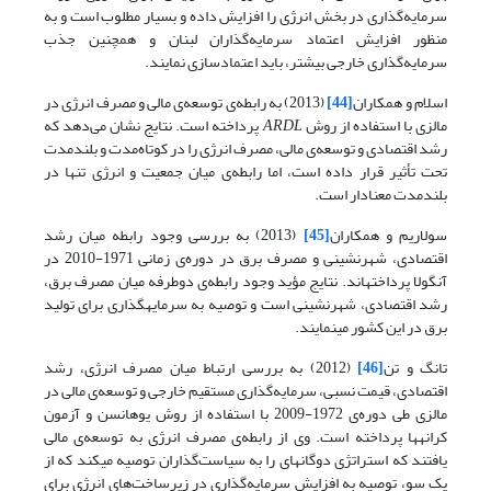
سرمایه‌گذاری در بخش انرژی را افزایش داده و بسیار مطلوب است و به
منظور افزایش اعتماد سرمایه‌گذاران لبنان و همچنین جذب
سرمایه‌گذاری خارجی بیشتر، باید اعتمادسازی نمایند.
اسلام و همکاران
[44]
(2013) به رابطه‌ی توسعه‌ی مالی و مصرف انرژی در
مالزی با استفاده از روش
ARDL
پرداخته است. نتایج نشان می‌دهد که
رشد اقتصادی و توسعه‌ی مالی، مصرف انرژی را در کوتاه‌مدت و بلندمدت
تحت تأثیر قرار داده است، اما رابطه‌ی میان جمعیت و انرژی تنها در
بلندمدت معنادار است.
سولاریم و همکاران
[45]
(2013) به بررسی وجود رابطه میان رشد
اقتصادی، شهرنشینی و مصرف برق در دوره‌ی زمانی 1971-2010 در
آنگولا پرداخته­اند. نتایج مؤید وجود رابطه‌ی دوطرفه میان مصرف برق،
رشد اقتصادی، شهرنشینی است و توصیه به سرمایه­گذاری برای تولید
برق در این کشور می­نمایند.
تانگ و تن
[46]
(2012) به بررسی ارتباط میان مصرف انرژی، رشد
اقتصادی، قیمت نسبی، سرمایه‌گذاری مستقیم خارجی و توسعه‌ی مالی در
مالزی طی دوره‌ی 1972-2009 با استفاده از روش یوهانسن و آزمون
کرانه­ها پرداخته است. وی از رابطه‌ی مصرف انرژی به توسعه‌ی مالی
یافتند که استراتژی دوگانه­ای را به سیاست‌گذاران توصیه می­کند که از
یک سو، توصیه به افزایش سرمایه‌گذاری در زیرساخت‌های انرژی برای