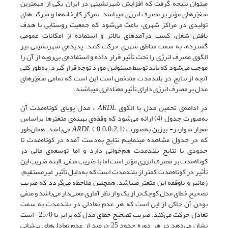
می­توان نتیجه گرفت که افزایش شهرنشینی در ایران یکی از مهم­ترین
متغیّرهای مؤثر بر مصرف انرژی می­باشد. تمرکز کارخانه‌ها و شرکت‌های
تولیدی در مراکز شهری، باعث می‌شود که جمعیت روستایی با هدف
یافتن شغل، کسب درآمدهای بالاتر و استفاده از امکانات عمومی
گسترده، به سمت مناطق شهری حرکت کنند. پدیده‌ی شهرنشینی نیز
الگوی مصرف انرژی را تحت تأثیر قرار داده و استفاده‌ی بی‌رویه از آن را
موجب می‌شود که باید توسط مسئولین مورد توجه قرار گیرد. به‌طور کلی
آنچه از نتایج در بلندمدت مشخص است این است که تمامی متغیّرهای
مدل بر مصرف انرژی دارای تأثیر معناداری می­باشند.
در ادامه‌ی تخمین مدل با الگوی
ARDL
، مدل پویای کوتاه‌مدت آن
به‌صورت جدول (4) ارائه می‌شود که وقفه‌ی بهینه‌ی متغیّرها براساس
معیار شوارتز- بیزین به‌صورت (0،0،0،2،1 )
ARDL
می‌باشد. همان‌طور
که در جدول مشاهده می­نماییم نتایج به‌دست آمده در کوتاه‌مدت تا
حدودی با نتایج بلندمدت هم‌خوانی دارد و اما توسعه‌ی مالی در
کوتاه‌مدت بر مصرف انرژی مؤثر است اما با ضریب منفی. البته ضریب این
تأثیر در کوتاه‌مدت کمتر از بلندمدت است که به‌دلیل تأثیر غیرمستقیم،
زمان­بر و باوقفه این متغیّر می­باشد. همچنین ملاحظه می‌گردد که ضریب
تصحیح خطای مدل کوچک‌تر از یک و از نظر آماری معنی‌دار می‌باشد و منفی
بودن آن حاکی از این است که هر عدم تعادلی در بلندمدت به سمت
تعادل حرکت می‌کند. ضریب تصحیح خطای مدل که برابر با 25/0- است
نشان می‌دهد در هر دوره حدود 25 درصد از عدم تعادل‌های بی‌ثباتی