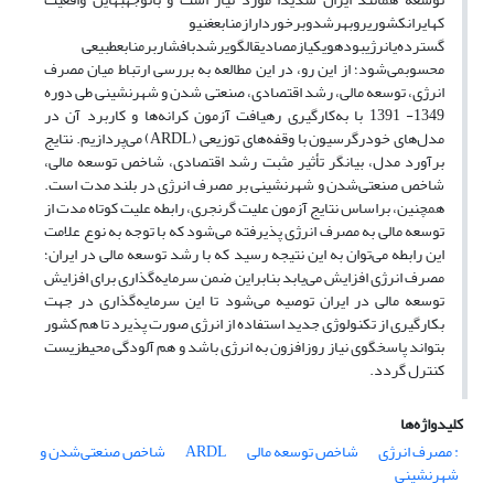
که
ایران
کشوری
رو
به
رشد
و
برخوردار
از
منابع
غنی
و
گسترده‌ی
انرژی
بوده
و
یکی
از
مصادیق
الگوی
رشد
با
فشار
بر
منابع
طبیعی
محسوب
می‌شود؛ از این رو، در این مطالعه به بررسی ارتباط میان مصرف
انرژی، توسعه مالی، رشد اقتصادی، صنعتی شدن و شهرنشینی طی دوره
1349- 1391 با به‌کارگیری رهیافت آزمون کرانه‌ها و کاربرد آن در
مدل‌های خودرگرسیون با وقفه‌های توزیعی (
ARDL
) می‌پردازیم. نتایج
برآورد مدل، بیانگر تأثیر مثبت رشد اقتصادی، شاخص توسعه مالی،
شاخص صنعتی‌شدن و شهرنشینی بر مصرف انرژی در بلند مدت است.
همچنین، براساس نتایج آزمون علیت گرنجری، رابطه علیت کوتاه مدت از
توسعه مالی به مصرف انرژی پذیرفته می‌شود که با توجه به نوع علامت
این رابطه می‌توان به این نتیجه رسید که با رشد توسعه مالی در ایران؛
مصرف انرژی افزایش می‌یابد بنابراین ضمن سرمایه‌گذاری برای افزایش
توسعه مالی در ایران توصیه می‌شود تا این سرمایه‌گذاری در جهت
بکارگیری از تکنولوژی جدید استفاده از انرژی صورت پذیرد تا هم کشور
بتواند پاسخگوی نیاز روزافزون به انرژی باشد و هم آلودگی محیطزیست
کنترل گردد.
کلیدواژه‌ها
: مصرف انرژی
شاخص توسعه مالی
ARDL
شاخص صنعتی‌شدن و
شهرنشینی