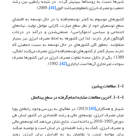
شهرها نسبت به روستاها بهینه­تر گردد. در نتیجه رابطه­ی بین رشد
جمعیت و مصرف انرژی نامعلوم می­باشد (لوی
[41]
، 2009).
کشورهای موسوم به کمتر توسعه‌یافته یا در حال توسعه به اقتضای
سطح توسعه­ای خود از نظر سطح مهارت، کارایی عوامل تولید، نهادهای
اجتماعی و سیاسی (دموکراسی)، صنعتی‌شدن و درآمد در درجات
گوناگون قرار دارند؛ لذا این کشورها به لحاظ مصرف انرژی نیز بسیار
متفاوتند. به‌طور کلی کشورهای در حال توسعه به نسبت جمعیتی که
دارند بسیار کمتر از کشورهای توسعه‌یافته انرژی مصرف می‌کنند (ملکی،
1389). یکی از دلایل عمده تفاوت مصرف انرژی در این کشورها مصرف
سوخت غیرتجاری آن‌ها است (پاچاری
[42]
، 1992).
1-1. مطالعات پیشین
1-1-1. آخرین مطالعات مشابه انجام گرفته در سطح بین­الملل
شهباز و همکاران
[43]
(2013) در مقاله­ای به بررسی وجود رابطه‌ی پویا
میان مصرف انرژی، توسعه‌ی مالی و رشد اقتصادی در کشور لبنان طی
دوره‌ی 1993-2010 پرداخته است. نتایج نشان می‌دهد که توسعه‌ی مالی
و مصرف انرژی، کمک به رشد اقتصادی در لبنان است و توصیه می­کند
برای مواجه شدن با تقاضای رو به افزایش برای انرژی، روند