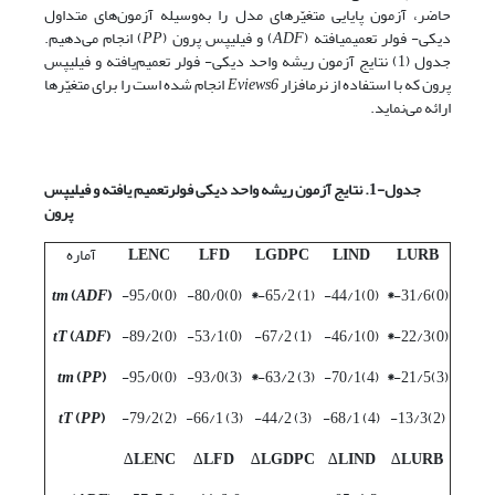
حاضر، آزمون پایایی متغیّرهای مدل را به‌وسیله آزمون‌های متداول
دیکی- فولر تعمیم­یافته (
ADF
) و فیلیپس پرون (
PP
) انجام می‌دهیم.
جدول (1) نتایج آزمون ریشه واحد دیکی- فولر تعمیم‌یافته و فیلیپس
پرون که با استفاده از نرم­افزار
Eviews6
انجام شده است را برای متغیّرها
ارائه می‌نماید.
جدول-1. نتایج آزمون ریشه واحد دیکی فولرتعمیم یافته و فیلیپس
پرون
LURB
LIND
LGDPC
LFD
LENC
آماره
tm
(
ADF
)
(0)95/0-
(0)80/0-
*
(1) 65/2-
(0)44/1-
*
(0)31/6-
tT
(
A
DF
)
(0)89/2-
(0)53/1-
(1) 67/2-
(0)46/1-
*
(0)22/3-
tm
(
PP
)
(0)95/0-
(3)93/0-
*
(3) 63/2-
(4)70/1-
*
(3)21/5-
t
T
(
PP
)
(2)79/2-
(3) 66/1-
(3) 44/2-
(4) 68/1-
(2)13/3-
∆
LENC
∆
LFD
∆
LGDPC
∆
LIND
∆
LURB