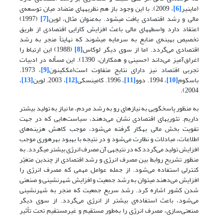
(ماینیر
[6]
، 2009). با این وجود باز هم نظریه­های متضاد میان توسعه‌ی
مالی و رشد اقتصادی یافت می­شود. به‌عنوان مثال، لوین
[7]
(1997)
اعتقاد دارد واسطه­های مالی باعث افزایش کارایی اقتصادی از طریق
تخصیص بهینه‌ی منابع به سرمایه می­شوند که نهایتاً منجر به رشد
اقتصادی می‌گردد. اما از سوی دیگر لوکاس
[8]
(1988) این ارتباط را
اغراق‌آمیز می‌داند (حسینی و همکاران، 1390). این مسأله در ادبیات
تجربی اقتصاد نیز دارای نتایج متفاوت است(مک­کینون
[9]
، 1973.
باسکوم
[10]
، 1994. دوو
[11]
، 1996. کامینسکی
[12]
، 2003. لوین
[13]
،
2004).
به منظور پاسخ­گویی به نیازهای رو به رشد مردم، ما نیاز به تولید بیشتر
داریم. تئوری­های اقتصادی نشان می‌دهند، سیاست‌هایی که در جهت
تقویت بخش مالی به­کار گرفته می‌شود، موجب کاهش هزینه‌های
اطلاعات، مبادلات و نظارت می‌شود و در نتیجه با بهبود بهره­وری موجب
افزایش تولید می‌گردد که در نتیجه­ی آن مصرف انرژی بیشتر می­گردد. به
منظور تشریح روابط بین مصرف انرژی و رشد اقتصادی از چندین متغیّر
کنترلی استفاده می‌شود. از جمله عوامل مهمی که مصرف انرژی را
افزایش می‌دهند می­توان به رشد جمعیت و افزایش شهرنشینی و صنعتی
شدن کشور اشاره کرد. رشد سریع جمعیت که منجر به شهرنشینی
می‌شود، باعث استفاده‌ی بیشتر از انرژی می‌گردد. از سوی دیگر
صنعتی‌سازی، مصرف انرژی را به‌طور مستقیم و غیرمستقیم تحت تأثیر