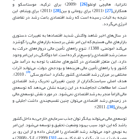
تانزانیا، هالیچی اوغلو
[26]
(2009) برای ترکیه، موستاسکو و
همکاران
[27]
(2011) برای رومانی و بین
[28]
(2011) برای ویتنام، این
نتیجه به اثبات رسیده است که رشد اقتصادی باعث رشد در تقاضای
انرژی می‌گردد.
در سال‌های اخیر شاهد واکنش شدید اقتصادها به تغییرات دستوری
بازارهای مالی هستیم که این امر نقش برجسته بازارهای مالی را گوشزد
می‌کند (موتمنی، 1388). تنوع راه‌های تأمین مالی دروازه‌های حرکت به
سمت رشد اقتصادی را وسیع‌تر کرده است. اما دوگانگی در این امر وجود
دارد، این متغیّر اقتصادی در کشورهای مختلف با توجه به درآمد ملی
کشور و یا راه‌های تأمین مالی هزینه‌ها و بودجه‌ی دولت، می‌تواند اثرات
[29]
مختلفی بر میزان رشد اقتصادی کشور بگذارد (سادورسکی
، 2010).
هدف اصلی سیاست‌گذاران از چنین تغییراتی تحریک رشد اقتصادی
است. اما مطالعات انجام‌شده در این زمینه نشان می‌دهد که توسعه‌ی
مالی الزاماً منجر به رشد اقتصادی نمی‌شود. در مورد نقش توسعه‌ی مالی
در زمینه‌ی رشد اقتصادی می‌توان چنین تقسیم‌بندی داشت (جلیلی و
فریدان
[30]
، 2011):
توسعه‌ی مالی می‌تواند بیانگر توان جذب سرمایه‌ی خارجی به داخل کشور
باشد که این خود سبب بهبود وضعیت تحقیق و توسعه می‌شود. این امر
به نوبه‌ی خود می‌تواند رشد اقتصادی را افزایش داده و از این رو، بر
مصرف انرژی نیز اثر بگذارد (فرانکل و رومر
[31]
(1999)، آنگ (2008) و