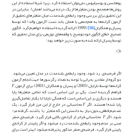
یوهانسن و یوسیلیوس نمی‌توان استفاده کرد، زیرا شرط استفاده از این
روش‌ها هم‌جمع بودن متغیّرها از یک درجه می‌باشد (همان). بنابراین در
این تحقیق برای بررسی وجود رابطه‌ی بلندمدت میان متغیّرهای تحقیق از
آزمون کرانه‌ها به هم‌جمعی یا همان باند تست (آزمون والد) که توسط
پسران و همکاران
[56]
(1999) ارائه گردیده استفاده خواهیم کرد. الگوی
تصحیح خطای الگوی خودتوضیح با وقفه‌های توزیعی برای مدل تحقیق که
توسط پسران ارائه شده به صورت زیر خواهد بود:
(3)
اگر فرضیه‌ی رد شود، وجود رابطه‌ی بلندمدت در مدل تعیین می‌شود.
دو گروه از مقادیر بحرانی با توجه به تعداد رگرسورها جهت انجام آزمون
کرانه‌ها توسط نارایان (2005) و پسران و همکاران (2001) برای آزمون
F
فراهم گردیده است. یکی بر این اساس است که تمامی متغیّرها پایا
هستند و دیگری بر این اساس است که همگی ناپایا (با یک­بار تفاضل‌گیری
پایا شده) هستند. اگر
F
محاسباتی در خارج از این مرز قرار گیرد، یک
تصمیم قطعی بدون نیاز به دانستن این که متغیّر یا باشند، گرفته می­
شود. اگر
F
محاسباتی فراتر از کرانه‌ی بالایی قرار گیرد، فرضیه‌ی صفر
مبنی بر عدم وجود رابطه‌ی بلندمدت رد می­شود و اگر پایین­تر از کرانه‌ی
پایینی قرار گیرد، فرضیه‌ی صفر مذکور پذیرفته می­شود (بهتر است برای