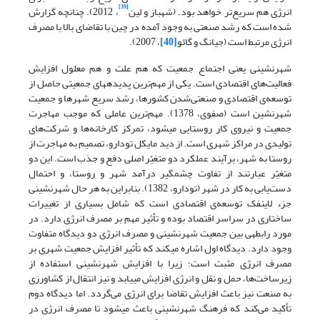
[39]
انرژی هم سریع‌تر خواهد بود. (شهباز و لین
، 2012). چنانچه گزارش
شده است که رشد صنعتی به وجود آمده در چین با تقاضای بالا با مصرف
انرژی مرتبط است (جیانگ و گائو
[40]
، 2007).
شهرنشینی یعنی اجتماع جمعیت که هم علت و هم معلول افزایش
فعالیت‌های اقتصادی است. یکی از مهم‌ترین پدیده­های جمعیتی حاصل از
توسعه‌ی اقتصادی و صنعتی‌شدن کشورها، رشد سریع شهرها و جمعیت
شهرنشین است (صفوی، 1378). مهم‌ترین عاملی که موجب مهاجرت
جمعیت و نیروی کار روستایی می­شود، تمرکز کارخانه‌ها و شرکت‌های
تولیدی در مراکز شهری است. از دید مایکل تودارو، تصمیم به مهاجرت از
روستا به شهر، برآیند عملکرد دو متغیّر اصلی دفع و جذب است. این دو
متغیّر عبارتند از تفاوت چشمگیر درآمد شهر و روستا، و احتمال
دست‌یابی به کار در شهر (تودارو، 1382). بنابراین به هر حال شهرنشینی
جزء لاینفک توسعه‌ی اقتصادی است که شامل بسیاری از تغییرات
ساختاری در سراسر اقتصاد بوده و تأثیر مهم بر مصرف انرژی دارد. در
مورد رابطه­ی بین جمعیت شهرنشینی و مصرف انرژی دو دیدگاه متفاوت
وجود دارد. دیدگاه اول اشاره می­کند که تأثیر افزایش جمعیت شهری بر
مصرف انرژی مثبت است؛ زیرا با افزایش شهرنشینی استفاده از
زیرساخت‌ها، حمل و نقل و انرژی افزایش می­یابد و نیز انتقال از کشاورزی
به صنعت نیز باعث افزایش تقاضا برای انرژی می‌گردد. اما دیدگاه دوم
تأکید می‌کند که فرهنگ شهرنشینی باعث می­شود تا مصرف انرژی در