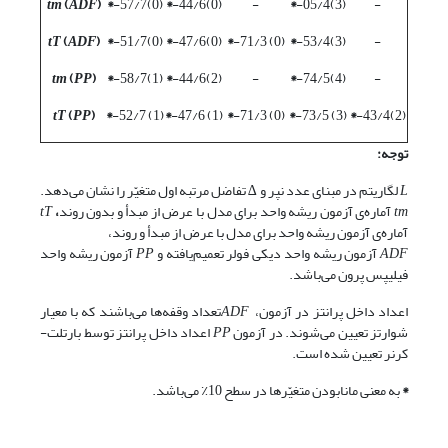
tm
(
ADF
)
*
(0)57/7-
*
(0)44/6-
-
*
(3)05/4-
-
tT
(
A
DF
)
*
(0)51/7-
*
(0)47/6-
*
(0) 71/3-
*
(3)53/4-
-
tm
(
PP
)
*
(1)58/7-
*
(2)44/6-
-
*
(4)74/5-
-
t
T
(
PP
)
*
(1) 52/7-
*
(1) 47/6-
*
(0) 71/3-
*
(3) 73/5-
*
(2)43/4-
توجه:
L
لگاریتم در مبنای عدد نپر و ∆ تفاضل مرتبه اول متغیّر را نشان می‌دهد.
tm
آماره‌ی آزمون ریشه واحد برای مدل با عرض از مبدأ و بدون روند
،
T
t
آماره‌ی آزمون ریشه واحد برای مدل با عرض از مبدأ و روند،
ADF
آزمون ریشه واحد دیکی فولر تعمیم‌یافته و
PP
آزمون ریشه واحد
فیلیپس پرون می‌باشد.
اعداد داخل پرانتز در آزمون،
ADF
تعداد وقفه‌ها می‌باشند که با معیار
شوارتز تعیین می‌شوند. در آزمون
PP
اعداد داخل پرانتز توسط بارتلت-
کرنر تعیین شده است.
*
به معنی مانابودن متغیّرها در سطح 10٪ می‌باشد.