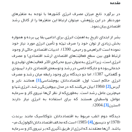
مقدمه
در برآورد تابع میزان مصرف انرژی کشورها با توجه به متغیّرهای
موردنظر در این پژوهش، می­توان ارتباط این متغیّرها را از کانال رشد
اقتصادی بیان نمود.
بشر از ابتدای تاریخ به اهمیّت انرژی برای ادامه­ی بقا پی برده و همواره
بخش زیادی از توان خود را صرف تهیّه و تأمین انرژی مورد نیاز خود
نموده است (ابراهیمی و رحیمی، 1390). ادبیات اقتصادی حاکی از وجود
ارتباط قوی بین سطح فعالیّت‌های اقتصادی (رشد اقتصادی) و مصرف
انرژی است، زیرا انرژی به‌عنوان نیرو محرکه‌ی اکثر فعالیت‌های تولیدی و
خدماتی بوده و جایگاه خاصی در رشد و توسعه‌ی اقتصادی دارد (بهبودی
و گلغذانی، 1387). اما دو دیدگاه برای وجود رابطه میان رشد و مصرف
انرژی حاکم است: اول، اقتصاددانان بوم‌شناسی
[1]
همانند نایر و
آیرس
[2]
(1984) بیان می‌کنند که در مدل بیوفیزیکی رشد، انرژی تنها و
مهم‌ترین عامل رشد است. به‌طوری‌که از نظر آن‌ها نیروی کار و سرمایه
عوامل واسطه­ای هستند که برای استفاده به انرژی نیاز دارند
(استرن
[3]
،2004).
دیدگاه دوم اغلب مربوط به اقتصاددانان نئوکلاسیک مانند برندت
(1978) و دنیسون
[4]
(1985) است که مخالف اقتصاددانان اکولوژیک می­
باشد. آن‌ها معتقدند که انرژی از طریق تأثیری که بر نیروی کار و سرمایه