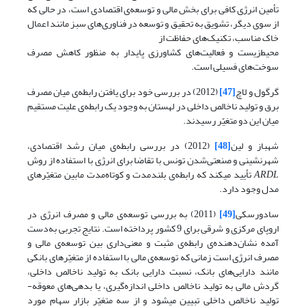
تأمین انرژی کافی برای بخش مالی و توسعه‌ی اقتصادی است، در حالی که
از سوی دیگر، تشویق به تحقیق و توسعه در فناوری‌های سبز مانند اعمال
خاک مناسب، تکنیک‌های حفاظت از
محیط‌زیست و فعالیت‌های کشاورزی پایدار به منظور کاهش مصرف
سوخت‌های فسیلی است.
گرگول و لاچ
[47]
(2012) در بررسی خود برای یافتن رابطه‌ی میان مصرف
برق و تولید ناخالص داخلی در لهستان به وجود یک رابطه‌ی علیت مستقیم
میان این دو متغیّر رسیدند.
شهباز و لین
[48]
(2012) در بررسی رابطه‌ی میان رشد اقتصادی،
شهرنشینی و صنعتی‌شدن تونس با تقاضا برای انرژی با استفاده از روش
ARDL
تأیید می­کند که رابطه‌ی بلندمدت و کوتاه‌مدت مابین متغیّرهای
مدل وجود دارد.
سادورسکی
[49]
(2011) به بررسی توسعه‌ی مالی و مصرف انرژی در
اروپای مرکزی و شرقی برای 9 کشور پرداخته است. نتایج تجربی به‌دست
آمده نشان‌دهنده‌ی رابطه‌ی مثبت و معنی‌داری بین توسعه‌ی مالی و
مصرف انرژی است زمانی که توسعه‌ی مالی با استفاده از متغیّرهای بانکی
مانند دارایی‌های بانک، نسبت دارایی بانک به تولید ناخالص داخلی،
گردش مالی به تولید ناخالص داخلی اندازه‌گیری، یا بدهی‌های معوقه­
تولید ناخالص داخلی تبیین می­شود و از سه متغیّر بازار سهام مورد