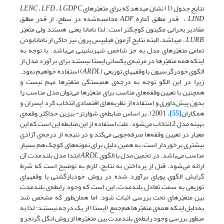
نتایج جدول (1) نشان می­دهد که برای متغیّرهای
LGDPC
،
LFD
،
LENC
LIND
،
قدر مطلق آماره
ADF
محاسبه‌شده در سطح، از قدر مطلق
مقادیر بحرانی مکینون کوچک­تر است؛ لذا نامانا یعنی هستند ولی متغیّر
LURB
، می­باشد. البته نتایج آزمون فیلیپس پرون نیز حاکی از نامانابودن
تمامی متغیّرهای مدل به جز شاخص شهرنشینی می‌باشد. با توجه به
اینکه همه متغیّرها در مرتبه‌ی یکسانی ایستا نیستند برای برآورد مدل از
الگوی خودرگرسیون با وقفه­های توزیعی (
ARDL
) استفاده خواهیم نمود.
زیرا در این الگو توجه به درجه‌ی همبستگی متغیّرها مهم نیست و
همچنین با تعیین وقفه‌های مناسب برای متغیّرها می‌توان مدل مناسب را
بدون پیش‌داوری و استفاده از نظریه‌های اقتصادی انتخاب کرد (پسران و
همکاران
[55]
، 2001). بر اساس ضابطه‌ی شوارتز- بیزین حداکثر وقفه‌ی
بهینه مدل 2 انتخاب می‌شود. علت استفاده از این ضابطه این است که این
معیار در تعیین وقفه‌ها صرفه‌جویی می‌کند و در نتیجه از درجه‌ی آزادی
بیشتری برخوردار است، به همین دلیل برای نمونه‌های کوچک هم بسیار
مناسب می‌باشد. در تخمین مدل با الگوی
ARDL
ابتدا مدل بلندمدت آن
ارائه می‌شود. قبل از پرداختن به نتایج، لازم به توضیح است که شرط
گرایش الگوی پویای برآورد شده در روش خودبازگشتی با وقفه­های
توزیعی به سمت تعادل بلندمدت، این است که وجود رابطه‌ی بلندمدت
بین متغیّرهای تحت بررسی اثبات شود. اما همان‌طور که مشخص شد
به‌دلیل اینکه همه‌ی متغیّرها هم‌جمع (ایستا) از یک درجه نیستند؛ لذا به
منظور بررسی وجود رابطه‌ی بلندمدت بین متغیّرها از روش انگل گرنجر و