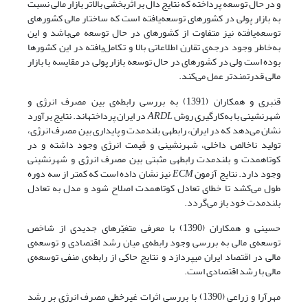
و در حال توسعه پرداخته که نتایج دال بر اثربخشی بالاتر بازار مالی نسبت
به بازار پولی در کشورهای توسعه‌یافته است که ساختار مالی کشورهای
توسعه‌یافته نیز متفاوت از کشورهای در حال توسعه می‌باشد و این
به‌خاطر وجود درجه‌ی تقارن اطلاعاتی بالا و تکامل‌یافته در این کشورها
بوده است ولی در کشورهای در حال توسعه بازار پولی در مقایسه با بازار
مالی قدرتمندتر عمل می‌کند.
قنبری و همکاران (1391) به بررسی رابطه‌ی بین مصرف انرژی و
شهرنشینی با به‌کارگیری روش
ARDL
در ایران پرداخته­اند. نتایج برآورد
نشان می‌دهد که در ایران، رابطه‎ی بلندمدت و پایداری بین مصرف انرژی،
تولید ناخالص داخلی، شهرنشینی و قیمت انرژی وجود داشته و در
کوتاه‎مدت و بلندمدت رابطه‎ی مثبتی بین مصرف انرژی و شهرنشینی
وجود دارد. نتایج آزمون
ECM
نیز نشان داده است که کمتر از سه دوره
طول می‌کشد تا خطای تعادل کوتاه‎مدت اصلاح شود و مدل به تعادل
بلندمدت خود باز می‌گردد.
حسینی و همکاران (1390) با معرفی متغیّرهای جدیدی از شاخص
توسعه‌ی مالی به بررسی وجود رابطه‌ی میان رشد اقتصادی و توسعه‌ی
مالی در اقتصاد ایران می­پردازد و نتایج حاکی از رابطه‌ی منفی توسعه‌ی
مالی با رشد اقتصادی است.
مهرآرا و زراعی (1390) با بررسی اثرات غیرخطی مصرف انرژی بر رشد