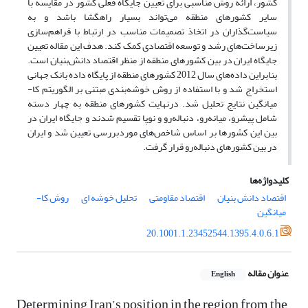
کشور، ارائه روش مناسبی برای تعیین جایگاه فعلی کشور در مقایسه با
سایر کشورهای منطقه می‌تواند بسیار راهگشا باشد و به
سیاست‌گذاران در اتخاذ تصمیمات مناسب در ارتباط با فراهم‌سازی
زیرساخت‌های رشد و توسعه اقتصادی کمک کند. هدف این مقاله تعیین
جایگاه ایران در بین کشورهای منطقه از منظر اقتصاد دانش‌بنیان است.
بنابراین داده‌های سال 2012 کشورهای منطقه از پایگاه داده بانک جهانی
استخراج شد و با استفاده از روش خوشه‌بندی مبتنی بر الگوریتم کا-
میانگین نتایج تحلیل شد. درنهایت کشورهای منطقه به چهار دسته
شامل پیشرو، میانه‌رو، دنباله‌رو و نوپا تقسیم شدند و جایگاه ایران در
بین این کشورها بر اساس شاخص‌های موردبررسی تعیین شد و ایران
در بین کشورهای دنباله‌رو قرار گرفت.
کلیدواژه‌ها
اقتصاد دانش بنیان
اقتصاد مقاومتی
تحلیل خوشه ای
روش کا-
میانگین
20.1001.1.23452544.1395.4.0.6.1
عنوان مقاله
English
Determining Iran’s position in the region from the