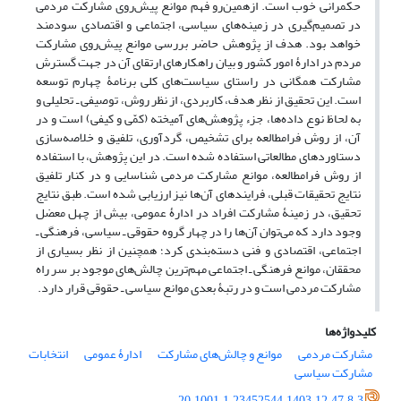
حکمرانی خوب است. ازهمین‌رو فهم موانع پیش‌روی مشارکت مردمی
در تصمیم‌گیری در زمینه‌های سیاسی، اجتماعی و اقتصادی سودمند
خواهد بود. هدف از پژوهش حاضر بررسی موانع پیش‌روی مشارکت
مردم در ادارۀ امور کشور و بیان راهکارهای ارتقای آن در جهت گسترش
مشارکت همگانی در راستای سیاست‌های کلی برنامۀ چهارم توسعه
است. این تحقیق از نظر هدف، کاربردی، از نظر روش، توصیفی ـ تحلیلی و
به لحاظ نوع داده‌ها، جزء پژوهش‌های آمیخته (کمّی و کیفی) است و در
آن، از روش فرامطالعه برای تشخیص، گردآوری، تلفیق و خلاصه‌سازی
دستاوردهای مطالعاتی استفاده شده است. در این پژوهش، با استفاده
از روش فرامطالعه، موانع مشارکت مردمی شناسایی و در کنار تلفیق
نتایج تحقیقات قبلی، فرایندهای آن‌ها نیز ارزیابی شده است. طبق نتایج
تحقیق، در زمینۀ مشارکت افراد در ادارۀ عمومی، بیش از چهل معضل
وجود دارد که می‌توان آن‌ها را در چهار گروه حقوقی ـ سیاسی، فرهنگی ـ
اجتماعی، اقتصادی و فنی دسته‌بندی کرد؛ همچنین از نظر بسیاری از
محققان، موانع فرهنگی ـ اجتماعی مهم‌ترین چالش‌های موجود بر سر راه
مشارکت مردمی است و در رتبۀ بعدی موانع سیاسی ـ حقوقی قرار دارد.
کلیدواژه‌ها
مشارکت مردمی
موانع و چالش‌های مشارکت
ادارۀ عمومی
انتخابات
مشارکت سیاسی
20.1001.1.23452544.1403.12.47.8.3