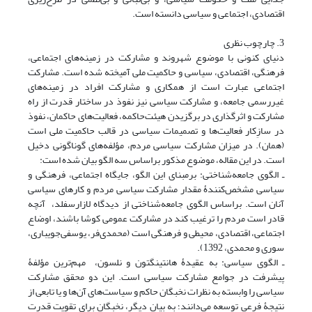
اقتصادی، اجتماعی و سیاسی دانسته است.
3. چارچوب نظری
دنیای کنونی با موضوع شهروند و مشارکت در زمینه‌های اجتماعی،
فرهنگی، اقتصادی، سیاسی و حاکمیت ملی آمیخته شده است. مشارکت
اجتماعی عبارت است از همکاری و مشارکت افراد در زمینه‌های
غیررسمی جامعه، و مشارکت سیاسی نیز نفوذ در ساختار قدرت از راه
مشارکت و اثرگذاری در برگزیدن هیئت‌حاکمه، فعالیت‌های حاکمان، نفوذ
در سازِکار فعالیت‌ها و تصمیمات سیاسی در قالب حاکمیت ملی است
(همان). در میزان مشارکت سیاسی مردم، مؤلفه‌های گوناگونی دخیل
است. در این مقاله، موضوع مذکور براساس سه الگو بیان شده است:
ـ الگوی جامعه‌شناختی: برمبنای این الگو، جایگاه اجتماعی، فرهنگی و
سیاسی مشخص‌کنندۀ مقدار مشارکت سیاسی مردم و کارهای سیاسی
آنان است. براساس الگوی جامعه‌شناختی از دیدگاه لازارسفلد، آنچه
قادر است مردم را ترغیب کند در مشارکت عمومی کوشا باشند، اوضاع
اجتماعی، اقتصادی، محیطی و فرهنگی است (محمدی‌فر، یوسفی‌جویباری،
سوری و محمدی، 1392).
ـ الگوی سیاسی: به عقیدۀ هانتینگتون و نلسون، مهم‌ترین مؤلفۀ
پیشرفت در جوامع مشارکت سیاسی است. این دو محقق مشارکت
سیاسی را وابسته به نظرات نخبگان حاکم و سیاست‌های آن‌ها و یا تابعی از
نتیجۀ فرعی توسعه می‌دانند؛ به بیان دیگر، نخبگان برای تقویت قدرت