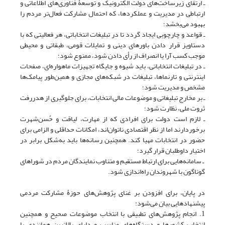
ـ ارتقای زیرساخت‌های دولت الکترونیک و توسعۀ فناوری‌های اطلاعاتی و
ارتباطی در مدیریت و عملکردها، که احتمال مشارکت فعال‌تر مردم را
بهبود می‌بخشد؛
ـ قواعد و چارچوبی ایجاد گردد تا در تبلیغات انتخاباتی، هر فعالیتی که با
دستاویز قرار دادن باورهای دینی و تمایلات قومی، طبقاتی و محیطی
موجب کسب آرا یا انصراف از رأی دادن شود، ممنوع شود؛
ـ در تبلیغات انتخاباتی، باید شیوه و جایگاه تجهیزات ماهواره‌اى، صفحات
اینترنتی و تارنماها، تبلیغات در شبکه‌های مجازى و همین‌طور پیامک‌ها
مشخص و مدیریت شود؛
ـ بر مخارج تبلیغاتی و موضوعات مالی انتخابات، برای جلوگیری از هدررفت
ثروت ملی، نظارت شود؛
ـ لازم است دولت براى افرادی که از مهارت، لیاقت و حُسن‌شهرت
برخوردارند اما از نظر اقتصادى ناتوان‌اند، امکانات حداقلی و الزامی برای
حضور در انتخابات مهیا کند. همچنین رسانه‌ها باید به‌شکل برابر در
اختیار داوطلبان قرار گیرد؛
ـ سامانه‌هایی برای ارتباط مستقیم و متناوب نمایندگان مردم در شوراهای
گوناگون با شهروندان راه‌اندازی شود.
در پایان، برای افزودن بر غنای پژوهش‌های حوزۀ مشارکت مردمی
پیشنهاد‌هایی بیان می‌شود:
1. انجام پژوهش‌های تطبیقی با انتخاب موضوعات صحیح و همچنین
انتخاب کشورها و دستگاه‌های مناسب و دارای بالاترین همانندی با