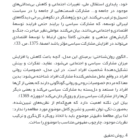
خود، پایداری استقلال ملی، تغییرات اجتماعی و کاهش بی‌عدالتی‌های
موجود در جامعه و... مشارکتِ قسمت‌هایی از جامعه را در سیاست
تسهیل و ترغیب می‌کنند. این دو پژوهشگر در نکوهش برخی دیدگاه‌های
لیبرالی توسعه، که مشارکت سیاسی را برایندِ حتمی فرایند توسعۀ
اقتصادی و اجتماعی می‌دانند، بیان می‌کنند عواملی نظیر مهاجرت، جنگ و
گرایش‌های مذهبی و عقیدتى کاملاً بدون ارتباط با توسعۀ اقتصادی
می‌تواند در افزایش مشارکت سیاسی مؤثر باشد (مصفا، 1375، ص. 33).
ـ الگوی روان‌شناختی: برمبنای این مدل، آنچه باعث کاهش یا افزایش
میزان مشارکت سیاسی و اجتماعی می‌شود، عقاید، تفکرات و بینشِ
تشکیل‌دهندۀ شخصیت افراد است. در این مدل، خصوصیات روانی
افراد در واقع عامل مشخص‌کنندۀ مشارکت افراد شناخته می‌شود؛ بدین
معنا که مردم خصوصیات روحی و روانی گوناگونی دارند که بعضی از آن‌ها
افراد را مستعد و دل‌بسته به مشارکت سیاسی می‌کند و بعضی دیگر
آن‌ها را از مشارکت سیاسی بیزار و روی‌گردان می‌کند (دوورژه، 1369).
بیان این نکته اهمیت دارد که هیچ‌کدام از نظریه‌های تبیین‌شده،
به‌صورت تکی، توان تفسیر و تشریح کامل موضوع مورد مطالعه را ندارد؛
لذا برای مطالعۀ دقیق‌تر موضوع باید با اتخاذ رویکرد کل‌نگری و ترکیب
نظریات موجود، چارچوب مفهومی متناسب با موضوع را ساخت.
4. روش تحقیق