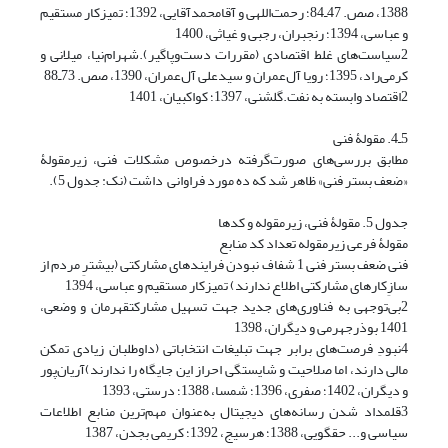
1388، صص. 47ـ84؛ رحمت‌اللهی و آقامحمدآقایی، 1392؛ تمیزکار مستقیم
و عباسی، 1394؛ رنجبران، رجبی و غیاثی، 1400
2سیاست‌های غلط اقتصادی (مقررات دست‌وپاگیر).شهرام‌نیا، میلانی و
کرمی‌راد، 1395؛ رویا آل‌عمران و سیدعلی آل‌عمران، 1390، صص. 73ـ88
2اقتصاد وابسته به نفت.گلشنی، 1397؛ کواکبیان، 1401
5ـ4. مقولۀ فنی
مطابق بررسی‌های صورت‌گرفته درخصوص مشکلات فنی، زیرمقولۀ
«ضعف بستر فنی» ظاهر شد که ده مورد فراوانی داشت (نک: جدول 5).
جدول 5. مقولۀ فنی، زیرمقوله و کدها
مقولۀ فرعی زیرمقوله تعداد کد منابع
فنی ضعف بستر فنی 1 شفاف نبودن فرایندهای مشارکتی (بیشترِ مردم از
سازِکارهای مشارکتی اطلاع ندارند) تمیزکار مستقیم و عباسی، 1394
2بی‌توجهی به فناوری‌های جدید جهت تسهیل مشارکتقهرمان و وضعی،
1401 بوذرجهرمی و دیگران، 1398
4نبودِ فرصت‌های برابر جهت تبلیغات انتخاباتی (داوطلبان زیادى تمکن
مالی دارند، اما صلاحیت و شایستگی احراز این جایگاه را ندارند)آریان‌پور
و دیگران، 1402؛ صفری، 1396؛ شمسا، 1388؛ درستی، 1393
3قلمداد شدن رسانه‌های دیجیتال به‌عنوان مهم‌ترین منابع اطلاعات
سیاسی و... حقگویی، 1388؛ هرسیج، 1392؛ کریمی بجدن، 1387