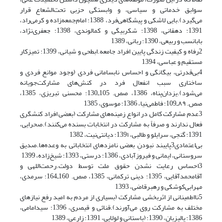
سوابق خدماتی و سیاسی، و وابستگی حزبی تحت‌الشعاع قرار
می‌گیرد).بایی لاشکی و پیشگاهی‌فرد، 1388؛ امام‌جمعه‌زاده و کرمی‌راد،
1391؛ دهقانی، 1398؛ شکربیگی و کمالوندى، 1398؛ جعفرى‌نژاد،
بابانسب و ربیعی، 1390؛ ربانی، 1389
2رفاه و کیفیت زندگی پایین افراد جامعه.ابطحی و شیانی، 1399؛ تمیزکار
مستقیم و عباسی، 1394
4بی‌قدرتی، بیگانگی و احساس نابسامانی فردی (وجود موانع فردی و
ساختاری سبب انفعال فرد در کنش‌های مشارکت‌جویانه
می‌شود).یزدان‌پناه، 1386، صص. 105ـ130؛ محسنی تبریزی، 1385،
صص. ۸۹ـ109؛ فاطمی‌نیا، 1386؛ موسوی، 1385
3عدم مشارکت کامل در انواع زمینه‌های مشارکت (بعضی افراد کنشگری
فعال ندارند و صرفاً به مشارکت در انتخابات بسنده می‌کنند).صحرایی،
1391؛ گنجی، سرایلو و طالبی، 139۱؛ دیانتی‌نیت، 1382
بی‌اعتمادی3پایبند نبودنِ بعضی نامزدهای انتخاباتی به وعده‌ها.صدیق
سروستانی، ایمانی و فیروزآبادی، 1386؛ درستی، 1393؛ شیخ‌زاده، 1399
3احساس رعایت نشدن حقوق ملت توسط دولت.رحمت‌اللهی و
آقامحمدآقایی، 1395؛ دینی ترکمانی، 1385، صص. 160ـ164؛ سرمدی،
مهرابی‌کوشکی و رهبرقاضی، 1393
5نااطمینانی از اثربخشی مشارکت (بسیارى از مردم به امید رفع نیازهاى
مختلف به مشارکت روی می‌آورند).قنائی و قیصری، 1396؛ سیدامامی،
1386؛ پالیزبان، 1390؛ (باستانی و لولایی، 1391؛ زارعی، 1389