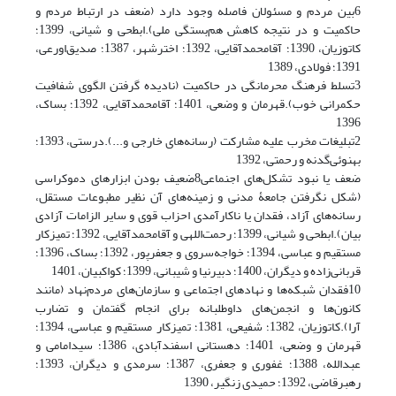
6بین مردم و مسئولان فاصله وجود دارد (ضعف در ارتباط مردم و
حاکمیت و در نتیجه کاهش هم‌بستگی ملی).ابطحی و شیانی، 1399؛
کاتوزیان، 1390؛ آقامحمدآقایی، 1392؛ اخترشهر، 1387؛ صدیق‌اورعی،
1391؛ فولادی، 1389
3تسلط فرهنگ محرمانگی در حاکمیت (نادیده گرفتن الگوی شفافیت
حکمرانی خوب).قهرمان و وضعی، 1401؛ آقامحمدآقایی، 1392؛ بساک،
1396
2تبلیغات مخرب علیه مشارکت (رسانه‌های خارجی و...).درستی، 1393؛
بهنوئی‌گدنه و رحمتی، 1392
ضعف یا نبود تشکل‌های اجنماعی8ضعیف بودن ابزارهای دموکراسی
(شکل نگرفتن جامعۀ مدنی و زمینه‌های آن نظیر مطبوعات مستقل،
رسانه‌های آزاد، فقدان یا ناکارآمدی احزاب قوی و سایر الزامات آزادی
بیان).ابطحی و شیانی، 1399؛ رحمت‌اللهی و آقامحمدآقایی، 1392؛ تمیزکار
مستقیم و عباسی، 1394؛ خواجه‌سروى و جعفرپور، 1392؛ بساک، 1396؛
قربانی‌زاده و دیگران، 1400؛ دبیرنیا و شیبانی، 1399؛ کواکبیان، 1401
10فقدان شبکه‌ها و نهادهای اجتماعی و سازمان‌های مردم‌نهاد (مانند
کانون‌ها و انجمن‌های داوطلبانه برای انجام گفتمان و تضارب
آرا).کاتوزیان، 1382؛ شفیعی، 1381؛ تمیزکار مستقیم و عباسی، 1394؛
قهرمان و وضعی، 1401؛ دهستانی اسفندآبادی، 1386؛ سیدامامی و
عبدالله، 1388؛ غفوری و جعفری، 1387؛ سرمدی و دیگران، 1393؛
رهبرقاضی، 1392؛ حمیدی زنگیر، 1390