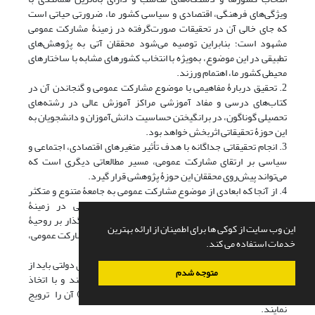
ویژگی‌های فرهنگی، اقتصادی و سیاسی کشور ما، ضرورتی حیاتی است
که جای خالی آن در تحقیقات صورت‌گرفته در زمینۀ مشارکت عمومی
مشهود است؛ بنابراین توصیه می‌شود محققان آتی به پژوهش‌های
تطبیقی در این موضوع، به‌ویژه با انتخاب کشورهای مشابه با ساختارهای
محیطی کشور ما، اهتمام ورزند.
2. تحقیق دربارۀ مفاهیمی با موضوع مشارکت عمومی و گنجاندن آن در
کتاب‌های درسی و مفاد آموزشی مراکز آموزش عالی در رشته‌های
تحصیلی گوناگون، در برانگیختن حساسیت دانش‌آموزان و دانشجویان به
این حوزۀ تحقیقاتی اثربخش خواهد بود.
3. انجام تحقیقاتی جداگانه با هدف تأثیر متغیرهای اقتصادی، اجتماعی و
سیاسی بر ارتقای مشارکت عمومی، مسیر مطالعاتی دیگری است که
می‌تواند پیش‌روی محققان این حوزۀ پژوهشی قرار گیرد.
4. از آنجا که ابعادی از موضوع مشارکت عمومی به جامعۀ متنوع و متکثر
مخاطبان آن ارتباط دارد، ضرورت تحقیقات پیمایشی در زمینۀ
روان‌شناسی و جامعه‌شناسی با هدف کشف عوامل تأثیرگذار بر روحیۀ
این وب سایت از کوکی ها برای اطمینان از ارائه بهترین
مشارکت‌پذیری مردم، به‌عنوان متغیری مهم در کامیابی مشارکت عمومی،
خدمات استفاده می کند.
مشهود است.
5. دستگاه‌های قانون‌گذار بیش و پیش‌ از سایر سازمان‌های دولتی باید از
متوجه شدم
تحقیقات کاربردی در حوزۀ مشارکت عمومی حمایت کنند و با اتخاذ
تصمیماتی (مانند فراخوان‌های گسترده در سطح کشوری) آن را ترویج
نمایند.