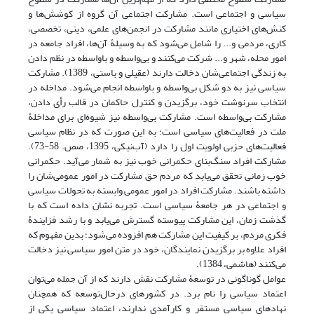
سیاسی و اجتماعی است. مشارکت اجتماعی آن گروه از کوشش‌ها و
کنش‌های اختیاری مانند مشارکت در انجمن‌های علمی، دینی، تخصصی،
کاری، مردمی و... را شامل می‌شود که به وسیلۀ آن‌ها، افراد جامعه در
امور محله، شهر و... شرکت می‌کنند و بی‌واسطه و باواسطه در نظم دادن
به زندگی اجتماعی‌شان دخالت دارند (عقیلی و باستی، 1389). مشارکت
سیاسی نیز به دو شکل بی‌واسطه و باواسطه انجام می‌شود. مداخله در
انتخاب سرنوشت خود، برگزیدن و کنترل حاکمان در قالب رأی دادن،
مشارکت بی‌واسطه است. مشارکت بی‌واسطه نیز شیوه‌ای برای مداخلۀ
ملت در فعالیت‌های سیاسی است؛ به این صورت که در نظام سیاسی
فعالیت‌های حزبی اولویت اول را دارد (آب‌نیکی، 1395، صص. 58-73).
مشارکت افراد سنگ‌بنای حکمرانی خوب نیز به شمار می‌آید. حکمرانی
خوب زمانی تحقق می‌یابد که مردم حق مشارکت در امور عمومی‌شان را
داشته باشند. مشارکت افراد در امور عمومی وابسته به تحولات سیاسی
و اجتماعی در هر جامعۀ سیاسی است. تجربه نشان داده است که با
گذشت زمان، این مشارکت پیوسته گسترش می‌یابد و با رشد فزایندۀ
فکری مردم، بر کیفیت این مشارکت هم افزوده می‌شود؛ بدین مفهوم که
افراد علاوه بر برگزیدن نمایندگان، خود در متن امور سیاسی نیز دخالت
می‌کنند (هاشمی، 1384).
ﻋﻮاﻣﻞ گوناگونی در ﺗﻮسعۀ ﻣﺸﺎرکت ﻧﻘﺶ دارﻧﺪ که از آن جمله می‌ﺗﻮان
اﻋﺘﻤﺎد سیاسی را نام برد. در کشورهای درحال‌توسعه که همچنان
نهادهای سیاسی مستقر و کارآمدی ندارند، اعتماد سیاسی یکی از