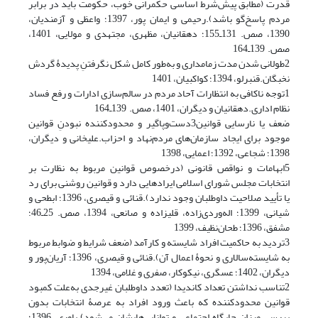
قدرت (مطابق پیش‌شرط اساسی حکمرانی خوب، حکومت باید در برابر
مردم پاسخ‌گو باشد).رحیمی و ایمان پور، 1397؛ واعظی و آزمندیان،
1390، صص. 131ـ155؛ دهقانیان، مظهری، مجتهدی و مولایی، 1401،
صص. 139ـ164
2طولانی شدن مدت زمامداری و به‌طور کامل شکل نگرفتنِ پدیدۀ گردش
نخبگان.قنبرلو، 1394؛ کواکبیان، 1401
1توجه ناکافی به انتظارات آحاد مردم در سالم‌سازی ادارات و رفع فساد
نظام اداری.دهقانیان و دیگران، 1401، صص. 139ـ164
ضعف یا نارسایی قوانین3دست‌وپاگیر و محدودکننده نبودنِ قوانین
موجود برای ایجاد سازمان‌های مردم‌نهاد و احزاب.علیخانی و دیگران،
1398؛ شجاعی، 1392؛ اعمایی، 1398
5ابهامات و نواقص قانونی (درخصوص قوانین مربوط به نظارت بر
انتخابات مجلس شورای اسلامی ایرادهایی دارد و قوانین روشنی برای رد
یا تأیید صلاحیت داوطلبان وجود ندارد).قنائی و قیصرى، 1396؛ ابطحی و
شیانی، 1399؛ اله‌وردی‌زاده، قلیزاده و صانعی، 1394، صص. 25ـ46؛
مشفق، 1396؛ طحان‌نظیف، 1399
3تردید به حاکمیت افراد شایسته و کارآمد (ضعف شرایط و ضوابط مربوط
به شایسته‌سالاری و نحوۀ اعمال آن).قنائی و قیصرى، 1396؛ آریان‌پور و
دیگران، 1402؛ عسگری، نیکوکار، صفری و غلامی، 1394
2تناسب نداشتن تعداد کاندیدا (تعدد داوطلبان غیرجدی به‌علت کمبود
قوانین محدودکننده که باعث ورود افراد به عرصۀ انتخابات بدون
بررسی میزان جایگاه اجتماعی و توانایی‌هایشان می‌شود).یاوری، 1396؛