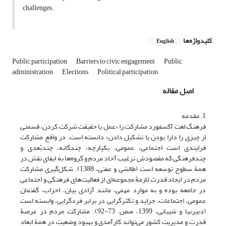
challenges.
کلیدواژه‌ها
English
Public participation
Barriers to civic engagement
Public
administration
Elections
Political participation
اصل مقاله
1. مقدمه
فرهنگ لغت آکسفورد مشارکت را «عمل یا حقیقت شرکت کردن، قسمتی
از چیزی را دارا بودن یا تشکیل دادن» دانسته است. در واقع مشارکت
فرایندی است اجتماعی، عمومی، یکپارچه، چندگانه، چندبُعدی و
چندفرهنگی که مقصودش ترغیب آحاد مردم و گروه‌ها به ایفای نقش در
همۀ سطوح توسعه است (طالشی و عفتی، 1388). شکل‌گیری مشارکت
مردم در ایجاد قدرت لازمۀ مجموعه‌ای از فعالیت‌های فرهنگی و اجتماعی
در جامعه بوده و به موارد مهمی، مانند آزادی بیان، احزاب، گفتمان
عمومی، اجتماعات، جراید و تکثرگرایی در برابر فردگرایی، وابسته است
(دبیرنیا و شیبانی، 1399، صص. 73-92). مشارکت مردم در عرصۀ
قدرت و مدیریت کشور می‌تواند کارآمدی و بهبود وضعیت در همۀ ابعاد