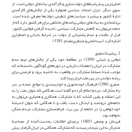
اصلی‌ترین پیش‌شرط‌های دولت‌سازی و کارآمدی نهادهای دولتی است. از
سوی دیگر، تنزل اعتماد سیاسی همواره یکی از چالش‌های کارآمدی
ادارۀ کشور و پیشبرد سیاست‌های تنظیمی دولت‌ها معرفی شده است.
بی‌اعتمادی به نهادهای دولتی پیامدهای مختلفی برای هر کشور دارد که از
جمله می‌توان به کاهش مشارکت سیاسی، نادیده گرفتن قوانین کشور،
فرار از مالیات و عدم پشتیبانی از دولت در شرایط بحرانی و اضطراری
اشاره کرد (سیدامامی و منتظری‌مقدم، 1391).
2. پیشینۀ تحقیق
ابطحی و شیانی (1399) در مطالعۀ خود یکی از چالش‌های مهم عدم
مشارکت در ایران را معضلات تاریخی در دوره‌های گوناگون دانسته‌اند که
موجب شده مسئلۀ مشارکت در واقعیت به حاشیه برود و فرصتی برای
ریشه دواندن در بین ملت ایران پیدا کند.
صفری (1396) فرهنگ خودمحوری و خودپسندی را موانع عمده بر سر
راه مشارکت مردم اعلام کرده و گفته است هنگامی که نتوان ملت را به
این اعتقاد و یقین کشاند که با مشارکت، همکاری و همیاری می‌توان به
جامعه‌ای ثروتمند و ایدئال دست یافت و تا هنگامی که نتوان اندیشۀ
خودخواهی را در جامعه از بین برد، فراهمسازی مشارکت مردم ممکن
نخواهد بود.
قهرمان و وضعی (1401) برمبنای اطلاعات به‌دست‌آمده از مصاحبۀ
متمرکز به این نتیجه رسیدند که مشارکت همگانی در ایران گرفتار بیش