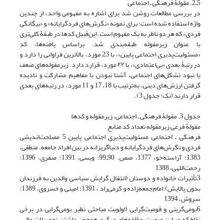
5ـ2. مقولۀ فرهنگی ـ اجتماعی
در بررسی مطالعات روشن شد برای اشاره به مفهومی واحد، از چندین
واژه استفاده شده است؛ برای نمونه «نگرش‌های فردگرایانه» و «بیگانگی
فردی» که هر دو ناظر به یک مفهوم است. این‌قبیل کدها در طبقۀ کلی‌تری
با عنوان زیرمقوله طبقه‌بندی شد. براساس یافته‌ها، کدِ
«مسئولیت‌پذیری اجتماعی پایین»، با 23 مورد، بالاترین فراوانی را دارد و
در رتبۀ بعدی «بی‌اعتمادی»، با ۲۲ مورد، قرارد دارد. زیرمقوله‌های ضعف
یا نبود تشکل‌های اجتماعی، آشنا نبودن با مفاهیم مشارکت و نادیده
گرفتن ارزش‌های دینی، به‌ترتیب با 18، 17 و 11 مورد، در رتبه‌های بعدی
قرار دارند (نک: جدول 3).
جدول 3. مقولۀ فرهنگی ـ اجتماعی، زیرمقوله و کدها
مقولۀ فرعی زیرمقوله تعداد کد منابع
فرهنگی ـ اجتماعی مسئولیت‌پذیری اجتماعی پایین 5 مصلحت‌اندیشی
فردی و نگرش‌های فردگرایانه و دنیاگریزانه در بین افراد جامعه. منطقی،
1383؛ آراسته‌خو، 1377، صص. 90ـ99؛ ویسی، 1391؛ صفری، 1396؛
رحمت‌اللهی، 1388
3تأثیرات خانواده و دوستان (انتقال گرایش سیاسی والدین به فرزندان
بدون پالایش).امام‌جمعه‌زاده و کرمی‌راد ، 1391؛ امینی و خسروی، 1389؛
سروش، 1394
6بومی‌گزینی و قومیت‌گرایی (اولویت مباحثی نظیر بومی‌گرایی در برخی
نقاط که در این صورت، مؤلفه‌هاى دیگری همچون داشتن تحصیلات عالی،