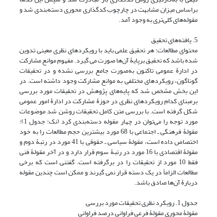
براساس میزان مشابهت در چارچوب کدگذاری محوری دسته‌بندی شد و
مقوله‌های کلی‌تری به وجود آمد.
5. یافته‌های تحقیق
محتوای مطالعات: هر تحقیق علمی باید با رویکردهای نظری معینی تدوین
شده باشد که تحقیق برپایۀ آن‌ها صورت می گیرد. مفهوم موانع مشارکت
در ادارۀ عمومی تاکنون به‌صورت جامع بررسی نشده و در تحقیقات
گوناگون، رویکردهای مختلفی به موانع مشارکت وجود داشته است. در
این بخش مشخص شد که پایه‌های پژوهش در تحقیقات مورد بررسی
برمبنای کدام رویکردهای نظری در حوزۀ مشارکت در ادارۀ امور عمومی
شکل گرفته است. با بررسی متن کامل تحقیقات روشن شد موضوعات
مورد توجه را می‌توان در چهار مقوله دسته‌بندی کرد (نک: جدول 1):
مقولۀ فرهنگی ـ اجتماعی با 68 مورد بیشترین حجم مطالعات را به خود
اختصاص داده است، مقولۀ سیاسی ـ حقوقی با 41 مورد در رتبۀ دوم و
مقولۀ اقتصادی با 16 مورد در رتبۀ سوم قرار دارد و در آخر مقولۀ فنی
فقط 10 مورد از تحقیقات را در برگرفته است. گفتنی است که برخی
مطالعات الزاماً در یک دسته قرار نمی گیرند و ممکن است چندین مقوله
دربارۀ آن‌ها صادق باشد.
جدول 1. رویکرد نظری تحقیقات مورد بررسی
مقولۀ محوری مقولۀ فرعی فراوانی درصد فراوانی