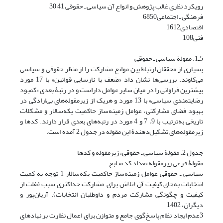
رویکرد نظری غالب پژوهش و انواع آن سیاسی ـ حقوقی 41 30
فرهنگی ـ اجتماعی6850
اقتصادی1612
فنی108
5ـ1. مقولۀ سیاسی ـ حقوقی
بسیاری از محققان ارتباط بین موانع مشارکت را از منظر حقوقی و سیاسی
می‌کاوند. بررسی‌ها نشان داد «ضعف یا نارسایی قوانین» با 17 مورد
بیشترین فراوانی را در میان سایر عوامل داراست و در رتبۀ بعدی «کمبود
رضایتمندی سیاسی» با 13 مورد و هریک از زیرمقوله‌های بی‌ارادگی در
بهبود فضای مشارکتی، عوامل زمینه‌ساز حاکمیت یکه‌سالار و مشکلات
تاریخی به‌ترتیب با 9، 7 و 4 مورد در رتبه‌های بعدی قرار دارند. کدها و
زیرمقوله‌های تشکیل‌دهندۀ این مقوله در جدول 2 آمده است.
جدول 2. مقولۀ سیاسی ـ حقوقی، زیرمقوله و کدها
مقولۀ فرعی زیرمقوله تعداد کد منابع
سیاسی ـ حقوقی عوامل زمینه‌ساز حاکمیت یکه‌سالار 1 توجه به کمیت
انتخابات به‌جای کیفیت آن (تلاش برای مشارکت حداکثرى سبب غفلت از
کیفیت و چگونگی مشارکت مردم و داوطلبان انتخابات). آریان‌پور و
دیگران، 1402
3عدم ایجاد نظام پاسخ‌گوی جامع و متوازن برای اعمال نظارت بر نهادهای