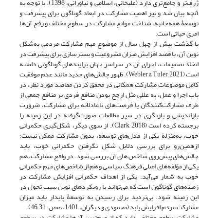
ژرف‌تر و جامع‌تری دارد (علیخانی، اسلامی و نیاورانی، 1398). با توجه به
آنچه بیان شد و نیز اهمیت مشارکت در ابعاد گوناگون برای پیشرفت و
توسعۀ همه‌جانبه، شناخت موانع مشارکت در سطوح مختلف و رفع آن‌ها
امری حیاتی است.
با گذشت بیش از چهل سال از موضوع مهم مشارکت مردمی به‌شکل
نوین آن، با قصد افزایش میزان مشروعیت و بسترسازی برای پیشرفت در
اتخاذ تصمیمات، اجرای آن در سراسر جهان برایندهای گوناگونی داشته
است (Webler & Tuler, 2021). ظهور چالش‌های جدید مانند عدم موفقیت
کامل موضوعات مشارکت همگانی در محقق کردن مقاصد مورد نظر، در
باب اجرا و عمل، به عللی مثل ارجح بودن منافع فردی بر منافع جمعی از
طرف مشارکت‌کنندگان یا فرصت‌های ناعادلانه برای مشارکت، ضرورت
بازاندیشی و بازنگری در سیر مطالعات صورت‌گرفته در این زمینه را
برجسته کرده است (Clark, 2018). از سوی دیگر، شکل‌گیری حکمرانی
خوب، به‌منزلۀ یکی از مدل‌های توسعه، بدون مشارکت ممکن نیست؛
ازهمین‌رو برای بررسی دلایل شکل‌ نگرفتن حکمرانی خوب، باید
چالش‌های پیش‌روی شاخص های آن بررسی شود. در واقع مشارکت، هم
یکی از مؤلفه‌های اصلی فرهنگ سیاسی و هم از شاخص‌های مهم حکمرانی
خوب به شمار می‌آید. یکی از اهداف حکمرانی افزایش مشارکت در
زمینه‌های گوناگون است که می‌تواند با رویکردهای نوین سبب تحول در
این زمینه شود. بی‌تردید برای رسیدن به توسعۀ پایدار باید میزان
مشارکت مردم افزایش یابد (محمودی و دیگران، 1401، صص. 31ـ46).
مشارکت سطوح مختلفی دارد که از مهم‌ترینِ آن‌ها مشارکت در سطوح