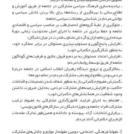
ـ نهادینه‌سازی فرهنگ سیاسی مشارکتی در جامعه از طریق آموزش و
اطلاع‌رسانی با بهره‌گیری از رسانه‌ها برای بالا بردن دانش سیاسی و
توانایی مردم در شناسایی معضلات سیاسی جامعه؛
ـ جلوگیری از غلبۀ گروه‌هاى انحصارطلب بر مناصب سیاسی و اقتصادى
جامعه و حفظ برابری در جامعه با اجرای اصل محدودیت زمانی دورۀ
عهده‌داری زمام‌داران و گردش متناوب قدرت در میان نخبگان؛
ـ افزایش پاسخ‌گویی و مسئولیت‌پذیری مسئولان در برابر عملکرد خود،
به منظور شکل‌گیری حکمرانی خوب؛
ـ افزایش اعتماد مسئولان به مردم و قبول علایق و ظرفیت‌های گوناگون
جامعه از طریق توسعۀ روابط با مردم؛
ـ به‌کارگیری و ترویج دیدگاه رهبران انقلاب اسلامی در جامعه دربارۀ
مردمی بودن نظام و لزوم جلب مشارکت مردم در تمام حوزه‌ها؛
ـ گسترش مفهوم حکمرانی باز به منظور شفاف شدن تصمیمات و اقدامات
حاکمیت و افزایش زمینه‌های مشارکت مردمی، به‌دلیل ضرورت داشتنِ
وجود شفافیت در همۀ بخش‌های حکمرانی خوب؛
ـ اهتمام به اجرای فرایند قانون‌گذاری مشارکتی به مفهوم ترغیب
مشارکت افراد جامعه و به‌ویژه نخبگان در سازِکارهای قانون‌نویسی؛
ـ برقراری انتخابات آزاد، پیوسته و عادلانه و همین‌طور تدارک مقدمات
لازم برای حکمرانی آحاد مردم.
2. مقولۀ فرهنگی ـ اجتماعی: دومین مقوله از موانع و چالش‌های مشارکت