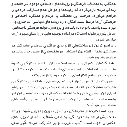
همگانی به معضلات فرهنگی و رویدادهای اجتماعی موجود در جامعه و
زندگی مردم بازمی‌گردد که زمینه‌ها و عوامل عدم مشارکت مردمی را
فراهم می‌آورد. هرچند این معضلات با مردم و عملکرد اجتماعی و
فرهنگی آن‌ها مرتبط است، امکان دارد ریشه‌های سیاسی، ساختاری و...
نیز داشته باشد. با توجه به یافته‌های پژوهش، موانع فرهنگی ـ اجتماعی،
شامل پنج زیرمقوله است که در ادامه توصیه‌هایی در راستای بهبود آن‌ها
بیان می‌شود:
ـ فراهم کردن زیرساخت‌های لازم برای فراگیری موضوع مشارکت در
میان شهروندان؛ البته بهتر است این فرهنگ‌سازی از سنین خردسالی در
مدارس شروع شود؛
ـ طبق گفتمان حکمرانی خوب، سیاست‌مداران علاوه بر به‌کارگیری شیوۀ
مناسب در اقدامات و تصمیم‌سازی‌ها، باید نتیجۀ عملکردهایشان را
بپذیرند و در مواقع ناکارآمدی عملکرد خود را بازبینی کنند؛
- ضرورت دارد تمام مردم از فرصت‌های مساوی و عادلانه در به‌کارگیری
قدرت و مشارکت در انتخاب سرنوشت خود برخوردار باشند. در واقع
اجرای این موضوع با توجه به اهداف حکمرانی خوب به تضمین این امر
وابسته است که تمام مردم در دسترسی به فرصت‌ها و موقعیت‌های
مختلف سهیم باشند؛
- باید استانداردهای محرمانگی در کشور تدوین و اجرایی شود، چراکه
تعهد بیش از حد به محرمانگی، به مبانی شفافیت، که از ضرورت‌های
حکمرانی خوب است، آسیب می‌زند و بر مشارکت مردم تأثیر منفی