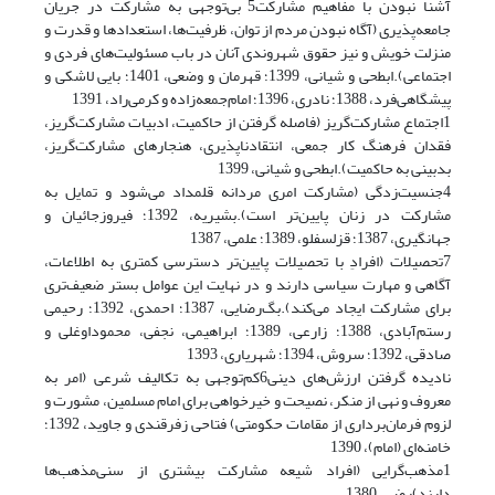
آشنا نبودن با مفاهیم مشارکت5 بی‌توجهی به مشارکت در جریان
جامعه‌پذیری (آگاه نبودن مردم از توان، ظرفیت‌ها، استعدادها و قدرت و
منزلت خویش و نیز حقوق شهروندی آنان در باب مسئولیت‌های فردی و
اجتماعی).ابطحی و شیانی، 1399؛ قهرمان و وضعی، 1401؛ بایی لاشکی و
پیشگاهی‌فرد، 1388؛ نادری، 1396؛ امام‌جمعه‌زاده و کرمی‌راد، 1391
1اجتماع مشارکت‌گریز (فاصله گرفتن از حاکمیت، ادبیات مشارکت‌گریز،
فقدان فرهنگ کار جمعی، انتقادناپذیری، هنجارهای مشارکت‌گریز،
بدبینی به حاکمیت).ابطحی و شیانی، 1399
4جنسیت‌زدگی (مشارکت امری مردانه قلمداد می‌شود و تمایل به
مشارکت در زنان پایین‌تر است).بشیریه، 1392؛ فیروزجائیان و
جهانگیری، 1387؛ قزلسفلو، 1389؛ علمی، 1387
7تحصیلات (افرادِ با تحصیلات پایین‌تر دسترسی کمتری به اطلاعات،
آگاهی و مهارت سیاسی دارند و در نهایت این عوامل بستر ضعیف‌تری
برای مشارکت ایجاد می‌کند).بگ‌رضایی، 1387؛ احمدی، 1392؛ رحیمی
رستم‌آبادی، 1388؛ زارعی، 1389؛ ابراهیمی، نجفی، محموداوغلی و
صادقی، 1392؛ سروش، 1394؛ شهریاری، 1393
نادیده گرفتن ارزش‌های دینی6کم‌توجهی به تکالیف شرعی (امر به
معروف و نهی از منکر، نصیحت و خیرخواهی برای امام مسلمین، مشورت و
لزوم فرمان‌برداری از مقامات حکومتی) فتاحی زفرقندی و جاوید، 1392؛
خامنه‌ای (امام)، 1390
1مذهب‌گرایی (افراد شیعه مشارکت بیشتری از سنی‌مذهب‌ها
دارند)رضی، 1380