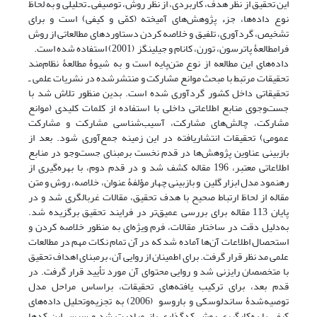
این تحقیق از نظر هدف، کاربردی، از نظر روش، توصیفی ـ تحلیلی و به لحاظ
نوع داده‌ها، جزء پژوهش‌های آمیخته (کمّی و کیفی) است و برای
تشخیص، گردآوری، تلفیق و خلاصه کردن دستاوردهای مطالعاتی از روش
فرامطالعۀ پاترسون، تورن، کانام و جیلینگز (2001) استفاده شده است.
داده‌های این مطالعه از نوع متن‌پایه است و به شیوۀ مطالعۀ نظام‌مند
تحقیقات مرتبط با مبحث موانع مشارکت و منتشرشده در نشریات علمی ـ
تحقیقاتی داخل کشور گردآوری شده است. بدین منظور تلاش شد با
جست‌وجوی منابع اطلاعاتی داخلی با استفاده از کلمات کلیدی (موانع
مشارکت، چالش‌های مشارکت، آسیب‌شناسی مشارکت و مشارکت
عمومی) تحقیقات انتشاریافته در این زمینه جمع‌آوری شود. بعد از
بازبینی عناوین پژوهش‌ها در قدم نخست برمبنای جست‌وجو در منابع
اطلاعاتی معتبر، 196 مقاله کشف شد و در قدم دوم، با بهره‌گیری از
رهنمود مدل ابزار گلین و بازبینی چهار مؤلفۀ عنوان، خلاصه، روش و متن
مقاله از لحاظ ارتباط صحیح با هدف تحقیق، مقالات غربالگری شد و در
پایان 113 مقاله برای بررسی عمیق‌تر در فرایند تحقیق برگزیده شد.
به‌دلیل دقت در ساختار مقالات، فرم ویژه‌ای به منظور خلاصه کردن و
استحصال اطلاعات آن‌ها آماده شد که در آن تمام نکات مهم در مطالعات
علمی مد نظر قرار گرفت. برای اطمینان از روایی آن، برمبنای اهداف تحقیق
با متخصصان رایزنی شد و روایی محتوای آن مورد تأیید قرار گرفت. در
قدم بعد، برای ترکیب یافته‌های تحقیقات، براساس مراحل مدل
توصیه‌شدۀ ساندلوسکی و باروسو (2006) به تجزیه‌وتحلیل داده‌های
کیفی با به‌کارگیری روش کدگذاری باز مبادرت شد و سپس این کدها