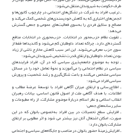
طرف حکومت به شهروندان منتقل می‌شود؛
ـ ترغیب افراد به شرکت در تشکل‌های اجتماعی در چارچوب کانون‌ها و
انجمن‌های اختیاری که به کاهش خودپسندی‌های شخصی کمک می‌کند و
مصالح و سلایق فردی را به‌سوی فعالیت‌های عمومی و جمعی گسترش
می‌دهد؛
ـ تقویت نظام حزب‌محور در انتخابات. حزب‌محوری در انتخابات منافع
گسترده‌ای دارد، چراکه تعداد داوطلبان کم می‌شود و کاندیداها فقط از
سوی حزب معرفی می‌شوند. این امر سبب کاهش مخارج ناشی از زیاد
بودن تعداد داوطلبان و ارتقای قدرت تشخیص شهروندان می‌شود؛
ـ توجه به موضوع جامعه‌پذیری سیاسی که در آن، افراد فرایندهای
سیاسی در نظام اجتماعی را می‌آموزند و نحوۀ تعامل خود را در مسائل
سیاسی مشخص می‌کنند و باعث شکل‌گیری و رشد شخصیت و پرورش
سیاسی افراد می‌شود؛
ـ اطلاع‌رسانی و ارتقای میزان آگاهی افراد با توسعۀ عرضة مطالب و
اطلاعات، با هدف آگاهی ملت از اصول قانون اساسی، بیانات رهبران
انقلاب اسلامی و نظر اسلام دربارۀ موضوع مشارکت، از راه مطبوعات و
سایر رسانه‌های جمعی؛
ـ افزایش سطح تحصیلات در بین افراد به‌خصوص بانوان که در این
صورت، امکان اشتغال آنان نیز بیشتر می شود و اثر مطلوبی بر ارتقای
مشارکت بانوان دارد؛
ـ افزایش زمینۀ حضور بانوان در مناصب و جایگاه‌های سیاسی و اجتماعی