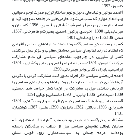
دلفروز، 1392
4تعدد قوانین و نهادهای دخیل و نوع ساختار توزیع قدرت (وجود قوانین
و نهادهای موازی که سبب می شود تعارض‌هایی در جامعه به وجود آید، و
اسباب نارضایتی مردم فراهم شود).قنائی و قیصرى، 1396؛ کاظمیان و
میرعابدینی، 1390؛ آخوندی، برکپور، اسدی، بصیرت و طاهرخانی، 1387،
صص. 136ـ156؛ دارا و صادقی، 1401
کمبود رضایتمندی سیاسی3کمبود اعتماد به نهادهای سیاسی (افرادی
که اعتقاد ندارند نظام‌های سیاسی به‌شکل مطلوب و مؤثر عمل می‌کنند،
کمتر از سایرین در چارچوب نمادهای سیاسی آن نظام مشارکت
می‌کنند).هومن، 1391؛ مسعودنیا، رهبرقاضی، روحانی و کشاورز، 1391؛
ابراهیمی، بابازاده گتابی و ابراهیمی‌بانی، 1390
4عدم اثربخشی سیاسی (اگر افراد تصور کنند مشارکت کردن یا نکردن
آن‌ها تأثیری در سیاست ندارد یا وجود نهادها و جریان های سیاسی را
اثربخش ندانند، میل به مشارکت در آن‌ها کمتر خواهد شد).حسنی،
1389؛ سیدامامی، 1386؛ پالیزبان، 1390؛ باستانی و لولایی 1391
6ضعف دانش و فرهنگ سیاسی در بین افراد.سهیلی‌نجف‌آبادی، 1391؛
شهریاری، 1393؛ دیانتی، 1382؛ پالیزبان، 1390؛ علمی، 1387؛ کواکبیان،
1401
مشکلات تاریخی3استبداد تاریخی و تجربه‌های آغاز انقلاب (به‌دلیل اینکه
سالیان طولانی نظام‌های سیاسی قبل از انقلاب به بیگانگان وابسته
بوده‌اند، مردم چندان به سیاست‌مداران روی خوش نشان