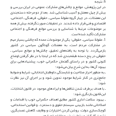
6. نتیجه
در این پژوهش، موانع و چالش‌های مشارکت عمومی در ایران بررسی و
بیش از چهل معضل و آسیب شناسایی شد. بعد از دو مرحله دسته‌بندی
این معضلات، در چهار گروهِ مقولۀ سیاسی ـ حقوقی، فرهنگی ـ اجتماعی،
اقتصادی و فنی قرار داده شدند. در تحقیقات صورت‌گرفته، بیش از همه
بر موضوعات مرتبط با شناسایی و بررسی موانع فرهنگی و اجتماعی
مشارکت تأکید شده است.
1. مقولۀ سیاسی ـ حقوقی: یکی از موضوعات عمده که چالشی بسیار مهم
در مشارکت مردم است، به معضلات گوناگون سیاسی در کشور
بازمی‌گردد. با توجه به یافته‌های تحقیق، چالش‌ها و موانع سیاسی ـ
حقوقی در پنج دسته طبقه‌بندی شد که در اینجا با در نظر گرفتن اوضاع
کنونی کشور و در راستای گفتمان حکمرانی خوب، پیشنهادهایی برای
بهبود آن‌ها، به این شرح بیان می‌شود:
ـ به منظور احراز صلاحیت و شایستگی داوطلبان انتخاباتی، شرایط و ضوابط
جامع‌تری در کنار شرایط موجود تدوین شود و بر اجرای آن نیز نظارت
شود؛
ـ با هدف برطرف شدن تناقض‌ها و ایرادهای موجود در قانون انتخابات،
این قانون بازنگری شود؛
ـ بهبود سلامت اداری کشور مطابق اهداف حکمرانی خوب با اقدامات و
اصلاحاتی مانند بازبینی سیستم حقوق و دستمزد، و قوانین استخدامی،
کوچک‌سازی دولت، روشن‌ کردن اختیارات و وظایف، کاهش تصدیگری،
تشویق کارکنان مسئولیت‌پذیر و مقابله با جرایم؛