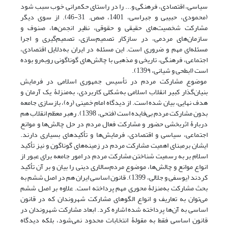
سیاسی، اقتصادی، فرهنگی و... را در راستای حکمرانی خوب سبب شود
(محمودی، حبیبی و جبراسی، 1401، صص. 31-46). از سوی دیگر
مشارکت شخصیت‌های حقیقی و حقوقی، نظیر انجمن‌ها، صنوف و
سازمان‌های مردمی، در سازِکار تصمیم‌سازی، تصمیم‌گیری و اجرا
مسئله‌ای مهم و ضروری است. این مسئله در ایران به‌دلایل اقتصادی،
اجتماعی، فرهنگی، تاریخی و مذهبی با چالش‌های گوناگونی روبه‌رو بوده
است (ابطحی و شیانی، 139۹).
موضوع مشارکت مردم در تأسیس جمهوری اسلامی در فرمایش
بنیان‌گذار کبیر انقلاب اسلامی به‌شکلی کاربردی، به‌منزلۀ یک آرمان و
هدف نهایی، بیان شده است. از دیدگاه امام خمینی (ره)، بازسازی جامعه
بدون مشارکت مردم بی‌فایده است (فتحی، 1398). رهبر معظم انقلاب هم
دربارۀ‌ اثربخشی حضور و مشارکت فعال مردم در حل چالش‌ها و موانع
اجتماعی، سیاسی و اقتصادی، فرمایش‌ها و تأکیدهای بسیاری دارند.
ایشان برمبنای اهمیت مشارکت مردم در زمینه‌های گوناگون و نیز تأکید
اسلام بر به رسمیت شناختن مشارکت مردم در امور جامعه برای عبور از
انواع موانع و چالش‌ها، موضوع مردم‌سالاری دینی را بیان و بر آن تأکید
کردند (یوسفی و جلالی، 1399). قانون اساسی ایران هم در اصل ششم به
بحث مشارکت به‌منزلۀ محوری مهم پرداخته است. علاوه بر اصل ششم
می‌توان به تعاریف و انواع الگوهای مشارکت شهروندان که در قانون
اساسی به آن‌ها پرداخته شده اشاره کرد. ابعاد مشارکت شهروندان در
قانون اساسی فقط به مقولۀ انتخابات محدود نمی‌شود، بلکه دیدگاه