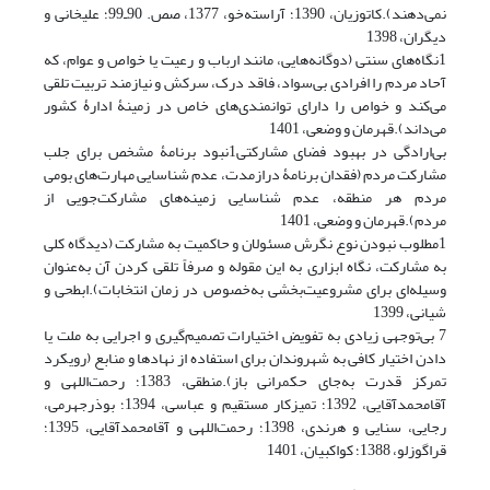
نمی‌دهند).کاتوزیان، 1390؛ آراسته‌خو، 1377، صص. 90ـ99؛ علیخانی و
دیگران، 1398
1نگاه‌های سنتی (دوگانه‌هایی، مانند ارباب و رعیت یا خواص و عوام، که
آحاد مردم را افرادی بی‌سواد، فاقد درک، سرکش و نیازمند تربیت تلقی
می‌کند و خواص را دارای توانمندی‌های خاص در زمینۀ ادارۀ کشور
می‌داند).قهرمان و وضعی، 1401
بی‌ارادگی در بهبود فضای مشارکتی1نبود برنامۀ مشخص برای جلب
مشارکت مردم (فقدان برنامۀ درازمدت، عدم شناسایی مهارت‌های بومی
مردم هر منطقه، عدم شناسایی زمینه‌های مشارکت‌جویی از
مردم).قهرمان و وضعی، 1401
1مطلوب نبودن نوع نگرش مسئولان و حاکمیت به مشارکت (دیدگاه کلی
به مشارکت، نگاه ابزاری به این مقوله و صرفاً تلقی کردن آن به‌عنوان
وسیله‌ای برای مشروعیت‌بخشی به‌خصوص در زمان انتخابات).ابطحی و
شیانی، 1399
7 بی‌توجهی زیادی به تفویض اختیارات تصمیم‌گیری و اجرایی به ملت یا
دادن اختیار کافی به شهروندان برای استفاده از نهادها و منابع (رویکرد
تمرکز قدرت به‌جای حکمرانی باز).منطقی، 1383؛ رحمت‌اللهی و
آقامحمدآقایی، 1392؛ تمیزکار مستقیم و عباسی، 1394؛ بوذرجهرمی،
رجایی، سنایی و هرندی، 1398؛ رحمت‌اللهی و آقامحمدآقایی، 1395؛
قراگوزلو، 1388؛ کواکبیان، 1401