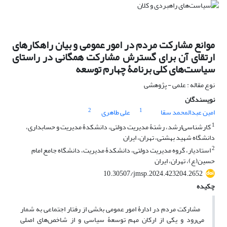
موانع مشارکت مردم در امور عمومی و بیان راهکارهای
ارتقای آن برای گسترش مشارکت همگانی در راستای
سیاست‌های کلی برنامۀ چهارم توسعه
نوع مقاله : علمی - پژوهشی
نویسندگان
2
1
امین عبدالمحمد سقا
علی طاهری
1
کارشناسی‌ارشد، رشتۀ مدیریت دولتی، دانشکدۀ مدیریت و حسابداری،
دانشگاه شهید بهشتی، تهران، ایران
2
استادیار، گروه مدیریت دولتی، دانشکدۀ مدیریت، دانشگاه جامع امام
حسین‌(ع)، تهران، ایران
10.30507/jmsp.2024.423204.2652
چکیده
مشارکت مردم در ادارۀ امور عمومی بخشی از رفتار اجتماعی به شمار
می‌رود و یکی از ارکان مهم توسعۀ سیاسی و از شاخص‌های اصلی