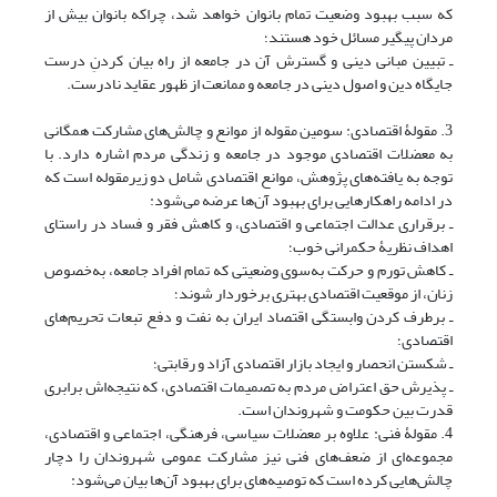
که سبب بهبود وضعیت تمام بانوان خواهد شد، چراکه بانوان بیش از
مردان پیگیر مسائل خود هستند؛
ـ تبیین مبانی دینی و گسترش آن در جامعه از راه بیان کردنِ درست
جایگاه دین و اصول دینی در جامعه و ممانعت از ظهور عقاید نادرست.
3. مقولۀ اقتصادی: سومین مقوله از موانع و چالش‌های مشارکت همگانی
به معضلات اقتصادی موجود در جامعه و زندگی مردم اشاره دارد. با
توجه به یافته‌های پژوهش، موانع اقتصادی شامل دو زیرمقوله است که
در ادامه راهکارهایی برای بهبود آن‌ها عرضه می‌شود:
ـ برقراری عدالت اجتماعی و اقتصادی، و کاهش فقر و فساد در راستای
اهداف نظریۀ حکمرانی خوب؛
ـ کاهش تورم و حرکت به‌سوی وضعیتی که تمام افراد جامعه، به‌خصوص
زنان، از موقعیت اقتصادی بهتری برخوردار شوند؛
ـ برطرف کردن وابستگی اقتصاد ایران به نفت و دفع تبعات تحریم‌های
اقتصادی؛
ـ شکستن انحصار و ایجاد بازار اقتصادی آزاد و رقابتی؛
ـ پذیرش حق اعتراض مردم به تصمیمات اقتصادی، که نتیجه‌اش برابری
قدرت بین حکومت و شهروندان است.
4. مقولۀ فنی: علاوه بر معضلات سیاسی، فرهنگی، اجتماعی و اقتصادی،
مجموعه‌ای از ضعف‌های فنی نیز مشارکت عمومی شهروندان را دچار
چالش‌هایی کرده است که توصیه‌های برای بهبود آن‌ها بیان می‌شود: