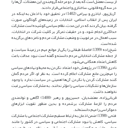
از بیست معضل است که بعد از دو مرحله گروه‌بندی این معضلات، آن‌ها را
در سه گروه قانونی، ساختاری و اجتماعی قرار دادند.
آریان‌پور، اباذری و بهرامی (1402) در تحقیق خود با اذعان به اینکه در
ایران پس از انقلاب اسلامی، انتخابات در زمینه‌هاى گوناگونی صورت
گرفته، بیان کردند که در این مدت، نظام سیاسی کوشیده است مشارکت
حداکثرى انجام شود، و در حقیقت تمرکز بر کمّیت شرکت در انتخابات،
سبب اهمال در مرغوبیت و وضعیت مشارکت مردم و نامزدهای برگزیده
شده است.
شیخ‌زاده (1399) فاصلۀ طبقاتی را یکی از موانع مهم در زمینۀ سیاست و
از جمله مشارکت انتخاباتی مردم دانسته و گفته است نبود عدالت باعث
کاهش اعتماد همگانی می‌شود.
نادری (1396) در پژوهش خود اعتماد نکردن به محیط و نهادهای سیاسی
را مهم‌ترین مانع مشارکت اعلام کرده است. به نظر او، اگر مردم گمان
کنند مشارکت کردن یا نکردن آن‌ها اهمیتی در سیاست ندارد یا وجود
سازمان‌ها و تشکیلات سیاسی را مؤثر ندانند، به مشارکت سیاسی رغبت
نخواهند داشت.
قربانی‌زاده، معتضدیان، حسین‌پور و رهبر (1400) آگاهی و توانمندی
مردم را لازمۀ مشارکت برشمرده و بدین منظور تقویت ابزارهای
دموکراسی را مهم دانسته‌اند.
فتحی (1398) ضمن اذعان به ارتباط مسقیمِ مشارکت اجتماعی با مشارکت
سیاسی، کاهش یا نبود مشارکت اجتماعی و سیاسی در کشور را مانند
جدایی ملت و حکومت سیاسی، و بی‌ثباتی و بی‌نظمی در طرح‌ریزی