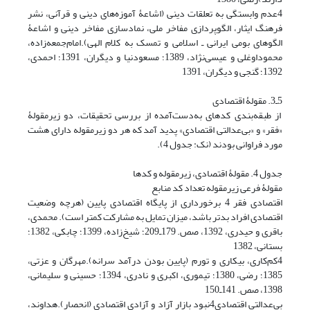
4عدم وابستگی به تعلقات دینی (اشاعۀ آموزه‌های دینی و قرآنی، نشر
فرهنگ ایثار، الگوپردازی مفاخر ملی، نمادسازی مفاخر دینی و اشاعۀ
الگوهای بومی ایرانی ـ اسلامی و تمسک به کلام الهی).امام‌جمعه‌زاده،
محموداوغلی و عیسی‌نژاد، 1389؛ مسعودنیا و دیگران، 1391؛ احمدی،
1392؛ گنجی و دیگران، 1391
5ـ3. مقولۀ اقتصادی
از طبقه‌بندی کدهای به‌دست‌آمده از بررسی تحقیقات، دو زیرمقولۀ
«فقر» و «بی‌عدالتی اقتصادی» پدید آمد که هر دو زیرمقوله دارای هشت
مورد فراوانی بودند (نک: جدول 4).
جدول 4. مقولۀ اقتصادی، زیرمقوله و کدها
مقولۀ فرعی زیرمقوله تعداد کد منابع
اقتصادی فقر 4 برخورداری از پایگاه اقتصادی پایین (هرچه وضعیت
اقتصادی افراد بدتر باشد، میزان تمایل به مشارکت کمتر است). محمدی،
باقری و حیدری، 1392، صص. 179ـ209؛ شیخ‌زاده، 1399؛ چابکی، 1382؛
بستانی، 1382
4کم‌کاری، بیکاری و تورم (پایین بودن درآمد سرانه).مهرگان و عزتی،
1385؛ رضی، 1380؛ تیموری، اکبری و نادری، 1394؛ حسینی و سلیمانی،
1398، صص. 141ـ150
بی‌عدالتی اقتصادی4نبود بازار آزاد و آزادی اقتصادی (انحصار).هداوند،