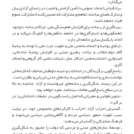
می‌گذارد؛
ـ برانگیختن اعتماد عمومی با تأمین آرامش و امنیت در راستای آزادی بیان
و تدارک فضای مباحثه، تفاهم و مشارکت که تضمین‌کنندۀ مشارکت عموم
افراد جامعه باشد؛
ـ بهره‌گیری از رسانه برای افزایش هم‌بستگی ملی، چراکه رسانه، با وجود
ناهمگونی‌ها و ناسازگاری‌ها در جامعه، تناقض‌ها را کم‌رنگ می‌کند و در
اتحاد یا یکسان‌سازی جامعه اثر دارد؛
ـ ارتقای روحیه و اعتماد‌به‌نفس ملی و تقویت عزت ملی با توجه به بیانیۀ
گام دوم انقلاب و بیانات رهبری مبتنی بر افزایش روحیۀ شادمانی،
امیدواری، اعتمادبه‌نفس، ابتکار عمل، شهامت علمی، کار گروهی و انصافِ
کاری؛
ـ پاسخ‌گویی برگزیدگان در انتخابات و تنبیه داوطلبان متخلف که لازمه‌اش
توانمندسازی و استحکام‌بخشی به نهادهاى مدنی ارزیابی و نظارتی است.
در این زمینه، شکل‌گیری رسانه‌هاى غیروابسته و آزاد، چنانچه به بالا
بردن سطح پاسخ‌گویی مقامات بینجامد، مفید خواهد بود؛
ـ تدوین قوانین و مقرراتی که اصل راست‌گویی در تبلیغات انتخاباتی را در
بر گیرد؛
ـ گسترش احزاب آزاد؛ احزاب با کارکردهای مخصوص خود، در نهایت
سبب تقویت شعور سیاسی مردم و آگاهی‌بخشی سیاسی می‌شوند و
فرهنگ مشارکتی را گسترش می‌دهند؛
ـ توسعۀ سازمان‌های مدنی و مردمی که دولت را مجبور به شکل‌گیری
مردم‌سالاری حقیقی می‌کنند. در این صورت، حس مؤثر و مفید بودن از