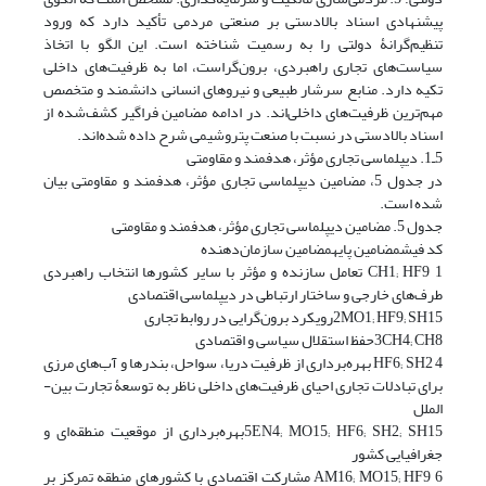
پیشنهادی اسناد بالادستی بر صنعتی مردمی تأکید دارد که ورود
تنظیم‌گرانۀ دولتی را به رسمیت شناخته است. این الگو با اتخاذ
سیاست‌های تجاری راهبردی، برون‌گراست، اما به ظرفیت‌های داخلی
تکیه دارد. منابع سرشار طبیعی و نیروهای انسانی دانشمند و متخصص
مهم‌ترین ظرفیت‌های داخلی‌اند. در ادامه مضامین فراگیر کشف‌شده از
اسناد بالادستی در نسبت با صنعت پتروشیمی شرح داده شده‌اند.
5ـ1. دیپلماسی تجاری مؤثر، هدفمند و مقاومتی
در جدول 5، مضامین دیپلماسی تجاری مؤثر، هدفمند و مقاومتی بیان
شده است.
جدول 5. مضامین دیپلماسی تجاری مؤثر، هدفمند و مقاومتی
کد فیشمضامین پایهمضامین سازمان‌دهنده
1 CH1; HF9 تعامل سازنده و مؤثر با سایر کشورها انتخاب راهبردی
طرف‌های خارجی و ساختار ارتباطی در دیپلماسی اقتصادی
2MO1; HF9; SH15رویکرد برون‌گرایی در روابط تجاری
3CH4; CH8حفظ استقلال سیاسی و اقتصادی
4 HF6; SH2 بهره‌برداری از ظرفیت دریا، سواحل، بندرها و آب‌های مرزی
برای تبادلات تجاری احیای ظرفیت‌های داخلی ناظر به توسعۀ تجارت بین-
الملل
5EN4; MO15; HF6; SH2; SH15بهره‌برداری از موقعیت منطقه‌ای و
جغرافیایی کشور
6 AM16; MO15; HF9 مشارکت اقتصادی با کشورهای منطقه تمرکز بر