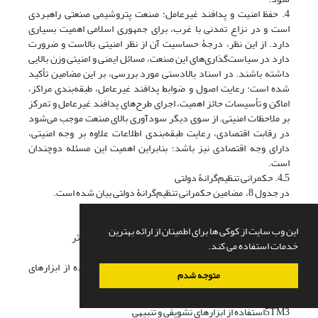
4. حفظ امنیت و پدافند غیرعامل: صنعت پتروشیمی صنعتی راهبردی
است و در نزاع تمدنی با غرب، برای جمهوری اسلامی اهمیت بسیاری
دارد. از این نظر، درجۀ حساسیت آن از نظر امنیتی بالاست و ضرورت
دارد در سیاست‌گذاری‌های این صنعت، مسائل ایمنی و امنیتی وزن بالایی
داشته باشند. در اسناد بالادستی مورد بررسی، بر این مضامین تأکید
شده است: رعایت اصول و ضوابط پدافند غیرعامل، طبقه‌بندی مراکز،
اماکن و تأسیسات حائز اهمیت، اجرای طرح‌های پدافند غیرعامل و تمرکز
بر ملاحظات امنیتی. از سوی دیگر سودآوری بالای صنعت موجب می‌شود
در رقابت اقتصادی، رعایت طبقه‌بندی اطلاعات علاوه بر وجه امنیتی،
دارای وجه اقتصادی نیز باشد؛ بنابراین اهمیت این مسئله دوچندان
است.
5ـ4. حکمرانی تنظیم‌گرانۀ دولتی
در جدول 8، مضامین حکمرانی تنظیم‌گرانۀ دولتی بیان شده است.
جدول 8. مضامین حکمرانی تنظیم‌گرانۀ دولتی
کدمضامین پایهمضامین سازمان‌دهنده
این وب سایت از کوکی ها برای اطمینان از ارائه بهترین
1 MO22 روان‌سازی نظام قیمت‌گذاری نظام قیمت‌گذاری مؤثر
خدمات استفاده می کند.
2HF2ایجاد ثبات در سطح عمومی قیمت‌ها
3 MO22 روزآمدسازی شیوه‌های نظارت بر بازار استفاده از ابزارهای
متوجه شدم
حکمرانی
4CH11; CH14; CH17نظارت و تنظیم‌گری دولتی
5TM3استفاده از ابزارهای تشویقی و تنبیهی