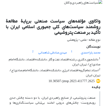
واکاوی مؤلفه‌های سیاست‌ صنعتی برپایۀ مطالعۀ
روشمند سیاست‌های کلی جمهوری اسلامی ایران با
تأکید بر صنعت پتروشیمی
نوع مقاله : علمی - پژوهشی
نویسندگان
2
1
محمد یاراحمدی
مهدی صادقی شاهدانی
1
دانشجوی دکتری، رشته اقتصاد نفت و گاز، دانشکده اقتصاد، دانشگاه امام
صادق(ع)، تهران، ایران
2
استاد تمام گروه اقتصاد انرژی، دانشکده اقتصاد، دانشگاه امام صادق(ع)،
تهران، ایران
10.30507/jmsp.2023.411777.2625
چکیده
صنعت پتروشیمی، از صنایع راهبردی ایران، با دو دسته چالش جدی
روبه‌روست: چالش‌های درونی (مانند بی‌ثباتی سیاست‌گذاری‌ها و