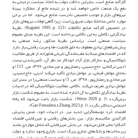
کارآمد منابع است. بنابراین دخالت دولت به اتخاذ سیاست ترجیحی به
نفع یک صنعت خاص خواهد شد و در نتیجه مانع از عملکرد بهینۀ
نیروهای بازار و موجب تخصیص نادرست منابع می‌شود. اما در برخی
موارد خاص مداخلۀ دولت ضروری است؛ زیرا گاهی اوقات نیروهای بازار
در تخصیص کارآمد منابع ناکام‌اند ‏(Kagami, 1995, p. 121). نظریۀ
نهادگرایی تکاملی به این ناکامی پرداخته است. این نظریه مبنای مفهوم
سیاست صنعتی است. براساس نظریۀ مذکور، رشد صنعتی به
پیش‌شرط‌های نهادی معطوف به خلق قابلیت-ها و مزیت رقابتی نیاز دارد
که در اقتصادهای مبتلا به عقب‌ماندگی تاریخی فناورانه، از طریق عقلانیت
نئوکلاسیکی و سازِکار بازار آزاد خودکارِ مد نظر آن، تأمین‌شدنی نیست
‏(دینی ترکمانی، حاج‌حسینی، رمضان‌پور و میرعمادی، ۱۳۹۹، ص. 113) و
به‌جای عوامل قیمتی، بر عوامل نهادی تأکید می‌کند ‏(دینی، حاج‌حسینی،
میرعمادی و رمضان‌پور، ۱۳۹۸، ص. 3) و سیاست صنعتی را در بستر این
عوامل نهادی تعریف می‌کند. ناکامی عقلانیت نئوکلاسیکی که در ادبیات
نظریۀ نهادگرای تکاملی به آن اشاره شده است، به مفهوم شکست بازار
برمی‌گردد ‏(Weiss, 2020, p. 1). شکست بازار باعث می‌شود که رفاه
اجتماعی حداکثر نگردد ‏(Gao, Fenoaltea, & Zhang, 2023, p. 1).
اقتصاد خُرد توسعه‌گرایی جدید نیز، در ادبیات خود، ضمن پذیرش
کارآمدی مکانیسم بازار، بین بخش‌های رقابتی و غیررقابتی اقتصاد
آشکارا تمایز قایل می‌شود. در بخش غیررقابتی که شامل مواردی مانند
زیرساخت‌ها و بانک‌های تجاری بزرگ است، بازاری وجود ندارد و دولت
باید با استفاده از برنامه‌ریزی و مقررات قوی ورود کند. در بخش رقابتی،