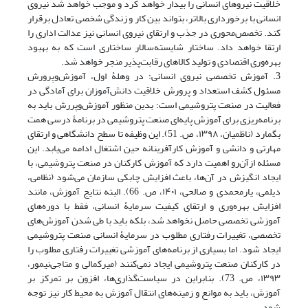
خلاقیت نیروهای انسانی را بیدار خواهد کرد و موجب خواهد شد نیروی
انسانی با برخورداری بالاتر، بتواند بین کار و زندگی شخصی تعادل برقرار
کند. تخصص‌محوری در جذب و ارتقای نیروی انسانی نیز عدالت اداری را
ارتقا خواهد داد. ساختار شایسته‌سالار ساختاری است که به بهبود
بهره‌وری اقتصادی و تولید کالاهای رقابت‌پذیر منجر خواهد شد.
3. آموزش تخصصی نیروی انسانی: در وهلۀ اول، آموزش‌وپرورش
مسئول کشف استعداد و پرورش خلاقیت دانش‌آموزان برای آمادگی در
فعالیت در صنعت پتروشیمی است؛ بدین منظور آموزش‌وپررش باید به
برنامه‌ریزی برای آموزش پایه‌ای صنعت پتروشیمی در برنامۀ درسی همت
بگمارد ‏(ناظمیان، ۱۳۹۸، ص. 51). این وظیفه تا سطح دانشگاهی و ارتقای
مهارتی و دانشی و آموزش کارآفرینانه حین اشتغال ادامه می‌یابد. این
مسئله از‌آن‌رو اهمیت دارد که آموزش کارکنان در صنعت پتروشیمی، با
ایجاد انگیزش در آن‌ها، باعث افزایش چابکی سازمان می‌شود ‏(نظامی،
دیلمی، یارمحمدی و صالحی، ۱۴۰۱، ص. 66). البته نتایج آموزش، مانند
افزایش بهره‌وری و ارتقای کیفیت سرمایۀ انسانی، فقط با دوره‌های
آموزشی تخصصی حاصل نخواهد شد، بلکه باید با طی شدن آموزش‌های
تخصصی، تغییرات رفتاری مطلوب در سرمایۀ انسانی صنعت پتروشیمی
ایجاد شود. اما بسیاری از برنامه‌های آموزشی تغییرات رفتاری مطلوب را
در کارکنان صنعت پتروشیمی ایجاد نمی‌کنند ‏(میرکمالی و متاجی‌نیمور،
۱۳۹۳، ص. 73). بنابراین در سیاست‌گذاری‌ها، افزون بر تمرکز بر
آموزش، باید به موانع و زمینه‌های انتقال آموزش به محیط کار نیز توجه
شود.