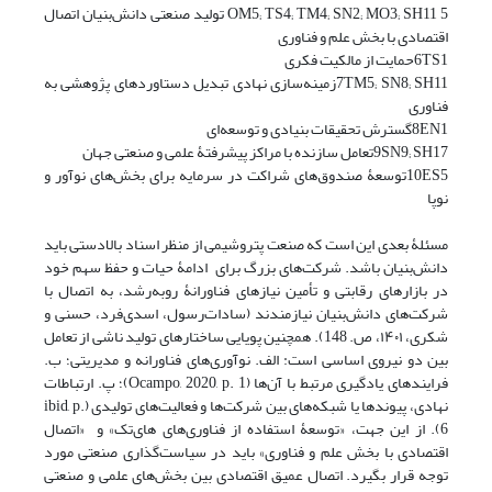
5 OM5; TS4; TM4; SN2; MO3; SH11 تولید صنعتی دانش‌بنیان اتصال
اقتصادی با بخش‌ علم و فناوری
6TS1حمایت از مالکیت فکری
7TM5; SN8; SH11زمینه‌سازی نهادی تبدیل دستاوردهای پژوهشی به
فناوری
8EN1گسترش تحقیقات بنیادی و توسعه‌ای
9SN9; SH17تعامل سازنده با مراکز پیشرفتۀ علمی و صنعتی جهان
10ES5توسعۀ صندوق‌های شراکت در سرمایه برای بخش‌های نوآور و
نوپا
مسئلۀ بعدی این است که صنعت پتروشیمی از منظر اسناد بالادستی باید
دانش‌بنیان باشد. شرکت‌های بزرگ برای ادامۀ حیات و حفظ سهم خود
در بازارهای رقابتی و تأمین نیازهای فناورانۀ رو‌به‌رشد، به اتصال با
شرکت‌های دانش‌بنیان نیازمندند ‏(سادات‌رسول، اسدی‌فرد، حسنی و
شکری، ۱۴۰۱، ص. 148). همچنین پویایی ساختارهای تولید ناشی از تعامل
بین دو نیروی اساسی است: الف. نوآوری‌های فناورانه و مدیریتی؛ ب.
فرایندهای یادگیری مرتبط با آن‌ها (Ocampo, 2020, p. 1)؛ پ. ارتباطات
نهادی، پیوندها یا شبکه‌های بین شرکت‌ها و فعالیت‌های تولیدی (ibid, p.
6). از این جهت، «توسعۀ استفاده از فناوری‌های های‌تک» و «اتصال
اقتصادی با بخش علم و فناوری» باید در سیاست‌گذاری صنعتی مورد
توجه قرار بگیرد. اتصال عمیق اقتصادی بین بخش‌های علمی و صنعتی