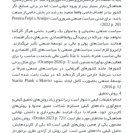
هماهنگی بازار بسیار بهتر از ورود دولتی است؛ اما در برخی صنایع، اگر
کشور بنا بر اهداف خاصی واقعاً متعهد به رشد در بخش خاصی از صنعت
باشد، برای مدتی سیاست صنعتی ضروری است ‏(Pereira, Feijó, & Araújo,
2022, p. 201).
سیاست صنعتی به‌تنهایی و به‌عنوان یک راهبرد بخشی هرگز کارگشا
نخواهد بود؛ چراکه در پیچیدگی روابط اقتصادی، بخش‌های دیگر اقتصاد،
همانند سیاست‌های پولی و مالی، بر توسعۀ صنعتی تأثیر می‌گذارند.
ازاین‌رو لازم است سیاست‌های صنعتی با سیاست‌های کلان اقتصادی و
مالی مناسب همراه باشند تا مثلاً تأمین مالی بلندمدت مناسب را برای
فعالیت‌های نوآورانه تضمین کنند ‏(Ocampo, 2020, p. 1). برای مثال برخی
کشورها، مانند کشورهای آفریقایی، در سیاست‌های صنعتی صرفاً بر
جذب سرمایۀ خارجی تمرکز کرده‌اند که در نهایت باعث شده است
توسعۀ صنعتی به‌صورت کامل ایجاد نشود ‏(Staritz, Plank, & Morris,
2016, p. 12).
4. روش تحقیق
انجام تحقیقات کیفی دشوار است؛ زیرا تنوع زیاد روش‌های تحقیق کیفی و
جمع‌آوری داده‌های کیفی مستلزم شناخت عمیق محتوا و روش‌های
کاربردی خود، همراه با درک فرایند نظریه‌پردازی و داشتن توانایی
هماهنگی با مخاطبان مورد نظر است ‏(Drisko, 2023, p. 721). روش تحلیل
مضمون یکی از همین روش‌های کیفی است که یکی از کاربردهایش،
تحلیل کیفی داده‌های متنی است. این روش از آزادی نظری برخوردار