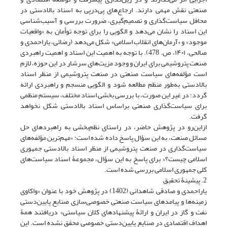
صنعتی نقش مهمی دارند. ارجاع‌های پی‌درپی به اسناد بالادستی در
محافل سیاست‌گذاری و تصمیم‌گیری، ضرورت بررسی و آسیب‌شناسی
این اسناد را نشان می‌دهد و الگویی را برای توجه توأمان به «واقعیات
موجود» و «آرمان‌های انقلاب اسلامی» شکل می‌دهد ‏(رضائی، یاراحمدی و
صالحی، ۱۴۰۱، ص. 478). با توجه به اهمیت این اسناد و اهمیت راهبردی
صنعت پتروشیمی برای ایران و وجود مزیت‌های سرشار در این حوزه، لازم
است مؤلفه‌های سیاست‌ صنعتی در صنعت پتروشیمی از منظر اسناد
بالادستی به‌طور منظم مطالعه شود و الگویی منسجم و راهبردی ارائه
گردد؛ در غیر این صورت، با بررسی بخشی اسناد مختلف، سیستم منظمی
برای سیاست‌گذاری صنعتی براساس اسناد بالادستی شکل نخواهد
گرفت.
ازاین‌رو در پژوهش حاضر، در راستای نظم‌بخشی به راهبردهای حل
مسائل صنعت، به این سؤال پاسخ داده شده است: «مهم‌ترین مؤلفه‌های
سیاست‌گذاری در صنعت پتروشیمی از منظر اسناد بالادستی جمهوری
اسلامی چیست؟» برای پاسخ به این سؤال، مجموعۀ اسناد سیاست‌های
کلی جمهوری اسلامی بررسی شده است.
2. پیشینۀ تحقیق
یاراحمدی و صادقی شاهدانی (1402) در پژوهش خود با عنوان «واکاوی
زمینه‌ها و پیامدهای سیاست صنعتی خصوصی‌سازی صنایع پایین‌دستی
نفت و گاز در ایران و ارائۀ پیشنهاد‌های کلان سیاستی» دریافتند همۀ
اهداف اقتصادی در صنایع پایین‌دستی خصوصی محقق نشده‌ است. این