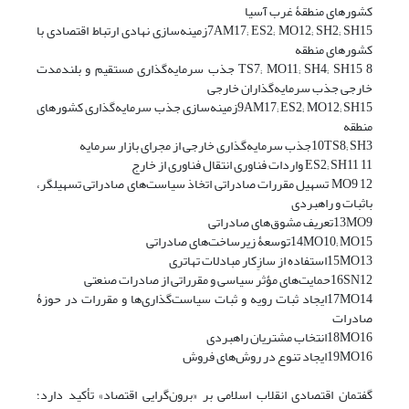
کشورهای منطقۀ غرب آسیا
7AM17; ES2; MO12; SH2; SH15زمینه‌سازی نهادی ارتباط اقتصادی با
کشورهای منطقه
8 TS7; MO11; SH4; SH15 جذب سرمایه‌گذاری مستقیم و بلندمدت
خارجی جذب سرمایه‌گذاران خارجی
9AM17; ES2; MO12; SH15زمینه‌سازی جذب سرمایه‌گذاری کشورهای
منطقه
10TS8; SH3جذب سرمایه‌گذاری خارجی از مجرای بازار سرمایه
11 ES2; SH11 واردات فناوری انتقال فناوری از خارج
12 MO9 تسهیل مقررات صادراتی اتخاذ سیاست‌های صادراتی تسهیلگر،
باثبات و راهبردی
13MO9تعریف مشوق‌های صادراتی
14MO10; MO15توسعۀ زیرساخت‌های صادراتی
15MO13استفاده از سازِکار مبادلات تهاتری
16SN12حمایت‌های مؤثر سیاسی و مقرراتی از صادرات صنعتی
17MO14ایجاد ثبات رویه و ثبات سیاست‌گذاری‌ها و مقررات در حوزۀ
صادرات
18MO16انتخاب مشتریان راهبردی
19MO16ایجاد تنوع در روش‌های فروش
گفتمان اقتصادی انقلاب اسلامی بر «برون‌گرایی اقتصاد» تأکید دارد؛