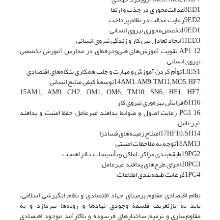
8ED1عدالت‌محوری در جذب و ارتقا
9ED2رعایت عدالت در نظام پرداخت
10ED1تخصص‌محوری نیروی انسانی
11ED3ایجاد تعادل بین کار و زندگی نیروی انسانی
12 AP1 تقویت آموزش‌های فنی‌و‌حرفه‌ای در مدارس آموزش تخصصی
نیروی انسانی
13ES1توأم کردن آموزش و مهارت و جلب همکاری بنگاه‌های اقتصادی
14AM1; AM9; TM11; MO5; HF7توسعۀ کیفی منابع انسانی
15AM1; AM9; CH2; OM1; OM6; TM10; SN6; HF1; HF7;
SH16افزایش بهره‌وری نیروی کار
16 PG1 رعایت اصول و ضوابط پدافند غیرعامل حفظ امنیت و پدافند
غیرعامل
17HF10; SH14اصلاح زمینه‌های فسادزا
18AM13توجه به ملاحظات امنیتی
19PG2طبقه‌بندی مراکز، اماکن و تأسیسات حائز اهمیت
20PG3اجرای طرح‌های پدافند غیرعامل
21PG4رعایت طبقه‌بندی اطلاعات
نظام اقتصادی مقاوم برمبنای جهاد اقتصادی و نظام انگیزشی اسلامی،
باید به بازتعریف فلسفۀ وجودی نهادها و رویه‌ها بپردازد و به
مقاوم‌سازی و ترمیم ساختارهای فرسوده و ناکارآمد موجود اقتصادی