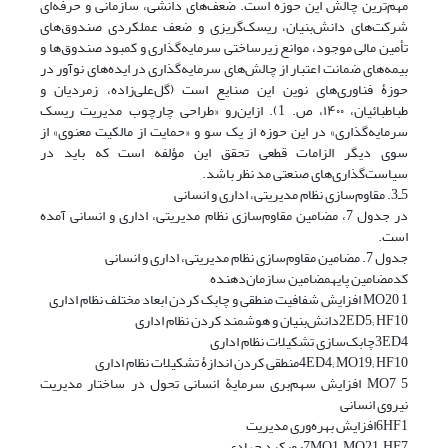
مهم‌ترین چالش این حوزه است. ضعف‌های دانشی، سازمانی و حرفه‌ای
شرکت‌های دانش‌بنیان، ریسک‌گریزی و ضعف عملکردی صندوق‌های
تأمین مالی موجود، موانع زیرساختی سرمایه‌گذاری و کمبود صندوق‌ها و
بیمه‌های ضمانت اعتبار از چالش‌های سرمایه‌گذاری در ایده‌های نوآور در
حوزۀ فناوری‌های نوین این صنایع است ‏(گل‌علی‌زاده، زمردیان و
طباطبائیان، ۱۴۰۰، ص. 1). ازاین‌رو «طراحی چارچوب مدیریت ریسک
سرمایه‌گذاری» در این حوزه از یک‌ سو و «حمایت از مالکیت معنوی» از
سوی دیگر الزامات قطعی تحقق این مؤلفه است که باید در
سیاست‌گذاری‌های صنعتی مد نظر باشد.
5ـ3. مقاوم‌سازی نظام مدیریتی، اداری و انسانی
در جدول 7، مضامین مقاوم‌سازی نظام مدیریتی، اداری و انسانی آمده
است.
جدول 7. مضامین مقاوم‌سازی نظام مدیریتی، اداری و انسانی
کدمضامین پایهمضامین سازمان‌دهنده
1 MO20 افزایش شفافیت منطقی و چابک کردن ابعاد مختلف نظام اداری
2ED5; HF10دانش‌بنیان و هوشمند کردن نظام اداری
3ED4چابک‌سازی تشکیلات نظام اداری
4ED4; MO19; HF10منطقی کردن اندازۀ تشکیلات نظام اداری
5 MO7 افزایش سهم‌بری سرمایۀ انسانی تحول در ساختار مدیریت
نیروی انسانی
6HF1افزایش بهره‌وری مدیریت
7MO1; MO21; HF7رویکرد جهادی