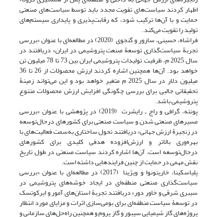
اظهار کردند سیاست‌های تقویت مجدد باید توسط سیاست‌های صنعتی
حمایت‌ و با آن‌ها ترکیب شود، که رقابت‌پذیری و پایداری سیستم‌های
تولید را تقویت می‌کند.
فراشاه، حسینی، سازور و گنجوی (2020) در مطالعه‌ای با عنوان «بررسی
تجربۀ سیاست‌گذاری توسعۀ صنعت پتروشیمی در ایران» دریافتند در
سال 2025 م، ظرفیت تولیدات پتروشیمی ایران بین 73 تا 78 میلیون تن
خواهد بود. آن‌ها همچنین اشاره کردند ارزش محصولات از 26 تا 36
میلیون دلار در سال 2025 م متغیر خواهد بود و این می‌تواند زمینۀ
تحقیقاتی جالبی برای بررسی چگونگی افزایش ارزش محصولات متنوع
پتروشیمی باشد.
پونته، گرافی و راج ـ رایشرت (2019) در پژوهشی با عنوان «بررسی
مسیرهای صنعتی شدن و سیاست صنعتی برای کشورهای درحال‌توسعه
در زنجیرۀ ارزش جهانی» دریافتند تحول ساختاری به‌سمت فعالیت‌های با
بهره‌وری بالاتر و ارزش‌افزوده هدفی کلیدی برای کشورهای
درحال‌توسعه است. آن‌ها اشاره کردند سیاست صنعتی در طول تاریخ
نقش مهمی در حمایت از چنین فرایندهایی داشته است.
پلیاسکینا، خاریتونوا و ویژینا (2017) در مطالعه‌ای با عنوان «بررسی
سیاست‌گذاری صنعتی منطقه‌ای در ایجاد خوشه‌های پتروشیمی در
سیبری شرقی و خاور دور» دریافتند تجربۀ استان‌های آمور و ایرکوتسک
در توسعۀ سیاست منطقه‌ای برای بومی‌سازی اثرات و مزایای مورد انتظار
پروژه‌های گاز شیمیایی سیبور و گاز پروم و همچنین راه‌حل‌های سازمانی و