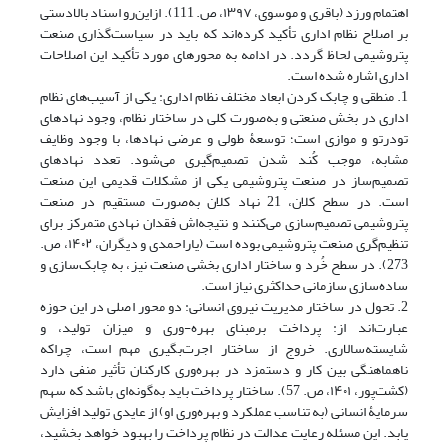
اهتمام ورزد ‏(باقری و موسوی، ۱۳۹۷، ص. 111). ازاین‌رو اسناد بالادستی
بر اصلاح نظام اداری تأکید کرده‌اند که باید در سیاست‌گذاری صنعت
پتروشیمی لحاظ گردد. در ادامه به محورهای مورد تأکید این اصلاحات
اداری اشاره شده است.
1. منطقی و چابک کردن ابعاد مختلف نظام اداری: یکی از آسیب‌های نظام
اداری در بخش صنعتی و به‌صورت کلی در ساختار نظام، وجود نهادهای
تودرتو و موازی است؛ توسعۀ طولی و عرضی نهادها، با وجود وظایف
مشابه، موجب کُند شدن تصمیم‌گیری می‌شود. تعدد نهادهای
تصمیم‌ساز در صنعت پتروشیمی یکی از مشکلات قدیمی این صنعت
است. در سطح کلان، 21 نهاد کلان به‌صورت مستقیم در صنعت
پتروشیمی تصمیم‌سازی می‌کنند و نتیجه‌اش فقدان نهادی متمرکز برای
تنظیم‌گری صنعت پتروشیمی بوده است ‏(یاراحمدی و دیگران، ۱۴۰۲، ص.
273). در سطح خُرد و ساختار اداری بخشی صنعت نیز، به چابک‌سازی و
ساده‌سازی سازمانی حداکثری نیاز است.
2. تحول در ساختار مدیریت نیروی انسانی: دو محور اصلی در این حوزه
عبارت‌اند از: پرداخت برمبنای بهره-وری و میزان تولید، و
شایسته‌سالاری. خروج از ساختار اجرت‌بگیری مهم است، چراکه
ناهماهنگی بین کار و دستمزد در بهره‌وری کارکنان تأثیر منفی دارد
‏(کشت‌پور، ۱۴۰۱، ص. 57). ساختار پرداخت باید به‌گونه‌ای باشد که سهم
سرمایۀ انسانی (به تناسب عملکرد و بهره‌وری او) از عایدی تولید افزایش
یابد. این مسئله رعایت عدالت در نظام پرداخت را بهبود خواهد بخشید،