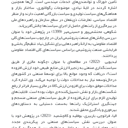
تأمین خوراک و توانمندی‌های خدمات مهندسی است. آن‌ها همچنین
اشاره کردند در لایۀ نهادی، موضوعات رگولاتوری، ساختار بازار و
هماهنگی‌های سیاست تولیدی و سیاست بازرگانی اهمیت دارند و از منظر
اقتصاد سیاسی، تعارضات ذی‌نفعان در سطح سازمان و راهبردهای ملی
در بهره‌گیری از رانت‌های حاصل از اجرای سیاست‌ها چالش‌آفرین‌اند.
شکوهی، محتشمی‌پور و حسینی‌مهر (1399) در پژوهش خود با عنوان
«بررسی چالش‌های صنعت پتروشیمی ایران در چارچوب سیاست‌های کلی
اقتصاد مقاومتی» به ارائۀ راهبردهایی برای تشکیل نهاد تنظیم‌گر بخشی و
فرابخشی صنعت پتروشیمی براساس سیاست‌های کلی اقتصاد مقاومتی
پرداختند.
لبدیویی (2022) در مطالعه‌ای با عنوان «چگونه مالزی از طریق
سیاست‌گذاری صنعتی به زنجیرۀ ارزش منابع طبیعی خود ارزش‌ افزوده
است؟» دریافت که وجود موانع بالا برای توسعۀ صنعتی در کشورهای
درحال‌توسعه نیاز به مداخلات دولت را توجیه می‌کند. وی اشاره کرد
مداخلات موفق دولت برای افزودن ارزش کالا در مالزی بسیار فراتر از رفع
شکست‌های بازار و نقش «تسهیل‌کننده»ی دولت بوده است. قابلیت‌های
تولیدی لازم برای ارزش‌افزوده از طریق سیاست‌های صنعتی منسجم و
جهت‌گیری استراتژیک رانت‌ها به‌سمت دستیابی به دستاوردهای
بهره‌وری و یادگیری محقق شدند.
الیا، فراتوچی، باربیری، بوفلید و کالچشمید (2021) در پژوهش خود با
عنوان «بررسی نقش سیاست‌های صنعتی در پیکربندی مجدد
زنجیره‌های ارزش جهانی به داخلی و منطقه‌ای پس از همه‌گیری کرونا»