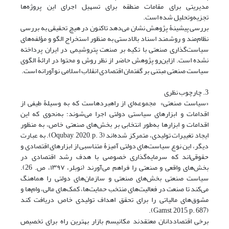
مدیریتی برای مقامات منطقه برای تسهیل اجرای این پروژه‌ها
تجزیه‌وتحلیل شده است.
بررسی پیشینۀ پژوهش نشان می‌دهد تاکنون در هیچ تحقیقی به بررسی
نظام‌مند و روشمند اسناد بالادستی به منظور استخراج الگو و مؤلفه‌های
سیاست‌گذاری صنعتی با تکیه ‌بر صنعت پتروشیمی در ایران پرداخته
نشده است. ازاین‌رو پژوهش حاضر از نظر روش و محتوا در ارائۀ الگوی
سیاست صنعتی مبتنی بر گفتمان اقتصادی انقلاب اسلامی نوآورانه است.
3. چارچوب نظری
«سیاست صنعتی» مجموعه‌ای از راهبردهاست که به وسیلۀ طیفی از
اقدامات و ابزارهای سیاستی دولتی اجرا می‌شوند؛ به‌نحوی که این
اقدامات و ابزارها به‌طور انتخابی بر بخش‌های صنعتی خاص، به منظور
ایجاد تغییرات تولیدی، متمرکز شده‌اند ‏(Oqubay, 2020, p. 3). به عبارت
دیگر، این نوع سیاست‌های دولتی آمیزۀ متناسبی از ابزارهای اقتصادی و
حقوقی‌اند که سرمایه‌گذاری خصوصی با هدف رشد اقتصادی در
بخش‌های واقعی و صنعتی را فراهم می‌آورند ‏(نوبلر، ۱۳۹۷، ص. 26).
سیاست صنعتی بخش‌های صنعتی و سازمان‌های دولتی را هماهنگ
می‌کند تا صنعت در فعالیت‌های منتخب حمایت‌ها، کمک‌های مالی، وام‌ها و
مشوق‌های مالیاتی را برای تحقق اهداف تولیدی خاص دریافت کند
‏(Gamst, 2015, p. 687).
برخی اقتصاددانان معتقدند مکانیسم بازار بهترین راه برای تخصیص