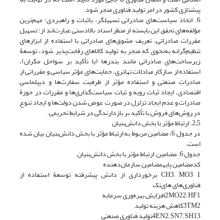
پیشتازی کشور در امر تولید فناوری منجر شود.
6. اتخاذ سیاست‌های صادراتی تسهیلگر، باثبات و راهبردی: مهم‌ترین
مؤلفه‌های تحقق این بایسته از منظر اسناد بالادستی عبارت‌اند از: تسهیل
مقررات صادراتی، تعریف مشوق‌های صادراتی با استفاده از ابزارهای
تنظیم‌گرانه به‌‌نحوی ‌که منجر به تولید کالاهای رقابت‌پذیر شود، توسعۀ
زیرساخت‌های صادراتی مانند بندرها (با تأکید بر سواحل مکران)،
استفاده از سازِکار مبادلات تهاتری، حمایت‌های مؤثر سیاسی و مقرراتی از
صادرات صنعتی و استفاده مؤثر از ظرفیت سفارت‌ها و دیپلماسی
اقتصادی، ایجاد ثبات رویه و ثبات سیاست‌گذاری‌ها و مقررات در حوزۀ
صادرات و عدم ایجاد تزلزل در صورت عوض شدن دولت‌ها و ایجاد تنوع
در روش‌های فروش با تأکید بر بازدارندگی در شرایط تحریمی.
5ـ2. ارتباط مؤثر با بخش دانش‌بنیان
در جدول 6، مضامین مربوط به ارتباط مؤثر با بخش دانش‌بنیان بیان شده
است.
جدول 6. مضامین ارتباط مؤثر با بخش دانش‌بنیان
کدمضامین پایهمضامین سازمان‌دهنده
1 CH3; MO3 برخورداری از دانش پیشرفته توسعۀ استفاده از
فناوری‌های های‌تک
2MO22; HF1افزایش بهره‌وری سرمایه
3TM2کاهش هزینه تولید
4EN2; SN7; SH13تولید فناوری صنعتی