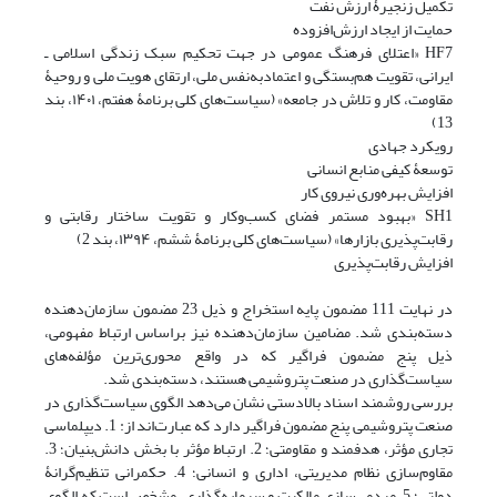
تکمیل زنجیرۀ ارزش نفت
حمایت از ایجاد ارزش‌افزوده
HF7 «اعتلای فرهنگ عمومی در جهت تحکیم سبک زندگی اسلامی ـ
ایرانی، تقویت هم‌بستگی و اعتمادبه‌نفس ملی، ارتقای هویت ملی و روحیۀ
مقاومت، کار و تلاش در جامعه» ‏(سیاست‌های کلی برنامۀ هفتم، ۱۴۰۱، بند
13)
رویکرد جهادی
توسعۀ کیفی منابع انسانی
افزایش بهره‌وری نیروی کار
SH1 «بهبود مستمر فضای کسب‌وکار و تقویت ساختار رقابتی و
رقابت‌پذیری بازارها» ‏(سیاست‌های کلی برنامۀ ششم، ۱۳۹۴، بند 2)
افزایش رقابت‌پذیری
در نهایت 111 مضمون پایه استخراج و ذیل 23 مضمون سازمان‌دهنده
دسته‌بندی شد. مضامین سازمان‌دهنده نیز براساس ارتباط مفهومی،
ذیل پنج مضمون فراگیر که در واقع محوری‌ترین مؤلفه‌های
سیاست‌گذاری در صنعت پتروشیمی هستند، دسته‌بندی شد.
بررسی روشمند اسناد بالادستی نشان‌ می‌دهد الگوی سیاست‌گذاری در
صنعت پتروشیمی پنج مضمون فراگیر دارد که عبارت‌اند از: 1. دیپلماسی
تجاری مؤثر، هدفمند و مقاومتی؛ 2. ارتباط مؤثر با بخش دانش‌بنیان؛ 3.
مقاوم‌سازی نظام مدیریتی، اداری و انسانی؛ 4. حکمرانی تنظیم‌گرانۀ
دولتی؛ 5. مردمی‌سازی مالکیت و سرمایه‌گذاری. مشخص است که الگوی