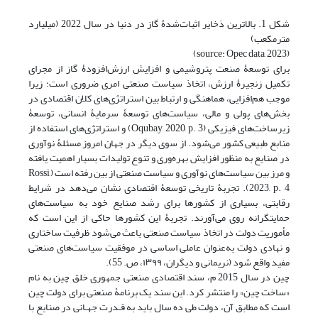
شکل 1. بالاترین ذخایر اثبات‌شدۀ گاز در دنیا در سال 2022 (میلیارد
مترمکعب)
(source: Opec data, 2023)
برای توسعۀ صنعت پتروشیمی و افزایش ارزش‌افزودۀ گاز از مجرای
تکمیل زنجیرۀ ارزش، اتخاذ سیاست صنعتی امری ضروری است؛ زیرا
موجب هم‌افزایی، هماهنگی و ارتباط بین استراتژی‌های کلان اقتصادی در
بخش‌های پولی و مالی، سیاست‌های توسعۀ سرمایۀ انسانی، توسعۀ
زیرساخت‌های فیزیکی ‏(Oqubay, 2020, p. 3) و استراتژی‌های استفاده از
منابع طبیعی کشور می‌شود. از سوی دیگر در جهان امروز مسئلۀ نوآوری
در صنایع به منظور افزایش بهره‌وری و تنوع تولیدات بسیار اهمیت یافته
و مرز بین سیاست‌های نوآوری و سیاست صنعتی از بین رفته است ‏(Rossi,
2023, p. 4). تجربۀ تاریخی توسعۀ اقتصادی نشان می‌دهد در شرایط
رقابتی، بسیاری از کشورها برای رشد صنایع خود به سیاست‌های
حمایتگرانه روی می‌آورند. تجربۀ این کشورها حاکی از این است که
مأموریت دولت در اتخاذ سیاست صنعتی باعث می‌شود ظرفیت ساختاری
و نهادی دولت به‌عنوان عاملی اساسی در موفقیت سیاست‌های صنعتی
مفید واقع شود ‏(نریمانی و دیگران، ۱۳۹۹، ص. 55).
چین در سال 2015 م، سند اقتصادی صنعتی جمهوری خلق چین به نام
«ساخت چین» را منتشر کرد. این سند یک برنامۀ صنعتی برای دولت چین
است که مطابق آن، دولت طی ده سال باید به قـدرت جهـانی در صنایع با