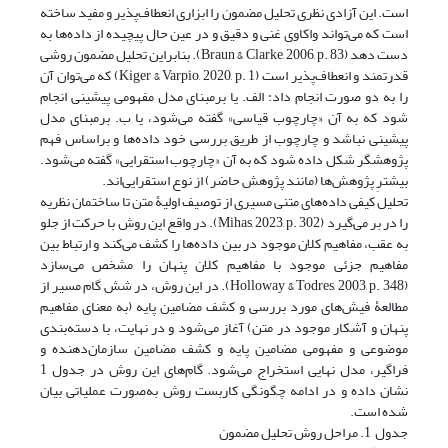
است. این آزادی نظری تحلیل مضمون را ابزاری انعطاف‌پذیر و مفید ساخته
است که می‌تواند واکاوی غنی و دقیق و در عین ‌حال پیچیده از داده‌ها به
دست دهد ‏(Braun & Clarke, 2006, p. 83). بنابراین تحلیل مضمون روشی
قدرتمند و انعطاف‌پذیر است ‏(Kiger & Varpio, 2020, p. 1) که می‌توان آن
را به دو صورت انجام داد: الف. یا برمبنای مدل مفهومی پیشینی انجام
شود که به آن «چارچوب قیاسی» گفته می‌شود، یا ب. برمبنای مدل
پیشینی نباشد و چارچوب از طریق بررسی خود داده‌ها و براساس فهم
پژوهشگر شکل داده شود که به آن «چارچوب استقرایی» گفته می‌شود.
بیشترِ پژوهش‌ها (مانند پژوهش حاضر) از نوع استقرایی‌اند. ‏
تحلیل کیفی داده‌های متنی مسیری از توصیف اولیۀ متن تا ساختمان نظریه
را در بر می‌گیرد ‏(Mihas, 2023, p. 302). در واقع این روش با حرکت از جلو
به عقب، مفاهیم کلان موجود در بین داده‌ها را کشف می‌کند و ارتباط بین
مفاهیم جزئی موجود با مفاهیم کلان پنهان را مشخص می‌سازد
‏(Holloway & Todres, 2003, p. 348). در این روش، در شش گام مسیر از
مطالعۀ فیش‌های مورد بررسی و کشف مضامین پایه (به معنای مفاهیم
پنهان و آشکار موجود در متن) آغاز می‌شود و در نهایت، با دسته‌بندی
موضوعی و مفهومی مضامین پایه و کشف مضامین سازمان‌دهنده و
فراگیر، مدل نهایی استخراج می‌شود. گام‌های این روش در جدول 1
نشان داده و در ادامه چگونگی کاربست روش به‌صورت عملیاتی بیان
شده است.
جدول 1. مراحل روش تحلیل مضمون