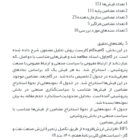
1 تعداد فیش‌ها 151
2 تعداد مضامین پایه 111
3 تعداد مضامین سازمان‌دهنده 23
4 تعداد مضامین فراگیر 5
5 تعداد سندهای مورد بررسی 16
5. یافته‌های تحقیق
در این بخش، گام‌به‌گام کاربست روش تحلیل مضمون شرح داده شده
است. در گام اول، اسناد مطالعه شد و فیش‌هایی متناسب با دو اصل ـ که
عبارت‌اند از: ارتباط مفهومی با سیاست‌ صنعتی و ارتباط مفهومی با صنعت
پتروشیمی ـ استخراج شد. به هر فیش یک کد براساس نمادهای
معرفی‌شده در جدول 2 تخصیص داده شد. در گام بعد، مضامین موجود
در این فیش‌ها استخراج شد. در جدول 4، نمونه‌هایی از نحوۀ استخراج
مضامین از فیش‌ها متناسب با سیاست‌گذاری صنعتی در بخش
پتروشیمی آمده است. به‌دلیل محدودیت استاندارد حجم مقاله، به بیان
نمونه‌ها بسنده شد.
جدول 4. نمونه‌هایی از نحوۀ استخراج مضامین از فیش‌ها متناسب با
سیاست‌ صنعتی در بخش پتروشیمی
کد فیش مضامین
HF5 «افزایش ارزش‌افزوده از طریق تکمیل زنجیرۀ ارزش صنعت نفت و
گاز» ‏(سیاست‌های کلی برنامۀ هفتم، ۱۴۰۱، بند 8)