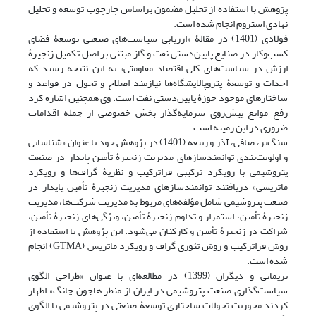
پژوهش با استفاده از تحلیل مضمون براساس چارچوب توسعه و تحلیل
نهادی استروم انجام شده است.
فولادی (1401) در مقالۀ «ارزیابی سیاست‌های صنعتی توسعۀ فضای
کسب‌وکار در صنایع پایین‌دستی نفت و گاز مبتنی بر اصل تکمیل زنجیرۀ
ارزش در سیاست‌های کلی اقتصاد مقاومتی» به این نتیجه رسید که
احداث و توسعۀ پتروپالایشگاه‌ها نیازمند اصلاح و تحول در قواعد و
ساختارهای موجود حوزۀ پایین‌دستی نفت است. وی همچنین اشاره کرد
رفع موانع پیش‌روی سرمایه‌گذار بخش خصوصی از جمله اقدامات
ضروری در این زمینه است.
سنگ‌بر، صافی، آذر و ربیعه (1401) در پژوهش خود با عنوان «شناسایی
و اولویت‌بندی توانمندسازهای مدیریت زنجیرۀ تأمین پایدار در صنعت
پتروشیمی با رویکرد ترکیبی فراترکیب و نظریۀ گراف‌ها و رویکرد
ماتریسی» دریافتند توانمندسازهای مدیریت زنجیرۀ تأمین پایدار در
صنعت پتروشیمی شامل مؤلفه‌های مربوط به مدیریت شرکت‌ها، مدیریت
زنجیرۀ تأمین، استمرار و تداوم زنجیرۀ تأمین، ویژگی‌های زنجیرۀ تأمین،
شراکت در زنجیرۀ تأمین و کارکنان می‌شود. این پژوهش با استفاده از
روش فراترکیب و روش تئوری گراف و رویکرد ماتریس (GTMA) انجام
شده است.
نریمانی و دیگران (1399) در مطالعه‌ای با عنوان «طراحی الگوی
سیاست‌گذاری صنعت پتروشیمی در ایران از منظر هاجون چانگ» اظهار
کردند محوریت تحولات ساختاری توسعۀ صنعتی در پتروشیمی با الگوی