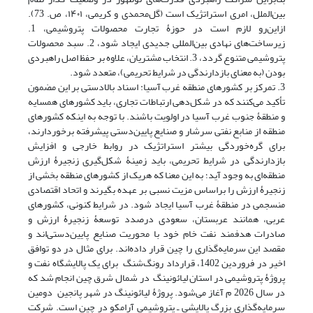
بین‌الملل، امری استراتژیک است‏ (گل‌محمدی و کریمی، ۱۴۰۱، ص. 73).
ازاین‌رو لازم است در حوزۀ تجارت محصولات پتروشیمی، 1.
زیرساخت‌های نهادی بین‌المللی جدیدی ایجاد شود، 2. سبد محصولات
پتروشیمی متنوع گردد، 3. انتخاب مشتریان، علاوه بر حفظ اصل راهبردی
بودن (به معنای بازدارندگی در شرایط تحریمی)، متعدد شود.
3. تمرکز بر کشورهای منطقه غرب آسیا: اسناد بالادستی بر این مضمون
تأکید می‌کنند که در شکل‌دهی ارتباطات تجاری، باید کشورهای همسایه
و منطقۀ جنوب غرب آسیا در اولویت باشند. با توجه به اینکه کشورهای
منطقه از منابع نفتی سرشار و صنایع پایین‌دستی پیشرفته برخوردارند،
برای گره‌خوردگی بیشتر استراتژیک در روابط خارجی و افزایش
بازدارندگی در شرایط تحریمی، باید زمینۀ شکل‌گیری زنجیرۀ ارزش
منطقه‌ای به وجود آید؛ به این معنا که هریک از کشورهای منطقه بخشی از
زنجیرۀ ارزش را براساس مزیت نسبی بر عهده بگیرند و اتحاد اقتصادی
منسجمی در منطقۀ غرب آسیا ایجاد شود. در شرایط کنونی، کشورهای
عربی، همانند عربستان، سعودی درصدد توسعۀ زنجیرۀ ارزش و
صادرات هدفمند نفت خام خود با محوریت صنایع پایین‌دستی‌اند و
مقصد این سرمایه‌گذاری را چین قرار داده‌اند. برای مثال در دو توافق
اخیر در فروردین 1402، قرارداد رونگ‌شنگ برای یک پالایشگاه نفت و
پروژۀ پتروشیمی در استان لیائونینگ در شمال شرق چین انجام شد که
در سال 2026 م آغاز می‌شود. پروژۀ لیائونینگ در شهر پانجین دومین
سرمایه‌گذاری بزرگ پالایشی ـ پتروشیمی آرامکو در چین است. شرکت