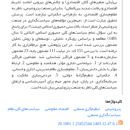
بی‌ثباتی متغیرهای کلان اقتصادی) و چالش‌های بیرونی (مانند تحریم
اقتصادی و رقابت شدید بین‌المللی). بنابراین صنعت پتروشیمی، ناظر به
مقاوم‌سازی اقتصادی، به بازطراحی حکمرانی نیازمند است. پرسش
تحقیق عبارت است از: «مهم‌ترین مؤلفه‌های سیاست‌گذاری در صنعت
پتروشیمی از منظر اسناد بالادستی جمهوری اسلامی چیست؟» برای پاسخ
به این سؤال تمام سیاست‌های کلی جمهوری اسلامی (ابلاغی تا سال
1401) مطالعه و براساس رویکرد تحلیلی ـ توسعه‌ای و روش تحلیل
مضمون بررسی شده است. در این پژوهش، هیچ نرم‌افزاری به کار
نرفته است. با بررسی 151 کد، در نهایت 111 مضمون پایه، 23 مضمون
سازمان‌دهنده و 5 مضمون فراگیر شناسایی شد. مضامین فراگیر
عبارت‌اند از: 1. دیپلماسی تجاری مؤثر، هدفمند و مقاومتی، 2. ارتباط
مؤثر با بخش دانش‌بنیان، 3. مقاوم‌سازی نظام مدیریتی، اداری و انسانی،
4. حکمرانی تنظیم‌گرانۀ دولتی، 5. مردمی‌سازی مالکیت و
سرمایه‌گذاری. در پایان، چهار محور مهم برای آسیب‌شناسی و ارتقای
سیاست‌های کلی ناظر به صنعت پتروشیمی بیان شده است.
کلیدواژه‌ها
پتروشیمی
تنظیم‌گری صنعتی
اقتصاد مقاومتی
سیاست‌های کلی نظام
سیاست‌گذاری صنعتی
20.1001.1.23452544.1403.12.47.6.1