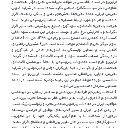
ازاین‌رو در اسناد بالادستی بر مؤلفۀ «دیپلماسی تجاری مؤثر، هدفمند و
مقاومتی» در سیاست‌گذاری صنعتی تأکید شده است. در شرایط کنونی
تحریمی ایران، عمدۀ تحریم‌ها بخش‌های نفتی و بانکی را هدف قرار
داده‌اند و هر دو مورد ارتباط مستقیم با صنعت پتروشیمی دارند. البته
هرچند با تحریم اقتصادی، سودآوری صنایع پتروشیمی تحت تأثیر قرار
نگرفته و با افزایش نرخ دلار و نوسانات تورمی این صنعت سود بالایی
کسب کرده ‏(معمارزاده، انصاری‌نسب و رحیمی، ۱۳۹۹، ص. 105)، اما از
سوی دیگر تحریم اقتصادی موجب شده است دایرۀ مشتریان راهبردی
کاهش یابد و به‌دلیل وابستگی به کشورهای خاص، از تاب‌آوری و
بازدارندگی صنعت کاسته شود و امنیت اقتصادی خدشه‌دار گردد.
ازاین‌رو لازم است محصولات پتروشیمی با اتخاذ دیپلماسی اقتصادی
هدفمند، مؤثر و باثبات از ناحیۀ بازیگران دولتی و غیردولتی، در شرایط
تحریمی جایابی بین‌المللی مناسبی داشته باشند. ازاین‌رو در اسناد
بالادستی، نوزده مؤلفۀ مهم در این زمینه توصیه شده است. در ادامه
مضامین سازمان‌دهنده تبیین می‌شوند.
1. انتخاب راهبردی طرف‌های بین‌المللی و ساختار ارتباطی در دیپلماسی
اقتصادی و 2. احیای ظرفیت-های داخلی ناظر به توسعۀ تجارت بین‌الملل:
موقعیت ایران در معادلات پیرامونی منحصربه‌فرد و ژئواستراتژیک است.
در زمان کنونی، ایران و سایر قدرت‌های نوظهور از فرصتی بی‌سابقه
برخوردار شده‌اند تا با هم‌افزایی یکدیگر، خود را در محوریت
دستورکارهای سیاستِ در حال تغییر بین‌المللی و منطقه‌ای قرار دهند.
بنابراین شراکت راهبردی قدرت‌های نوظهور در وضعیت گذار نظام