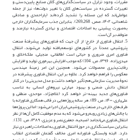
مقررات، وجود تزلزل در سیاست‌گذاری‌های کلان صنایع پایین‌دستی و
تغییرات گسترده در سیاست‌های کلان با تغییر دولت‌ها» نیز از جمله
عواملی‌اند که این مسئله را تشدید کرده‌اند ‏(یاراحمدی و صادقی
شاهدانی، ۱۴۰۲، صص. 268ـ269). بنابراین جذب سرمایه‌گذاران خارجی
به‌صورت پیشینی به اصلاحات اقتصادی و نهادی گسترده نیازمند و
متوقف بر آن است.
5. انتقال فناوری از خارج: از آن جهت که فناوری‌های پیشرفتۀ صنعت
پتروشیمی عمدتاً در کشورهای توسعه‌یافته تولید می‌شوند، انتقال
فناوری امری ضروری و حیاتی است ‏(طالقانی، منجیلی، ملک‌اخلاق و
مهدی‌زاده، ۱۳۹۶، ص. 104) که موجب افزایش بهره‌وری تولید و افزایش
رقابت‌پذیری محصولات می‌شود. همچنین این امر زمینۀ مهندسی
معکوس را فراهم خواهد کرد. علاوه بر این، انتقال فناوری پیشرفته در
نحوۀ مدیریت سازمانی هم تأثیر خواهد داشت و مدل مدیریتی را در کنار
انتقال دانش ضمنی و بهبود مهارتی نیروهای انسانی به تناسب
فناوری‌های جدید بهینه-تر خواهد کرد (غلام‌نژاد، موحدی، منطقی و
علی‌یاری، ۱۴۰۰، ص. 89). هر ساله پروژه‌هایی در قالب همکاری فناورانه با
طرف‌های خارجی در صنعت پتروشیمی ایران اجرا می‌شود؛ اما این پروژه‌ها
با چالش‌های زیادی روبه‌رو می‌شود که به عدم موفقیت کامل آن‌ها از نظر
انتقال فناوری می‌انجامد ‏(صبحیه، جعفری‌نصر و عزیزی، ۱۳۸۹، ص. 131).
بنابراین سیاست‌گذاری در حوزۀ انتقال فناوری به اصلاحات راهبردی نیاز
دارد. البته وابستگی فناورانه امری مخالف گفتمان اقتصادی انقلاب
اسلامی است و انتقال فناوری تا جایی مورد تأیید است که در نهایت به