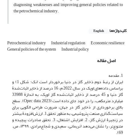
diagnosing weaknesses and improving general policies related to
the petrochemical industry.
کلیدواژه‌ها
English
Petrochemical industry
Industrial regulation
Economic resilience
General policies of the system
Industrial policy
اصل مقاله
1. مقدمه
ایران از رتبۀ دوم ذخایر گاز در دنیا برخوردار است (نک: شکل 1) و
براساس داده‌های اوپک در سال 2022 م، 16 درصد از ذخایر اثبات‌شدۀ
گاز دنیا و 45 درصد از ذخایر اثبات‌شده گاز اوپک، به اندازۀ 33988
میلیارد مترمکعب، را در خود جای داده است ‏(Opec data, 2023). سطح
بالای برخورداری از ذخایر گاز در جهان، ضرورت طراحی الگویی برای
سیاست‌گذاری صنعت پتروشیمی، به منظور تحقق 1. ارزش‌افزودۀ بیشتر
در زنجیرۀ ارزش گاز، 2. افزایش اشتغال، 3. تحقق صادرات پیچیده و
متنوع‌تر، را نشان می‌دهد ‏(نریمانی، سعیدی و شجاع‌مرادی، ۱۳۹۹، ص.
69).