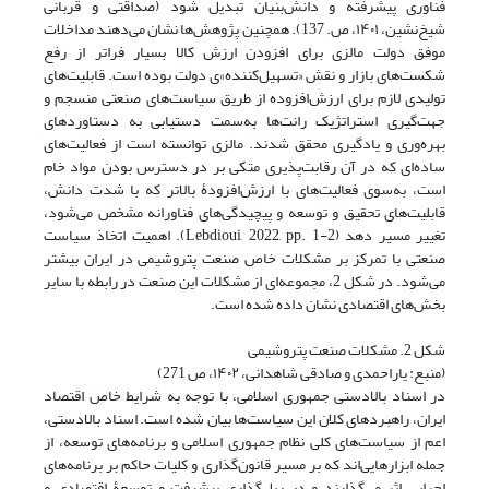
فناوری پیشرفته و دانش‌بنیان تبدیل شود (صداقتی و قربانی
شیخ‌نشین، ۱۴۰۱، ص. 137). همچنین پژوهش‌ها نشان می‌دهند مداخلات
موفق دولت مالزی برای افزودن ارزش کالا بسیار فراتر از رفع
شکست‌های بازار و نقش «تسهیل‌کننده»ی دولت بوده است. قابلیت‌های
تولیدی لازم برای ارزش‌افزوده از طریق سیاست‌های صنعتی منسجم و
جهت‌گیری استراتژیک رانت‌ها به‌سمت دستیابی به دستاوردهای
بهره‌وری و یادگیری محقق شدند. مالزی توانسته است از فعالیت‌های
ساده‌ای که در آن رقابت‌پذیری متکی بر در دسترس بودن مواد خام
است، به‌سوی فعالیت‌های با ارزش‌افزودۀ بالاتر که با شدت دانش،
قابلیت‌های تحقیق و توسعه و پیچیدگی‌های فناورانه مشخص می‌شود،
تغییر مسیر دهد ‏(Lebdioui, 2022, pp. 1-2). اهمیت اتخاذ سیاست
صنعتی با تمرکز بر مشکلات خاص صنعت پتروشیمی در ایران بیشتر
می‌شود. در شکل 2، مجموعه‌ای از مشکلات این صنعت در رابطه با سایر
بخش‌های اقتصادی نشان داده شده است.
شکل 2. مشکلات صنعت پتروشیمی
(منبع: ‏یاراحمدی و صادقی شاهدانی، ۱۴۰۲، ص 271)
در اسناد بالادستی جمهوری اسلامی، با توجه به شرایط خاص اقتصاد
ایران، راهبردهای کلان این سیاست‌ها بیان شده است. اسناد بالادستی،
اعم از سیاست‌های کلی نظام جمهوری اسلامی و برنامه‌های توسعه، از
جمله ابزارهایی‌اند که بر مسیر قانون‌گذاری و کلیات حاکم بر برنامه‌های
اجرایی اثر می‌گذارند و در ریل‌گذاری پیشرفت و توسعۀ اقتصادی و