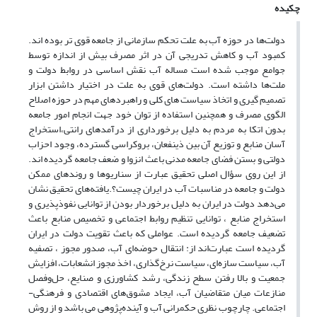
چکیده
دولت‌ها در حوزه آب‌ به علت تحکم سازمانی از جامعه قوی تر بوده اند.
کمبود آب و کاهش تدریجی آن در اثر مصرف بیش از اندازه توسط
جوامع موجب شده است مساله آب نقش اساسی در روابط دولت و
ملت‌ها داشته است. دولت‌های قوی به علت در اختیار داشتن ابزار
تصمیم گیری و اتخاذ سیاست های کلی و راهبردهای مهم در حوزه اصلاح
الگوی مصرف و همچنین استفاده از توان خود جهت انجام امور جامعه
بدون اتکا به مردم به دلیل برخورداری از درآمدهای رانتی،استخراج
آسان منابع و توزیع آن بین ذینفعان، بروکراسی گسترده، وجود احزاب
دولتی و بستن فضای جامعه مدنی باعث انزوا و ضعف جامعه گردیده اند.
از این روی سؤال اصلی تحقیق عبارت از سناریوها و روندهای ممکن
دولت و جامعه در مناسبات آب در ایران چیست؟.یافته‌های تحقیق نشان
می‌دهد دولت در ایران به دلیل برخوردار بودن از توانایی نفوذپذیری و
استخراج منابع ، توانایی تنظیم روابط اجتماعی و تخصیص منابع باعث
تضعیف جامعه گردیده است. عواملی که باعث تقویت دولت در ایران
گردیده است عبارت‌اند از: انتقال حوضه‌ای آب، صدور مجوز ، تصفیه
آب، سیاست سازه‌ای، سیاست نرخ‌گذاری، اخذ مجوز انشعابات، افزایش
جمعیت و بالا رفتن سطح زندگی، رشد کشاورزی و صنایع، حل‌وفصل
منازعات میان متقاضیان آب، ایجاد مشوق‌های اقتصادی و فرهنگی-
اجتماعی. چارچوب نظری حکمرانی آب و آینده‌پژوهی می باشد و از روش