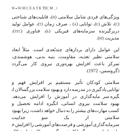
W = W (H, C, E, A, T, K, TEC, M …)
ویژگی‌های فردی شامل سلامتی (
H
)، قابلیت‌های شناختی
(
C
)، تلاش (
E
)، توانایی (
A
) ، صرف زمان (
T
)، عوامل تولید
دربرگیرنده سرمایه‌های فیزیکی (
k
)، فناوری (
TEC
)،
مدیریت (
M
).
این عوامل دارای بردارهای چندبُعدی است. مثلاً ابعاد
سلامتی نظیر تغذیه، مقاومت، بنیه بدنی، هوشمندی،
تمرکز باعث افزایش بهره‌وری نیروی کار می‌گردد
(گروسمن، 1972).
سلامتی
کودکان
تأثیر
مستقیم
بر
افزایش
فهم
و
توانایی
یادگیری
در
مدرسه
دارد
و
بهبود
سلامت
بزرگسالان
ان
گیزه سرمایه‌گذاری
در
آموزش
را
افزایش می‌دهد.
بهبود
سلامت
نیروی
انسانی،
انگیزه
ادامه
تحصیل
و
کسب
مهارت‌های
بیشتر
را
به
دنبال
خواهد
داشت،
زیرا
بهبود
سلامتی
از
یک
سو
جذابیت
سرمایه‌گذاری
آموزشی
و
فرصت‌های
آموزشی
را
افزایش
خ