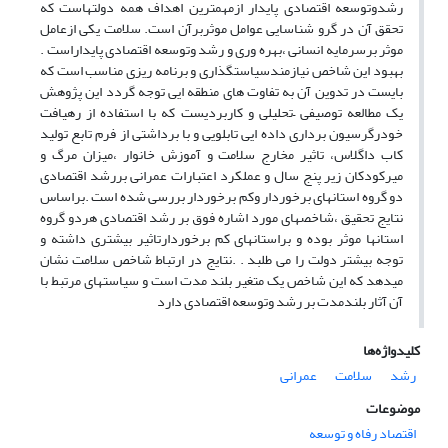
رشدوتوسعه اقتصادی پایدار ازمهمترین اهداف همه دولتهاست که
تحقق آن در گرو شناسایی عوامل موثربرآن است. سلامت یکی ازعامل
موثر برسرمایه انسانی ،بهره وری و رشد وتوسعه اقتصادی پایداراست .
بهبود این شاخص نیازمندسیاستگذاری و برنامه ریزی مناسب است که
بایست در تدوین آن به تفاوت های منطقه ایی توجه گردد این پژوهش
یک مطالعه توصیفی –تحلیلی و کاربردیست که با استفاده از رهیافت
خودرگرسیون برداری داده ایی تابلویی و با برداشتی از فرم تابع تولید
کاب داگلاس، تاثیر مخارج سلامت و آموزش خانوار ،میزان مرگ و
میرکودکان زیر پنج سال و عملکرد اعتبارات عمرانی بررشد اقتصادی
دو گروه استانهای برخوردار وکم برخوردار بررسی شده است .براساس
نتایج تحقیق ،شاخصهای مورد اشاره فوق بر رشد اقتصادی هردو گروه
استانها موثر بوده و براستانهای کم برخوردارتاثیر بیشتری داشته و
توجه بیشتر دولت را می طلبد . .نتایج در ارتباط شاخص سلامت نشان
میدهد که این شاخص یک متغیر بلند مدت است و سیاستهای مرتبط با
آن آثار بلندمدت بر رشد وتوسعه اقتصادی دارد
کلیدواژه‌ها
رشد
سلامت
عمرانی
موضوعات
اقتصاد رفاه و توسعه