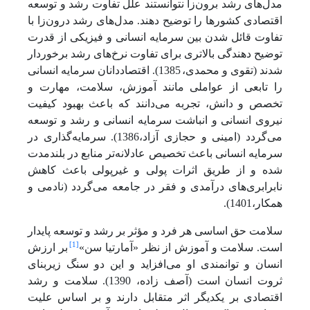
مدل‌های رشد برون‌زا نتوانستند علل تفاوت رشد و توسعه
اقتصادی کشورها را توضیح دهند. مدل‌های رشد درون‌زا با
تفاوت قائل شدن بین سرمایه انسانی و فیزیکی از قدرت
توضیح دهندگی بالاتری برای تفاوت نرخ‌های رشد برخوردار
شدند (تقوی و محمدی،
1385). اقتصاددانان سرمایه انسانی
را تابعی از عواملی مانند آموزش، سلامت، مهارت و
تخصص و دانش، تجربه می‌دانند که باعث بهبود کیفیت
نیروی انسانی و انباشت سرمایه انسانی و رشد و توسعه
می‌گردد (امینی و حجازی آزاد،1386). سرمایه‌گذاری در
سرمایه انسانی باعث تخصیص عادلانه‌تر منابع در بلندمدت
شده و از طریق اثرات پولی و غیرپولی باعث کاهش
نابرابری‌های درآمدی و فقر در جامعه می‌گردد (نادمی و
همکار،1401).
سلامت حق اساسی هر فرد و مؤثر بر رشد و توسعه پایدار
[1]
است. سلامت و آموزش از نظر «آمارتیا سن»
بر ارزش
انسان و توانمندی او می‌افزاید و این دو سنگ زیربنای
ثروت انسان است (آصف زاده، 1390). سلامت و رشد
اقتصادی بر یکدیگر اثر متقابل دارند و بر اساس علیت