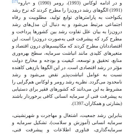
[17]
و در ادامه لوکاس (1993)، رومر (1990) و «بارو»
(1991) الگوهای رشد درون‌زا را مطرح کردند که نرخ رشد
یکنواخت به پارامترهای توابع تولید، مطلوبیت و رفاه
اجتماعی مرتبط می‌شود و به دنبال آن مدل‌های رشد
درون‌زا به بیان علل تفاوت رشد بین کشورها پرداخت و
مطرح کرد که پیشرفت فنی به‌صورت درون‌زا است. این
اقتصاددانان مطرح کردند که مکانیسم‌های درون اقتصاد و
متغیرهای کلیدی مانند انباشت سرمایه، سطح بهره‌وری
منابع، تحقیق و توسعه، کیفیت و بودجه و مخارج دولت
مؤثر در رشد اقتصادی است. در این الگوها بازدِهی کاهنده
نسبت به عوامل انباشت‌پذیر نقض می‌شود و رشد
نامحدود می‌گردد. نظریه رشد رومر و لوکاس هم‌گرایی را
مشروط به این می‌دانند که کشورهای فقیر برای دستیابی
به پیشرفت فنی از سرمایه انسانی کافی برخوردار باشند
(بشارتی و همکاران،1397).
بنابراین رشد جمعیت، اشتغال و مهاجرت و شهرنشینی،
سرمایه انسانی (آموزش و سلامت)، تشکیل سرمایه و
سرمایه‌گذاری، فناوری اطلاعات و پیشرفت فنی،