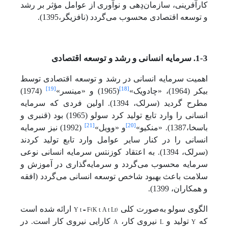
کارآفرینی، سازمان‌دِهی و نوآوری از عوامل مؤثر بر رشد
و توسعه اقتصادی محسوب می‌گردد (نافزیگر،1395).
1-3. سرمایه انسانی و رشد و توسعه اقتصادی
اهمیت سرمایه انسانی در رشد و توسعه اقتصادی توسط
[19]
[18]
بیکر (1964)، «چادویک»
(1965) و «مینسر»
(1974)
مطرح گردید (سرلک، 1394). اولین فردی که سرمایه
انسانی را وارد تابع تولید کرد سولو (1965) بود (قنبری و
[21]
[20]
باسخا،1387). «منکیو»
و «وویل»
(1992) نیز سرمایه
انسانی را در کنار سایر عوامل وارد تابع تولید کردند
(سرلک، 1394). به اعتقاد کوزنتس سرمایه انسانی نوعی
سرمایه محسوب می‌گردد و سرمایه‌گذاری در آموزش و
سلامت باعث بهبود شاخص توسعه انسانی می‌گردد (افقه
و همکاران، 1399).
Y t = F(K t, A t Lt)
الگوی سولو به‌صورت کلی
ارائه شده است
A
L
Y
که
تولید و
نیروی کار،
کارایی نیروی کار است. در