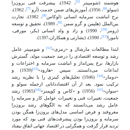
[5]
هوشمند (شومپیتر
، 1942)، پیشرفت فنی برون‌زا
[7]
[6]
(سولو
، 1956)، آموزش‌های ضمن خدمت (آرو
، 1962)،
[8]
نرخ انباشت سرمایه انسانی (لوکاس
، 1982)، تجارت
[9]
بین‌الملل (هلپمن و گرو سمن
، 1989)، تحقیق و توسعه
[10]
(رومر
، 1990) و زاد و ولد انسانی (بکر، مورفی،
[11]
تامورا
، 1990)، (بشارتی و همکاران،1397).
[12]
ابتدا مطالعات مارشال و «رمزی»
و شومپیتر عامل
رشد و توسعه اقتصادی را درصد جمعیت مولد، گسترش
بازارها، نرخ پس‌انداز و انباشت سرمایه و اختراعات و
[13]
ابداعات می‌دانستند. سپس «هارود»
(1939) و
[14]
«دومار»
(1946) تحلیل‌های کینزی را با نظریه رشد
ترکیب نمود. بعد از آن اقتصاددانانی ازجمله سولو و
[16]
[15]
«سوان»
(1956) و «کاس و کوپمنز»
(1965) رشد
جمعیت، تغییرات فنی و تغییرات عوامل کار و سرمایه را
عامل رشد می‌دانستند که به الگوهای رشد برون‌زا
معروفند و فرض اساسی مدل‌های برون‌زا همگن بودن
سرمایه و برون‌زا بودن پیشرفت‌های فنی بود که مورد
تردید قرار گرفت و همگرایی در اقتصاد جهانی اتفاق نیفتاد