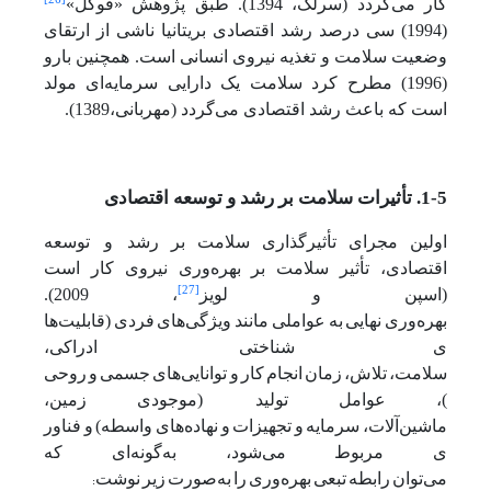
کار می‌گردد (سرلک، 1394). طبق پژوهش «فوگل»
(1994) سی درصد رشد اقتصادی بریتانیا ناشی از ارتقای
وضعیت سلامت و تغذیه نیروی انسانی است. همچنین بارو
(1996) مطرح کرد سلامت یک دارایی سرمایه‌ای مولد
است که باعث رشد اقتصادی می‌گردد (مهربانی،1389).
1-5. تأثیرات سلامت بر رشد و توسعه اقتصادی
اولین
مجرای
تأثیرگذاری
سلامت
بر
رشد و توسعه
اقتصادی، تأثیر سلامت بر بهره‌وری نیروی کار است
[27]
(اسپن و لویز
، 2009).
بهره‌وری
نهایی
به
عواملی
مانند
ویژگی‌های
فردی
(قابلیت‌ها
ی
شناختی ادراکی،
سلامت،
تلاش،
زمان
انجام
کار
و
توانایی‌های
جسمی
و
روحی
)،
عوامل
تولید (موجودی
زمین،
ماشین‌آلات،
سرمایه
و
تجهیزات
و
نهاده‌های
واسطه)
و
فناور
ی
مربوط
می‌شود،
به‌گونه‌ای
که
می‌توان
رابطه
تبعی
بهره‌وری
را
به‌صورت
زیر
نوشت
: