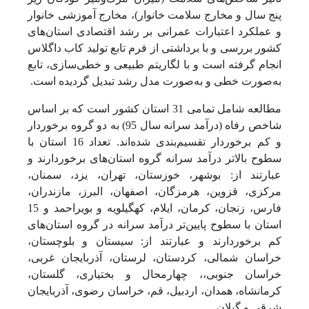
پنج سال و مخارج سلامت خانوار)، مخارج آموزشی خانوار
و عملکرد اعتبارات عمرانی بر رشد اقتصادی استان‌های
کشور بررسی و با برداشتی از فرم تابع تولید کاب داگلاس
انجام گرفته است و با لگاریتم طبیعی و خطی‌سازی، تابع
به‌صورت خطی و به‌صورت مدل رشد تبدیل گردیده است.
مطالعه شامل تمامی 31 استان کشور است که بر اساس
شاخص رفاه (درآمد سرانه سال 95) به دو گروه برخوردار
و کم برخوردار تقسیم‌بندی شده‌اند. تعداد 16 استان با
سطوح بالاتر درآمد سرانه گروه استان‌های برخوردارند و
عبارتند از: بوشهر، خوزستان، تهران، یزد، سمنان،
مرکزی، قزوین، هرمزگان، اصفهان، البرز، مازندران،
فارس، زنجان، کرمان، ایلام، کهگیلویه و بویراحمد و 15
استان با سطوح پایین‌تر درآمد سرانه در گروه استان‌های
کم برخوردارند و عبارتند از: سیستان و بلوچستان،
خراسان شمالی، کردستان، لرستان، آذربایجان غربی،
خراسان جنوبی،، چهارمحال و بختیاری، گلستان،
کرمانشاه، همدان، اردبیل، قم، خراسان رضوی، آذربایجان
شرقی و گیلان.