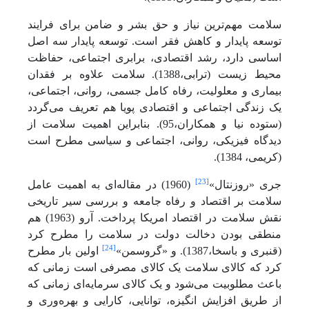
سلامت مهم‌ترین نیاز و حق بشر و ضامن برای فرایند
توسعه پایدار و کاهش فقر است. توسعه پایدار سه اصل
اساسی دارد، رشد اقتصادی، برابری اجتماعی، حفاظت
محیط زیست (ترابی،1388). سلامت علاوه بر فقدان
بیماری و معلولیت، رفاه کامل جسمی، روانی، اجتماعی،
یک زندگی اجتماعی و اقتصادی پویا هم تعریف می‌گردد
(ستوده نیا و همکاران،95). بنابراین اهمیت سلامت از
دیدگاه فیزیکی، روانی، اجتماعی و سیاسی مطرح است
(کریمی، 1384).
[23]
جری «روزنتال»
(1960) در مقاله‌ای به اهمیت عامل
سلامت بر اقتصاد و رفاه جامعه و بررسی سیر تاریخی
نقش سلامت در اقتصاد امریکا پرداخت. آرو (1963) هم
منطقی بودن دخالت دولت در سلامت را مطرح کرد
[24]
(قنبری و باسخا،1387). و «گروسمن»
اولین بار مطرح
کرد که کالای سلامت یک کالای مصرفی است زمانی که
باعث مطلوبیت می‌شود و یک کالای سرمایه‌ای زمانی که
از طریق افزایش انگیزه، توانایی، کارایی و بهره‌وری و