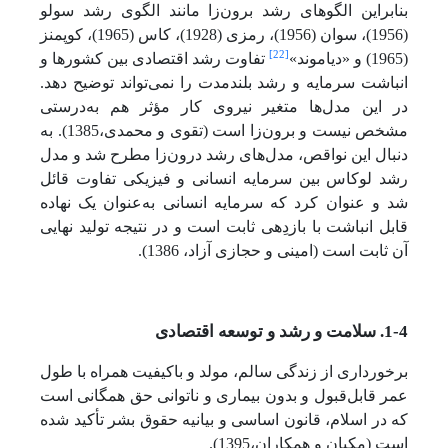
بنابراین الگوهای رشد برون‌زا مانند الگوی رشد سولو
(1956)، سوان (1956)، رمزی (1928)، کاس (1965)، کوپمنز
[22]
(1965) و «دیاموند»
تفاوت رشد اقتصادی بین کشورها و
انباشت سرمایه و رشد بلندمدت را نمی‌تواند توضیح دهد.
در این مدل‌ها متغیر نیروی کار مؤثر هم به‌درستی
مشخص نیست و برون‌زا است (تقوی و محمدی،1385). به
دنبال این نواقص، مدل‌های رشد درون‌زا مطرح شد و مدل
رشد لوکاس بین سرمایه انسانی و فیزیکی تفاوت قائل
شد و عنوان کرد که سرمایه انسانی به‌عنوان یک نهاده
قابل انباشت با بازدِهی ثابت است و در نتیجه تولید نهایی
آن ثابت است (امینی و حجازی آزاد، 1386).
1-4. سلامت و رشد و توسعه اقتصادی
برخورداری از زندگی سالم، مولد و باکیفیت همراه با طول
عمر قابل‌قبول و بدون بیماری و ناتوانی حق همگانی است
که در اسلام، قانون اساسی و بیانیه حقوق بشر تأکید شده
است (مکیان و همکاران،1395).