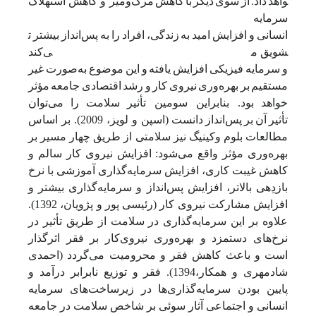
واهد
داد.
از
سوی
دیگر
با
کاهش
مرگ‌ومیر و کاهش استهلاک
سرمایه
انسانی
و
افزایش
امید
به
زندگی،
افراد
را
به
پس‌انداز
بیشتر
ت
شویق می‌کند
و
سرمایه
فیزیکی
افزایش
یافته
و
این
موضوع
به‌صورت
غیر
مستقیم
بر
بهره‌وری
نیروی
کار
و
رشد
اقتصادی
جامعه
مؤثر
خواهد
بود. بنابراین سومین تأثیر
سلامت
را
می‌توان
تأثیر
آن
بر
پس‌انداز
دانست (اسپن و لویز، 2009). بر اساس
مطالعات بلوم وکینیگ نیز سلامتی از طریق چهار مسیر بر
بهره‌وری مؤثر واقع می‌شود: افزایش نیروی کار سالم و
کاهش غیبت کاری، افزایش سرمایه‌گذاری آموزشی با نرخ
بازدِهی بالاتر، افزایش پس‌انداز و سرمایه‌گذاری بیشتر و
افزایش مشارکت نیروی کار (رئیسی پور و پژویان، 1392).
علاوه بر این سرمایه‌گذاری در سلامت از طریق تأثیر در
نرخ‌های دستمزد و بهره‌وری نیروی‌کار بر فقر اثرگذار
است و باعث کاهش فقر و محرومیت می‌گردد (احمدی
شادمهری و همکار،1394). فقر و توزیع نابرابر درآمد و
پایین بودن سرمایه‌گذاری‌ها در زیرساخت‌های سرمایه
انسانی و اجتماعی آثار سوئی بر شاخص سلامت در جامعه