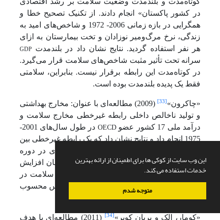
کوتاه‌مدت و بلندمدت وضعیت سلامت بر رشد اقتصادی
در کشور پاکستان» انجام دادند. از تکنیک تصحیح خطا و
همگرایی در بازه زمانی 2006- 1972 و شاخص‌های امید به
زندگی، نرخ مرگ‌ومیر نوزادان و تخت بیمارستان به ازای
GDP
هر نفر استفاده گردید. نتایج نشان داد در بلندمدت
سرانه تحت تأثیر مثبت شاخص‌های سلامت قرار می‌گیرد.
در کوتاه‌مدت این رابطه برقرار نیست. بنابراین، سلامتی
فقط یک پدیده بلندمدت بوده است.
[33]
«چاکرون»
(2009) مطالعه‌ای با عنوان: مخارج بهداشتی
و تولید ناخالص داخلی رابطه غیرخطی مخارج سلامت و
OECD
درآمد ملی 17 کشور عضو
در طول سال‌های 2001-
1975 انجام داد و نتایج نشان داد که یک رابطه غیرخطی بین
دو متغیر وجود دارد و میانگین کشش درآمدی در دوره
این وب سایت از کوکی ها برای اطمینان از ارائه بهترین
مورد بررسی کمتر از یک است و با گذشت زمان افزایش
خدمات استفاده می کند.
می‌یابد و به سمت یک میل می‌کند و خدمات سلامت در
این کشورها یک کالای ضروری و نه کالای لوکس محسوب
متوجه شدم
می‌گردد.
[34]
«کومار، الک و بریان کوبر»
(2011) مطالعه‌ای با هدف