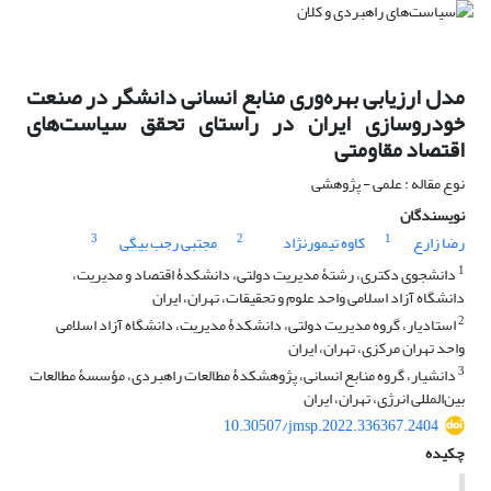
مدل ارزیابی بهره‌وری منابع انسانی دانشگر در صنعت
خودروسازی ایران در راستای تحقق سیاست‌های
اقتصاد مقاومتی
نوع مقاله : علمی - پژوهشی
نویسندگان
3
2
1
رضا زارع
کاوه تیمورنژاد
مجتبی رجب بیگی
1
دانشجوی دکتری، رشتۀ مدیریت دولتی، دانشکدۀ‌ اقتصاد و مدیریت،
دانشگاه آزاد اسلامی واحد علوم و تحقیقات، تهران، ایران
2
استادیار، گروه مدیریت دولتی، دانشکدۀ مدیریت، دانشگاه آزاد اسلامی
واحد تهران مرکزی، تهران، ایران
3
دانشیار، گروه منابع انسانی، پژوهشکدۀ مطالعات راهبردی، مؤسسۀ مطالعات
بین‌المللی انرژی، تهران، ایران
10.30507/jmsp.2022.336367.2404
چکیده