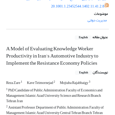
20.1001.1.23452544.1402.11.41.2.8
موضوعات
مدیریت دولتی
عنوان مقاله
English
A Model of Evaluating Knowledge Worker
Productivity in Iran’s Automotive Industry to
Implement the Resistance Economy Policies
نویسندگان
English
1
2
3
Reza Zare
Kave Teimornejad
Mojtaba Rajabbaigy
1
PhD Candidate of Public Administration, Faculty of Economics and
Management, Islamic Azad University Science and Research Branch,
Tehran, Iran
2
Assistant Professor, Department of Public Administration, Faculty of
Management, Islamic Azad University Central Tehran Branch, Tehran,