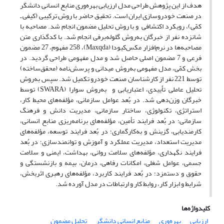
هدف از این پژوهش طراحی مدل ارزیابی بهره‌وری منابع انسانی دانشگر
در صنعت خودروسازی ایران است. تحقیق حاضر با روش ترکیبی (کیفی ـ
کمّی)، رویکرد اکتشافی و با روش تحلیل مضمون انجام شد. مصاحبه با
شانزده نفر از خبرگان به‌روش گلوله‌برفی انجام شد. با کدگذاری متن
مصاحبه‌ها در نرم‌افزار مکس‌کیودا (Maxqda)، 258 مفهوم، 27 مضمون
فرعی و 7 مضمون اصلی حاصل شد و مدل مفهومی طراحی گردید. در
بخش کمّی، مدل مفهومی به‌روش میدانی و پرسش‌نامه (محقق‌ساخته)
توسط 221 نفر از کارشناسان صنعت خودرو تکمیل شد. سپس به‌روش
تحلیل عاملی تأییدی، اعتباریابی و به‌روش سوارا (SWARA) توسط
خبرگان وزن‌دهی شد. در بُعد عوامل سازمانی، مؤلفه‌های محیط کار،
استراتژی، تکنولوژی، ساختار سازمانی، مدیریت دانش و فرهنگ
‌سازمانی؛ در بُعد فرایند تأمین، مؤلفه‌های برنامه‌ریزی منابع انسانی،
کارمندیابی، گزینش و به‌کارگماری؛ در بُعد فرایند توسعه، مؤلفه‌های
مدیریت استعداد، مدیریت عملکرد و آموزش و توانمندسازی؛ در بُعد
فرایند نگهداری، مؤلفه‌های سلامت روانی، بهداشت، ایمنی و سلامت
جسمی، عوامل شغلی، امکانات رفاهی، درمان، بیمه و بازنشستگی و
حقوق و دستمزد؛ در بُعد فرایند کاربرد، مؤلفه‌های رهبری اثربخش،
شرایط و ابزار کار، روابط کار و ارتباطات در مدل آورده شد.
کلیدواژه‌ها
ارزیابی
بهره‌وری
منابع انسانی دانشگر
تحلیل مضمون