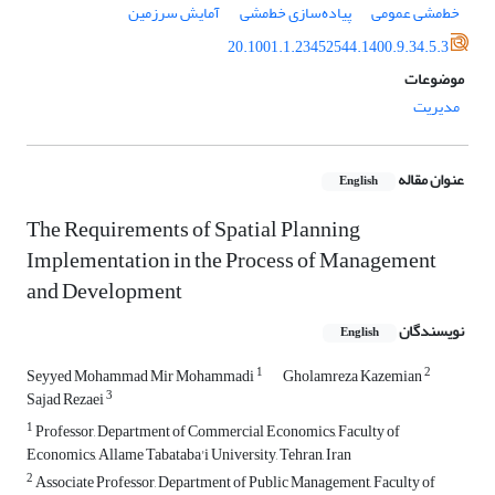
خط‌مشی عمومی
پیاده‌سازی خط‌مشی
آمایش سرزمین
20.1001.1.23452544.1400.9.34.5.3
موضوعات
مدیریت
عنوان مقاله
English
The Requirements of Spatial Planning
Implementation in the Process of Management
and Development
نویسندگان
English
1
2
Seyyed Mohammad Mir Mohammadi
Gholamreza Kazemian
3
Sajad Rezaei
1
Professor, Department of Commercial Economics, Faculty of
Economics, Allame Tabataba'i University, Tehran, Iran
2
Associate Professor, Department of Public Management, Faculty of