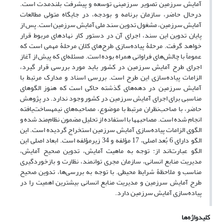
آمایش سرزمین تصویر سرزمینی توسعه و پیشرفت بلندمدت است.
درحال حاضر، سازمان برنامه‌ و بودجه، در جایگاه متولی مطالعات
آمایش سرزمین، مشغول تدوین سند ملی آمایش سرزمین است. پس از
پایان تدوین این سند، اجرای آن در دستور کار نهادهای مربوط قرار
خواهد گرفت. مرحلۀ پیاده‌سازی طرح‌های کلان مرحلۀ مهمی است که
عموماً با چالش‌های فراوانی همراه بوده است. مسئله‌ای که پیش از آغاز
اجرای طرح آمایش سرزمین در کشور باید مورد بررسی قرار گیرد،
الزامات پیاده‌سازی این طرح است. بررسی اسناد و مدارک مرتبط با
آمایش سرزمین در دهه‌های گذشته حاکی است که هنوز الگوهای
مناسبی برای اجرای آمایش سرزمین در کشور وجود ندارد. در پژوهش
حاضر، با صاحب‌نظران مرتبط با موضوع، مصاحبه‌های نیمه­ساخت‌یافته
انجام شده است. مصاحبه­ها با استفاده از تحلیل مضمون نظام‌مند شده و
الگوی الزامات پیاده‌سازی آمایش سرزمین استخراج گردیده است. این
الگو دارای 6 بُعد اصلی، 17 مؤلفه و 34 زیرمؤلفه است. ابعاد اصلی این
الگو عبارت‌اند از: توجه به ماهیت آمایش، تدوین صحیح آمایش،
مدیریت منابع انسانی، سازمان مجری توانمند، نظارت و بازخوردگیری
مناسب و ملاحظۀ شرایط محیطی. با توجه به بررسی‌ها، تدوین صحیح
طرح آمایش سرزمین و مدیریت منابع انسانی بیشترین اهمیت را در
پیاده‌سازی آمایش سرزمین دارد.
کلیدواژه‌ها