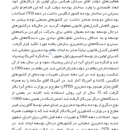
فعالیت‌های دولت آقای سرجان هیکس برای اولین بار درکارهای خود
ابعاد اقتصادی را وارد ساختار بودجه دولت کرد که این اقدام او تاثیر
بسزایی در ساختار بودجه کشور انگلیس داشت در دهه 1950 اصلاحات
بودجه‌ای دو وجه متمایز داشت: در کشورهای صنعتی توجه بیشتر به
سوی کاهش کنترل‌های قانونی معطوف گردید در حالی‌که درکشورهای
درحال توسعه بودجه بعنوان عاملی برای بحرکت درآوردن برنامه‌های
توسعه و به حداقل رساندن تفاوت‌های نهادی بین دستگاه‌های مالی
سنتی و دستگاه‌های برنامه‌ریزی سازمان یافته مورد تاکید قرار گرفت.
کاهش کنترل قانونی نهایتاً منجر به ایجاد نظام بودجه‌ریزی عملیاتی شد
[2]
که برای اولین بار توسط کمیسیون اول‹هوور›
به کنگره آمریکا پیشنهاد
شد و کنگره نیز اجرای آنرا در ارتش پیشنهاد نمود و در سال بعد از آن
استفاده از این نظام در دولت فدرال الزامی شد. این نظام در دهه 1960 با
شکست روبرو شد در این دهه جنبش تغییرات بودجه‌ای از کشورهای
انگلیس، کانادا و آمریکا آغاز شد. در آمریکا آقای مک‌ناما را به همراه
آقای چارلز هیتچز بودجه‌ریزی PPBS را مطرح و در وزارت دفاع آنرا بکار
گرفت که 35 سال از این روش استفاده شد (البته در بعضی از
دستگاه‌های دیگر نیز بکار گرفته شد) ضمن اینکه در همین دهه (1960)
نوع دیگری از بودجه بنام بودجه‌ریزی بر مبنای صفر توسط آقای پیتر فییر
مطرح و در وزارت کشاورزی آمریکا بکار گرفته شد که با موفقیت همراه
نبود. اصلاحات دهه 1960 و تغییرات دهه قبل تلاش برای اجرای شقوق
جدید بودجه‌ریزی عملیاتی در کشورهای درحال توسعه ایجاد شد. در
دهه 1970 بودجه‌ریزی بر مبنای صفر در ایالت جورجیای آمریکا