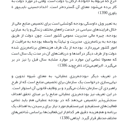
خرج که مربوط به خانواده، ارگان یا دولت است. وقتی در مورد دولت به
کار برده می‌شود معنای آن گسترده‌تر است. (خدادحسینی, نایب‌پور, &
یاوری, 1390)
به تعبیر ویل داوسکی بودجه کوششی است برای تخصیص منابع مالی از
خلال فرایندهای سیاسی در خدمت راه‌های مختلف زندگی و یا به عبارتی
بودجه، چهره مالی مدیریت عمومی کشور است. چون دولت از طریق
بودجه به برنامه‌ریزی، مدیریت و نهایتاً به واسطه بودجه به مراقبت از
امور کشور می‌پردازد. بودجه از یک طرف هزینه‌های برنامه‌ریزی شده
دولت و از طرف دیگر درآمد‌ها و دریافت‌های آن در مدت یک سال است
که معمولا تمامی این موارد در موارد مشابه سال قبل را نیز در بر
می‌گیرد. (ابراهیمی‌نژاد & فرج‌وند, 1386)
در تعریف دیگر «بودجه‌ریزی عملیاتی» به معنای شیوه تدوین و
نهایی‌سازی درخواست یک سازمان برای تخصیص منابع است که از طرح
راهبردی آن سازمان نشأت می‌گیرد و بر وظایف قانونی آن استوار است.
در این تعریف نیز بودجه‌ریزی عملیاتی منابع را بر مبنای تحقق اهداف
سنجش‌پذیر تخصیص می‌دهد که در بودجه عملیاتی هم باید تمامی
فعالیت‌های مستقیم و غیرمستقیم مورد نیاز برای رسیدن به اهداف یک
برنامه و هم هزینه دقیق هر کدام از این فعالیت‌ها براساس شاخص‌های
مختلف مدنظر قرار گیرد. (پناهی, 1386)