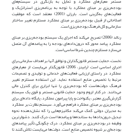
مستمر معیارهای عملکرد و تمایل به بازنگری در سیستم‌های
بودجه‌ریزی بر مبنای عملکرد با توجه به برنامه‌ریزی استراتژیک و
فعالیت‌های به‌گزینی است. بارزلی (2001) معتقد است که موفقیت
اصلاحاتی از قبیل بودجه‌ریزی بر مبنای عملکرد مستلزم تغییر ساختار
سازمانی و کل فرهنگ بودجه‌ریزی است.
رنالد (2006) تصریح می‌کند که اجرای یک سیستم بودجه‌ریزی بر مبنای
عملکرد پیامد محور که درون‌دادهای بودجه را به پیامدهای آن متصل
می‌سازد مستلزم چندین شرط اساسی است.
نخست، حمایت مستمر قانون‌گذاران و توافق آنها بر اهداف سازمانی برای
اجرای اساسی است (رابینز، 2006) قانون‌گذار می‌بایست از معیارهای
عملکرد در راستای ارزیابی فعالیت‌های خدماتی و تولیدی و تصمیمات
مرتبط با تخصیص منابع استفاده نماید. این استفاده مستلزم تغییر
فرهنگ دولت‌هاست که بودجه‌ریزی را تنها ابزاری برای کنترل مالی
می‌دانند. در کنار لزوم وجود حمایت قانونی مستمر و قوی یک سیستم
گزارش‌گیری معتبر، یکنواخت و پایا پیرامون عملکرد، پایگاه داده‌ای برای
بودجه‌ریزی بر مبنای عملکرد فراهم می‌آورد. سیستم نظارت بر عملکرد
به مدیران دولتی کمک می‌کند مکانیزم‌هایی را که نشان‌دهنده نحوه
تبدیل درون‌دادها به ستانده‌ها و پیامدها است درک کنند. دشوارترین
وظیفه در بودجه‌ریزی بر مبنای عملکرد، درک چگونگی تأثیر پیامدهای
بودجه‌ای بر شیوه تخصیص منابع است. دولت‌ها می‌بایست تلاش کنند تا