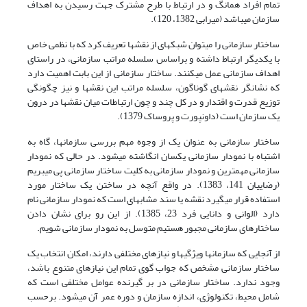
تمام افراد همانگ و در ارتباط با طرح مشترک جهت رسیدن به اهداف
سازمان می­باشد (میرابی 1382، 120).
ساختار سازمانی را می­توان شبکه­ای از نقش­ها تعریف کرد که با نظمی خاص
با یکدیگر ارتباط داشته و براساس سلسله مراتب سازمانی، در راستای
اهداف سازمانی عمل می­کنند. ساختار سازمانی از این بابت اهمیت دارد
که نشانگر نقش­های گوناگون، سلسله مراتب این نقش­ها و نیز چگونگی
توزیع قدرت و اقتدار و در کل چند و چون ارتباطات میان نقش­ها در درون
یک سازمان است (داونپورت و پروساک 1379).
ساختار سازمانی به عنوان یک از وجوه مهم بررسی سازمان­ها، گاه به
اشتباه با نمودار سازمانی یکسان انگاشته می­شود. در حالی که نمودار
سازمانی مهمترین و نمودار سازمانی به کلیت ساختار سازمانی پی می­بریم
(رضاییان 141، 1383). در واقع آنچه در ساختن یک ساختار مورد
استفاده قرار می­گیرد نقشه یا سند مشابه­ای است که نمودار سازمانی نام
دارد (الوانی و دانایی فرد 23، 1385). از این رو برای نشان دادن
ساختارهای سازمانی مجبور هستیم متوسل به نمودار سازمانی شویم.
از آنجایی که سازمان­ها ویژگی­ها و نیازهای مختلفی دارند، امکان انتخاب یک
ساختار سازمانی مشخص که جواب گوی تمام این نیازهای متنوع باشد،
وجود ندارد. ساختار سازمانی در بر گیرنده عوامل مختلفی است که
شامل محیط، تکنولوژی، اندازه سازمان و دوره عمر آن می­شود. برحسب