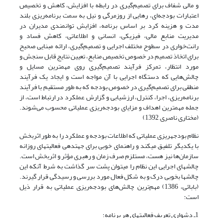
و مالی شفاف برای تصمیم‌گیری در رابطه با افزایش، کاهش و تخصیص
اعتبارات بودجه‌ای، رهایی از روزمرگی و نیل به سمت برنامه‌ریزی بلند
مدت و هزینه کرد بر اساس برنامه، افزایش توانمندی مدیران در
مدیریت منابع مالی، فیزیکی، انسانی و اطلاعاتی، کاهش فساد و
رانت‌خواری در سطوح مختلف اجرایی و تصمیم‌گیری، ارائه مبنایی صحیح
برای اتخاذ تصمیم در خصوص تخصیص منابع، تعیین نتایج قابل سنجش و
مورد انتظار، تمرکز فرآیند تصمیم‌گیری روی مهمترین مسایل و
چالش‌هایی که دستگاه اجرایی با آن مواجه است و ایجاد یک فرآیند
منطقی برای تصمیم‌گیری در خصوص بودجه که به طور مستقیم با فرآیند
برنامه‌ریزی، اجرا، کنترل، ارزشیابی و گزارش عملکرد در ارتباط است، از
جمله مهمترین اهداف و مزایای بودجه‌ریزی عملیاتی محسوب می‌شوند.
(مختاری ناصری, 1392)
نظام‎ بودجه‎ریزی عملیاتی که اطلاعات بودجه و عملکرد را به طور اثربخش
با یکدیگر تلفیق می‎کند و راهنمای خوبی برای جهت‎دهی فعالیت‎های روزانه
سازمان‌ها نیز هست، مستلزم صرف زمان و رهبری مؤثر و اثربخش است.
چالش‎های اجرایی این نظام را می‎توان پشت ‎سر گذاشت به شرط آنکه این
چالش‎ها بخوبی درک و به شکل فعال مورد بررسی و رسیدگی قرار گیرند.
(بابائی، 1386) مهم‌ترین چالش‌های بودجه‌ریزی عملیاتی به قرار ذیل
است:
1ـ دشواری تعریف فعالیت‎های هر برنامه؛