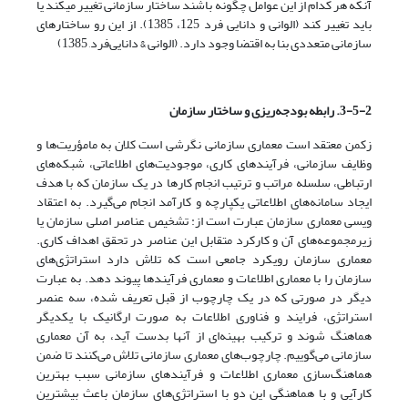
آنکه هر کدام از این عوامل چگونه باشند ساختار سازمانی تغییر می­کند یا
باید تغییر کند (الوانی و دانایی فرد 125، 1385). از این رو ساختارهای
سازمانی متعددی بنا به اقتضا وجود دارد. (الوانی & دانایی‌فرد, 1385)
3-5-2. رابطه بودجه‌ریزی و ساختار سازمان
زکمن معتقد است معماری سازمانی نگرشی است کلان به مامؤریت‌ها و
وظایف سازمانی، فرآیندهای کاری، موجودیت‌های اطلاعاتی، شبکه‌های
ارتباطی، سلسله مراتب و ترتیب انجام کارها در یک سازمان که با هدف
ایجاد سامانه‌های اطلاعاتی یکپارچه و کارآمد انجام می‌گیرد. به اعتقاد
ویسی معماری سازمان عبارت است از: تشخیص عناصر اصلی سازمان یا
زیرمجموعه‌های آن و کارکرد متقابل این عناصر در تحقق اهداف کاری.
معماری سازمان رویکرد جامعی است که تلاش دارد استراتژی‌های
سازمان را با معماری اطلاعات و معماری فرآیندها پیوند دهد. به عبارت
دیگر در صورتی که در یک چارچوب از قبل تعریف شده، سه عنصر
استراتژی، فرایند و فناوری اطلاعات به صورت ارگانیک با یکدیگر
هماهنگ شوند و ترکیب بهینه‌ای از آنها بدست آید، به آن معماری
سازمانی می‌گوییم. چارچوب‌های معماری سازمانی تلاش می‌کنند تا ضمن
هماهنگ‌سازی معماری اطلاعات و فرآیندهای سازمانی سبب بهترین
کارآیی و با هماهنگی این دو با استراتژی‌های سازمان باعث بیشترین