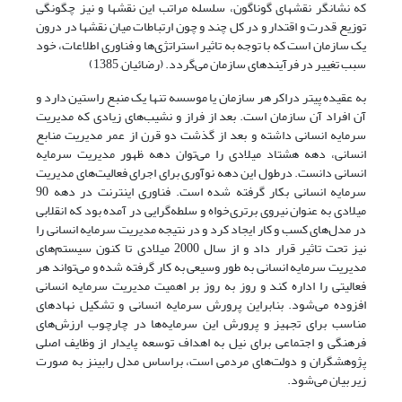
که نشانگر نقش­های گوناگون­، سلسله مراتب این نقش­ها و نیز چگونگی
توزیع قدرت و اقتدار و در کل چند و چون ارتباطات میان نقش­ها در درون
یک سازمان است که با توجه به تاثیر استراتژی‌ها و فناوری اطلاعات، خود
سبب تغییر در فرآیندهای سازمان می‌گردد. (رضائیان, 1385)
به عقیده پیتر دراکر هر سازمان یا موسسه تنها یک منبع راستین دارد و
آن افراد آن سازمان است. بعد از فراز و نشیب‌های زیادی که مدیریت
سرمایه انسانی داشته و بعد از گذشت دو قرن از عمر مدیریت منابع
انسانی، دهه هشتاد میلادی را می‌توان دهه ظهور مدیریت سرمایه
انسانی دانست. درطول این دهه نوآوری برای اجرای فعالیت‌های مدیریت
سرمایه انسانی بکار گرفته شده است. فناوری اینترنت در دهه 90
میلادی به عنوان نیروی برتری‌خواه و سلطه‌گرایی در آمده بود که انقلابی
در مدل‌های کسب و کار ایجاد کرد و در نتیجه مدیریت سرمایه انسانی را
نیز تحت تاثیر قرار داد و از سال 2000 میلادی تا کنون سیستم‌های
مدیریت سرمایه انسانی به طور وسیعی به کار گرفته شده و می‌تواند هر
فعالیتی را اداره کند و روز به روز بر اهمیت مدیریت سرمایه انسانی
افزوده می‌شود. بنابراین پرورش سرمایه انسانی و تشکیل نهادهای
مناسب برای تجهیز و پرورش این سرمایه‌ها در چارچوب ارزش‌های
فرهنگی و اجتماعی برای نیل به اهداف توسعه پایدار از وظایف اصلی
پژوهشگران و دولت‌های مردمی است، براساس مدل رابینز به صورت
زیر بیان می‌شود.