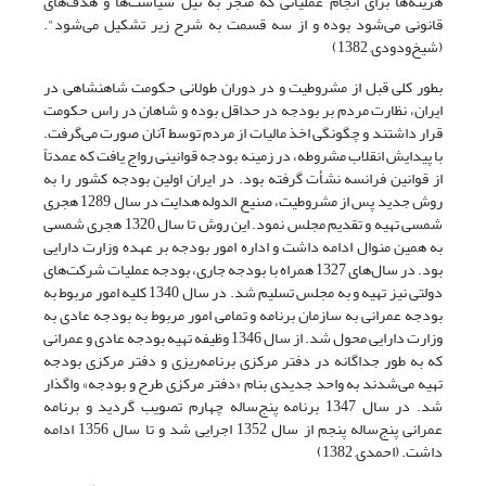
هزینه‌ها برای انجام عملیاتی که منجر به نیل سیاست‌ها و هدف‌های
قانونی می‌شود بوده و از سه قسمت به شرح زیر تشکیل می‌شود".
(شیخ‌ودودی, 1382)
بطور کلی قبل از مشروطیت و در دوران طولانی حکومت شاهنشاهی در
ایران، نظارت مردم بر بودجه در حداقل بوده و شاهان در راس حکومت
قرار داشتند و چگونگی اخذ مالیات از مردم توسط آنان صورت می‌گرفت.
با پیدایش انقلاب مشروطه، در زمینه بودجه قوانینی رواج یافت که عمدتاً
از قوانین فرانسه نشأت گرفته بود. در ایران اولین بودجه کشور را به
روش جدید پس از مشروطیت، صنیع الدوله هدایت در سال 1289 هجری
شمسی تهیه و تقدیم مجلس نمود. این روش تا سال 1320 هجری شمسی
به همین منوال ادامه داشت و اداره امور بودجه بر عهده وزارت دارایی
بود. در سال‌های 1327 همراه با بودجه جاری، بودجه عملیات شرکت‌های
دولتی نیز تهیه و به مجلس تسلیم شد. در سال 1340 کلیه امور مربوط به
بودجه عمرانی به سازمان برنامه و تمامی امور مربوط به بودجه عادی به
وزارت دارایی محول شد. از سال 1346 وظیفه تهیه بودجه عادی و عمرانی
که به طور جداگانه در دفتر مرکزی برنامه‌ریزی و دفتر مرکزی بودجه
تهیه می‌شدند به واحد جدیدی بنام «دفتر مرکزی طرح و بودجه» واگذار
شد. در سال 1347 برنامه پنج‌ساله چهارم تصویب گردید و برنامه
عمرانی پنج‌ساله پنجم از سال 1352 اجرایی شد و تا سال 1356 ادامه
داشت. (احمدی, 1382)