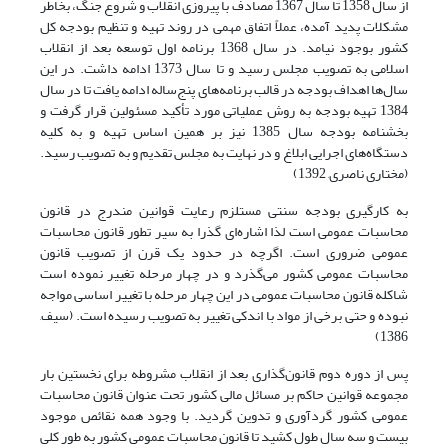
از سال 1358 تا سال 1367 مصادف با پیروزی انقلاب و شروع جنگ، بخاطر
مشکلات پدید آمده، عملاً اتفاق مهمی در روند تهیه و تنظیم بودجه کل
کشور بوجود نیامد. در سال 1368 برنامه اول توسعه بعد از انقلاب
اسلامی به تصویب مجلس رسید و تا سال 1373 ادامه داشت. در این
سال‌ها اهداف بودجه در قالب برنامه‌های پنج‌ساله ادامه یافت تا در سال
1384 تهیه بودجه به روش عملیاتی مورد تأکید مسئولین قرار گرفت و
بخشنامه بودجه سال 1385 نیز بر همین اساس تهیه و به کلیه
دستگاه‌های اجرایی ابلاغ و در نهایت به مجلس تقدیم و به تصویب رسید.
(مختاری ناصری, 1392)
به کارگیری بودجه سنتی مستلزم رعایت قوانین مندرج در قانون
محاسبات عمومی است لذا اشاره‌ای گذرا به سیر تطور قانون محاسبات
عمومی ضروری است. اگرچه در حدود یک قرن از تصویب قانون
محاسبات عمومی کشور می‌گذرد و در چهار مرحله تغییر نموده است
شاکله قانون محاسبات عمومی در این چهار مرحله با تغییر اساسی مواجه
نبوده و حتی برخی از مواد با اندکی تغییر به تصویب رسیده است. (سیف,
1386)
پس از دوره دوم قانون‌گذاری بعد از انقلاب مشروطه برای نخستین بار
مجموعه قوانین حاکم بر مسائل مالی کشور تحت عنوان قانون محاسبات
عمومی کشور گردآوری و تدوین گردید. با وجود همه نقائص موجود
بیست و سه سال طول کشید تا قانون محاسبات عمومی کشور به طور کلی