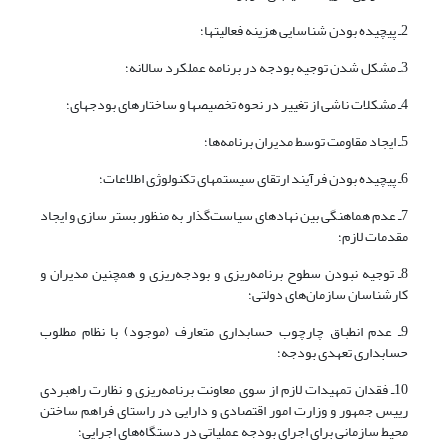
2ـ پیچیده بودن شناسایی هزینه فعالیت‎ها؛
3ـ مشکل شدن توجیه بودجه در برنامه عملکرد سالانه؛
4ـ مشکلات ناشی از تغییر در نحوه تخصیص‎ها و ساختارهای بودجه‎ای؛
5ـ ایجاد مقاومت توسط مدیران برنامه‌ها؛
6ـ پیچیده بودن فرآیند ارتقای سیستم‎های تکنولوژی اطلاعات؛
7ـ عدم هماهنگی بین نهادهای سیاست‌گذار به منظور بستر سازی و ایجاد
مقدمات لازم؛
8ـ توجیه نبودن سطوح برنامه‌ریزی و بودجه‌ریزی و همچنین مدیران و
کارشناسان سازمان‌های دولتی؛
9ـ عدم انطباق چارچوب حسابداری متعارف (موجود) با نظام مطلوب
حسابداری تعهدی بودجه؛
10ـ فقدان تمهیدات لازم از سوی معاونت برنامه‌ریزی و نظارت راهبردی
رییس جمهور و وزارت امور اقتصادی و دارایی در راستای فراهم ساختن
محیط سازمانی برای اجرای بودجه عملیاتی در دستگاه‌های اجرایی؛