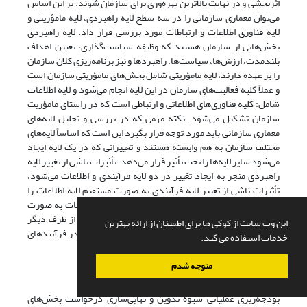
اثربخشی و در نهایت بالاترین بهره‌وری برای سازمان شوند. بر این ‌اساس
می‌توان معماری سازمانی را در سه سطح لایه راهبردی، لایه مامؤریتی و
لایه فناوری اطلاعات و ارتباطات مورد بررسی قرار داد. لایه راهبردی
بخش‌هایی از سازمان هستند که وظیفه سیاست‌گذاری، تعیین اهداف
بلندمدت، ارزش‌ها، سیاست‌ها، راهبردها و نیز برنامه‌ریزی کلان سازمان
را بر عهده دارند، لایه مامؤریتی شامل بخش‌های مامؤریتی سازمان است
و عملاً کلیه فعالیت‌های سازمان در این لایه انجام می‌شود و لایه اطلاعات
شامل: کلیه فناوری‌های اطلاعاتی و ارتباطی است که در راستای مامؤریت
سازمان تشکیل می‌شود. نکته مهمی که در بررسی و تحلیل لایه‌های
معماری سازمانی باید مورد توجه قرار بگیرد این است که اساساً لایه‌های
مختلف سازمان به هم وابسته هستند و تغییراتی که در یک لایه ایجاد
می‌شود سایر لایه‌ها را تحت تأثیر قرار می‌دهد. تأثیرات ناشی از تغییر لایه
راهبردی منجر به ایجاد تغییر در دو لایه فرآیندی و اطلاعات می‌شود،
تأثیرات ناشی از تغییر لایه فرآیندی به صورت مستقیم لایه اطلاعات را
تحت تأثیر قرار می‌دهد و تأثیرات ناشی از تغییر لایه اطلاعات به صورت
مستقیم بر لایه بالایی یعنی لایه فرآیندی تأثیر می‌گذارد. از طرف دیگر
این وب سایت از کوکی ها برای اطمینان از ارائه بهترین
تغییر در استراتژی‌ها یا فناوری اطلاعات، خود سبب تغییر در فرآیندهای
خدمات استفاده می کند.
سازمان می‌گردد. (عمید & دهقانان, 1387)
متوجه شدم
3-5-3. نقش بخش راهبردی سازمان در بودجه‌ریزی
بودجه‌ریزی عملیاتی شیوه تدوین و نهایی‌سازی درخواست بخش‌های