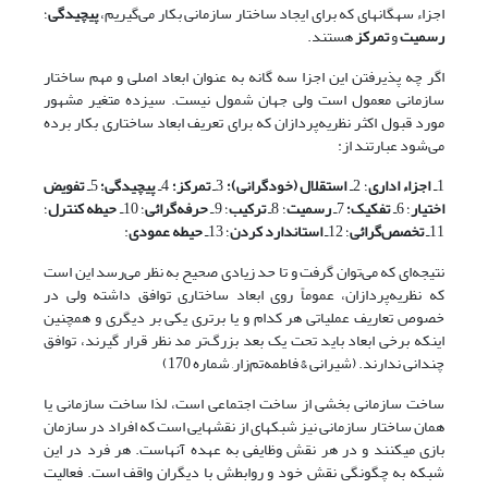
اجزاء سه­گانه­ای که برای ایجاد ساختار سازمانی بکار می‌گیریم،
پیچیدگی
؛
رسمیت
و
تمرکز
هستند.
اگر چه پذیرفتن این اجزا سه گانه به عنوان ابعاد اصلی و مهم ساختار
سازمانی معمول است ولی جهان شمول نیست. سیزده متغیر مشهور
مورد قبول اکثر نظریه‌پردازان که برای تعریف ابعاد ساختاری بکار برده
می‌شود عبارتند از:
1ـ
اجزاء اداری
؛ 2ـ
استقلال (خودگرانی)؛
3ـ
تمرکز؛
4ـ
پیچیدگی؛
5ـ
تفویض
اختیار
؛ 6ـ
تفکیک؛
7ـ
رسمیت
؛ 8ـ
ترکیب
؛ 9ـ
حرفه‌گرائی
؛ 10ـ
حیطه کنترل
؛
11ـ
تخصص‌گرائی
؛ 12ـ
استاندارد کردن
؛ 13ـ
حیطه عمودی
:
نتیجه‌ای که می‌توان گرفت و تا حد زیادی صحیح به نظر می‌رسد این است
که نظریه‌پردازان، عموماً روی ابعاد ساختاری توافق داشته ولی در
خصوص تعاریف عملیاتی هر کدام و یا برتری یکی بر دیگری و همچنین
اینکه برخی ابعاد باید تحت یک بعد بزرگ‌تر مد نظر قرار گیرند، توافق
چندانی ندارند. (شیرانی & فاطمه‌تم‌زار, شماره 170)
ساخت سازمانی بخشی از ساخت اجتماعی است، لذا ساخت سازمانی یا
همان ساختار سازمانی نیز شبکه­ای از نقش­هایی است که افراد در سازمان
بازی می­کنند و در هر نقش وظایفی به عهده آنهاست. هر فرد در این
شبکه به چگونگی نقش خود و روابطش با دیگران واقف است. فعالیت