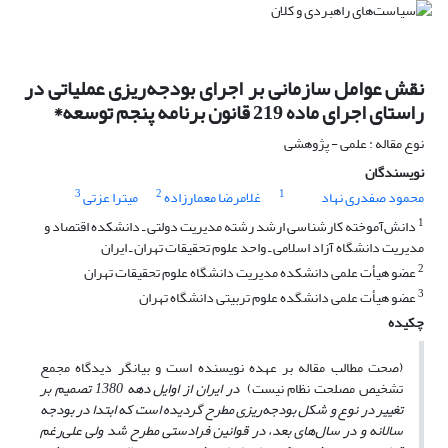
نقش عوامل سازمانی بر اجرای بودجه‌ریزی عملیاتی در
راستای اجرای ماده 219 قانون برنامه پنجم توسعه*
نوع مقاله : علمی - پژوهشی
نویسندگان
3
2
1
محمود صفدری نهاد
غلامرضا معمارزاده
میترا عزتی
1
دانش‌آموخته کارشناسی ارشد رشته مدیریت دولتی ـ دانشکده اقتصاد و
مدیریت دانشگاه آزاد اسلامی ـ واحد علوم تحقیقات تهران ـ ایران
2
عضو هیأت علمی دانشکده مدیریت دانشگاه علوم تحقیقات تهران
3
عضو هیأت علمی دانشگده علوم تربیتی دانشگاه تهران
چکیده
(صحت مطالب مقاله بر عهده نویسنده است و بیانگر دیدگاه مجمع
تشخیص مصلحت نظام نیست)
در ایران از اوایل دهه 1380 تصمیم بر
تغییر در نوع و شکل بودجه‌ریزی مطرح گردیده است که ابتدا در بودجه
سالانه و در سال‌هاى بعد، در قوانین فرادستى مطرح شد ولی علی‌رغم