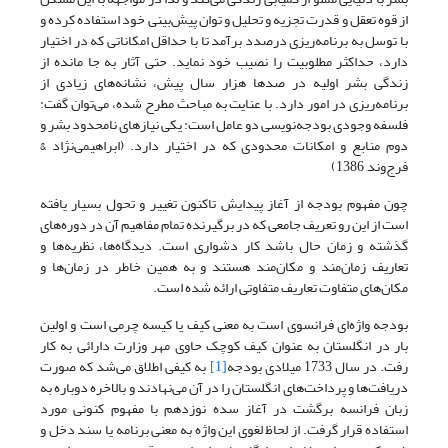
از قوه تعقل و قدرت تجزیه و تحلیل و توان پیش‌بینی خود استفاده کرده و
با توسل به برنامه‌ریزی درصدد برآمد تا با حداقل امکاناتی که در اختیار
دارد، حداکثر مطلوبیت را نصیب خود نماید. حتی آثار به جا مانده از
زندگی بشر اولیه در صدها هزار سال پیش، نشانه‌های زیادی از
برنامه‌ریزی در امور دارد. با عنایت به مباحث مطرح شده، می‌توان گفت:
فلسفه وجودی بودجه‌نویسی دو عامل است: یکی نیازهای نامحدود بشر و
دوم منابع و امکانات محدودی که در اختیار دارد. (ابراهیمی‌نژاد &
فرج‌وند, 1386)
چون مفهوم بودجه از آغاز پیدایش تاکنون تغییر و تحول بسیار یافته
است از این رو تعریف جامعی که در برگیرنده تمام مفاهیم آن در دوره‌های
گذشته و زمان حال باشد کار دشواری است. دیدگاه‌ها، نظریه‌ها و
تعاریف زمان‌مند و مکان‌مند هستند و به همین خاطر در زمان‌ها و
مکان‌های متفاوت تعاریف متفاوتی ارائه شده است.
بودجه واژه‌ای فرانسوی است به معنی کیف یا کیسه چرمی است و اولین
بار در انگلستان به عنوان کیف کوچک حاوی مهر وزارت دارائی به کار
رفت. در سال 1733 میلادی بودجه
[1]
به کیفی اطلاق می‌شد که صورت
دریافت‌ها و پرداخت‌های انگلستان را در آن می‌نهادند و بالاخره دوباره به
زبان فرانسه برگشت در آغاز سده نوزدهم با مفهوم کنونی مورد
استفاده قرار گرفت. از لحاظ لغوی این واژه به معنی برنامه یا سند دخل و