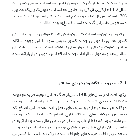
مورد تجدید نظر قرار گیرد و دومین قانون محاسبات عمومی کشور به
سال 1312 جایگزین آن گردید. قانون محاسبات عمومی کنونی که مصوب
1366 است، پس از انقلاب و به تبع تغییرات پیش آمده و الزامات جدید
دستخوش تغییراتی گردیده است. (شیخ‌ودودی, 1382)
در تدوین قانون محاسبات کنونی کوشش شد تا قوانین مالی و محاسباتی
کشور مطابق با موازین جدید کشور تدوین شود با این وجود شاکله
قوانین تفاوت چندانی با ادوار قبلی نداشته است. به همین علت طی
سالیان بعد و به موازات الزامات جدید اصلاحات زیادی برای آن ارائه شده
است.
2-1. مسیر و خاستگاه بودجه ریزی عملیاتی
رکود اقتصادی سال‌های 1930 ناشی از جنگ جهانی دوم منجر به مجموعه
مشکلات جدیدی شد که در جهت حل این مشکل ایجاد نظام بودجه
دوگانه هزینه‌های جاری و سرمایه‌ای بعمل آمد. هدف این اصلاح که
بخصوص درکشورهای اسکاندیناوی انجام شد ایجاد یک بودجه
سرمایه‌ای بود که فقط از طریق استقراض تامین مالی شده و دارائی‌های
حاصل از آن دارای طول عمر بیشتری بوده و قادر به ایجاد درآمد و در
نتیجه بازپرداخت هزینه‌های وام اخذ شده درآینده باشد. با گسترش