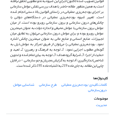
قوانین تصویب شده تاکنون اجرای این شیوه به نحو مطلوبی تحقق نیافته
است به همین منظور مقاله حاضر با هدف بررسی نقش عوامل سازمانی
بر اجرای بودجه‌ریزی عملیاتی در راستای قوانین بالا دستی انجام شده
است. تغییر شیوه بودجه‌ریزی عملیاتی در دستگاه‌های دولتی با
چالش‌های درون سازمانی و برون سازمانی روبرو بوده است. از میان
عوامل برون سازمانی با عوامل محیطی و اندازه دولت به عنوان مهمترین
عوامل روبرو بوده و برای عوامل درون سازمانی می‌توان به تطابق میان
تجهیزات، منابع انسانی و منابع مالی به عنوان مهمترین چالش اشاره
نمود. بودجه‌ریزی عملیاتی را می‌توان از طریق تمرکز به عوامل ذیل به
گونه‌ای مطلوب اجرایی نمود:
1ـ توجه به فرهنگ و رهبرى؛ 2ـ تعهد و
حمایت از اجرا؛ 3ـ شرایط گروه هدف؛ 3ـ توجه به بهای تمام شده و تدوین
شاخص اندازه‌گیری؛ 4ـ توجه به گرایش مجریان و جو سازمانى.
* در فایل
چاپی این مقاله، به جای ماده 219 به اشتباه ماده 195 ذکر شده است.
کلیدواژه‌ها
کلمات کلیدی: بودجه‌ریزی عملیاتی
طرح سازمانی
شناسایی عوامل
درون‌سازمانی
موضوعات
مدیریت