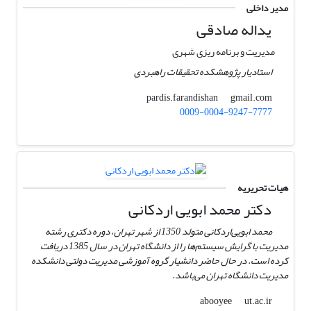
مدیر داخلی
یداله صادقی
مدیریت و برنامه ریزی شهری
استادیار پژوهشکده تحقیقات راهبردی
gmail.com
pardis.farandishan
0009-0004-9247-7777
هیات تحریریه
دکتر محمد ابویی اردکانی
محمد ابویی‌اردکانی متولد 1350 از شهر تهران، دوره دکتری رشته
مدیریت با گرایش سیستم‌ها را از دانشگاه تهران در سال 1385 دریافت
کرده است. در حال حاضر دانشیار گروه آموزشی مدیریت دولتی دانشکده
مدیریت دانشگاه تهران می‌باشد.
ut.ac.ir
abooyee