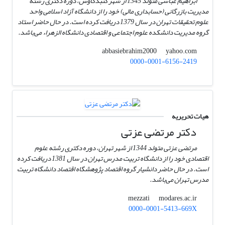
ابراهیم عباسی متولد 1345 از شهر گنبدکاوس، دوره دکتری رشته
مدیریت بازرگانی (حسابداری مالی) خود را از دانشگاه آزاد اسلامی واحد
علوم تحقیقات تهران در سال 1379 دریافت کرده است. در حال حاضر استاد
گروه مدیریت دانشکده علوم اجتماعی و اقتصادی دانشگاه الزهراء می‌باشد.
yahoo.com
abbasiebrahim2000
0000-0001-6156-2419
هیات تحریریه
دکتر مرتضی عزتی
مرتضی عزتی متولد 1344 از شهر تهران، دوره دکتری رشته علوم
اقتصادی خود را از دانشگاه تربیت مدرس تهران در سال 1381 دریافت کرده
است. در حال حاضر دانشیار گروه اقتصاد پژوهشگاه اقتصاد دانشگاه تربیت
مدرس تهران می‌باشد.
modares.ac.ir
mezzati
0000-0001-5413-669X