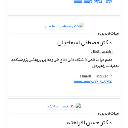
0000-0003-2534-1832
هیات تحریریه
دکتر مصطفی اسماعیلی
روابط بین الملل
عضو هیأت علمی دانشگاه عالی دفاع ملی و معاون پژوهشی پژوهشکده
تحقیقات راهبردی
sndu.ac.ir
esmaili
0000-0002-3215-5256
هیات تحریریه
دکتر حسن افراخته