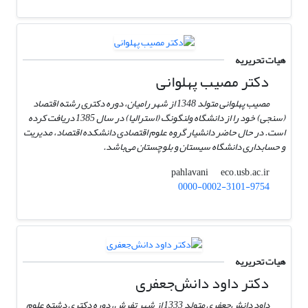
هیات تحریریه
دکتر مصیب پهلوانی
مصیب پهلوانی متولد 1348 از شهر رامیان، دوره دکتری رشته اقتصاد
(سنجی) خود را از دانشگاه ولنگونگ (استرالیا) در سال 1385 دریافت کرده
است. در حال حاضر دانشیار گروه علوم اقتصادی دانشکده اقتصاد، مدیریت
و حسابداری دانشگاه سیستان و بلوچستان می‌باشد.
eco.usb.ac.ir
pahlavani
0000-0002-3101-9754
هیات تحریریه
دکتر داود دانش‌جعفری
داود دانش‌جعفری متولد 1333 از شهر تفرش، دوره دکتری دشته علوم