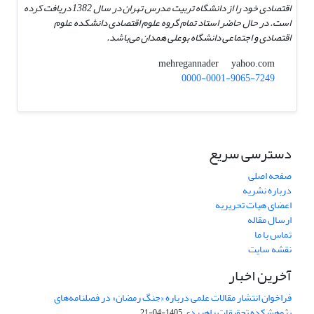
اقتصادی خود را از دانشگاه تربیت مدرس تهران در سال 1382 دریافت کرده
است. در حال حاضر استاد تمام گروه علوم اقتصادی دانشکده علوم
اقتصادی و اجتماعی دانشگاه بوعلی همدان می‌باشد.
yahoo.com
mehregannader
0000-0001-9065-7249
دسترسی سریع
صفحه اصلی
درباره نشریه
اعضای هیات تحریریه
ارسال مقاله
تماس با ما
نقشه سایت
آخرین اخبار
فراخوان انتشار مقالات علمی درباره «جنگ رمضان» در فصلنامه‌های
پژوهشکده تحقیقات راهبردی
1405-04-21