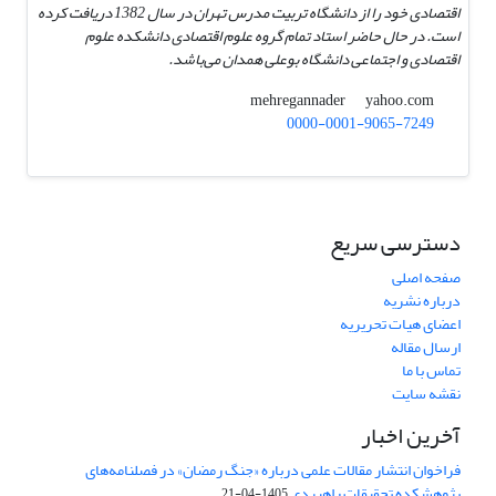
اقتصادی خود را از دانشگاه تربیت مدرس تهران در سال 1382 دریافت کرده
است. در حال حاضر استاد تمام گروه علوم اقتصادی دانشکده علوم
اقتصادی و اجتماعی دانشگاه بوعلی همدان می‌باشد.
yahoo.com
mehregannader
0000-0001-9065-7249
دسترسی سریع
صفحه اصلی
درباره نشریه
اعضای هیات تحریریه
ارسال مقاله
تماس با ما
نقشه سایت
آخرین اخبار
فراخوان انتشار مقالات علمی درباره «جنگ رمضان» در فصلنامه‌های
پژوهشکده تحقیقات راهبردی
1405-04-21