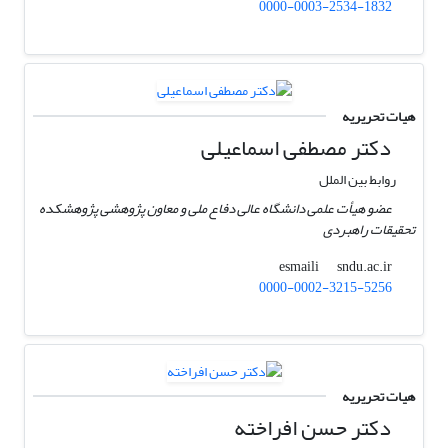
0000-0003-2534-1832
هیات تحریریه
دکتر مصطفی اسماعیلی
روابط بین الملل
عضو هیأت علمی دانشگاه عالی دفاع ملی و معاون پژوهشی پژوهشکده
تحقیقات راهبردی
sndu.ac.ir
esmaili
0000-0002-3215-5256
هیات تحریریه
دکتر حسن افراخته