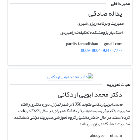
مدیر داخلی
یداله صادقی
مدیریت و برنامه ریزی شهری
استادیار پژوهشکده تحقیقات راهبردی
gmail.com
pardis.farandishan
0009-0004-9247-7777
هیات تحریریه
دکتر محمد ابویی اردکانی
محمد ابویی‌اردکانی متولد 1350 از شهر تهران، دوره دکتری رشته
مدیریت با گرایش سیستم‌ها را از دانشگاه تهران در سال 1385 دریافت
کرده است. در حال حاضر دانشیار گروه آموزشی مدیریت دولتی دانشکده
مدیریت دانشگاه تهران می‌باشد.
ut.ac.ir
abooyee