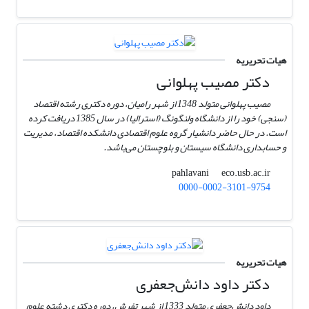
هیات تحریریه
دکتر مصیب پهلوانی
مصیب پهلوانی متولد 1348 از شهر رامیان، دوره دکتری رشته اقتصاد
(سنجی) خود را از دانشگاه ولنگونگ (استرالیا) در سال 1385 دریافت کرده
است. در حال حاضر دانشیار گروه علوم اقتصادی دانشکده اقتصاد، مدیریت
و حسابداری دانشگاه سیستان و بلوچستان می‌باشد.
eco.usb.ac.ir
pahlavani
0000-0002-3101-9754
هیات تحریریه
دکتر داود دانش‌جعفری
داود دانش‌جعفری متولد 1333 از شهر تفرش، دوره دکتری دشته علوم