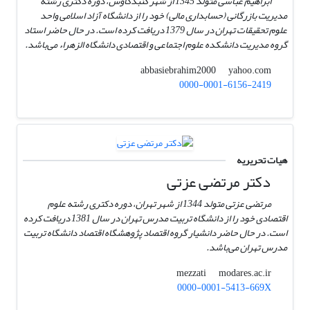
ابراهیم عباسی متولد 1345 از شهر گنبدکاوس، دوره دکتری رشته
مدیریت بازرگانی (حسابداری مالی) خود را از دانشگاه آزاد اسلامی واحد
علوم تحقیقات تهران در سال 1379 دریافت کرده است. در حال حاضر استاد
گروه مدیریت دانشکده علوم اجتماعی و اقتصادی دانشگاه الزهراء می‌باشد.
yahoo.com
abbasiebrahim2000
0000-0001-6156-2419
هیات تحریریه
دکتر مرتضی عزتی
مرتضی عزتی متولد 1344 از شهر تهران، دوره دکتری رشته علوم
اقتصادی خود را از دانشگاه تربیت مدرس تهران در سال 1381 دریافت کرده
است. در حال حاضر دانشیار گروه اقتصاد پژوهشگاه اقتصاد دانشگاه تربیت
مدرس تهران می‌باشد.
modares.ac.ir
mezzati
0000-0001-5413-669X