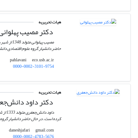
هیات تحریریه
دکتر مصیب پهلوانی
حاضر دانشیار گروه علوم اقتصادی دان
eco.usb.ac.ir
pahlavani
0000-0002-3101-9754
هیات تحریریه
دکتر داود دانش‌جع
کرده است. در حال حاضر دانشیار گروه ا
gmail.com
daneshjafari
0000-0002-4783-5676