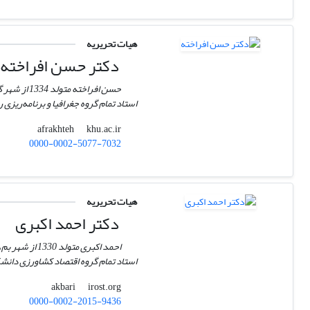
هیات تحریریه
دکتر حسن افراخته
استاد تمام گروه جغرافیا و برنامه‌ریز
khu.ac.ir
afrakhteh
0000-0002-5077-7032
هیات تحریریه
دکتر احمد اکبری
استاد تمام گروه اقتصاد کشاورزی دانش
irost.org
akbari
0000-0002-2015-9436