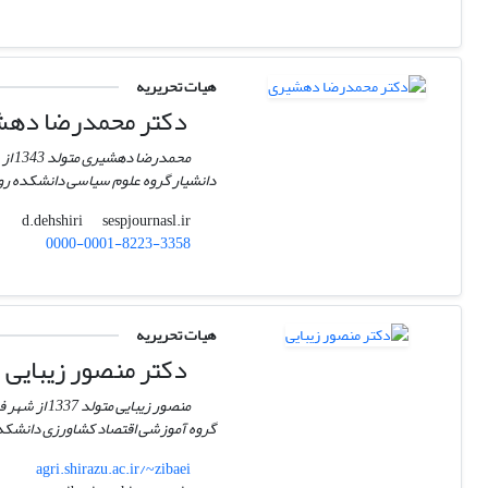
هیات تحریریه
دکتر محمد‌رضا ده
دانشیار گروه علوم سیاسی دانشکده رواب
sespjournasl.ir
d.dehshiri
0000-0001-8223-3358
هیات تحریریه
دکتر منصور زیبایی
گروه آموزشی اقتصاد کشاورزی دانشکده
agri.shirazu.ac.ir/~zibaei