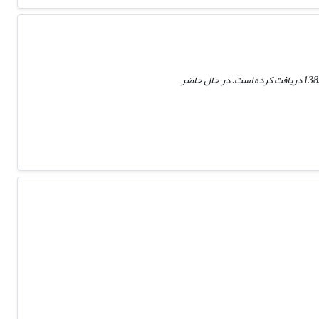
محمد ابویی‌اردکانی متولد 1350 از شهر تهران، دوره دکتری رشته مدیریت با گرایش سیستم‌ها را از دانشگاه تهران در سال 1385 دریافت کرده است. در حال حاضر