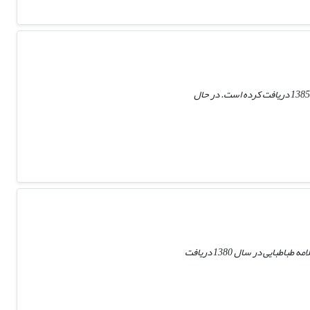
مصیب پهلوانی متولد 1348 از شهر رامیان، دوره دکتری رشته اقتصاد (سنجی) خود را از دانشگاه ولنگونگ (استرالیا) در سال 1385 دریافت کرده است. در حال
داود دانش‌جعفری متولد 1333 از شهر تفرش، دوره دکتری دشته علوم اقتصادی با گرایش اقتصاد بخش عمومی از دانشگاه علامه طباطبایی در سال 1380 دریافت