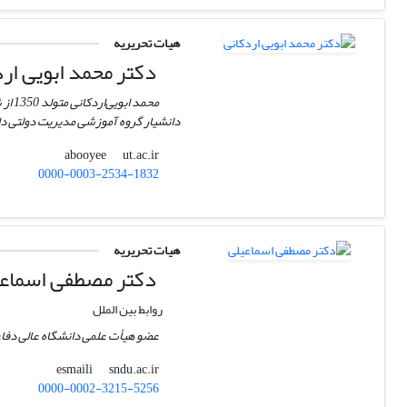
هیات تحریریه
دکتر محمد ابویی ار
دانشیار گروه آموزشی مدیریت دولتی د
ut.ac.ir
abooyee
0000-0003-2534-1832
هیات تحریریه
دکتر مصطفی اسماع
روابط بین الملل
عضو هیأت علمی دانشگاه عالی دفا
sndu.ac.ir
esmaili
0000-0002-3215-5256