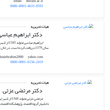
shirazu.ac.ir
zibaei
0000-0003-4633-0593
هیات تحریریه
دکتر ابراهیم عباسی
ابراهیم 
سال 1379 دریافت کرده است. در حال حاضر استاد گروه مدیریت دانشکده علوم اجتماعی و اقتصادی دانشگاه الزهراء می‌باشد.
yahoo.com
abbasiebrahim2000
0000-0001-6156-2419
هیات تحریریه
دکتر مرتضی عزتی
دانشیار گروه اقتصاد پژوهشگاه اقتصاد