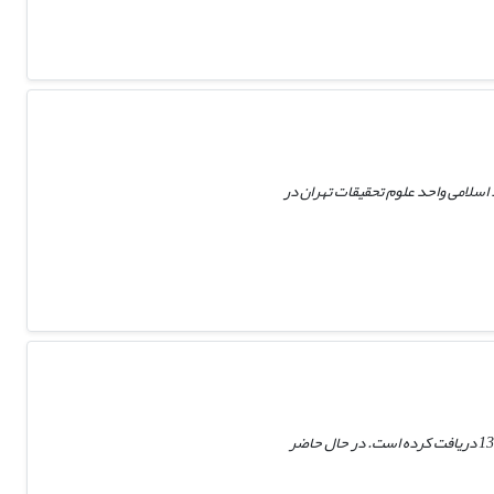
اه آزاد اسلامی واحد علوم تحقیقات تهران در
مرتضی عزتی متولد 1344 از شهر تهران، دوره دکتری رشته علوم اقتصادی خود را از دانشگاه تربیت مدرس تهران در سال 1381 دریافت کرده است. در حال حاضر