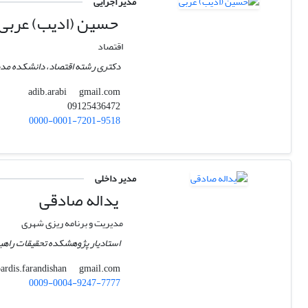
مدیر اجرایی
حسین (ادیب) عربی
اقتصاد
دکتری رشته اقتصاد، دانشکده مدیر
gmail.com
adib.arabi
09125436472
0000-0001-7201-9518
مدیر داخلی
یداله صادقی
مدیریت و برنامه ریزی شهری
استادیار پژوهشکده تحقیقات راه
gmail.com
pardis.farandishan
0009-0004-9247-7777