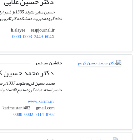
دکتر حسین علایی
تمام گروه مدیریت دانشکده کارآفرینی 
sespjournal.ir
h.alayee
0000-0003-2449-604X
جانشین سردبیر
دکتر محمد حسین ک
حاضر استاد تمام گروه منابع اقتصاد و 
www.karim.ir/
gmail.com
karimsistani482
0000-0002-7114-8702