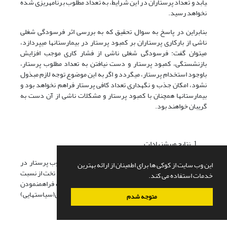
یابد و تعداد پرستاران در این شرایط، به تعداد مطلوب برنامه­ریزی شده
نخواهد رسید.
بنابراین در پاسخ به سوال تحقیق که به بررسی اثر فرسودگی شغلی
ناشی از بارکاری پرستاران بر کمبود پرستار در بیمارستان­ها می­پردازد،
می­توان گفت: فرسودگی شغلی ناشی از فشار کاری موجب افزایش
بازنشستگی، کمبود پرستار و دست نیافتن به تعداد مطلوب پرستار،
باوجود استخدام پرستار، می­گردد و اگر به این موضوع توجه لازم مبذول
نشود، امکان جذب و نگهداری تعداد کافی پرستار فراهم نخواهد بود و
بیمارستان­ها همچنان با کمبود پرستار و مشکلات ناشی از آن دست به
گریبان خواهند بود.
نتایج وپیشنهادات
نتایج شبیه­سازی نشان داد که فراهم نمودن تعداد مطلوب پرستار در
این وب سایت از کوکی ها برای اطمینان از ارائه بهترین
بیمارستان­ها به سادگی امکان­پذیر نیست و نسبت پرستار به تخت از نسبت
خدمات استفاده می کند.
مطلوب کمتر می­باشد و لازم است سیاست­های مناسبی جهت فراهم­نمودن
تعداد کافی پرستار در بیمارستان­ها اتخاذ شود. روش­هایی(سیاست­هایی)
متوجه شدم
جهت بهبود اوضاع وجود دارد که به آن­ها اشاره می­شود: