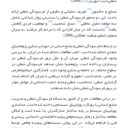
شغلی است.(بوریتز
[11]
،2006)
[12]
مسلچ و جکسون
تعریف عملیاتی و دقیقی از فرسودگی شغلی ارائه
دادند. این دو محقق فرسودگی شغلی را سندرمی روان شناختی شامل
[14]
[13]
سه مولفه تحلیل عاطفی
، مسخ شخصیت
و موفقیت فردی کاهش
[15]
یافته
دانستند که در میان افرادی که با مردم کار می­کنند به میزان
متفاوت اتفاق می­­افتد.(هاکانن،2006)
در ارتباط با فرسودگی شغلی و منابع انسانی در حوزه پرستاری پژوهش­های
متعدی انجام شده است. اغلب مطالعات انجام شده در ایران، به بررسی
وجود فرسودگی شغلی، میزان آن و علل بروز فرسودگی شغلی در
پرستاران پرداخته است. پژوهش­ها نشان می­دهد فرسودگی شغلی در
سطوح مختلف، در جامعه پرستاری وجود دارد. فشارکاری، ابهام وتعارض
در نقش، عدم تناسب حقوق و کارانه دریافتی با میزان کار انجام شده،
گرانباری شغلی، عدم­امنیت شغلی وعدم حمایت اجتماعی از عوامل موثر
در بروز فرسودگی شغلی نشان داده شده­اند.
در برخی مطالعات خارج از کشور به مساله فرسودگی شغلی و مدیریت
منابع انسانی با رویکرد پویایی­های سیستم پرداخته شده است. مدل­سازی
پویایی­های سیستم بر پایه ساختار مدارکنترلی بنا شده است و امکان
مطالعه ساختار و رفتار سیستم‌های پیچیده اقتصادی، اجتماعی، زیستی و
فنی را فراهم می‌کند. در این روش سیستم‌های پیچیده واقعی توسط