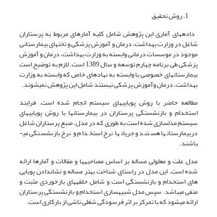
روش تحقیق
داده­های آماری این پژوهش شامل کلیه آمارهای مربوط به پرستاران
شاغل در وزارت بهداشت، درمان و آموزش پزشکی و تخت­های بیمارستانی
موجود در موسسات درمانی وابسته به وزارت بهداشت، درمان و آموزش
پزشکی طی برنامه چهارم توسعه و سال 1389 است. لازم به توضیح است
بیمارستان­های خصوصی یا وابسته به نهادهای خاص که وابسته به وزارت
بهداشت، درمان وآموزش پزشکی نیستند شامل این پژوهش نمی­شوند.
مطالعه حاضر با روش پویایی­های سیستم انجام شده است. فرایند
استخدام و بازنشستگی پرستاران در بیمارستان­ها با روش پویایی­های
سیستم مدل­سازی شده است به طوری که در مدل، منبع پرستاران شاغل
دربیمارستان­ها هستند و جریان­ها نرخ استخدام و نرخ بازنشستگی می­
باشند.
مدل علت و معلولی مساله بر اساس مصاحبه­ها و مقالات و آمارها ارائه
شده است. این مدل در راستای شناخت بهتر مساله و نشان­دادن پویایی
های استخدام و بازنشستگی است و شامل حلقه­های بازخوردی مثبت و
منفی می­باشد. سپس مدل شبیه­سازی استخدام و بازنشستگی پرستاران
ارائه می­شود که با تمرکز بر اثر فرسودگی شغلی ناشی از بارکاری است.