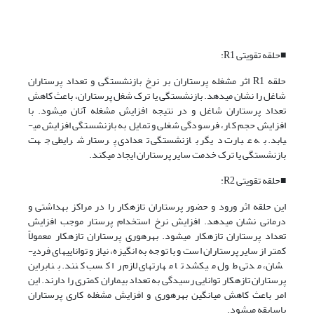
■حلقه تقویتی R1:
حلقه R1 اثر مشغله پرستاران بر نرخ بازنشستگی و تعداد پرستاران
شاغل را نشان می­دهد. بازنشستگی یا ترک شغل پرستاران، باعث کاهش
تعداد پرستاران شاغل و در نتیجه افزایش مشغله آنان می­شود. با
افزایش حجم کار، فرسودگی شغلی و تمایل به بازنشستگی افزایش می­
یابد. به عبارت دیگر بازنشستگی تعدادی پرستار شرایطی جهت
بازنشستگی یا ترک خدمت سایر پرستاران ایجاد می­کند.
■حلقه تقویتی R2:
این حلقه اثر ورود و حضور پرستاران تازه­کار را در مراکز بهداشتی و
درمانی نشان می­دهد. افزایش نرخ استخدام پرستار موجب افزایش
تعداد پرستاران تازه­کار می­شود. بهره­وری پرستاران تازه­کار معمولاً
کمتر از سایر پرستاران است و با توجه به انگیزه، نیاز و توانایی­های فردی­
شان، مدتی طول می­کشد تا مهارت­های لازم را کسب کنند. بنابراین
پرستاران تازه­کار توانایی رسیدگی به تعداد بیماران کمتری را دارند. این
امر باعث کاهش میانگین بهره­وری و افزایش مشغله کاری پرستاران
باسابقه می­شود.