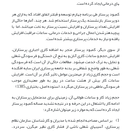
های درمانی ایجاد کرده است.
کمبود پرستار طی برنامه چهارم توسعه و قبل­تر اتفاق افتاد که به ازای هر
دو پرستار بازنشسته، یک پرستار استخدام شد. هر چند، آمارها حاکی از
افزایش تعداد پرستاران و افزایش نسبت پرستار به تخت می­باشد، اما با
پیچیده­تر­شدن اعمال جراحی و خدمات درمانی، ساعات مراقبت افزایش
یافته و نیاز به خدمات پرستاری بیشتر شده است.
از سوی دیگر، کمبود پرستار منجر به اضافه کاری اجباری پرستاران،
افزایش حجم و ساعات کاری آنان و به تبع آن خستگی و فرسودگی شغلی
و تمایل به ترک خدمت می­شود. مطالعات حاکی از آن است که فرسودگی
شغلی به طور واضح و شفافی بر بدنه جامعه پرستاری ایران سایه افکنده
است و حجم کاری زیاد از مهمترین عوامل تاثیر گذار بر آن است. افزایش
ساعات کار بیش از هشت ساعت در روز به طور معنی­داری موجب
فرسودگی عاطفی در پرستاران می­گردد.(ستوده اصل، بختیاری،1385)
حجم زیاد کار و ساعات طولانی آن، زمینه­ای برای عدم­تمایل پرستاران به
ادامه کار یا اشتغال در این حرفه و در نتیجه تشدید مساله کمبود پرستار
ایجاد کرده است که به موارد زیر می­توان اشاره کرد:
1) بر اساس مصاحبه انجام شده با مدیران و کارشناسان سازمان نظام
پرستاری، آسیب­های شغلی ناشی از فشار کاری نظیر میگرن، سردرد،