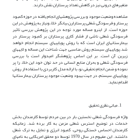
متغیرهای درونی نیز در کاهش تعداد پرستاران نقش دارند.
مشاهده وضعیت موجود و بررسی پژوهش­های انجام یافته در حوزه کمبود
پرستار و فرسودگی شغلی پرستارارن بیان­گر خلاء ونیاز به پژوهش در این
حوزه است. از این­رو مساله مورد توجه در این پژوهش بررسی تاثیر
فرسودگی شغلی ناشی از فشار کاری پرستاران بر کمبود پرستار در
بیمارستان­های ایران است که با روش پویایی­های سیستم انجام خواهد
شد.پویایی­های سیستم روش مناسبی جهت شناخت این مساله و لایه­های
زیرین آن است. بر این اساس پژوهشگر امیدوار است با بررسی
فرسودگی شغلی و بحران منابع انسانی در حد توان خود این خلاء را پر
نموده و ضمن انجام تحقیقی نو، با ارائه مدل کاربردی با استفاده از روش
پویایی­های سیستم، در جهت بهبود وضعیت موجود پرستاران بیمارستان­ها
اقدام نماید.
مبانی نظری تحقیق
واژه فرسودگی شغلی نخستین بار در بین مردم توسط کارمندان بخش
خدمات در توضیح استرس شغلی مزمن به کار برده شد. زمانی­که
کارمندان احساس خستگی روحی، کمبود انرژی و تمایل به ترک شغل
داشتند. این مفهوم در سال 1970 توسط دو محقق امریکایی به نام­های