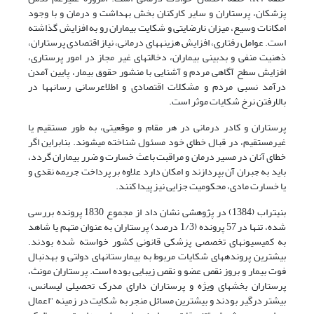
پزشکان، پرستاران و سایر کارکنان بخش بهداشت و درمان و با وجود
امکانات وسیع، میزان نارضایتی و شکایت بیماران رو به افزایش گذاشته
است. عوامل رفتاری، افزایش هزینه‏های درمانی، نیاز اقتصادی پرستاران،
ذهنیت منفی و بدبینی بیماران، دخالت‏های غیر مجاز در امور پرستاری،
افزایش سطح آگاهی مردم و آشنایی با منشور حقوق بیمار، پایین آمدن
درآمد نسبی مردم و مشکلات اقتصادی و اطلاع­رسانی رسانه‏ها در
بالارفتن نرخ شکایات موثر است.
پرستاران و کادر درمانی در هر مقام و موقعیتی، به طور مستقیم یا
غیرمستقیم، در قبال خطای خود مسئول شناخته می­شوند. بنابراین اگر
خطای آنان در مسیر درمان و مراقبت باعث خسارت و ضرر بیماران گردد،
باید به جبران آن بپردازند و امکان دارد علاوه بر پرداخت جریمه نقدی و
یا خسارت مادی، محکومیت جزایی نیز پیدا کنند.
بنی­تراب (1384) در پژوهشی نشان داد از مجموع 1830 پرونده بررسی
شده، تنها در 57 پرونده (1/3 درصد) پرستاران به عنوان متهم یا شاهد
به کمیسیون­های تخصصی پزشکی قانونی کشور خواسته شده بودند.
بیشترین پرونده­های شکایات مربوط به بیمارستان­های دولتی و به­دنبال
فوت بیمار و بروز نقص عضو و نقص زیبایی بوده است. پرستاران مونث،
پرستاران بخش­های ویژه و پرستاران دارای مدرک تحصیلی لیسانس،
بیشتر درگیر بودند و بیشترین مسائل منجر به شکایت در زمینه "اعمال