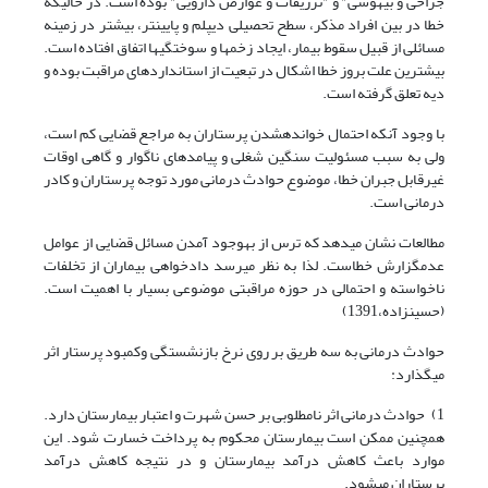
جراحی و بیهوشی" و "تزریقات و عوارض دارویی" بوده است. در حالی­که
خطا در بین افراد مذکر، سطح تحصیلی دیپلم و پایین­تر، بیشتر در زمینه
مسائلی از قبیل سقوط بیمار، ایجاد زخم­ها و سوختگی­ها اتفاق افتاده است.
بیشترین علت بروز خطا اشکال در تبعیت از استانداردهای مراقبت بوده و
دیه تعلق گرفته است.
با وجود آن­که احتمال خوانده­شدن پرستاران به مراجع قضایی کم است،
ولی به سبب مسئولیت سنگین شغلی و پیامدهای ناگوار و گاهی اوقات
غیرقابل جبران خطا، موضوع حوادث درمانی مورد توجه پرستاران و کادر
درمانی است.
مطالعات نشان می­دهد که ترس از به­وجود آمدن مسائل قضایی از عوامل
عدم­گزارش خطاست. لذا به نظر می­رسد دادخواهی بیماران از تخلفات
ناخواسته و احتمالی در حوزه مراقبتی موضوعی بسیار با اهمیت است.
(حسین­زاده،1391)
حوادث درمانی به سه طریق بر روی نرخ بازنشستگی وکمبود پرستار اثر
می­گذارد:
1) حوادث درمانی اثر نامطلوبی بر حسن شهرت و اعتبار بیمارستان دارد.
همچنین ممکن است بیمارستان محکوم به پرداخت خسارت شود. این
موارد باعث کاهش درآمد بیمارستان و در نتیجه کاهش درآمد
پرستاران می­شود.