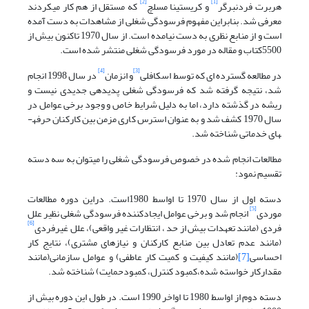
[2]
[1]
هربرت فردنبرگر
و کریستینا مسلچ
که مستقل از هم کار می­کردند
معرفی شد. بنابراین مفهوم فرسودگی شغلی از مشاهدات به دست آمده
است و از منابع نظری به دست نیامده است. از سال 1970 تاکنون بیش از
5500کتاب و مقاله در مورد فرسودگی شغلی منتشر شده است.
[4]
[3]
در مطالعه گسترده ای که توسط اسکافلی
و انزمان
در سال 1998 انجام
شد، نتیجه گرفته شد که فرسودگی شغلی پدیده­ی جدیدی نیست و
ریشه در گذشته دارد، اما به دلیل شرایط خاص و وجود برخی عوامل در
سال 1970 کشف شد و به عنوان استرس کاری مزمن بین کارکنان حرفه­
های خدماتی شناخته شد.
مطالعات انجام شده در خصوص فرسودگی شغلی را می­توان به سه دسته
تقسیم نمود:
دسته اول از سال 1970 تا اواسط 1980است. دراین دوره مطالعات
[5]
موردی
انجام شد و برخی عوامل ایجادکننده فرسودگی شغلی نظیر علل
[6]
فردی (مانند تعهدات بیش از حد ، انتظارات غیر واقعی)، علل غیر­فردی
(مانند عدم تعادل بین منابع کارکنان و نیازهای مشتری)، نتایج کار
احساسی
[7]
(مانند کیفیت و کمیت کار عاطفی) و عوامل سازمانی(مانند
مقدارکار خواسته شده،کمبود کنترل، کمبودحمایت) شناخته شد.
دسته دوم از اواسط 1980 تا اواخر 1990 است. در طول این دوره بیش از