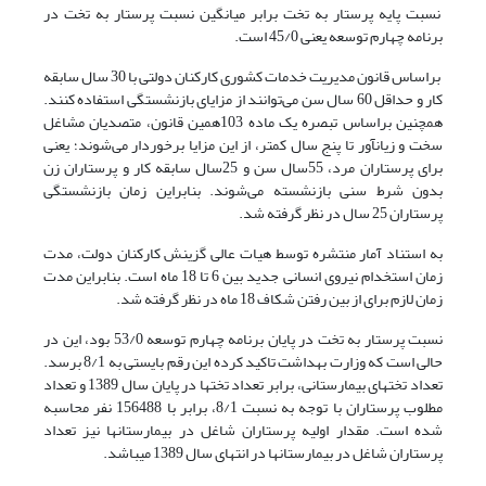
نسبت پایه پرستار به تخت برابر میانگین نسبت پرستار به تخت در
برنامه چهارم توسعه یعنی 45/0 است.
براساس قانون مدیریت خدمات کشوری کارکنان دولتی با 30 سال سابقه
کار و حداقل 60 سال سن می‌توانند از مزایای بازنشستگی استفاده کنند.
همچنین براساس تبصره یک ماده 103همین قانون، متصدیان مشاغل
سخت و زیان­آور تا پنج سال کمتر، از این مزایا برخوردار می‌شوند؛ یعنی
برای پرستاران مرد، 55سال سن و 25سال سابقه کار و پرستاران زن
بدون شرط سنی بازنشسته می‌شوند. بنابراین زمان بازنشستگی
پرستاران 25 سال در نظر گرفته شد.
به استناد آمار منتشره توسط هیات عالی گزینش کارکنان دولت، مدت
زمان استخدام نیروی انسانی جدید بین 6 تا 18 ماه است. بنابراین مدت
زمان لازم برای از بین رفتن شکاف 18 ماه در نظر گرفته شد.
نسبت پرستار به تخت در پایان برنامه چهارم توسعه 53/0 بود، این در
حالی است که وزارت بهداشت تاکید کرده این رقم بایستی به 8/1 برسد.
تعداد تخت­های بیمارستانی، برابر تعداد تخت­ها در پایان سال 1389 و تعداد
مطلوب پرستاران با توجه به نسبت 8/1، برابر با 156488 نفر محاسبه
شده است. مقدار اولیه پرستاران شاغل در بیمارستان­ها نیز تعداد
پرستاران شاغل در بیمارستان­ها در انتهای سال 1389 می­باشد.