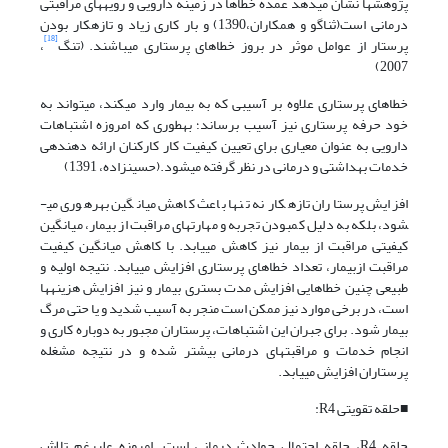
پژوهش­ها نشان می­دهد عمده خطاها در زمینه دارویی و رویه­های مراقبتی
درمانی است(ثناگو و همکاران،1390) و بار کاری زیاد و تازه­کار بودن
[18]
پرستار از عوامل موثر در بروز خطاهای پرستاری می­باشند. (تنگ
،
2007)
خطاهای پرستاری علاوه بر آسیبی که به بیمار وارد می­کند، می­تواند به
خود حرفه پرستاری نیز آسیب برساند؛ به­طوری که امروزه اشتباهات
دارویی به عنوان معیاری برای تعیین کیفیت کار کارکنان ارائه دهنده­ی
خدمات بهداشتی و درمانی در نظر گرفته می­شود.(حسین­زاده، 1391)
افزایش پرستاران تازه­کار نه تنها باعث کاهش میانگین بهره­وری می­
شود، بلکه به دلیل کم­بودن تجربه و مهارت­های مراقبت از بیمار، میانگین
کیفیتی مراقبت از بیمار نیز کاهش می­یابد. با کاهش میانگین کیفیت
مراقبت ازبیمار، تعداد خطاهای پرستاری افزایش می­یابد. نتیجه اولیه و
طبیعی چنین خطاهایی افزایش مدت بستری بیمار و نیز افزایش هزینه­ها
است، در برخی موارد نیز ممکن است منجر به آسیب شدید و یا حتی مرگ
بیمار شود. برای جبران این اشتباهات، پرستاران مجبور به دوباره کاری و
انجام خدمات و مراقبت­های درمانی بیشتر شده و در نتیجه مشغله
پرستاران افزایش می­یابد.
■حلقه تقویتی R4:
حلقه R4، حلقه احتمال حوادث درمانی است. امروزه علی­رغم تلاش