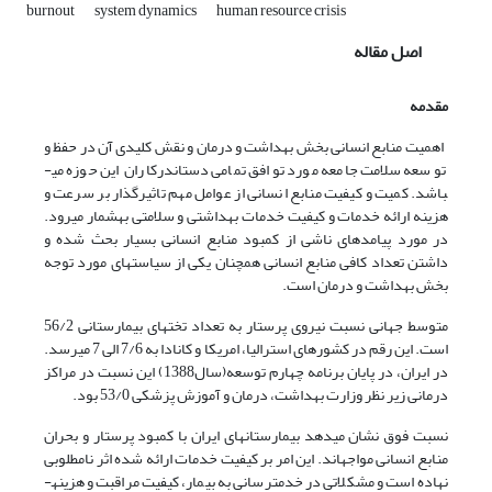
burnout
system dynamics
human resource crisis
اصل مقاله
مقدمه
اهمیت منابع انسانی بخش بهداشت و درمان و نقش کلیدی آن در حفظ و
توسعه سلامت جامعه مورد توافق تمامی دست­اندرکاران این حوزه می­
باشد. کمیت و کیفیت منابع انسانی از عوامل مهم تاثیرگذار بر سرعت و
هزینه ارائه خدمات و کیفیت خدمات بهداشتی و سلامتی به­شمار می­رود.
در مورد پیامدهای ناشی از کمبود منابع انسانی بسیار بحث شده و
داشتن تعداد کافی منابع انسانی هم­چنان یکی از سیاست­های مورد توجه
بخش بهداشت و درمان است.
متوسط جهانی نسبت نیروی پرستار به تعداد تخت­های بیمارستانی 56/2
است. این رقم در کشورهای استرالیا، امریکا و کانادا به 7/6 الی 7 می­رسد.
در ایران، در پایان برنامه چهارم توسعه(سال1388) این نسبت در مراکز
درمانی زیر نظر وزارت بهداشت، درمان و آموزش پزشکی 53/0 بود.
نسبت فوق نشان­ می­دهد بیمارستان­های ایران با کمبود پرستار و بحران
منابع انسانی مواجه­اند. این امر بر کیفیت خدمات ارائه شده اثر نامطلوبی
نهاده است و مشکلاتی در خدمت­رسانی به بیمار، کیفیت مراقبت و هزینه­