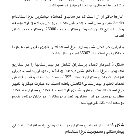
باشند و منابع مالی و بودجه لازم نیز فراهم باشد.
آمارها حاکی از آن است که در سال­های گذشته، بیشترین نرخ استخدام
35065 نفر در سال است. جذب این تعداد نیرو، طی برنامه چهارم توسعه
و در راستای تامین کمبود پرستار و جذب 23000 پرستار جدید، اتفاق
افتاد.
بنابراین در مدل شبیه­سازی نرخ استخدام را طوری تغییر می­دهیم تا
حداکثر نرخ استخدام 35062 نفر در سال باشد.
شکل 5 نمودار تعداد پرستاران شاغل در بیمارستان­ها را در سناریو
محدودیت نرخ استخدام نشان می­دهد. چنان­که از نمودار پیداست، میزان
افزایش تعداد پرستاران تا سال 1395، نسبت به سناریو قبل(افزایش
تعداد تخت­های بیمارستانی) کاهش یافته است. به عبارت دیگر با تغییر
نرخ استخدام، مدت زمان بیشتری لازم است تا تعداد پرستاران به تعداد
مطلوب برسد. در این سناریو، تعداد پرستاران در پایان برنامه پنجم
توسعه 125768 نفر می­باشد.
شکل 5:
نمودار تعداد پرستاران در سناریوهای پایه، افزایش تخت­های
بیمارستانی و محدودیت نرخ استخدام