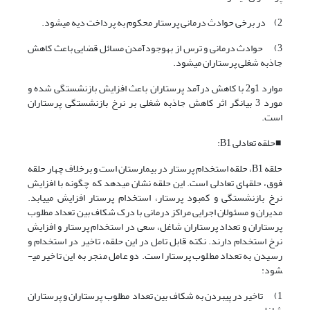
2) در برخی حوادث درمانی پرستار محکوم به پرداخت دیه می­شود.
3) حوادث درمانی و ترس از به­وجود­آمدن مسائل قضایی باعث کاهش
جاذبه شغلی پرستاران می­شود.
موارد 1و2 با کاهش درآمد پرستاران باعث افزایش بازنشستگی شده و
مورد 3 بیانگر اثر کاهش جاذبه شغلی بر نرخ بازنشستگی پرستاران
است.
■حلقه تعادلی B1:
حلقه B1، حلقه استخدام پرستار در بیمارستان است و برخلاف چهار حلقه
فوق، حلقه­ای تعادلی است. این حلقه نشان می­دهد که چگونه با افزایش
نرخ بازنشستگی و کمبود پرستار، استخدام پرستار افزایش می­یابد.
مدیران و مسئولان اجرایی مراکز درمانی با درک شکاف بین تعداد مطلوب
پرستاران و تعداد پرستاران شاغل، سعی در استخدام پرستار و افزایش
نرخ استخدام دارند. نکته قابل تامل در این حلقه، تاخیر در استخدام و
رسیدن به تعداد مطلوب پرستار است. دو عامل منجر به این تاخیر می­
شود:
1) تاخیر در پی­بردن به شکاف بین تعداد مطلوب پرستاران و پرستاران