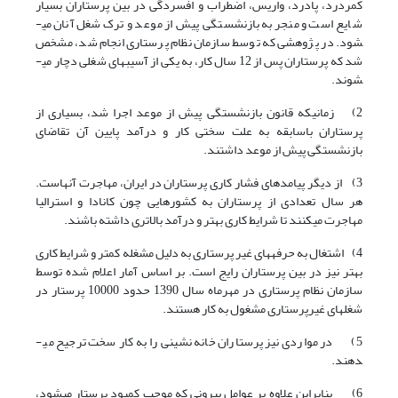
کمردرد، پادرد، واریس، اضطراب و افسردگی در بین پرستاران بسیار
شایع است و منجر به بازنشستگی پیش از موعد و ترک شغل آنان می­
شود. در پژوهشی که توسط سازمان نظام پرستاری انجام شد، مشخص
شد که پرستاران پس از 12 سال کار، به یکی از آسیب­های شغلی دچار می­
شوند.
2) زمانی­که قانون بازنشستگی پیش از موعد اجرا شد، بسیاری از
پرستاران باسابقه به علت سختی کار و درآمد پایین آن تقاضای
بازنشستگی پیش از موعد داشتند.
3) از دیگر پیامدهای فشار کاری پرستاران در ایران، مهاجرت آن­هاست.
هر سال تعدادی از پرستاران به کشورهایی چون کانادا و استرالیا
مهاجرت می­کنند تا شرایط کاری بهتر و درآمد بالاتری داشته باشند.
4) اشتغال به حرفه­های غیر پرستاری به دلیل مشغله کمتر و شرایط کاری
بهتر نیز در بین پرستاران رایج است. بر اساس آمار اعلام شده توسط
سازمان نظام پرستاری در مهرماه سال 1390 حدود 10000 پرستار در
شغل­های غیر­پرستاری مشغول به کار هستند.
5) در مواردی نیز پرستاران خانه نشینی را به کار سخت ترجیح می­
دهند.
6) بنابراین علاوه بر عوامل بیرونی که موجب کمبود پرستار می­شود،