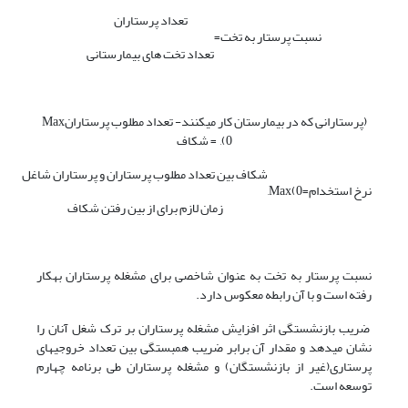
تعداد پرستاران
نسبت پرستار به تخت
=
تعداد تخت های بیمارستانی
(پرستارانی که در بیمارستان کار می­کنند- تعداد مطلوب پرستارانMax
(0, = شکاف
شکاف بین تعداد مطلوب پرستاران و پرستاران شاغل
نرخ استخدام
=
Max(0,
زمان لازم برای از بین رفتن شکاف
نسبت پرستار به تخت به عنوان شاخصی برای مشغله پرستاران به­کار
رفته است و با آن رابطه معکوس دارد.
ضریب بازنشستگی اثر افزایش مشغله پرستاران بر ترک شغل آنان را
نشان می­دهد و مقدار آن برابر ضریب همبستگی بین تعداد خروجی­های
پرستاری(غیر از بازنشستگان) و مشغله پرستاران طی برنامه چهارم
توسعه است.