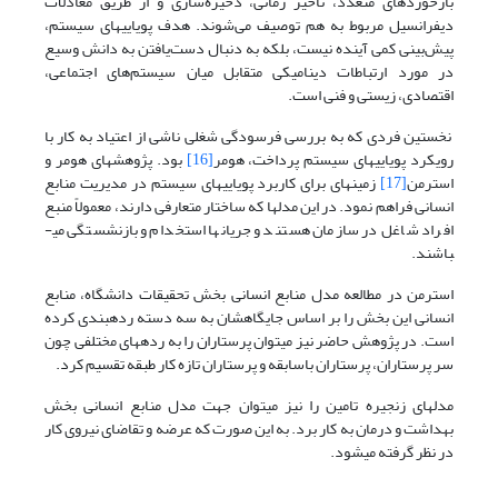
بازخوردهای متعدد، تأخیر زمانی، ذخیره‌سازی و از طریق معادلات
دیفرانسیل مربوط به هم توصیف می‌شوند. هدف پویایی­های سیستم،
پیش‌بینی کمی آینده نیست، بلکه به دنبال دست‌یافتن به دانش وسیع
در مورد ارتباطات دینامیکی متقابل میان سیستم‌های اجتماعی،
اقتصادی، زیستی و فنی است.
نخستین فردی که به بررسی فرسودگی شغلی ناشی از اعتیاد به کار با
رویکرد پویایی­های سیستم پرداخت، هومر
[16]
بود. پژوهش­های هومر و
استرمن
[17]
زمینه­ای برای کاربرد پویایی­های سیستم در مدیریت منابع
انسانی فراهم نمود. در این مدل­ها که ساختار متعارفی دارند، معمولاً منبع
افراد شاغل در سازمان هستند و جریان­ها استخدام و بازنشستگی می­
باشند.
استرمن در مطالعه مدل منابع انسانی بخش تحقیقات دانشگاه، منابع
انسانی این بخش را بر اساس جایگاه­شان به سه دسته رده­بندی کرده
است. در پژوهش حاضر نیز می­توان پرستاران را به رده­های مختلفی چون
سر پرستاران، پرستاران باسابقه و پرستاران تازه کار طبقه تقسیم کرد.
مدل­های زنجیره تامین را نیز می­توان جهت مدل منابع انسانی بخش
بهداشت و درمان به کار برد. به این صورت که عرضه و تقاضای نیروی کار
در نظر گرفته می­شود.