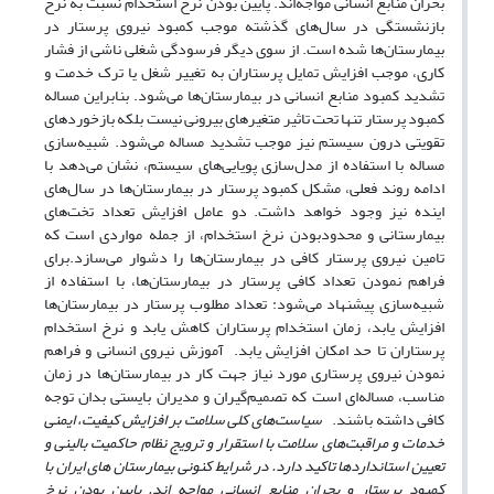
بحران منابع انسانی مواجه‌‌اند. پایین بودن نرخ استخدام نسبت به نرخ
بازنشستگی در سال‌های گذشته موجب کمبود نیروی پرستار در
بیمارستان‌ها شده است. از سوی دیگر فرسودگی شغلی ناشی از فشار
کاری، موجب افزایش تمایل پرستاران به تغییر شغل یا ترک خدمت و
تشدید کمبود منابع انسانی در بیمارستان‌ها می‌شود. بنابراین مساله
کمبود پرستار تنها تحت تاثیر متغیرهای بیرونی نیست بلکه بازخوردهای
تقویتی درون سیستم نیز موجب تشدید مساله می‌شود. شبیه‌سازی
مساله با استفاده از مدل‌سازی پویایی‌های سیستم، نشان می‌دهد با
ادامه روند فعلی، مشکل کمبود پرستار در بیمارستان‌ها در سال‌های
اینده نیز وجود خواهد داشت. دو عامل افزایش تعداد تخت‌های
بیمارستانی و محدود‌بودن نرخ استخدام، از جمله مواردی است که
تامین نیروی پرستار کافی در بیمارستان‌ها را دشوار می‌سازد.برای
فراهم نمودن تعداد کافی پرستار در بیمارستان‌ها، با استفاده از
شبیه‌‌سازی پیشنهاد می‌شود: تعداد مطلوب پرستار در بیمارستان‌ها
افزایش یابد، زمان استخدام پرستاران کاهش یابد و نرخ استخدام
پرستاران تا حد امکان افزایش یابد. آموزش نیروی انسانی و فراهم
نمودن نیروی پرستاری مورد نیاز جهت کار در بیمارستان‌ها در زمان
مناسب، مساله‌ای است که تصمیم‌گیران و مدیران بایستی بدان توجه
کافی داشته باشند.
سیاست‌های کلی سلامت بر افزایش کیفیت، ایمنی
خدمات و مراقبت‌های سلامت با استقرار و ترویج نظام حاکمیت بالینی و
تعیین استانداردها تاکید دارد. در شرایط کنونی بیمارستان های ایران با
کمبود پرستار و بحران منابع انسانی مواجه اند. پایین بودن نرخ