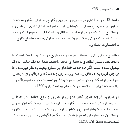
■حلقه تقویتی R3:
حلقه R3 اثر خطاهای پرستاری را بر روی کار پرستاران نشان می­دهد.
منظور از خطای پرستاری، کوتاهی از انجام استانداردهای مراقبتی و
پرستاری است که در چهار قالب بی­مبالاتی، بی­احتیاطی، عدم مهارت و عدم
رعایت نظامات دولتی امکان بروز می­یابد؛ به عبارتی همه خطاهای کاری در
مراقبت­های پرستاری.
خطاهای بالینی یکی از مسائل مهم در محیط­های مراقبت و سلامت است. با
وجود بعد وسیع خطاهای پرستاری، تامین امنیت بیمار به یک چالش بزرگ
تبدیل شده است. اگر چه حذف خطاهای پرستاری بعید به نظر می­رسد، اما
می­توان آن را به حداقل رساند. پرستاران و همه کادر مراقبت­های درمانی،
صرف­نظر از این­که چقدر ماهر، متعهد و دقیق هستند، در انجام مراقبت­های
ارائه شده دچار اشتباه می­شوند.(بقایی و همکاران، 1390)
در ایران، اگرچه هنوز آمار مدونی از میزان و نوع خطاها در حیطه­ی
بیمارستان در دست نیست، کارشناسان حدس می­زنند که این میزان
بسیار بالا باشد و افزایش پرونده­های ارجاعی شکایات مردم از پزشکان و
پرستاران به سازمان نظام پزشکی ودادگاه­ها گواهی بر این مدعاست.
(منجوقی و همکاران، 1390)