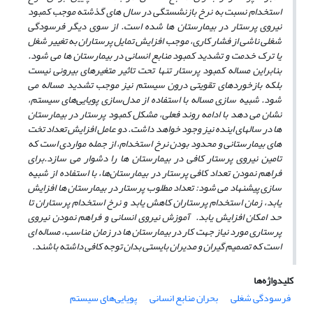
استخدام نسبت به نرخ بازنشستگی در سال های گذشته موجب کمبود
نیروی پرستار در بیمارستان ها شده است. از سوی دیگر فرسودگی
شغلی ناشی از فشار کاری، موجب افزایش تمایل پرستاران به تغییر شغل
یا ترک خدمت و تشدید کمبود منابع انسانی در بیمارستان ها می شود.
بنابراین مساله کمبود پرستار تنها تحت تاثیر متغیرهای بیرونی نیست
بلکه بازخوردهای تقویتی درون سیستم نیز موجب تشدید مساله می
شود. شبیه سازی مساله با استفاده از مدل‌سازی پویایی‌های سیستم،
نشان می دهد با ادامه روند فعلی، مشکل کمبود پرستار در بیمارستان
ها در سالهای اینده نیز وجود خواهد داشت. دو عامل افزایش تعداد تخت
های بیمارستانی و محدود بودن نرخ استخدام، از جمله مواردی است که
تامین نیروی پرستار کافی در بیمارستان ها را دشوار می سازد.برای
فراهم نمودن تعداد کافی پرستار در بیمارستان‌ها، با استفاده از شبیه
سازی پیشنهاد می شود: تعداد مطلوب پرستار در بیمارستان ها افزایش
یابد، زمان استخدام پرستاران کاهش یابد و نرخ استخدام پرستاران تا
حد امکان افزایش یابد. آموزش نیروی انسانی و فراهم نمودن نیروی
پرستاری مورد نیاز جهت کار در بیمارستان ها در زمان مناسب، مساله ای
است که تصمیم گیران و مدیران بایستی بدان توجه کافی داشته باشند.
کلیدواژه‌ها
فرسودگی شغلی
بحران منابع انسانی
پویایی‌های سیستم