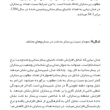
مطلوب پرستاران لحاظ نشده است. با این شرایط نسبت تعداد پرستاران
در مدل نهایی به تعداد تخت­های بیمارستانی پیش­بینی شده در سال 1394،
برابر34/1 می­باشد.
شکل6:
نمودار نسبت پرستار به تخت در سناریوهای مختلف
مدل نهایی که شامل افزایش تعداد تخت­های بیمارستانی و محدودیت نرخ
استخدام است، می­تواند به عنوان مدلی برای نشان­دادن وضعیت پرستاران
در بیمارستان­ها به کار رود. چنان­که مدل شبیه­سازی نهایی نشان می­دهد
تعداد پرستاران شاغل در بیمارستان­ها همواره از تعداد مطلوب پرستاران
کمتر است و نسبت پرستار به تخت مطلوب، برآورده نمی­شود. این امر به
دلیل وجود حلقه تقویتی R در مدل شبیه­سازی است که اثر فرسودگی
شغلی ناشی از فشار کاری را بر تعداد پرستاران شاغل نشان می­دهد. با
افزایش مشغله پرستاران، که با شاخص نسبت پرستار به تخت نشان
داده شده است، تمایل آنان به کناره­گیری از شغل افزایش یافته و نرخ
بازنشستگی افزایش می­یابد، در نتیجه تعداد پرستاران شاغل کاهش می­