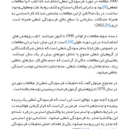
1000 مطالعه در مورد فرسودگی شغلی انجام شد که اغلب آن­ها مطالعات
مقطعی
[8]
بود و بنابراین امکان استنتاج و کشف روابط علت ومعلولی وجود
نداشت. در یک متاآنالیز از این مطالعات، مشخص شد که کار احساسی به
همراه مشکلات سازمانی با سطح بالای فرسودگی شغلی همراه است.
(زپف
[9]
،2002)
دسته سوم مطالعات از اواخر 1990 تا کنون می­باشد. اغلب پژوهش های
انجام شده در این دوره، طولی
[10]
است. از این میان، تنها برخی مطالعات
در خصوص علل ابتلا به فرسودگی شغلی است که شامل شرکت­کنندگانی
از گروه­های شغلی متنوع یا شامل دوره­ای بیش از یک سال می­باشد.
یافته­های این مطالعات حاکی از آن است که حجم بالای کار، نیازهای عاطفی
زیاد، عدم تعادل در توقعات شغلی، عدم حمایت اجتماعی موجب خستگی
عاطفی می­شود.
در مجموع می­توان گفت که تحقیقات فرسودگی شغلی از مطالعات موردی
در سال 1970 تا پژوهش­های آزمون فرضیات پیش­بینی توسعه یافته است.
امروزه آنچه مورد توافق است این است که فرسودگی شغلی یک پدیده
پیچیده و چندمتغیره است. فرض بر آن است که قرار گرفتن طولانی­مدت
در شرایط نامطلوب و استرس­زا منجر به واکنش­های استرس در فرد شده و
این واکنش­ها منجر به فرسودگی شغلی می­شود. شناسایی نوع استرسی
که منجر یه این پروسه می­شود یکی از اهداف اصلی تحقیقات فرسودگی