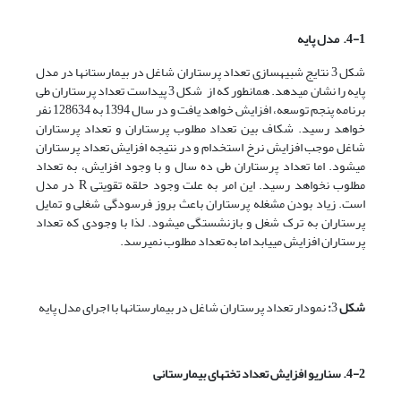
4-1. مدل پایه
شکل 3 نتایج شبیه­سازی تعداد پرستاران شاغل در بیمارستان­ها در مدل
پایه را نشان می­دهد. همان­طور که از شکل 3 پیداست تعداد پرستاران طی
برنامه پنجم توسعه، افزایش خواهد یافت و در سال 1394 به 128634 نفر
خواهد رسید. شکاف بین تعداد مطلوب پرستاران و تعداد پرستاران
شاغل موجب افزایش نرخ استخدام و در نتیجه افزایش تعداد پرستاران
می­شود. اما تعداد پرستاران طی ده سال و با وجود افزایش، به تعداد
مطلوب نخواهد رسید. این امر به علت وجود حلقه تقویتی R در مدل
است. زیاد بودن مشغله پرستاران باعث بروز فرسودگی شغلی و تمایل
پرستاران به ترک شغل و بازنشستگی می­شود. لذا با وجودی که تعداد
پرستاران افزایش می­یابد اما به تعداد مطلوب نمی­رسد.
شکل
3
:
نمودار تعداد پرستاران شاغل در بیمارستان­ها با اجرای مدل پایه
4-2. سناریو افزایش تعداد تخت­های بیمارستانی