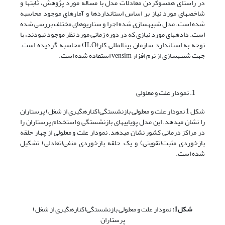
در راستای همسو­کردن معادلات مدل با مساله مورد پژوهش، ثابت­ها و
شاخص­های مورد نیاز بر اساس استانداردها و آمارهای موجود محاسبه
شده است. مدل شبیه­سازی شده اجرا و سناریوهای مختلف بررسی شده
است. داده­های مورد نیازی که در دوره زمانی مورد نظر موجود نبودند، با
توجه به استاندارد سازمان بین­المللی کار(ILO) محاسبه گردیده است.
جهت شبیه­سازی از نرم افزار vensim استفاده شده است.
نمودار علت و معلولی
شکل 1 نمودار علت و معلولی بازنشستگی(کناره­گیری از شغل) پرستاران
را نشان می­دهد. این مدل پویایی­های بازنشستگی و استخدام پرستاران را
در مراکز درمانی کشور نشان می­دهد. نمودار علت و معلولی از چهار حلقه
بازخوردی مثبت(تقویتی) و یک حلقه بازخوردی منفی(تعادلی) تشکیل
شده است.
شکل1:
نمودار علت و معلولی بازنشستگی(کناره­گیری از شغل)
پرستاران