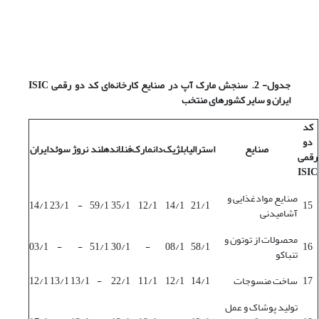
جدول- 2. سنجش مارک آپ در صنایع کارخانه‌ای کد دو رقمی
ISIC
ایران و سایر کشورهای منتخب
کد
دو
صنایع
استرالیا
بلژیک
دانمارک
فنلاند
هلند
نروژ
سوئد
ایران
رقمی
ISIC
صنایع موادغذایی و
14/1
23/1
-
59/1
35/1
12/1
14/1
21/1
15
آشامیدنی
محصولات از توتون و
03/1
-
-
51/1
30/1
-
08/1
58/1
16
تنباکو
17
ساخت منسوجات
14/1
12/1
11/1
22/1
-
13/1
13/1
12/1
تولید پوشاک و عمل