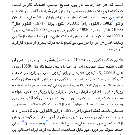
است که هر چه رقابت در بین صنایع بیشتر، اقتصاد کاراتر است.
دیدگاه‌ها و پارادایم‌های مختلفی برای ارزیابی شرایط رقابتی در ادبیات
اقتصادی به‌وجود آمده است که از بین آنها می‌توان به الگوهای برسناهان
[7]
4
3
2
و لئو
(1982)، الگوی ازام
(2001)، الگوی ایواتا
(1974)، الگوی هال
7
6
5
(1988)، الگوی راجر
(1995)، الگوی پنزر و روس
(1987) و الگوی بون
(2001) اشاره کرد. در این بخش ادبیات نظری مدل مستقیم اندازه‌گیری
رقابت (هال-راجر) را بررسی می‌کنیم تا به درک بهتری از نحوه کارکرد
آنها برسیم.
الگوی دیگر، الگوی راجر (1995) است که پژوهش حاضر نیز براساس آن
انجام شده است، مطالعه راجر در اصل ادامه و بسط کار هال (1988) بود.
هال (1998) یک آزمون جدید را برای آزمون قدرت بازاری در صنعت
آمریکا بکار برد. هال با انتقاد از الگوی برسناهان- لئو به‌دلیل تکیه
برفرضیاتی همچون شکل تابعی مشخص بجای توجه به فرم خلاصه شده
رویکرد غیرساختاری، آزمایش قدرت بازاری را با رویکردی جدید مواجه
ساخت. درک پایه‌ای او بدین صورت بود که در حالتی که قدرت بازاری
[8]
وجود دارد پسماند سنتی سولو
باید از تغییرات لگاریتم تغییر محصول،
مستقل باشد. کمک اصلی راجر (1995) در این الگو این بود که نشان داد
جهت بدست آوردن تخمینی بدون تورش از قدرت بازار، چگونه می‌توان
[10]
[9]
از تفاوت‌های بین پسماندهای سولوی تولید بنیان
و هزینه بنیان
برای
حذف شوک بهره‌وری غیر قابل مشاهده، استفاده کرد. ایراد احتمالی این