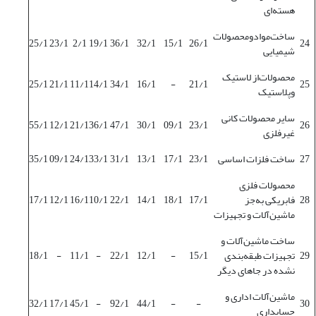
هسته‌ای
ساخت‌موادومحصولات
25/1
23/1
2/1
19/1
36/1
32/1
15/1
26/1
24
شیمیایی
محصولات‌از لاستیک‌
25/1
21/1
11/1
14/1
34/1
16/1
-
21/1
25
وپلاستیک
سایر محصولات کانی
55/1
12/1
21/1
36/1
47/1
30/1
09/1
23/1
26
غیرفلزی
27
ساخت فلزات اساسی
23/1
17/1
13/1
31/1
33/1
24/1
09/1
35/1
محصولات فلزی
28
فابریکی به‌جز
17/1
18/1
14/1
22/1
10/1
16/1
12/1
17/1
ماشین‌آلات و تجهیزات
ساخت ماشین‌آلات و
29
تجهیزات طبقه‌بندی
15/1
-
12/1
22/1
-
11/1
-
18/1
نشده در جاهای دیگر
ماشین‌آلات اداری و
32/1
17/1
45/1
-
92/1
44/1
-
-
30
حسابداری