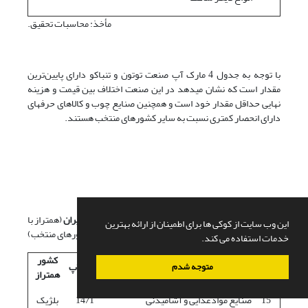
مأخذ: محاسبات تحقیق.
با توجه به جدول 4 مارک آپ صنعت توتون و تنباکو دارای پایین‌ترین
مقدار است که نشان می­دهد در این صنعت اختلاف بین قیمت و هزینه
نهایی حداقل مقدار خود است و همچنین صنایع چوب و کالاهای حرفه­ای
دارای انحصار کمتری نسبت به سایر کشورهای منتخب هستند.
جدول- 5. مارک آپ در صنایع کد دو رقمی
ISIC
ایران
(همتراز با
این وب سایت از کوکی ها برای اطمینان از ارائه بهترین
کشورهای منتخب)
خدمات استفاده می کند.
کد
کشور
رشته فعالیت
مارک آپ
متوجه شدم
ISIC
همتراز
15
صنایع موادغذایی و آشامیدنی
14/1
بلژیک