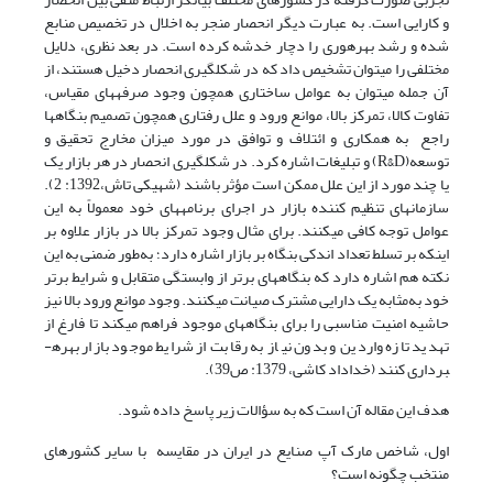
و کارایی است. به عبارت دیگر انحصار منجر به اخلال در تخصیص منابع
شده و رشد بهره­وری را دچار خدشه کرده است. در بعد نظری، دلایل
مختلفی را می­توان تشخیص داد که در شکل­گیری انحصار دخیل هستند، از
آن جمله می­توان به عوامل ساختاری همچون وجود صرفه­های مقیاس،
تفاوت کالا، تمرکز بالا، موانع ورود و علل رفتاری همچون تصمیم بنگاه­ها
راجع به همکاری و ائتلاف و توافق در مورد میزان مخارج تحقیق و
توسعه(R&D) و تبلیغات اشاره کرد. در شکل­گیری انحصار در هر بازار یک
یا چند مورد از این علل ممکن است مؤثر باشند (شهیکی تاش،1392: 2).
سازمان­های تنظیم کننده­ بازار در اجرای برنامه­های خود معمولاً به این
عوامل توجه کافی می­کنند. برای مثال وجود تمرکز بالا در بازار علاوه بر
اینکه بر تسلط تعداد اندکی بنگاه بر بازار اشاره دارد؛ به‌طور ضمنی به این
نکته هم اشاره دارد که ­بنگاه­های برتر از وابستگی متقابل و شرایط برتر
خود به‌مثابه یک دارایی مشترک صیانت می­کنند. وجود موانع ورود بالا نیز
حاشیه­ امنیت مناسبی را برای بنگاه­های موجود فراهم می­کند تا فارغ از
تهدید تازه واردین و بدون نیاز به رقابت از شرایط موجود بازار بهره­
برداری کنند (خداداد کاشی، 1379: ص39).
هدف این مقاله آن است که به سؤالات زیر پاسخ داده شود.
اول، شاخص مارک آپ صنایع در ایران در مقایسه با سایر کشورهای
منتخب چگونه است؟