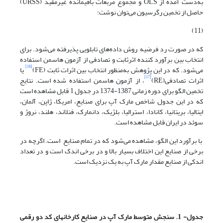
به‌دست آمده از OLS و مجموع مربعات باقیمانده غیرمقید (URSS)
حاصل از تخمین رگرسیون می‌توان نوشت:
(11)
که در صورت رد فرضیه روش داده‌های تابلویی پذیرفته می‌شود. برای
انتخاب بین برآورد کننده اثرثابت و تصادفی از آزمون هاسمن استفاده
[16]
می‌شود. که در این پژوهش به‌منظور انتخاب بین اثرات ثابت (FE)
یا
[17]
اثرات تصادفی(RE)
، از آزمون هاسمن استفاده شده است. نتایج
تخمین الگو برای دوره زمانی 1387-1374 در جدول 1 قابل مشاهده است
که در این جدول شاخص مارک آپ برای صنایع، امریکا، ژاپن، آلمان،
ایتالیا، بریتانیا، کانادا، استرالیا، بلژیک، دانمارک، فنلاند، هلند، نروژ و
سوئد در ایران قابل مشاهده است.
با برآورد این الگو، مشاهده می‌شود که در تمام صنایع است. اگرچه در
برخی از صنایع این اختلاف بسیار بالا و در برخی اندک است و در تعداد
اندکی از صنایع مقدار مارک آپ به یک نزدیک است.
جدول-
1
. سنجش متوسط مارک آپ در صنایع کارخانه­ای کد دو رقمی