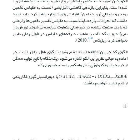
الگو بدین صورت است که بر پایه فرض بازدهی ثابت نسبت به مقیاس بنا
شده است. بنابراین بازدهی کاهشی (افزایشی) نسبت به مقیاس تخمین
روند رو به بالای (رو به پایین) افزایشی تورش‌دارخواهد کرد. باید توجه
داشت که انحرافات بازده ثابت نسبت به مقیاس تفسیر تخمین‌ها را زمانی
که با یک صنعت مشابه در دوره‌های متفاوت مقایسه می‌شوند تورش‌دار
نمی‌کند و اینکه ذات یا ماهیت صرفه‌های مقیاس در طول زمان تغییر
[11]
نخواهد کرد (ریزیتس
، 2010).
الگوی که در این مطالعه استفاده می‌شود، الگوی هال-راجر است. در
ادامه به مبانی نظری این الگو اشاره می‌شود. یک بنگاه با تابع تولید همگن
از درجه یک و تکنولوژی خنثی هیکسی است به‌صورتی که
E
)
K
,
Xn
2,...,
X
1,
X
(
F
) =
E
,
K
,
Xn
2,...,
X
1,
X
(
Y
با دیفرانسیل گیری لگاریتمی
از تابع تولید خواهیم داشت:
(1)