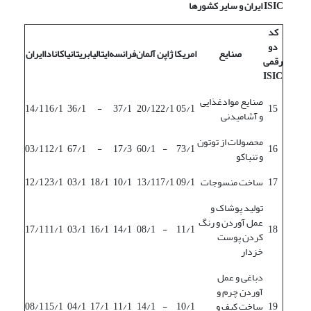
ISIC
ایران و سایر کشورها
کد
دو
صنایع
امریکا
ژاپن
آلمان
فرانسه
ایتالیا
بریتانیا
کانادا
ایران
رقمی
ISIC
صنایع موادغذایی
14/1
16/1
36/1
-
37/1
20/1
22/1
05/1
15
و آشامیدنی
محصولات از توتون
03/1
12/1
67/1
-
17/3
60/1
-
73/1
16
و تنباکو
17
ساخت منسوجات
09/1
17/1
13/1
10/1
18/1
03/1
23/1
12/1
تولید پوشاک و
عمل آوردن و رنگ
17/1
11/1
03/1
16/1
14/1
08/1
-
11/1
18
کردن پوست
خزدار
دباغی و عمل
آوردن چرم و
19
ساخت کیف و
10/1
-
14/1
11/1
17/1
04/1
15/1
08/1