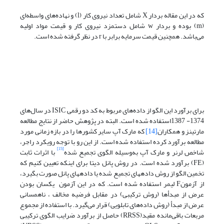
که در این مقاله بردار X شامل تعداد نیروی کار (l) و نهاده‌های واسطه‌ای
(m) بوده و بردار w شامل دستمزد نیروی کار و قیمت مواد اولیه
می‌باشد. همچنین قیمت سرمایه برابر با r در نظر گرفته شده است.
برای برآورد این الگو از داده‌های مربوط به کد دو رقمی ISIC در سال‌های
1374- 1387استفاده شده است. البته در پژوهش حاضر از نتایج مطالعه
مارتینز و همکاران
[14]
که مارک آپ سایر کشورها را در بازه زمانی مورد
مطالعه برآورد کرده استفاده شده است. از این رو با توجه رویکرد راجر،
[15]
شاخص لرنر و مارک آپ به‌وسیله الگوی تجمیع شده
با اثرات ثابت
(FE) برآورد شده است. در روش پانل دیتا برای اینکه تعیین کنیم که
تخمین الگو از روش داده­های تجمیع شده یا داده­های پانل صورت بگیرد،
از آزمونF لیمر استفاده ‌شده است. که در این آزمون یکسان بودن
عرض از مبدأها (روش ترکیبی) در مقابل فرضیه مخالف ، ناهمسانی
عرض از مبدأ (روش داده‌های تابلویی) قرار می‌گیرد. با استفاده از مجموع
مربعات باقی‌مانده مقید(RRSS) حاصل از برآورد ضرایب الگوی ترکیبی