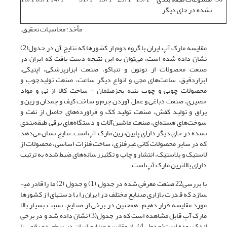
نشده در جای دیگر
مأخذ: محاسبات تحقیق.
مقایسه مارک آپ ایران با گروه دوم از کشورها که نتایج آن در جدول(2)
نشان داده شده است، می‌توان به این نتیجه دست یافت که ایران در
صنعت محصولات از توتون و تنباکو، صنعت ابزارپزشکی، اپتیکی،
ابزاردقیق، ساعت‌های مچی و انواع دیگر ساعت، صنعت تولیدچوب و
محصولات چوبی و چوب پنبه بجزمبلمان - ساخت کالا از نی و مواد
حصیری، صنعت دباغی و عمل آوردن چرم و ساخت کیف و چمدان و زین و
یراق و تولید کفش، صنعت تولید کک و فراورده‌های حاصل از نفت و
سوخت‌های هسته‌ای، صنعت ماشین‌آلات و دستگاه‌های برقی طبقه‌بندی
نشده در جای دیگر دارای پایین‌ترین مارک آپ است. نتایج نشان می‌دهد
که در سایر محصولات کانی غیرفلزی، ساخت فلزات اساسی، محصولات از
لاستیک و پلاستیک، انتشار و چاپ و تکثیررسانه‌های ضبط شده به ترتیب
دارای بالاترین مارک آپ است.
با بررسی22 صنعت معرفی شده در جدول (1) و جدول (2) ما را قادر می­
سازد که قدرت بازاری صنایع مختلف در ایران را با دسته­ای از کشورها
مورد مقایسه قرار دهیم. همچنین در برخی از صنایع، نسبت بسیار بالا
مارک آپ قابل مشاهده است که در جدول(3) نشان داده شد و در برخی
اندک بوده است(جدول 4). از مقایسه صنایع ایران در سطح دو رقمی با