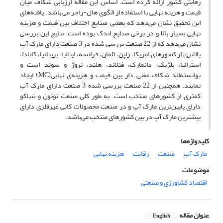
رقابتی کشور ارائه کرده است. اساس این مقاله ارزیابی شکاف میان
قیمت و هزینه نهایی با استفاده از الگوی هال-راجر می باشد. یافته‌های
این تحقیق نشان می‌دهد که بعضی صنایع اختلاف بین قیمت و هزینه
نهایی بسیار بالا و در برخی صنایع اندک بوده است. نتایج این بررسی
نشان می‌دهد که از 22 صنعت بررسی شده در 3 صنعت دارای مارک آپ
بالاتری از کشورهای امریکا، ژاپن، آلمان، فرانسه، ایتالیا، بریتانیا، کانادا،
استرالیا، بلژیک، دانمارک، فنلاند، هلند، نروژ و سوئد است و
توانسته‌اند شکاف معنی دار بین قیمت و هزینه‌ی نهایی(MC) ایجاد
نمایند. همچنین از 22 صنعت بررسی شده 3 صنعت دارای مارک آپ
کمتری از کشورهای منتخب است. به طور کلی صنعت توتون و تنباکو
دارای پایین‌ترین مارک آپ و در صنعت محصولات کانی غیرفلزی دارای
بیشترین مارک آپ در بین کشورهای منتخب می‌باشد.
کلیدواژه‌ها
مارک آپ
صنعت
رقابت
هزینه نهایی
موضوعات
اقتصاد کشاورزی و صنعتی
عنوان مقاله
English