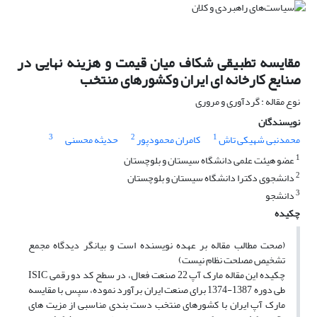
مقایسه تطبیقی شکاف میان قیمت و هزینه نهایی در
صنایع کارخانه ای ایران وکشورهای منتخب
نوع مقاله : گردآوری و مروری
نویسندگان
3
2
1
محمدنبی شهیکی تاش
کامران محمودپور
حدیثه محسنی
1
عضو هیئت علمی دانشگاه سیستان و بلوچستان
2
دانشجوی دکترا دانشگاه سیستان و بلوچستان
3
دانشجو
چکیده
(صحت مطالب مقاله بر عهده نویسنده است و بیانگر دیدگاه مجمع
تشخیص مصلحت نظام نیست)
چکیده این مقاله مارک آپ 22 صنعت فعال، در سطح کد دو رقمی ISIC
طی دوره 1387-1374 برای صنعت ایران برآورد نموده، سپس با مقایسه
مارک آپ ایران با کشورهای منتخب دست بندی مناسبی از مزیت های