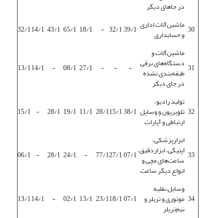
در جاهای دیگر
ماشین‌آلات اداری
32/1
14/1
43/1
65/1
18/1
-
32/1
39/1
30
و حسابداری
ماشین‌آلات و
دستگاه‌های برقی
13/1
14/1
-
08/1
27/1
-
-
-
31
طبقه‌بندی نشده
در جای دیگر
تولید رادیو،
32
تلویزیون و وسایل
38/1
15/1
28/1
11/1
19/1
28/1
-
15/1
ارتباطی و آپارات
ابزارپزشکی،
اپتیکی، ابزاردقیق،
06/1
-
28/1
24/1
-
77/1
27/1
07/1
33
ساعت‌های مچی و
انواع دیگر ساعت
وسایل نقلیه
34
موتوری و تریلر و
07/1
18/1
23/1
13/1
02/1
-
14/1
13/1
نیم‌تریلر