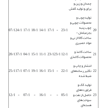
چمدان و زین و
یراق و تولید کفش
تولیدچوب و
محصولات چوبی و
چوب پنبه
07/1
24/1
17/1
18/1
14/1
17/1
-
23/1
20
بجزمبلمان -
ساخت کالا از نی و
مواد حصیری
ساخت کاغذ و
20/1
37/1
04/1
15/1
11/1
23/1
23/1
12/1
21
محصولات کاغذی
انتشار و چاپ و
22
تکثیر رسانه‌های
22/1
-
15/1
16/1
19/1
07/1
17/1
25/1
ضبط شده
تولید کک و
فراورده‌های
23
حاصل از نفت و
05/1
-
-
16/1
-
07/1
-
12/1
سوخت‌های
هسته‌ای