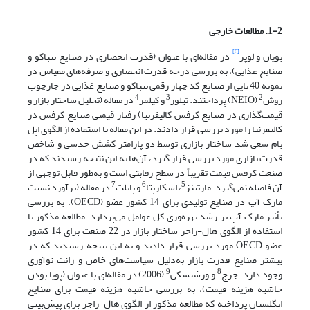
1-2. مطالعات خارجی
[6]
بویان و لوپز
در مقاله‌ای با عنوان (قدرت انحصاری در صنایع تنباکو و
صنایع غذایی)، به بررسی درجه قدرت انحصاری و صرفه‌های مقیاس در
نمونه 40 تایی از صنایع کد چهار رقمی تنباکو و صنایع غذایی در چارچوب
4
3
2
روش
(NEIO) پرداختند. تیلور
و کیلمر
در مقاله (تحلیل ساختار بازار و
قیمت‌گذاری در صنایع کرفس کالیفرنیا) رفتار قیمتی صنایع کرفس در
کالیفرنیا را مورد بررسی قرار دادند. در این مقاله با استفاده از الگوی اپل
بام سعی شد ساختار بازاری توسط دو پارامتر کشش حدسی و شاخص
قدرت بازاری مورد بررسی قرار گیرد، آن‌ها به این نتیجه رسیدند که در
صنعت کرفس قیمت تقریباً در سطح رقابتی است و به‌طور قابل توجهی از
7
6
5
آن فاصله نمی‌گیرد. مارتینز
، اسکارپتا
و پایلت
در مقاله (برآورد نسبت
مارک آپ در صنایع تولیدی برای 14 کشور عضو (OECD)، به بررسی
تأثیر مارک آپ بر رشد بهره‌وری کل عوامل می‌پردازد. مطالعه مذکور با
استفاده از الگوی هال-راجر ساختار بازار در 22 صنعت برای 14 کشور
عضو OECD مورد بررسی قرار دادند و به این نتیجه رسیدند که در
بیشتر صنایع قدرت بازار به‌دلیل سیاست‌های خاص و رانت نوآوری
9
8
وجود دارد. جرج
و ورشنسکی
(2006) در مقاله‌ای با عنوان (پویا بودن
حاشیه هزینه قیمت)، به بررسی حاشیه هزینه قیمت برای صنایع
انگلستان پرداخته که مطالعه مذکور از الگوی هال-راجر برای پیش‌بینی