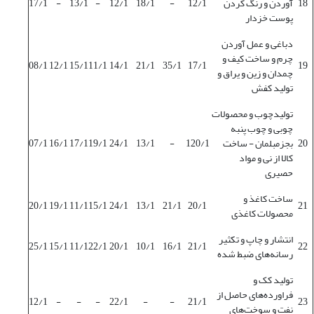
18
آوردن و رنگ کردن
12/1
-
18/1
12/1
-
13/1
-
17/1
پوست خزدار
دباغی و عمل آوردن
چرم و ساخت کیف و
08/1
12/1
15/1
11/1
14/1
21/1
35/1
17/1
19
چمدان و زین و یراق و
تولید کفش
تولیدچوب و محصولات
چوبی و چوب پنبه
20
بجزمبلمان - ساخت
120/1
-
13/1
24/1
19/1
17/1
16/1
07/1
کالا از نی و مواد
حصیری
ساخت کاغذ و
20/1
19/1
11/1
15/1
24/1
13/1
21/1
20/1
21
محصولات کاغذی
انتشار و چاپ و تکثیر
25/1
15/1
11/1
22/1
20/1
10/1
16/1
21/1
22
رسانه‌های ضبط شده
تولید کک و
فراورده‌های حاصل از
12/1
-
-
-
22/1
-
-
21/1
23
نفت و سوخت‌های