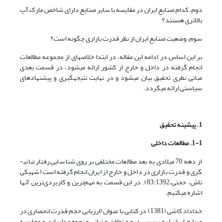
دوم، کدام صنایع ایران در مقایسه با سایر صنایع دارای شاخص مارک آپ
بالاتری هستند؟
سوم، وضعیت صنایع ایران از نظر قدرت بازاری چگونه است؟
بر این اساس در ادامه این مقاله، در ابتدا خلاصه­ای از مجموعه مطالعات
انجام گرفته در داخل و خارج از کشور ارائه می­شود، در قسمت بعدی
مبانی نظری تحقیق بیان می­شود و در نهایت نتیجه­گیری و پیشنهادهای
سیاستی ارائه می­گردد.
1. پیشینه تحقیق
1-1. مطالعات داخلی
از دهه­ 70 میلادی به بعد مطالعات مختلفی بر روی شناسایی رفتار تبانی­
گری و قدرت بازاری در داخل و خارج از ایران انجام گرفته است (شهیکی
تاش، حجتی،83:1392). در این قسمت به مهم‌ترین و کاربردی‌ترین آن­ها
اشاره می­کنیم.
خداداد کاشی (1381) در کتابی با عنوان (ارزیابی حجم قدرت انحصاری در
صنایع ایران) به بررسی درجه توافق و تبانی و نحوه مدلسازی و محاسبه‌