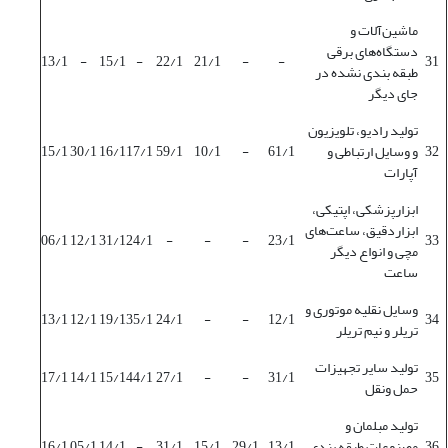
ماشین‌آلات و
دستگاه‌های برقی
13/1
-
15/1
-
22/1
21/1
-
-
31
طبقه بندی نشده در
جای دیگر
تولید رادیو، تلویزیون
32
و وسایل ارتباطی و
61/1
-
10/1
59/1
17/1
16/1
30/1
15/1
آپارات
ابزارپزشکی، اپتیکی،
ابزاردقیق، ساعت‌های
06/1
12/1
31/1
24/1
-
-
-
23/1
33
مچی و انواع دیگر
ساعت
وسایل نقلیه موتوری و
13/1
12/1
19/1
35/1
24/1
-
-
12/1
34
تریلر و نیم تریلر
تولید سایر تجهیزات
17/1
14/1
15/1
44/1
27/1
-
-
31/1
35
حمل ونقل
تولید مبلمان و
36
مصنوعات طبقه بندی
13/1
29/1
15/1
31/1
-
14/1
05/1
16/1