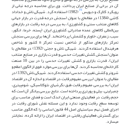
آن در برخی از صنایع ایران پرداخت. وی برای محاسبه درجه تبانی از
[5]
رویکرد کلارک و دیویس
(1982) استفاده کرد. شهیکی تاش و خداداد
کاشی (1384) در مقاله‌ای با عنوان (سنجش درجه قدرت در بازار جهانی
کالاهای منتخب سنتی و کشاورزی)، به بررسی درجه رقابت در بازارهای
بین‌المللی کالاهای عمده صادراتی کشاورزی ایران (پسته، خرما، انگور،
سیب، زعفران، خاویار و کشمش) پرداخته‌اند. آن‌ها برای بررسی سنجش
تمرکز بازارهای مذکور از شاخص نسبت تمرکز n کشور و شاخص
هرفیندال استفاده کردند. شهیکی تاش و حجتی (1392) در مقاله‌ای با
عنوان (سنجش کشش تغییرات حدسی و قدرت بازاری در صنایع منتخب
ایران)، قدرت بازاری و کشش تغییرات حدسی را در بین 10 صنعت
کارخانه‌ای محاسبه کردند. آن‌ها برای بررسی موارد فوق از الگوی اعظم و
شروتر و کشش تغییرات حدسی استفاده کردند. شهیکی تاش(1392) در
مقاله­ای با عنوان (بررسی مفهوم رقابت در اقتصاد و اندازه آن در اقتصاد
ایران) به بررسی مفهوم رقابت طبق نگرش­های نئوکلاسیکی، شومپیتری،
چمبرلینی، بیلی و پورتری پرداخته است. نتایج بررسی بیانگر آن است که
حجم رقابت در فعالیت­های صنعتی ایران اندک است و فضای مناسب برای
توسعه سطح رقابت وجود ندارد و این مسئله نقش شورای رقابت در
اجرای فصل نهم سیاست­های اصل 44 قانون اساسی را که الگوی مناسب
برای گسترش فعالیت­های رقابتی در اقتصاد ایران را ارائه کرده، نمایان­تر
می­سازد.