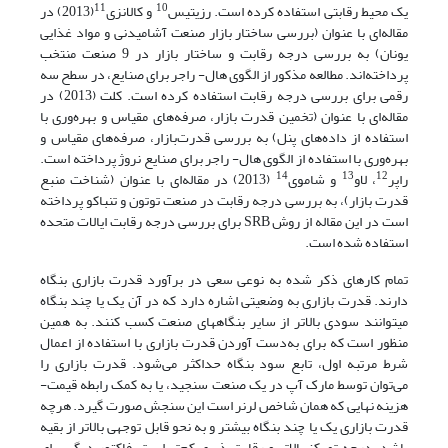
11
10
یک محیط رقابتی استفاده کرده ‌است. رزیتیس
و کالانزی
(2013) در
مقاله‌ای با عنوان (بررسی ساختار بازار صنعت آشامیدنی و مواد غذایی
یونان) به بررسی درجه رقابت و ساختار بازار در 9 صنعت منتخب
پرداخته‌اند. مطالعه مذکور از الگوی هال- راجر برای صنایع، در سطح سه
رقمی برای بررسی درجه رقابت استفاده کرده ‌است. کلت (2013) در
مقاله‌ای با عنوان (تخمین قدرت بازار، صرفه‌های مقیاس و بهره‌وری با
استفاده از داده‌های پنل) به بررسی قدرت‌بازار، صرفه‌های مقیاس و
بهره‌وری با استفاده از الگوی هال- راجر برای صنایع نروژ پرداخته‌ است.
14
13
12
راپر
، لاو
و شاموی
(2013) در مقاله‌ای با عنوان (شناخت منبع
قدرت بازار)، به بررسی درجه رقابت در صنعت توتون و تنباکو پرداخته‌
است در این مقاله از روش SRB برای بررسی درجه رقابت ایالات متحده
استفاده شده‌ است.
تمام کارهای ذکر شده به نوعی سعی در برآورد قدرت بازاری بنگاه
دارند. قدرت بازاری به وضعیتی اشاره دارد که در آن یک یا چند بنگاه
می­توانند سودی بالاتر از سایر بنگاه­های صنعت کسب کنند. به همین
منظور است که برای به‌دست آوردن قدرت بازاری با استفاده از اعمال
شرط مرتبه اول، تابع سود بنگاه حداکثر می‌شود. قدرت بازاری را
می‌توان توسط مارک آپ در یک صنعت سنجید، یا به کمک رابطه قیمت-
هزینه‌ نهایی که همان شاخص لرنر است این سنجش صورت گیرد. هرچه
قدرت بازاری یک یا چند بنگاه بیشتر و به نحو قابل توجهی بالاتر از بقیه
باشد، درجه تمرکز بالاتر و رقابت‌پذیری کم‌تر است. فاکتور دیگر برای