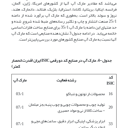
می‌باشد که مقادیر مارک آپ آنها از کشورهای امریکا، ژاپن، آلمان،
فرانسه، ایتالیا، بریتانیا، کانادا، استرالیا، بلژیک، فنلاند، دانمارک، هلند،
نروژ و سوئد بالاتر است، به‌طوری که مارک آپ برآورد شده از دامنه
25/1 صنعت انتشار و چاپ و تکثیر رسانه‌های ضبط شده شروع شده و
حد منتهای این دامنه با مارک آپ 35/1 برای صنایع ساخت فلزات اساسی
خاتمه می‌یابد. در ادامه جدول 3 نشان‌دهنده صنایعی است که مارک آپ
آنها نسبت به مارک آپ صنایع کشورهای مورد بررسی پایین‌تر است.
جدول -4. مارک آپ در صنایع کد دو رقمی
ISIC
ایران
(قدرت انحصار
کمتر)
کد
رشته فعالیت
مارک آپ
ISIC
16
محصولات از توتون و تنباکو
03/1
تولید چوب و محصولات چوبی و چوب پنبه بجز مبلمان
07/1
20
- ساخت کالا از نی و مواد حصیری
ابزار پزشکی، اپتیکی، ابزار دقیق، ساعت‌های مچی و
07/1
33
انواع دیگر ساعت