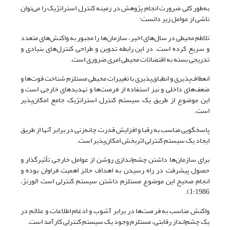
به‌طور کلی ضرورت انجام پژوهش در زمینه کنترل استراتژیک را می‌توان
ناشی از عوامل زیر دانست:
تلاطم محیطی در سال‌های اخیر، سازمان‌ها را مجبور به واکنش‌های متعدد
و سریع کرده است. در این رابطه تدوین و طراحی کنترل‌های بنیادی و
تدریجی بسته به اقتضائات محیطی امری ضروری است.
انعطاف‌پذیری و انطباق‌پذیری با تغییرات محیطی مستلزم شناخت قوت‌ها و
ضعف‌های داخلی و نیز استفاده از فرصت‌ها و تهدیدهای خارجی است و
این موضوع از طریق یک سیستم کنترل استراتژیک جامع امکان‌پذیر
است.
پاسخگویی مناسب به رقبا و افزایش قدرت چانه‌زنی در برابر آنها از طریق
ایجاد یک سیستم کنترلی اثربخش امکان‌پذیر است.
برای سازمان‌ها داشتن چشم‌اندازی روشن از عوامل خارجی تأثیرگذار و
حصول پیشرفت در راه رسیدن به اهداف حائز اهمیت فراوان بوده و
انجام صحیح این موضوع مستلزم داشتن سیستم کنترلی است (لورنژ،
1:1986).
واکنش مناسب به فرصت‌ها در برابر آشوب و ادغام اطلاعات و علائم در
یک چشم‌انداز رقابتی، مستلزم وجود یک سیستم کنترلی کارآمد است.