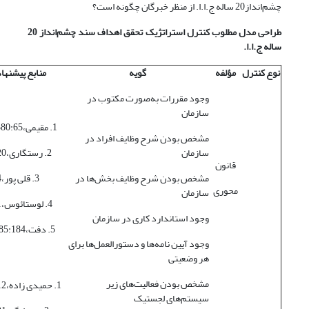
چشم‌انداز20 ساله ج.ا.ا. از منظر خبرگان چگونه است؟
طراحی مدل مطلوب کنترل استراتژیک تحقق اهداف سند چشم‌انداز 20
ساله ج.ا.ا.
نوع کنترل
مؤلفه
گویه
منابع پیشنها
وجود مقررات به‌صورت مکتوب در
سازمان
1. مقیمی،1380:65 و 190
مشخص بودن شرح وظایف افراد در
سازمان
2. رستگاری،1385:220
قانون
مشخص بودن شرح وظایف بخش‌ها در
3. قلی پور،1380:34
محوری
سازمان
4. لوستائوس،1385:51
وجود استاندارد کاری در سازمان
5. دفت،1385:184-186
وجود آیین نامه‌ها و دستورالعمل‌ها برای
هر وضعیتی
مشخص بودن فعالیت‌های زیر
1. حمیدی زاده،1385:112
سیستم‌های لجستیک