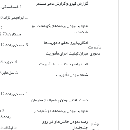
گزارش گیری و گزارش دهی مستمر
4. استانسکی،1383:41
1. ابراهیمی نژاد،1379:218
هم‌جهت بودن برنامه‌های کوتاه‌مدت و
2
بلندمدت
همکاران،1382:70-79
امکان‌پذیری تحقق مأموریت‌ها
مأموریت
محوری
میزان کیفیت اجرای مأموریت
4. دیوید،1380:548
اتخاذ راهبرد متناسب با مأموریت
5. سل مایر،2003:40
شفاف بودن مأموریت
دست یافتنی بودن چشم انداز سازمان
هم‌جهت بودن برنامه‌‌ها با چشم انداز
2.
زاده،1379:218
رصد نمودن چالش‌های فرا روی
چشم
چشم‌انداز
3. ایکاف،1384:115
انداز