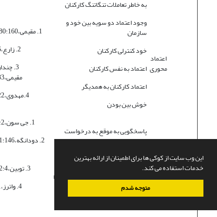
به خاطر تعاملات تنگاتنگ کارکنان
وجود اعتماد دو سویه بین خود و
1. مقیمی،1380:160-161
سازمان
2. زارع،1384:46
خود کنترلی کارکنان
اعتماد
محوری
اعتماد به نفس کارکنان
مقیمی،1377:383
اعتماد کارکنان به همدیگر
4.مهدوی،1386:322
خوش بین بودن
1. جی سون،1383:2-4
پاسخگویی به موقع به درخواست
رده‌های پشتیبانی شونده
این وب سایت از کوکی ها برای اطمینان از ارائه بهترین
واکنش
آمادرسانی در مکان مناسب
خدمات استفاده می کند.
محوری
3. توبین،1382:4-15
ارائه خدمات دقیق پشتیبانی به رده‌ها
4. واترز،1384:11
متوجه شدم
واکنش مناسب به تغییرات محیطی