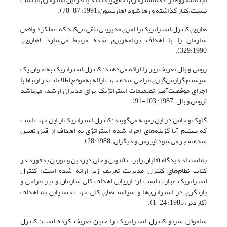
نیست،کنار گذاشته و رها شود (هاریسون،1991: 87-78).
هاروی کنترل استراتژیک را امری مدیریتی تلقی می‌کند که عملکرد واقعی
سازمان را با اهداف برنامه‌ریزی شده مرتبط می‌سازد (هاروی،
329:1990).
روش و بال تعریف زیر را ارائه می‌دهند: کنترل استراتژیک به‌عنوان یک
سیستم گزارش‌گیری طراحی شده جهت ارائه به‌موقع اطلاعات در ارتباط با
اجرای موفقیت‌آمیز تصمیمات استراتژیک برای مدیران ارشد، می‌باشد
(روش و بال، 1987: 103-91).
گلوک و جاش در این زمینه می‌گویند: کنترل استراتژیک از این جهت است
که ببینیم آیا گزینه‌های اجراء شده استراتژی به اهداف از قبل تعیین
شده منجر می‌شود (پیرس و دیگران، 28:1988).
به استناد دیدگاه آقایان رابرت آنتونی و جان دیردین و نورتن بدفورد در
کتاب نظام‌های کنترل مدیریت تعریف زیر ارائه شده است: کنترل
استراتژیک عبارت است از: ارزیابی اهداف کلی سازمان و نیز طراحی و
بازنگری در استراتژی‌ها و سیاست‌های کلی جهت دستیابی به اهداف
(گاردنر، 1985: 24-1).
ساموئل سرتو کنترل استراتژیک را چنین تعریف کرده است: کنترل