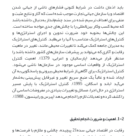
باید اذعان داشت در شرایط کنونی فشارهای ناشی از جهانی شدن
اقتصاد و یا سازمان جهانی تجارت موجب شده است که آثار و نتایج مثبت و
منفی برای اهداف ترسیم شده در سند چشم‌انداز به‌دنبال داشته باشد
که محیط کسب وکار بین‌المللی را با چالش‌های جدی مواجه ساخته است.
این چالش‌ها به‌نوبه خود ضرورت تدوین و اجرای استراتژی‌ها و
کنترل‌های استراتژیک متناسب با آنها را می‌طلبد. کنترل‌های استراتژیک
به مدیران جامعه کمک می‌کند تا تغییرات محیطی مانند، تغییر در ماهیت
رقابت و آثاری که می‌تواند بر پیشرفت سازمان‌های کشور داشته باشد را
مدنظر قرار می‌دهد (پارسائیان و اعرابی، 1379). اهمیت کنترل
استراتژیک از واقعیات اساسی موجود در سازمان‌ها ناشی می‌شود.
کنترل استراتژیک برای آگاهی از شرایط محیطی بیرونی و پاسخگویی به آن
ایجاد شده و غالباٌ یک منبع سریع تغییر و غیرقابل پیش‌بینی به‌شمار
می‌آید (باند و اسکالن، 1995). کنترل استراتژیک با پایش مسیر
استراتژی در حال اجرا، مسائل و تغییرات بنیادی در مفروضات اساسی آن
را کشف کرده و تعدیلات لازم را انجام می‌دهد (پیرس و رابینسون، 1988).
1-2. اهمیت و ضرورت انجام تحقیق
رقابت در اقتصاد جهانی سده21 پیچیده، چالشی و ملازم با فرصت‌ها و