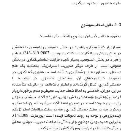
ما جنبه ضرورت به‌خود می‌گیرد.
1-3. دلایل انتخاب موضوع
محقق، به دلایل ذیل این موضوع را انتخاب کرده است:
بسیاری از دانشمندان، راهبرد در بخش خصوصی را همسان با خط‌مشی
در بخش دولتی می‌انگارند (اسکات و دیویس، 2007: 319-318). تنظیم
راهبرد در بخش خصوصی، بسیار شبیه فرایند خط‌مشی‌گذاری در بخش
عمومی است. از طرف دیگر مدیریت استراتژیک، به‌مثابه یک علم
مستقل، دستاوردهای چشمگیری داشته است، به‌طوری که اکنون در
مجموعه دستاوردهای آن، سنت‌های متمایزی، در مقایسه با
خط‌مشی‌گذاری، شکل گرفته‌اند و اعتبار یافته‌اند، در حالی‌که متأسفانه
در این دوران، خط‌مشی به لحاظ ضعف حمایت محیطی و عدم برخورداری از
فرصت پژوهش و توسعه در بخش دولتی، علیرغم قدمت بیشتر، با نوعی
رکود مواجه بوده است. در همین راستا تأکید می‌شود که بن‌مایه تفکر و
رویکرد، هم در سنت خط‌مشی‌گذاری و هم در سنت مطالعات استراتژیک،
آینده‌پژوهی و توجه به روند تحولات آینده است (پورعزت، 14:1389).
بنابراین جدید بودن موضوع و ارتباط آن با مباحث مدیریت دولتی، محقق
را برآن داشت تا در این خصوص کنکاش و جستجو کند.