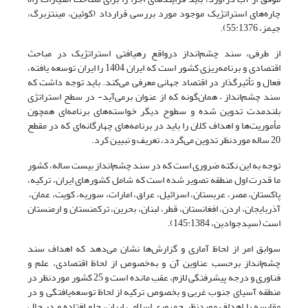
چاره‌های استراتژیک موجود مورد بررسی قرارداد (کوئین، مینتزبرگ،
جیمز، 55:1376).
از طرفی، سند چشم‌انداز درواقع رهیافتی استراتژیک در مباحث
اقتصادی و برنامه‌ریزی کشور است که ایران 1404 را ایران توسعه یافته،
فعال و تأثیرگذار در اقتصاد جهانی معرفی می‌کند. باید توجه داشت که
سند چشم‌انداز – همان‌گونه که از عنوان برمی‌آید- در سطح استراتژی
بلندمدت تدوین شده و سطوح دیگر خواسته‌های برنامه‌ای همچون
مأموریت‌ها و اهداف کلان را باید در برنامه‌های چهارگانه‌ای که در مقطع
20 ساله موردنظر تدوین می‌گردد، تعریف و تبیین کرد.
توجه به این نکته ضروری است که در سند چشم‌انداز بیست ساله، کشور
ما قدرت اول منطقه تصویر شده است که شامل کشورهای ایران، ترکیه،
پاکستان، مصر، عربستان، اسرائیل، عراق، امارات، سوریه، کویت، عمان،
آذربایجان، اردن، افغانستان، قطر، لبنان، بحرین، ترکمنستان و ارمنستان
است (سیدجوادین، 145:1384).
سوابق امر از لحاظ آماری و گزارش‌ها نشان می‌دهد که اهداف سند
چشم‌انداز برحسب عناوین آن و به‌خصوص از لحاظ اقتصادی، علم و
فناوری و درجه پیشرفتگی لازم، عقب مانده است و 25 کشور موردنظر در
منطقه آسیای جنوب غربی و بخصوص ترکیه از لحاظ توسعه‌یافتگی و در
مقایسه با اهداف موردنظر جمهوری اسلامی ایران، جلو افتاده و در حال