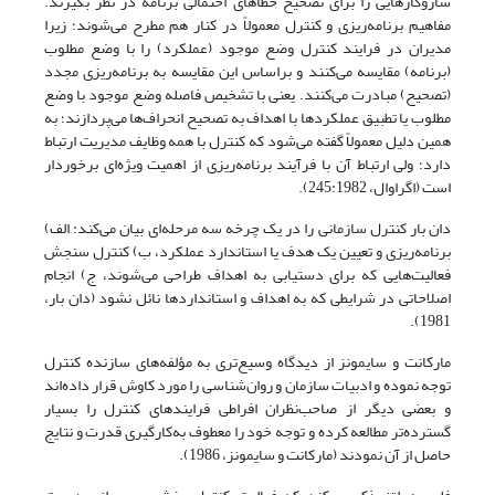
سازوکارهایی را برای تصحیح خطاهای احتمالی برنامه در نظر بگیرند.
مفاهیم برنامه‌ریزی و کنترل معمولاً در کنار هم مطرح می‌شوند؛ زیرا
مدیران در فرایند کنترل وضع موجود (عملکرد) را با وضع مطلوب
(برنامه) مقایسه می‌کنند و براساس این مقایسه به برنامه‌ریزی مجدد
(تصحیح) مبادرت می‌کنند. یعنی با تشخیص فاصله وضع موجود با وضع
مطلوب یا تطبیق عملکردها با اهداف به تصحیح انحراف‌ها می‌پردازند؛ به
همین دلیل معمولاً گفته می‌شود که کنترل با همه وظایف مدیریت ارتباط
دارد؛ ولی ارتباط آن با فرآیند برنامه‌ریزی از اهمیت ویژه‌ای برخوردار
است (اگراوال، 245:1982).
دان بار کنترل سازمانی را در یک چرخه سه مرحله‌ای بیان می‌کند: الف)
برنامه‌ریزی و تعیین یک هدف یا استاندارد عملکرد، ب) کنترل سنجش
فعالیت‌هایی که برای دستیابی به اهداف طراحی می‌شوند، ج) انجام
اصلاحاتی در شرایطی که به اهداف و استانداردها نائل نشود (دان بار،
1981).
مارکانت و سایمونز از دیدگاه وسیع‌تری به مؤلفه‌های سازنده کنترل
توجه نموده و ادبیات سازمان و روان‌شناسی را مورد کاوش قرار داده‌اند
و بعضی دیگر از صاحب‌نظران افراطی فرایندهای کنترل را بسیار
گسترده‌تر مطالعه کرده و توجه خود را معطوف به‌کارگیری قدرت و نتایج
حاصل از آن نمودند (مارکانت و سایمونز، 1986).