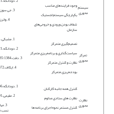
2. دودانگه،1381:221
وجود فرایندهای مناسب
سیستم
3. جی سون،1383:2
محوری
یکپارچگی سیستم لجستیک
4. واترز،1384:9
شفاف بودن ورودی و خروجی‌های
سازمان
1. مشبکی،1377:81
تصمیم‌گیری متمرکز
2. دودانگه،1381:221
سیاست‌گذاری و برنامه‌ریزی متمرکز
تمرکز
3. دفت،1385:1384-187
محوری
نظارت و کنترل متمرکز
4. ایکاف،1384:1372
بودجه‌ریزی متمرکز
1. دودانگه،1381:236
کنترل همه جانبه کارکنان
2. مقیمی،1380:191
نظارت های ستادی مداوم
نظارت
3. مه
محوری
کنترل مستمر نحوه اجرای برنامه ها
نسب،1377:95