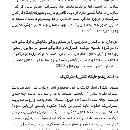
فلیم هولتز ذکر می‌کند که فعالیت کنترل بخش مهمی از مدیریت
سازمان‌ها است. اما برخلاف ماشین‌ها، تجهیزات، منابع مالی؛ کارکنان
سازمان‌ها غالباً نقشی خارج از دیده ظاهری دارند و علیرغم اینکه کارکنان
شرکت‌های امروزی ممکن است احساس آزادی بیشتری داشته باشند؛ اما
کنترل هنوز هم به‌عنوان یک مسئولیت اصلی و مهم بر دوش مدیران
وجود دارد (دفت،2001).
چن هال انواع کنترل مدیریتی را بر مبنای ویژگی مکانیکی یا ارگانیکی آنها
به دو گروه تقسیم می‌کند. کنترل‌های مکانیکی مبتنی بر قوانین رسمی،
رویه‌ها و فرایندهای عملیاتی استاندارد هستند و کنترل‌های ارگانیک
منعطف، پاسخگو و مبتنی بر قوانین رسمی، رویه‌ها و فرایندهای عملیاتی
استاندارد کمتری هستند (چن هال، 2003).
2-2. تعاریف و جایگاه کنترل استراتژیک
مفهوم کنترل استراتژیک بر این موضوع اشاره دارد که روند مدیریت
استراتژیک و نتایج آن بایستی متناوباً با طرح سؤالاتی مانند چه چیزی
درست انجام شده است؟چه چیزی اشتباه انجام یافته و روند مدیریت
استراتژیک چگونه باید گسترش یابد؟ چگونه بایستی ارزیابی شود؟
مسئله این نیست که چطور ممکن است یک استراتژی مدیریتی در نظر
گرفته شده خوب طراحی شده باشد، بلکه اجرای مؤثر استراتژی مدیریتی
فوق، بخشی از یک تلاش برنامه‌ریزی شده متکی بر ارزیابی و کنترل است،
البته مشروط بر آنکه استراتژی تحقق پیدا کند یا اگر این استراتژی مناسب