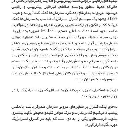
تهدیدهای رقابتی فراوانی است. پیش‌بینی و هدایت راهبردی اثربخش در
حالی‌که محیط به‌طور پیوسته متلاطم، غیرقابل پیش‌بینی و رقابتی
می‌شود، می‌تواند به ارتقای عملکرد سازمان‌ها کمک کند (ایرلند و هیت،
1999). وجود یک سیستم کنترل استراتژیک مناسب به سازمان‌ها کمک
می‌کند که از الگوی چهارگانه تغییر، پرهیز، همراهی و اتحاد در موقعیت
مناسب خود استفاده کنند (علی احمدی، 60:1382). امروزه به‌دلیل بالا
بودن سرعت تحولات و رقابت در صنعت، مدیران باید همواره عوامل
محیطی را پایش قرار دهند و با تجزیه و تحلیل محیط پیرامونی زمینه‌ها و
عوامل کلیدی و بحرانی موفقیت را کنترل کنند. همچنین با جدی‌تر شدن
بحث خصوصی‌سازی و رقابت‌پذیری لازم است که مدیران برای کنترل و
پاسخگویی به‌موقع به واکنش‌های رقبا و تحولات محیط از یک سیستم
نوین کنترل استفاده نمایند تا موجبات حیات و بقا این سازمان‌ها را
تضمین کندو طراحی و تدوین کنترل‌های استراتژیک اثربخش در این
خصوص اهمیت فراوان دارد.
لورنژ و همکاران ضرورت پرداختن به مسائل کنترل استراتژیک را در
چهار محور تلقی می‌کنند:
به‌جای اینکه کنترل بر متغیرهای درونی سازمان متمرکز باشد، بالعکس
پیشنهاد می‌کنیم که بر نظارت و درک عوامل کلیدی محیطی تأکید بیشتری
بشود. فرصت‌طلبی یکی از ابعادی است که باید در کنترل استراتژیک
مورد تأکید قرار گیرد.