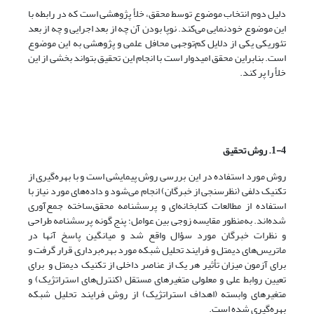
دلیل دوم انتخاب موضوع توسط محقق، خلأ پژوهشی است که در رابطه با
این موضوع خودنمایی می‌کند. نوپا بودن آن چه از بعد اجرایی و چه از بعد
تئوریکی یکی از دلایل کم‌توجهی محافل علمی و پژوهشی به این موضوع
است. بنابراین محقق امیدوار است با انجام این تحقیق بتواند بخشی از این
خلأ را پر کند.
1-4. روش تحقیق
روش مورد استفاده در این بررسی روش پیمایشی است و با بهره‌گیری از
تکنیک دلفی (نظرسنجی از خبرگان) انجام می‌شود و داده‌های مورد نیاز با
استفاده از مطالعات کتابخانه‌ای و پرسشنامه محقق‌ساخته جمع‌آوری
شده‌اند. به‌منظور مقایسه زوجی بین عوامل؛ پنج گونه پرسشنامه طراحی
و نظرات خبرگان مورد سؤال واقع شد و میانگین پاسخ آنها در
ماتریس‌های دیمتل و فرایند تحلیل شبکه مورد بهره‌برداری قرار گرفت و
برای آزمون میزان تأثیر هر یک از عناصر داخلی از تکنیک دیمتل و برای
تعیین روابط علی و معلولی متغیرهای مستقل (کنترل‌های استراتژیک) و
متغیرهای وابسته (اهداف استراتژیک) از روش فرایند تحلیل شبکه
بهره‌گیری شده است.