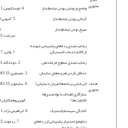
محوری
واضح و روشن بودن چشم‌انداز
4. لوستائوس،1385:111
آرمانی بودن چشم‌انداز
5. آنتونی،1381:89
مهیج بودن چشم‌انداز
سرشت،1384:331
رضایت‌مندی رده‌های پشتیبانی شونده
از کالا و خدمات لجستیکی
1. واترز،1384:7-9
رضایت‌مندی سطوح فرماندهی
2. دودانگه،1381:241
حداقل کردن هزینه‌های سازمان
3. غضنفری،1383:33 و 337
هدف
اثربخشی برنامه‌ها(میزان دستیابی)
4. سایمونز،1383:33 و 337
محوری
سازگاری اهداف با توانمندی‌ها
(قابلیت‌ها)
کویین‌وهمکاران،1382:70
آمادگی سیستم لجستیک
6. ابراهیمی نژاد،1379:211
تداوم و استمرار پشتیبانی از رده‌های
7. ردموند،2004:122
پشتیبانی شونده