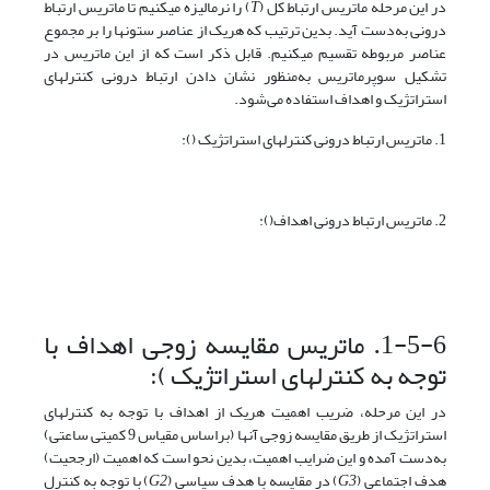
در این مرحله ماتریس ارتباط کل (
T
) را نرمالیزه می­کنیم تا ماتریس ارتباط
درونی به‌دست آید. بدین‌ ترتیب که هریک از عناصر ستون­ها را بر مجموع
عناصر مربوطه تقسیم می­کنیم. قابل ذکر است که از این ماتریس در
تشکیل سوپرماتریس به‌منظور نشان دادن ارتباط درونی کنترل­های
استراتژیک و اهداف استفاده می‌شود.
1. ماتریس ارتباط درونی کنترل­های استراتژیک ():
2. ماتریس ارتباط درونی اهداف():
1-5-6. ماتریس مقایسه زوجی اهداف با
توجه به کنترل­های استراتژیک ):
در این مرحله، ضریب اهمیت هریک از اهداف با توجه به کنترل­های
استراتژیک از طریق مقایسه زوجی آنها (براساس مقیاس 9 کمیتی ساعتی)
به‌دست آمده و این ضرایب اهمیت، بدین ‌نحو است که اهمیت (ارجحیت)
هدف اجتماعی (
G3
) در مقایسه با هدف سیاسی (
G2
) با توجه به کنترل