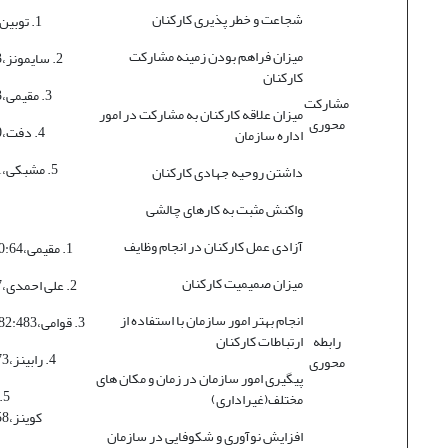
شجاعت و خطر پذیری کارکنان
1. توبین،1382:4
میزان فراهم بودن زمینه مشارکت
2. سایمونز،1385:23
کارکنان
3. مقیمی،1380:93
مشارکت
میزان علاقه کارکنان به مشارکت در امور
محوری
4. دفت،1374:10
اداره سازمان
5. مشبکی،1377:11
داشتن روحیه جهادی کارکنان
واکنش مثبت به کارهای چالشی
آزادی عمل کارکنان در انجام وظایف
1. مقیمی،1380:64-65
میزان صمیمیت کارکنان
2. علی احمدی،1383:47
انجام بهتر امور سازمان با استفاده از
3. قوامی،1382:483-484
رابطه
ارتباطات کارکنان
4. رابینز،1374:773
محوری
پیگیری امور سازمان در زمان و مکان های
5
مختلف(غیراداری)
کوینز،1384:358
افزایش نوآوری و شکوفایی در سازمان