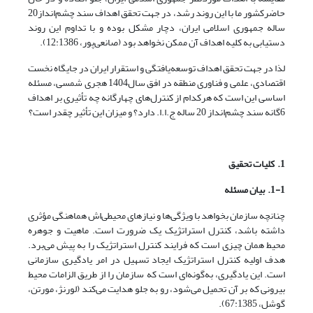
حاضرکشور ما با این روند رشد، در جهت تحقق اهداف سند چشم‌انداز20
ساله جمهوری اسلامی ایران، دچار مشکل بوده و با تداوم این روند
دستیابی به کلیه اهداف آن ممکن نخواهد بود (صانعی‌پور، 12:1386).
لذا در جهت تحقق اهداف توسعه‌یافتگی و استقرار ایران در جایگاه نخست
اقتصادی، علمی و فناوری منطقه در افق سال1404 هجری شمسی، مسئله
اساسی این است که هرکدام از کنترل‌های چهارگانه چه تأثیری بر اهداف
6گانه سند چشم‌انداز 20 ساله ج.ا.ا. دارد؟ و میزان این تأثیر چقدر است؟
1. کلیات تحقیق
1-1. بیان مسئله
چنانچه سازمان بخواهد با ویژگی‌ها و نیازهای محیطی‌اش هماهنگی مؤثری
داشته باشد، کنترل استراتژیک یک ضرورت است. ماهیت و جوهره
محیط همان چیزی است که فرایند کنترل استراتژیک را به پیش می‌برد.
هدف اولیه کنترل استراتژیک ایجاد تسهیل در امر یادگیری سازمانی
است. این یادگیری، به‌گونه‌ای است که سازمان را از طریق الزامات محیط
بیرونی که بر آن تحمیل می‌شود، رو به جلو هدایت می‌کند (لورنژ، مورتن،
گوشل، 67:1385).