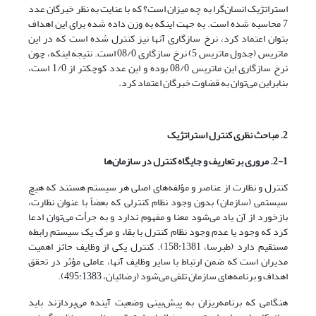
استراتژیک انسان‌گرا به چه میزان است؟ که با عنایت به نظر خبرگان عدد
7 محاسبه شده است. به جهت اینکه به وزن داده شده برای این اهداف
بتوان اعتماد کرد، نرخ سازگاری آنها نیز کنترل شده است که در این
ماتریس (جدول ماتریس 5) نرخ سازگاری 08/0 است. نتیجه اینکه، چون
نرخ سازگاری این ماتریس 08/0 بوده و این عدد کوچکتر از 1/0 است،
بنابراین می‌توان به قضاوت خبرگان اعتماد کرد.
2. مباحث نظری کنترل استراتژیک
2-1. مروری بر تعاریف و جایگاه کنترل در سازمان‌ها
کنترل و نظارت از عناصر و مؤلفه‌های اصلی هر سیستم هستند که هیچ
سیستمی (سازمان) بدون وجود نظام کنترلی که بعضاً با عنوان نظارت،
بازخورد از آن یاد می‌شود معنا و مفهوم ندارد و به جرأت می‌توان ادعا
کرد که وجود یا عدم وجود نظام کنترل با بقاء و مرگ یک سیستم رابطه
مستقیم دارد (طبرسا، 158:1381). کنترل یکی از وظایف حائز اهمیت
مدیران است که ضمن ارتباط با سایر وظایف آنها، عاملی مؤثر در تحقق
اهداف و برنامه‌های سازمان تلقی می‌شود (رضائیان، 495:1383).
هنگامی که برنامه‌ریزان به پیش‌بینی وضعیت آینده می‌پردازند باید