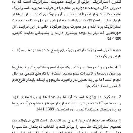
کنترل استراتژیک، جزئی از فرایند مدیریت استراتژیک است که به
مدیران امکان می‌دهد همواره بر تمام مراحل فرایند مدیریت استراتژیک
نظارت داشته و از انحرافات احتمالی آن جلوگیری کنند. سازمان‌ها از
طریق کنترل استراتژیک می‌توانند به ارزیابی مراحل مختلف مدیریت
استراتژیک پرداخته و در صورت بروز هرگونه خللی در این فرایند، آن
حوزه‌هایی که نیاز به توجه بیشتری دارند را پشتیبانی نمایند (فیض،
1389: 34).
حوزه کنترل استراتژیک (راهبردی) برای پاسخ به دو مجموعه از سؤالات
طراحی می‌گردند:
1. آیا ما در جهت درستی حرکت می‌کنیم؟ آیا مفروضات و پیش‌بینی‌های ما
پیرامون روندها و تغییرات مهم صحیح است؟ آیا کارهای کلیدی در حال
انجام است؟ ما نیاز به تعدیل در راهبرد داریم و یا اینکه باید از طرح‌های
اقتضایی استفاده کنیم؟
2. عملکرد ما چگونه است؟ آیا ما به هدف‌ها و برنامه‌های خود
رسیده‌ایم؟ آیا به تغییر در عملیات نیاز داریم؟ هزینه‌ها و درآمدهای ما
در چه وضعیتی هستند؟ (پیرس و رابینسون، 441:1389).
از دیدگاه صاحبنظران، چون اجرای غیراثربخش استراتژی می‌تواند یک
تصمیم استراتژیک مناسب را بی‌اثر کند یا انتخاب نه‌چندان مناسب را
موفق از آب درآورد، باید فرایندهای اجرا را برای شناخت امتیازات راه