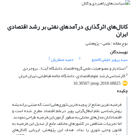
کانال‌های اثرگذاری درآمدهای نفتی بر رشد اقتصادی
ایران
نوع مقاله : علمی - پژوهشی
نویسندگان
2
1
سید پرویز جلیلی کامجو
حمید صفاریان
1
استادیار و عضو هیئت علمی گروه اقتصاد دانشگاه آیت ا.. بروجردی
2
کارشناسی ارشد علوم اقتصادی، دانشگاه علامه طباطبایی،تهران،ایران
10.30507/jmsp.2018.68825
چکیده
فرضیه نفرین منابع از پیچیده‌ترین تئوری‌هایی است که مبتنی براندیشه
روش‌شناسی علم ابطال‌گرایی پوپر درعلم اقتصاد مطرح شده است و
اقتصادانان مدل‌های مختلی به منظور آزمون این فرضیه طراحی نمودند.
اما تجربیات متناقض در کشورهای مختلف مانع از تبدیل این فرضیه به
قانون وحتی تئوری را نداد. هدف این پژوهش، ارزیابی کانال‌های