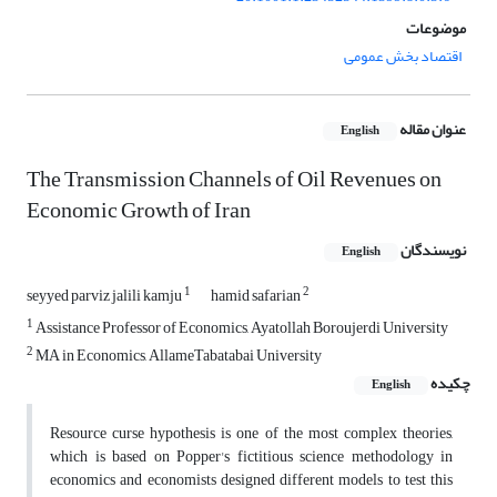
موضوعات
اقتصاد بخش عمومی
عنوان مقاله
English
The Transmission Channels of Oil Revenues on
Economic Growth of Iran
نویسندگان
English
1
2
seyyed parviz jalili kamju
hamid safarian
1
Assistance Professor of Economics, Ayatollah Boroujerdi University
2
MA in Economics, AllameTabatabai University
چکیده
English
Resource curse hypothesis is one of the most complex theories,
which is based on Popper's fictitious science methodology in
economics and economists designed different models to test this