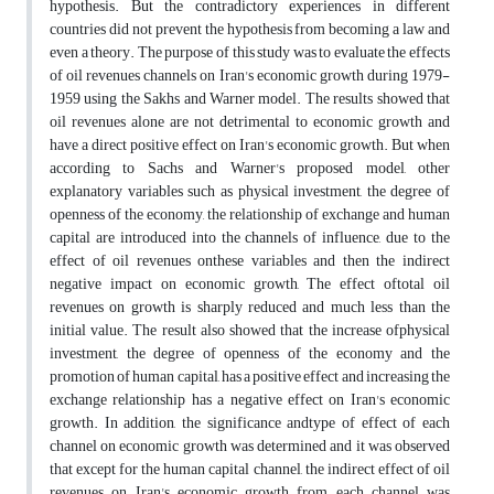
hypothesis. But the contradictory experiences in different
countries did not prevent the hypothesis from becoming a law and
even a theory. The purpose of this study was to evaluate the effects
of oil revenues channels on Iran's economic growth during 1979-
1959 using the Sakhs and Warner model. The results showed that
oil revenues alone are not detrimental to economic growth and
have a direct positive effect on Iran's economic growth. But when
according to Sachs and Warner's proposed model, other
explanatory variables such as physical investment, the degree of
openness of the economy, the relationship of exchange and human
capital are introduced into the channels of influence, due to the
effect of oil revenues onthese variables and then the indirect
negative impact on economic growth, The effect oftotal oil
revenues on growth is sharply reduced and much less than the
initial value. The result also showed that the increase ofphysical
investment, the degree of openness of the economy and the
promotion of human capital, has a positive effect and increasing the
exchange relationship has a negative effect on Iran's economic
growth. In addition, the significance andtype of effect of each
channel on economic growth was determined and it was observed
that except for the human capital channel, the indirect effect of oil
revenues on Iran's economic growth from each channel was