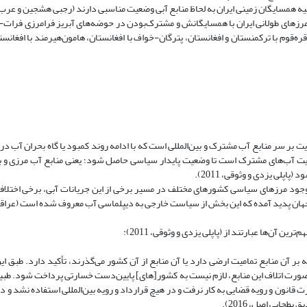
مسایگان زمینی ایران به لحاظ منابع آبی وضعیت مناسبی دارند (رجبی هشجین و عرب، 2007)
زهای طولانی ایران با همسایگانش و مشترک‌بودن در حوضه‌های آبریز فرامرزی فرات-د
ره‌قوم با ترکمنستان و افغانستان، پترگان-خواف با افغانستان، هامون‌هیرمند با افغانست
بر سر منابع آب مشترک و بین‌المللی است که با ادامه روند کمبود یا گاه بحران آب در 
یت آب‌های مشترک است تا وضعیت پایدار سیاسی حاصل شود؛ یعنی منابع آب مرزی و بی
لی یزدی و وثوقی، 2011).
 وجود مرزهای سیاسی کشورهای مختلف در مسیر برخی از این جریانات آبی، برخی اختلاف
 پدید آمده که این بخش از سیاست خارجی به دیپلماسی آب معروف شده است (عراقچی، 015
آن‌ها عبارتند از (پاپلی یزدی و وثوقی، 2011):
ر آن منابع تمامیت ارضی دارد یا آن منابع از آن کشور می‌گذرند، تأکید دارد. طبق ای
رت اتلاف این منابع، لازم نیست به کشور[های] پایین‌دست خسارتی پرداخت شود. طبیعتاً
قانون و رویه قضایی به کار نرفت و در هیچ قرارداد و رویه بین‌المللی استفاده نشد و د