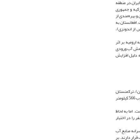
یران در منطقه
رکیه و جمهوری
و بهره‌مندی از
 افغانستان به
 از اندونزی)،
ارومیه بر اثر
کاهش آب ورودی
 دلیل افزایش
ی زمینی مشترک ایران با عراق در غرب 1608 کیلومتر (طولانی‌ترین)، ترکمنستان
در شمال شرق 1190 کیلومتر، پاکستان در جنوب شرق 925 کیلومتر، افغانستان در شرق 919 کیلومتر، جمهوری آذربایجان در شمال‌غرب 757 کیلومتر، ترکیه در شمال‌غرب 566 کیلومتر
ختصاص داده است. اما به لحاظ
ه به ازای هر نفر را در اختیار
رانه منابع آب
 قرار دارند. بر