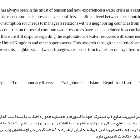
has always been in the midst of tension and now experiences a water crisis as a re
 has caused some disputes and even conflicts at political level between the countrie
consumption, so it needs to manage its relations with its neighboring countries from 
y countries on the use of common water resources have been concluded in accordanc
t there are still disputes regarding the exploitation of water resources with some n
e United Kingdom and other superpowers. This research, through an analytical and 
ards its neighbors is and what strategies are needed to activate the country’s hy
cy"
"Trans-boundary Rivers"
"Neighbors"
"Islamic Republic of Iran"
ر سر مدیریت منابع آب مشترک خود با کشورهای همسایه همواره اختلاف داشته است که این
دلیل مرزهای طولانی با ایران، بیشترین اختلافات را بر سر مرزها و منابع مشترک با ایر
درنتیجه، تخصیص‌ندادن حق‌آبه به ایران از هیرمند که خشکیدن دریاچه هامون و ازبین
ران اختلافات شدیدی دارد.