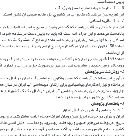
پایین‌دست است.
1-2-6- نظریه حق انحصار پتانسیل انرژی آب
این نظریه بیان می‌کند که منابع آب هر کشوری جزء منابع طبیعی آن کشور است.
1-2-7- نظریه اسلامی
این نظریه مبتنی بر قانونی است که گفته می‌شود از سوی پیامبر اسلام (ص) در م
بالادست می‌دهد و این مازاد آب است که باید به پایین‌دست فرستاده شود؛ اما
اسلامی، پایه قوانین مدنی ایران در زمینه استفاده از منابع آب مشترک شده است
*ماده 158 قانون مدنی ایران: هرگاه تاریخ احیای اراضی اطراف رودخانه مخت
از آن باشد.
*ماده 159 قانون مدنی ایران: هرگاه کسی بخواهد جدیداً زمینی در اطراف 
رودخانه، زمین جدید را مشروب کند، در غیر این صورت حق بردن آب را ندارد، اگرچ
2- روش‌شناسی پژوهش
نوآوری این مقاله در آن است که ضمن واکاوی دیپلماسی آب ایران در قبال همس
پرداخته و نیز راهکارهای پیشنهادی برای ارتقای دیپلماسی آب ایران در قبال 
چارچوب نظری در این زمینه، دیپلماسی آب ایران در قبال تک‌تک کشورهای همس
سیاست‌گذاری کشور در این زمینه قرار دهد.
3- یافته‌های پژوهش
3-1- دیپلماسی آب ایران در قبال عراق
ایران و عراق در حوضه آبریز میان‌رودان (فرات-دجله) باهم مشترکند. با وجو
تاریخ، مربوط به مرزهای جنوبی و رودخانه اروندرود بوده است. دلیل اصلی علاقه
کشور با خلیج فارس مربوط باشد و تأکید صدام بر قومیت عربِ بخشی از مردم ا
چندین قرارداد که در زمینه حقوق ایران و عراق از اروندرود به امضای طرفین رس