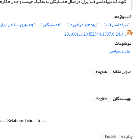
گوید که دیپلماسی آب ایران در قبال همسایگان به تفکیک چیست و چه راهکاره
کلیدواژه‌ها
"دیپلماسی آب"
"رودهای فرامرزی"
"همسایگان"
"جمهوری اسلامی ایران
20.1001.1.23452544.1397.6.24.4.1
موضوعات
علوم سیاسی
عنوان مقاله
English
نویسندگان
English
nal Relations, Tehran, Iran.
چکیده
English