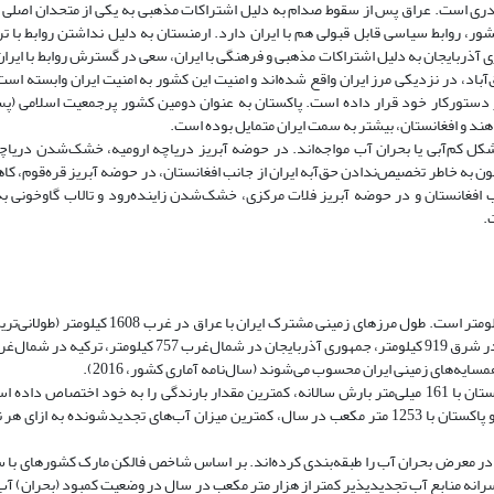
ی است. عراق پس از سقوط صدام به دلیل اشتراکات مذهبی به یکی از متحدان اصلی ا
ر، روابط سیاسی قابل قبولی هم با ایران دارد. ارمنستان به دلیل نداشتن روابط با ت
 آذربایجان به دلیل اشتراکات مذهبی و فرهنگی با ایران، سعی در گسترش روابط با ایران 
اد، در نزدیکی مرز ایران واقع شده‌اند و امنیت این کشور به امنیت ایران وابسته است.
 دستورکار خود قرار داده است. پاکستان به عنوان دومین کشور پرجمعیت اسلامی (پس
هند و افغانستان، بیشتر به سمت ایران متمایل بوده است.
 کم‌آبی یا بحران آب مواجه‌اند. در حوضه آبریز دریاچه ارومیه، خشک‌شدن دریاچه 
ه خاطر تخصیص‌ندادن حق‌آبه ایران از جانب افغانستان، در حوضه آبریز قره‌قوم، 
فغانستان و در حوضه آبریز فلات مرکزی، خشک‌شدن زاینده‌رود و تالاب گاوخونی به
.
ایران با هفت کشور مرز زمینی دارد و مجموع طول مرزهای زمینی ایران، 6010 کیلومتر است. طول مرزها
در بین همسایگان ایران، ترکیه با 593 میلی‌متر بارش سالانه، بیشترین و ترکمنستان با 161 میلی‌متر بارش سالانه، کمترین مقدار بارندگی را به خود ا
سرانه منابع آب تجدیدپذیر، ترکمنستان با 4302 متر مکعب در سال، بیشترین و پاکستان با 1253 متر مکعب در سال، کمترین میزان آب‌های تجدیدشوند
در معرض بحران آب را طبقه‌بندی کرده‌اند. بر اساس شاخص فالکن مارک کشورهای با س
 کشورهای با سرانه منابع آب تجدیدپذیر کمتر از هزار متر مکعب در سال در وضعیت کمبود (بحران) آب