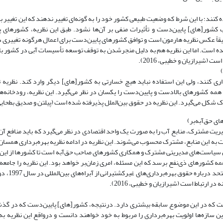
 کنند؛ با این شرط که وضعیت طبیعی کشور خود را به گونه‌ای تغییر ندهند که این تغییر 
 کشور[های] پایین‌دست و تأثیرات منفی بر آن‌ها نشود. طبق این نظریه، کشورهای 
قیقاً عکس نظریه هارمون است و توافق کشورهای پایین‌دست برای اعمال هرگونه تغییری د
ده است. اما این نظریه هم به دلیل منجر‌شدن به توقف توسعه تأسیسات آبی در کشور با
شیرازیان و خطیبی، 2016).
اری کنند، ولی این استفاده نباید هیچ خسارتی به کشور[های] دیگر وارد کند. نظریه
 کشورهای بالادست و پایین‌دست را یکسان در نظر می‌گیرد. این نظریه، رودخانه‌های 
کل می‌گیرد. این نظریه در حقوق بین‌الملل پذیرفته شده است (پیلتن و صدیق بطحایی اصل،
یریت مشترک، منابع آب را به صورت یک واحد اقتصادی در نظر می‌گیرد که باید منافع آ
ه این منابع، مشترک محسوب می‌شوند. این نظریه در ادامه نظریه بهره‌برداری همسان
دوین سیاست‌های مدیریتی مشترک و همکاری کشورهای صاحب حق‌آبه است تا کشورها از این
کشورهای ذی‌نفع برسد که این مسئله، امری زمان‌بر خواهد بود. این نظریه را جامعه بی
کرده است و کمیسیون حقوق بین‌ا
ارتباط است (شیرازیان و خطیبی، 2016).
 است که در این موضوع سابقه بیشتری دارد. درنتیجه، کشور[های] پایین‌دست که در گ
 این سازه‌ها اولویت بهره‌برداری را مربوط به خود خواهند دانست و درواقع این نظریه 