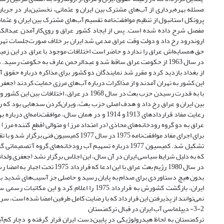
پروتکل استانبول از تنظیم موافقت‌نامه تقسیم آب‌های مشترک بین ایران و ع
اروندرود رخ داد و دولت وقت عراق مدعی شد ایران بر خلاف صورت‌جلسات ته
حق همسایه‌اش عراق را ندارد و حاضر است اختلافات موجود با عراق در این زمین
این کشور به تهران آمدند و از مذاکرات درباره آب‌های مرزی حمایت کردند (جعفری ولدان
رعایت مفاد قراردادهای 1913 و 1914 و در همان سال، 
برای اجرای مفاد موافقت‌نامه 1975 در سال 
که به دلیل شرایط سیاسی ایران در آن سال، این اجلاس برگزار نشد (جعفری ولدانی، 009
نمی‌توانند از پذیرفتن این قرارداد که با رضایت کامل طرفین امضا شده است، سر باز بز
3-2- دیپلماسی آب ایران در قبال ترکمنستان
ترکمنستان به لحاظ هیدرولوژیکی در پایین‌دست ایران قرار گرفته و دچار کم‌