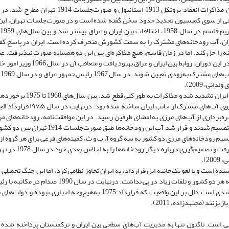
مسئله بهره‌برداری از آب‌های مشترک بین ایران و عثمانی، نخستین‌بار در جریان مذاکرات انعقاد پروتک
ثمانی از سوی کمیسیون تحدید حدود سخن گفته شده است و در صورت‌جلسات تهران، این
ران، آب رودخانه‌های مشترک را به سمت کشورش منحرف کرده است. ایران در پاسخ گ
ه را حل کند. اما در زمان قاسم، هیچ مذاکره‌ای بین این دو همسایه صورت نپذیرفت. ع
در سال 1963 از حکومت عراق ساقط شد و عبدالرحمن عارف به حکومت رسید. در این 
از 
ی، 2009).
با به قدرت رسیدن حزب بعث در سال 1968 در عراق، اختلافات بین این 
بین ایران و عراق رخ داد و هدف اصلی حزب بعث، ویران‌کردن سدهایی بود که ر
موافقت‌نامه‌ای درباره بهره‌برداری از آب‌های مرزی به امضای طرفین رسید. در این موافقت‌نامه، رودخانه‌های
عراق به دو گروه رودخانه‌های محاذی (در امتداد مرز) و متوالی (قطع کننده مرز) تقسیم شدند و ق
1977 کمیسیون فنی برگزار شد و با تقسیم رودخانه‌های مرزی دو کشور به سه گروه آ، ب و ث، کمیته‌های فرعی برای هر گرو
تشکیل شد. کمیسیون 1977 درباره تسهیم آب رودخانه‌
2).
بدون هیچ دستاوردی برای صدام به پایان رسید و حاصلی جز آسیب‌های شدید به هر دو کشور و تلفات زیاد د
ایران، بازگشت کشورش به قرارداد 1975 را اعلام کرد و این مکاتبات رسمی سندی است دال بر این واقعیت که قرارداد 1975 به‌
نند (مجتهدزاده، 2011).
آبی است. تاکنون تنها به مدیریت آب‌های سطحی بین ایران و ترکمنستان پرداخته شده