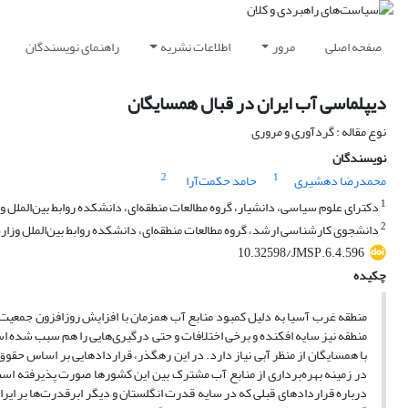
صفحه اصلی
مرور
اطلاعات نشریه
راهنمای نویسندگان
دیپلماسی آب ایران در قبال همسایگان
نوع مقاله : گردآوری و مروری
نویسندگان
2
1
محمدرضا دهشیری
حامد حکمت‌آرا
1
دکترای علوم سیاسی، دانشیار، گروه مطالعات منطقه‌ای، دانشکده روابط بین‌الملل وز
2
دانشجوی کارشناسی ارشد، گروه مطالعات منطقه‌ای، دانشکده روابط بین‌الملل وزارت 
10.32598/JMSP.6.4.596
چکیده
منطقه غرب آسیا به دلیل کمبود منابع آب همزمان با افزایش روزافزون جمعیت
منطقه نیز سایه افکنده و برخی اختلافات و حتی درگیری‌هایی را هم سبب شده ا
با همسایگان از منظر آبی نیاز دارد. در این رهگذر، قراردادهایی بر اساس حقو
در زمینه بهره‌برداری از منابع آب مشترک بین این کشورها صورت پذیرفته است، ا
درباره قراردادهای قبلی که در سایه قدرت انگلستان و دیگر ابرقدرت‌ها بر ای