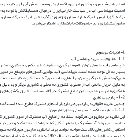
اساس این شاخص، دو کشور ایران و پاکستان در وضعیت تنش آبی قرار دارند و بقیه ه
اهمیت دیپلماسی آب در سیاست خارجی ایران در قبال همسایگانش با توجه به مر
ترکیه، کورا-ارس با ترکیه، ارمنستان و جمهوری آذربایجان، اترک با ترکمنستان، ق
هامون‌مشکیل و رابچ-باهوکلات با پاکستان، آشکار می‌شود.
1- ادبیات موضوع
1-1- مفهوم‌شناسی دیپلماسی آب
دیپلماسی آب به معنی توان بالقوه درگیری و خشونت یا برعکس، همکاری و مدیریت 
بسیار به آن توجه شده است. دیپلماسی آب، توانایی کشورهای ذی‌نفع در مدیر
هیچ‌گونه تنش یا درگیری بین طرف‌های صاحب حق‌آبه، به شکل پایدار استفاده شود (پاپ
به دلیل جریان دائمی آب از محلی یا کشوری به محلی یا کشوری دیگر و به دلیل
همکاری‌ها بر سر مدیریت این منابع مشترک در قالب سیاست خارجی کشورهای جهان
1-2- چارچوب نظری
چندین نظریه حقوقی درباره بهره‌برداری از آب‌های مشترک مطرح شده است که مهم‌ترین 
1-2-1- نظریه حاکمیت سرزمینی مطلق (هارمون)
این نظریه بر مجازبودن هرگونه استفاده از منابع آب مشترک از سوی کشوری که ب
بالادست می‌تواند آب مشترک را به هر شکلی که بخواهد استفاده کند و حتی در صو
استقبال کشورهای بالادست مواجه خواهد بود. اما نظریه هارمون هیچ‌گاه به صورت 
دادرسی بین‌المللی دریاچه لانوکس در سال 1957 به طور کلی رد شد (پیلتن و صدیق بطحایی اصل، 2016).