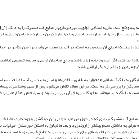
دینه وضع شد. نظریه اسلامی، اولویت بهره‌برداری از منابع آب مشترک را به مالک [آن]،
 در عین حال طبق این نظریه، بالادستی‌ها حق وارد‌کردن خسارت به پایین‌دستی‌ها را 
:
لف باشد، زمینی که احیای آن مقدم بوده است، در آب نیز مقدم می‌شود بر زمین متأخر در احیا،
رودخانه احیا کند، اگر آب رودخانه زیاد باشد و برای صاحبان اراضی، سابقه تضییقی نباشد، 
ه زمین او بالاتر از دیگر اراضی باشد.
ایگان به تفکیک مناطق همجوار، به تلفیق شاخص‌ها و مبانی مهندسی آب با مباحث سیاس
همسایگان را بررسی کرده است. در این مقاله تلاش می‌شود پس از مفهوم‌شناسی دیپلما
ایه با تأکید بر موفقیت‌ها و کاستی‌های آن بررسی شود و سرانجام راهکارهایی را 
د منابع آب مشترک زیادی که در طول مرزهای طولانی این دو کشور وجود دارد، اختلافا
 عراق به داشتن سهم بیشتر از اروندرود و بعدها تجاوز به استان خوزستان، می‌تواند به 
ستان خوزستان، صرفاً بهانه‌ای برای دسترسی بیشتر به خلیج فارس بوده است. به هر
یده است، همچنان اختلافاتی در این زمینه بین دو کشور باقی است.