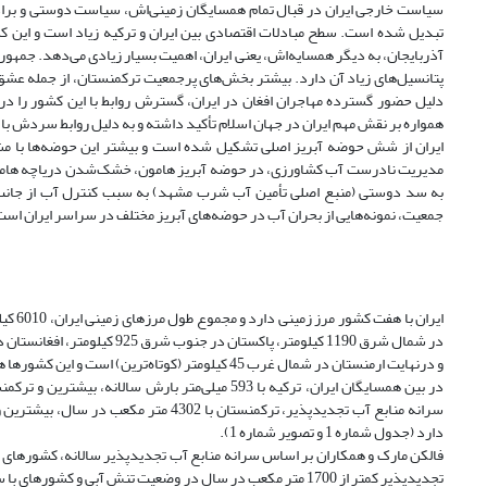
سیاست خارجی ایران در قبال تمام همسایگان زمینی‌اش، سیاست دوستی و برادر
تبدیل شده است. سطح مبادلات اقتصادی بین ایران و ترکیه زیاد است و این کشو
آذربایجان، به دیگر همسایه‌اش، یعنی ایران، اهمیت بسیار زیادی می‌‌دهد. جمهوری
پتانسیل‌های زیاد آن دارد. بیشتر بخش‌های پرجمعیت ترکمنستان، از جمله عشق‌آب
دلیل حضور گسترده مهاجران افغان در ایران، گسترش روابط با این کشور را در
همواره بر نقش مهم ایران در جهان اسلام تأکید داشته و به دلیل روابط سردش با 
ایران از شش حوضه آبریز اصلی تشکیل شده است و بیشتر این حوضه‌ها با مشکل
مدیریت نادرست آب کشاورزی، در حوضه آبریز هامون، خشک‌شدن دریاچه هامون ب
به سد دوستی (منبع اصلی تأمین آب شرب مشهد) به سبب کنترل آب از جانب ا
جمعیت، نمونه‌هایی از بحران آب در حوضه‌های آبریز مختلف در سراسر ایران است
و درنهایت ارمنستان در شمال غرب 45 کیلومتر (کوتاه‌ترین) است و این کشورها همسایه‌های زمینی ایران محسوب می‌شوند (سال‌نامه آماری کشور، 2016).
دارد (جدول شماره 1 و تصویر شماره 1).
فالکن مارک و همکاران بر اساس سرانه منابع آب تجدیدپذیر سالانه، کشورهای 
تجدیدپذیر کمتر از 1700 متر مکعب در سال در وضعیت تنش آبی و