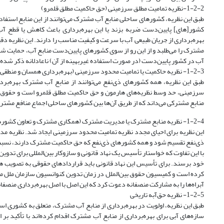
1-2-2-نظریه تمامیت مطلق سرزمینی (حق حاکمیت مطلق قلمرو)
طبق این نظریه، کشورهای ساحلی منابع آب مشترک می‌توانند از این منابع استفاده
کشور[های] پایین‌دست ضربه بزند یا این بهره‌برداری باعث کاهش یا قطع آب
بهره‌برداری از جریان طبیعی آب با سرعت و کیفیت مناسب را دارند. این نظریه د
مشترک را می‌طلبد و از این رو از سوی کشورهای پایین‌دست منابع آب، حمایت ش
آب در کشور پایین‌دست (در صورت استفاده غیربهینه از آن) ناعادلانه ذکر شده است (
1-2-3- نظریه حاکمیت یا تمامیت محدود سرزمینی (بهره‌برداری همسان و منطقی)
طبق این نظریه، همه کشورهای ذی‌نفع می‌توانند از منابع آب مشترک بهره‌برد
سرزمینی، حد وسط نظریه‌های هارمون و حق حاکمیت مطلق قلمرو است و حقوق همه
منابع مشترکی می‌داند که از طریق آن‌ها بین کشورهای ساحلی اجماع منافع مشترک ش
1-2-4- نظریه منابع مشترک یا مدیریت مشترک (همکاری مشترک و تعاون کشورهای حق‌آبه‌بر)
این نظریه برای احیای مجدد نظریه تمامیت محدود سرزمینی ایجاد شد. نظریه مد
ذی‌نفع تقسیم شود و همه کشورهای ذی‌نفع که حق حاکمیت مشترک دارند، نسبت ب
با این تفاوت که خواستار تأسیس یک نهاد قانونی و سازوکار بین‌المللی برای ت
خود برسند. برای تأسیس این نهاد قانونی باید قراردادهای حقوقی به تصویب همه 
آبراه‌ها را به مشارکت منصفانه دعوت کرد که این اصل با اصل بهره‌برداری منصفانه در 
1-2-5- نظریه حق‌آبه تاریخی
طبق این نظریه، اولویت در بهره‌برداری از منابع آب مشترک، متعلق به کشوری
سازه‌های آبی برای بهره‌برداری از منابع آب مشترک اقدام کرده‌اند با تأکید بر