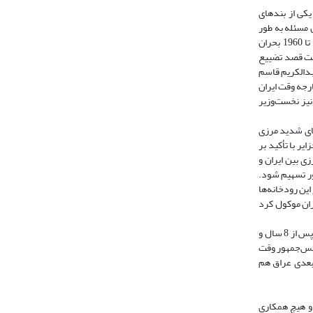
ل 1913 استانبول و صورت‌جلسات 1914 تهران مطرح شد. در یکی از بندهای
 مسئله به طور
مفصل شرح داده شده است. پس از ایجاد کشور عراق و روی‌کارآمدن عبدالکریم قاسم در سال 1958، اختلافات بین ایران و عراق بیشتر شد و بین سال‌های 1959 تا 1960 بحران
فت قصد تضییع
بدالکریم قاسم
دوران، روابط بین ایران و عراق بهبود یافت و متعاقب آن در سال 1966 وزیر امور خارجه وقت ایران
بغداد بازدید کرد و مقرر شد نمایندگان دو کشور برای مذاکره درباره حقوق آب‌های مشترک به‌زودی تعیین شوند. در سال 1967 رئیس‌جمهور عراق و در سال 1969 نیز نخست‌وزیر
کشور و ایران تشدید شد و مذاکرات به طور کلی قطع شد. بین سال‌های 1968 تا 1975 برخوردهای شدید مرزی
وی آب‌های مشترک از جانب ایران ساخته شده بود. درنهایت در سال ۱۹۷۵ قرارداد الجزایر با تأکید بر
 مرزی بین ایران و
رار شد آب این رودخانه‌ها طبق صورت‌جلسات 1914 تهران بین دو کشور تسهیم شود.
ه از این رودخانه‌ها
های گروه آ تصمیماتی گرفت و تصمیم‌گیری درباره دیگر رودخانه‌ها را به اجلاس بعدی خود در سال 1978 در تهران موکول کرد
در سال 1980 رژیم بعث عراق با این ادعا که قرارداد 1975 تحت اجبار به امضا رسیده است و با لغو یک‌جانبه این قرارداد، به ایران تجاوز نظامی کرد، اما این جنگ تحمیلی پس از 8 سال و
ر پی نداشت. درنهایت در سال 1990 صدام در مکاتبه با رئیس‌جمهور وقت
هیچ‌وجه اجباری نبوده و دولت‌های بعدی عراق هم
 و هیچ همکاری