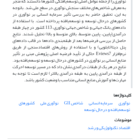
نوآوری را ازجمله عوامل اصلی توسعه‌یافتگی کشورها دانستند که منجر
به معرفی شاخص‌های مختلف سنجش نوآوری در سطح ملی شد. باتوجه
به این، تحقیق حاضر به بررسی تأثیر سرمایه‌ انسانی بر نوآوری در
کشورهای درحال توسعه و توسعه‌یافته پرداخته است. با استفاده از
داده‌های بانک جهانی و شاخص جهانی نوآوری، 113 کشور در چهار طبقه
درآمدی(پایین، پایین متوسط، بالای متوسط و بالا) تحلیل شدند. نتایج
حاصل از بررسی فرضیه‌ها بعد از طبقه‌بندی داده‌ها در قالب داده‌های
پنل دیتا(تابلویی) و با استفاده از روش‌های اقتصادسنجی از طریق
نرم‌افزار Eviews7 حاکی از تأیید فرضیه اصلی پژوهش مبنی بر تأثیر
منابع انسانی بر نوآوری در کشورهای درحال توسعه و توسعه‌یافته بود.
نتایج در هر یک از طبقات درآمدی نشان داد که در مسیر توسعه (حرکت
از طبقه درآمدی پایین به طبقه درآمدی بالاتر) لازم است تا توجه به
مهارت‌ها و آموزش منابع انسانی متناسب با وضعیت کشور باشد.
کلیدواژه‌ها
نوآوری
سرمایه انسانی
شاخص GII
نوآوری ملی
کشورهای
توسعه‌یافته و درحال توسعه
موضوعات
اقتصاد تکنولوژیکی و رشد