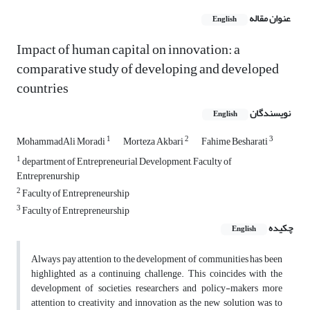
عنوان مقاله
English
Impact of human capital on innovation: a
comparative study of developing and developed
countries
نویسندگان
English
1
2
3
MohammadAli Moradi
Morteza Akbari
Fahime Besharati
1
department of Entrepreneurial Development, Faculty of
Entreprenurship
2
Faculty of Entrepreneurship
3
Faculty of Entrepreneurship
چکیده
English
Always pay attention to the development of communities has been
highlighted as a continuing challenge. This coincides with the
development of societies, researchers and policy-makers more
attention to creativity and innovation as the new solution was to