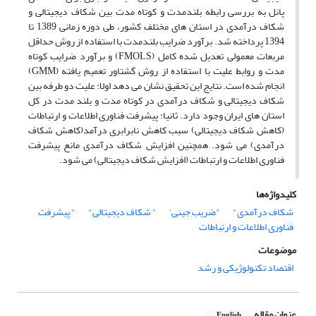
پانل به بررسی رابطه بلندمدت و کوتاه مدت بین شکاف دیجیتالی و
شکاف درآمدی در استان های مختلف کشور، طی دوره زمانی 1389 تا
1394 پرداخته شد. برآورد ضرایب بلندمدت با استفاده از روش حداقل
مربعات معمولی تعدیل شده کامل (FMOLS) و برآورد ضرایب کوتاه
مدت و روابط علیت با استفاده از روش گشتاور تعمیم یافته (GMM)
انجام شده است. نتایج این تحقیق نشان می دهد اولا: علیت دو طرفه بین
شکاف دیجیتالی و شکاف درآمدی در کوتاه مدت و بلند مدت در کل
استان های ایران وجود دارد. ثانیا: پیشرفت فناوری اطلاعات و ارتباطات
(کاهش شکاف دیجیتالی) سبب کاهش نابرابری درآمد(کاهش شکاف
درآمدی) می شود. همچنین افزایش شکاف درآمدی مانع پیشرفت
فناوری اطلاعات و ارتباطات (افزایش شکاف دیجیتالی) می شود.
کلیدواژه‌ها
شکاف درآمدی"
"ضریب جینی'
" شکاف دیجیتالی"
" پیشرفت
فناوری اطلاعات و ارتباطات
موضوعات
اقتصاد تکنولوژیکی و رشد
عنوان مقاله
English