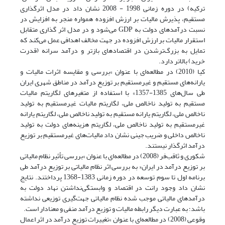
ترکیه) در دوره زمانی 1998 - 2008 نشان داد در مدل اثرگذاری
مستقیم، پذیرش مالیات بر ارزش افزوده همواره منجر به افزایش در
نسبت درآمدهای دولت به GDP می‌شود و در مدل اثر گذاری متقابل
استقرار مالیات بر ارزش افزوده در جهت مخالف اهدافی عمل می‌کند که
تمایل به بزرگ‌تر‌شدن در اقتصادهای بازتر و درآمد سرانه (قدرت
خرید) بالاتر دارد.
کیا (2010) در مطالعه‌ای با عنوان »بررسی و مقایسه اثرات مالیات و
یارانه‌های مستقیم و غیرمستقیم بر توزیع درآمد در مناطق شهری ایران
طی سال‌های 1385-1357» با استفاده از متغیرهای لگاریتم مالیات
مستقیم به تولید ناخالص ملی، لگاریتم مالیات غیرمستقیم به تولید
ناخالص ملی، لگاریتم یارانه مستقیم به تولید ناخالص ملی، لگاریتم یارانه
غیرمستقیم به تولید ناخالص ملی، لگاریتم هزینه‌های دولت به تولید
ناخالص داخلی و ضریب جینی نشان داد مالیات‌های غیرمستقیم بر توزیع
درآمد اثرگذار نیستند.
شکوری و ثاقب‌فر (2008) در مطالعه‌ای با عنوان »بررسی تأثیر نظام مالیاتی
بر توزیع درآمد در ایران« به بررسی اثر نظام مالیاتی بر توزیع درآمد طی
برنامه اول تا سوم توسعه در دوره زمانی 1383-1368 پرداختند. نتایج
نشان داد وجود رانت در اقتصاد و وابستگی‌نداشتن نهاد دولت به
درآمدهای مالیاتی موجب شده نظام مالیاتی جهت‌گیری توزیعی نداشته
باشد؛ به عبارت دیگر رابطه مالیات و توزیع درآمد منفی و معنادار است.
وقوعی (2008) در مطالعه‌ای با عنوان »تغییرات توزیع درآمد در اثر اعمال