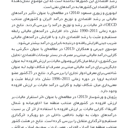
رشد اقتصادی این کشورها نداشته است که این موضوع نشان‌دهنده
اتکای اقتصاد این کشورها به درآمدهای نفتی است.
ابونوری و زیوری مسعود (2014) در مطالعه‌ای با عنوان »تأثیر درآمدهای
مالیاتی بر رشد اقتصادی و توزیع درآمد (ایران و کشورهای منتخب
OECD)» اثر مالیات بر رشد و توزیع درآمد را بررسی کردند. نتایج در
دوره زمانی 2011-1990 نشان داد افزایش درآمدهای مالیاتی رابطه
مستقیم و مثبت با رشد اقتصادی دارد و با افزایش درآمدهای مالیاتی
ضریب جینی افزایش یافته و درنتیجه نابرابری درآمد بیشتر می‌شود.
موسوی جهرمی و همکاران (2013) در مطالعه‌ای با عنوان »نگرشی به
کارایی درآمد مالیاتی مبتنی بر مصرف در بستر نوسانات اقتصادی: تحلیل
بین کشوری« ارتباط میان کارایی وصولی مالیات بر ارزش افزوده (به عنوان
جایگزینی برای درآمد مالیاتی مبتنی بر مصرف) و شکاف تولید (به عنوان
شاخصی برای معرفی ادوار تجاری) را بررسی کرد. نتایج در 25 کشور عضو
اتحادیه اروپا در دوره زمانی 2011-1996 نشان داد ارتباط مثبت و
معنی‌داری میان شکاف تولید و کارایی درآمد مالیات بر ارزش افزوده
وجود دارد.
پژویان و ورشوساز (2013) در مطالعه‌ای با عنوان »اثر استقرار مالیات بر
ارزش افزوده در کشورهای منتخب منطقه منا (خاورمیانه و شمال
آفریقا)« کارایی مالیات بر ارزش افزوده با استفاده از اثر آن بر نسبت
درآمدهای دولت به تولید ناخالص داخلی در دو رویکرد اثرگذاری
مستقیم و اثرگذاری متقابل را بررسی کرده است. نتایج در هشت کشور
منتخب منطقه منا (ایران، الجزایر، مصر، اردن، سوریه، لبنان، مراکش،