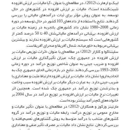
ایبک و ارهارت (2012)، در مطالعه‌ای با عنوان »آیا مالیات بر ارزش افزوده
تثبیت‌کننده است؟« مالیات بر ارزش افزوده در کشورهای در حال
توسعه، به عنوان روش مؤثر برای ثبات درآمدهای مالیاتی را بررسی
کرده‌اند. نتایج با استفاده از داده‌های 103 کشور در حال توسعه در دوره
زمانی 2008-1980 نشان داد کشورهای باتجربه در زمینه مالیات بر
ارزش افزوده، بی‌ثباتی درآمدهای مالیاتی‌شان 40 تا 50 درصد کمتر از
کشورهایی است که سیستم مالیات بر ارزش افزوده ندارند و بیشترین
بی‌ثباتی مربوط به خاورمیانه، شمال آفریقا و صحرای آفریقاست.
سلیتناکوا و کلازار (2012) در مطالعه‌ای با عنوان »اثرات توزیعی مالیات بر
ارزش افزوده در جمهوری چک« میزان تأثیر‌گذاری مالیات بر ارزش
افزوده و ضریب جینی به عنوان شاخص توزیع درآمد در دوره زمانی
2005-1993 بررسی کرده‌اند. نتایج در بازه زمانی الحاق جمهوری چک به
اتحادیه اروپا نشان داد مالیات بر ارزش افزوده ارتباط مثبت و معناداری با
ضریب جینی دارد. به عبارت دیگر مالیات بر ارزش افزوده سبب وخامت
و بدترشدن توزیع درآمد در جمهوری چک شده است. همچنین اثر
تغییرات نرخ مالیات بر ارزش افزوده بر توزیع درآمد در سال 2004 بر
خانواده‌های کم‌درآمد بیشتر بوده است.
مارتینز وزکوز و همکاران (2012) در مطالعه‌ای با عنوان »تأثیر مالیات و
مخارج عمومی بر توزیع درآمد« رابطه مالیات و توزیع درآمد در گروه
کشورهای منتخب با درآمد متوسط به روش گشتاورهای تعمیم‌یافته را
بررسی کرده‌ان. نتایج نشان داد مالیات بر مصرف تأثیر منفی و معناداری