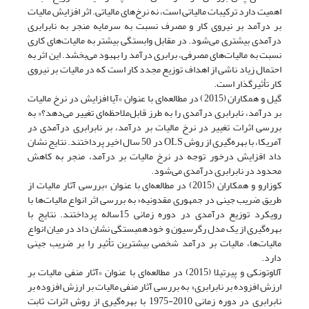
اهمیت دارد ترکیبات مالیاتی است، نه نرخ‌های مالیاتی. اثر افزایش مالیات
بر درآمد بر نیروی کار و مصرف نسبت به سرمایه منجر به نابرابری
درآمدی بیشتری می‌شود. در مقابل وابستگی بیشتر به مالیات‌های کاری
نسبت به مالیات‌های مصرفی، برابری درآمد را بهبود می‌بخشد. این اثر به
احتمال زیاد ناشی از اهداف توزیع مجدد کار است که در مالیات بر نیروی
کار تأثیر‌گذار است.
گیل و همکاران (2015) در مطالعه‌ای با عنوان »آیا افزایش در نرخ مالیات
بر درآمد، نابرابری درآمدی را به طرز قابل‌ملاحظه‌ای تغییر می‌دهد؟« به
بررسی اثرات تغییر در نرخ مالیات بر درآمد، بر نابرابری درآمدی در
آمریکا، با بهره‌گیری از روش OLS در 50 سال اخیر پرداختند. نتایج نشان
داد افزایش درخور توجه در نرخ مالیات بر درآمد، منجر به کاهش
محدود در نابرابری درآمدی می‌شود.
کوزارو و همکاران (2015) در مطالعه‌ای با عنوان »بررسی آثار مالیات از
طریق ضریب جینی در جمهوری مقدونیه« به بررسی اثر انواع مالیات‌ها با
رویکرد توزیع درآمدی در دوره زمانی 15‌ساله پرداختند. نتایج با
بهره‌گیری از یک مدل رگرسیون و خودهمبستگی نشان داد در میان انواع
مالیات‌ها، مالیات بر درآمد شخصی بیشترین تأثیر را بر ضریب جینی
دارد.
آلاوتونکی و پیرتیلا (2015) در مطالعه‌ای با عنوان »آثار منفی مالیات بر
ارزش افزوده بر نابرابری« به بررسی آثار منفی مالیات بر ارزش افزوده بر
نابرابری در دوره زمانی 2010-1975 با بهره‌گیری از روش اثرات ثابت