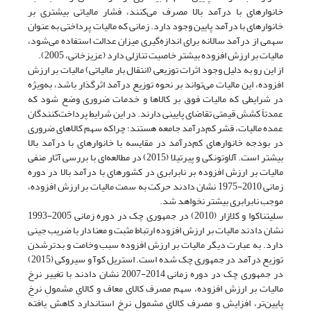
خانوارهای با درآمد بالا مصرف می‌کنند، فشار مالیاتی بیشتری بر
خانوارهای با درآمد پایین وجود دارد. زمانی که مالیات پرداختی به عنوان
سهمی از درآمد سالانه برای اندازه­‌گیری میزان عدالت استفاده می‌شود،
مالیات بر ارزش افزوده بیشتر خاصیت تنازلی دارد (عزیزخانی، 2005).
از این رو به دلیل وجود اثرات توزیعی (انتقال بار مالیاتی) مالیات بر ارزش
افزوده، این مالیات می‌تواند بر نحوه توزیع درآمد اثرگذار باشد، به‌‌ویژه
در شرایطی که مالیات فوق بر کالاها و خدمات ضروری وضع شود که
عمدتاً کشش قیمتی تقاضای پایینی دارند. در این شرایط پرداخت‌کنندگان
عمده مالیات، قشر کم‌درآمد جامعه هستند؛ چراکه سهم کالاهای ضروری
در بودجه خانوارهای کم‌درآمد در مقایسه با خانوارهای با درآمد بالا
بیشتر است. آلاوتونکی و پیرتیلا (2015) در مطالعه­‌ای با بررسی آثار منفی
مالیات بر ارزش افزوده بر نابرابری در کشورهای با درآمد بالا در دوره
زمانی 2010-1975 نشان دادند حرکت به سمت مالیات بر ارزش افزوده،
موجب نابرابری بیشتر نخواهد شد.
سلیتناکوا و کلازار (2010) در جمهوری چک در دوره زمانی 2005-1993
نشان دادند مالیات بر ارزش افزوده ارتباط مثبت و معنادار با ضریب جینی
دارد. به عبارت دیگر مالیات بر ارزش افزوده سبب وخامت و بدتر‌شدن
توزیع درآمد در جمهوری چک شده است. استریل کوآ و سیروکی (2015)
در جمهوری چک در دوره زمانی 2014-2007 نشان دادند با تغییر نرخ
مالیات بر ارزش افزوده، سهم مصرف کالای معاف و کالایِ مشمولِ نرخِ
پایین‌تر، افزایش و مصرف کالایِ مشمولِ نرخِ استاندارد کاهش یافته