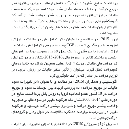
پرداختند. نتایج نشان داد اثر درآمد حاصل از مالیات بر ارزش افزوده بر
توزیع درآمد بر خلاف تحقیقات قبلی مثبت بوده است و حرکت به سمت
مالیات بر ارزش افزوده، موجب نابرابری بیشتر نخواهد شد. از آنجا که
گروه کشورهای مورد‌بررسی، از جمله کشورهای با درآمد بالا بوده است،
آثار تنازلی این مالیات که بیشتر بر دهک‌های پایین درآمدی اثرگذار است،
مشهود نشد.
اررو (2015) در مطالعه‌ای با عنوان »اثرات افزایش در مالیات بر ارزش
افزوده: با بهره گیری از مدل CGE پویا« به بررسی اثر افزایش مالیات بر
ارزش افزوده با بهره‌گیری از یک مدل تعادل عمومی پویا در آفریقای
جنوبی پرداخت. نتایج در دوره زمانی 2018-2013 نشان داد در شرایطی
که درآمدهای مالیاتی دولت از کانال‌هایی همچون یارانه به خانواده‌های
کم‌درآمد تعلق گیرد، می‌توان از تأثیر منفی مالیات بر ارزش افزوده بر
توزیع درآمد در اقشار کم‌درآمد جلوگیری کرد.
آگوستینی و همکاران (2015) در مطالعه‌ای با عنوان »اثر تغییرات سود
مالیات بر توزیع درآمد« به بررسی ارتباط بین نوسانات سود و توزیع
درآمد در 10 کشور عضو اتحادیه اروپا به روش پانل پرداختند. نتایج در
دوره زمانی 2014-2008 نشان داد هرگونه تغییر در سود مالیاتی منجر به
وخامت بیشتر توزیع درآمد و نابرابری بیشتر درآمد می‌شود و هرگونه
تغییر در این زمینه نیازمند عملکرد نظام‌مند در طول زمان و گروه‌های
درآمدی معین است.
استریل کوآ و سیروکی (2015) در مطالعه‌ای با عنوان »تغییرات بار مالیات