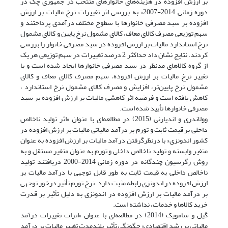
بر ارزش افزوده در هزینه‌های خانوارهای منتخب در جمهوری چک در
دوره زمانی 2014-2007» به بررسی اثر تغییرات نرخ مالیات بر ارزش
افزوده بر سبد مصرفی خانوارها با سطوح مختلف درآمدی پرداختند و
سهم توزیعی مصرف کالای معاف، کالای مشمول نرخ پایین و کالای مشمول
نرخ استاندارد مالیات بر ارزش افزوده در سبد مصرفی خانوار را بررسی
کردند. نتایج نشان داد حداکثر 2 درصد تغییرات در سهم توزیعی هر یک
از گروه کالاهای مد‌نظر در سبد مصرفی خانوارها ایجاد شده است و با
تغییر نرخ مالیات بر ارزش افزوده، سهم مصرف کالای معاف و کالای
مشمول نرخ پایین‌تر، افزایش و مصرف کالای مشمول نرخ استاندارد ،
کاهش یافته است و فرضیه اثر کاهشی مالیات بر ارزش افزوده بر سبد
مصرفی خانوارها تأیید شده است.
وولاندری و اندیارنی (2015) در مطالعه‌ای با عنوان »اثر تولید ناخالص
داخلی بر قیمت ثابت و تورم بر درآمد مالیاتی مالیات بر ارزش افزوده در
کشور اندونزی« با در‌نظر‌گرفتن درآمد مالیات بر ارزش افزوده به عنوان
متغیر وابسته و تولید ناخالص داخلی و تورم به عنوان متغیر مستقل و به
روش رگرسیون چندگانه در دوره زمانی 2014-2000 دریافتند تولید
ناخالص داخلی به قیمت ثابت به طور قابل توجهی با درآمد مالیات بر
ارزش افزوده در اندونزی رابطه مثبت دارد. نرخ تورم تأثیر درخور توجهی
بر درآمد مالیات بر ارزش افزوده در اندونزی به دلیل تأثیر بر قدرت
خرید کالاها و خدمات، نداشته است.
گیل و سامویک (2014) در مطالعه‌ای با عنوان »اثرات تغییرات درآمد
مالیاتی بر رشد اقتصادی« چگونگی تأثیر بلند‌مدت تغییر مالیات بر درآمد