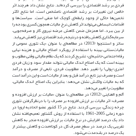
فردی بر رشد اقتصادی را بررسی کرده‌اند. نتایج نشان داد هرچند اثر
خالص این تغییرات بر رشد اقتصادی نامشخص است، اما نتایج اکثر
تخمین‌ها حاکی از وجود رابطه‌ای کوچک اما منفی است. سیاست‌ها و
اقدامات انبساطی می‌تواند اثر کاهش نرخ مالیات همچون کسری بودجه را
از بین ببرد، اما همزمان ضمن کاهش عرضه نیروی کار و صرفه‌جویی،
سرمایه‌گذاری کاهش یافته و درنتیجه رشد اقتصادی نیز کاهش می‌یابد.
سائز و استنتچوا (2013) در مطالعه‌ای با عنوان »یک تئوری عمومی از
مالیات‌ستانی بهینه با استفاده از رویکرد اصلاح مالیاتی و هزینه نهایی
رفاه اجتماعی حاشیه‌ای« تشریح کردند که یک نظام مالیاتی وقتی مطلوب و
بهینه است که یک اصلاح اندک مالیاتی نتواند مقدار سود و زیان فردی
(متری-پولی) را تغییر دهد. مطلوبیت فردی، تابعی از مصرف و درآمد
است و مصرف نیز تابع درآمد قبل و بعد از مالیات است و این درآمد است
که به مالیات واکنش نشان می‌دهد؛ بنابراین یک اصلاح اندک مالیاتی،
مطلوبیت را تغییر می‌دهد.
آلم و الغناینی (2012) در مطالعه‌ای با عنوان »مالیات بر ارزش افزوده و
مصرف« اثر مالیات بر ارزش افزوده بر مصرف را با درنظرگرفتن تئوری
چرخه زندگی، بررسی کردند. نتایج در 15 کشور عضو اتحادیه اروپا در
دوره زمانی 2005-1961 با استفاده از روش گشتاور تعمیم‌یافته نشان
داد یک درصد افزایش در نرخ مالیات بر ارزش افزوده منجر به کاهش
تقریبی یک درصد در سطح مصرف کل در کوتاه‌مدت و کاهش بیشتر از
یک درصد در بلند‌مدت می‌شود.