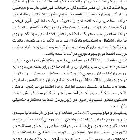
مالیات بر درآمد شخصی در ایالات متحده با استفاده از یک مدل ناهمگن
پرداختند که در آن مصرف‌کنندگان ترجیحات غیرخطی دارند و همچنین
از نظر کار و مهارت متفاوت هستند. نتایج نشان داد کاهش مالیات بر
درآمد شخصی، رشد اقتصادی را تحریک می‌کند، اما این تأثیر آن‌قدر
بزرگ نیست که بتواند درآمد ازدسترفته را جبران کند. کاهش مالیات بر
درآمد شخصی سبب تحریک تقاضا در بخش خدمات می‌شود که بر روی
افزایش اشتغال و استخدام کارگران غیرماهر تأثیر دارد. کاهش مالیات
بر درآمد شخصی، برای گروه‌هایی با درآمد متوسط می‌تواند اثرات مثبت
بر رشد اقتصادی و بهبود توزیع درآمد داشته باشد.
کندی و همکاران (2017) در مطالعه‌ای با عنوان »کاهش نابرابری حقوق و
دستمزد جنسیتی سبب افزایش رفاه اقتصادی برای همه می‌شود«‌ به
بررسی ارتباط میان بهره‌وری کار و شکاف دستمزد جنسیتی در استرالیا
در دوره زمانی 2013-1986 پرداختند. نتایج نشان داد کاهش نابرابری
حقوق و دستمزد جنسیتی سبب افزایش رفاه اقتصادی می‌شود. کاهش
10 درصد شکاف می‌تواند درآمد سرانه را تا 3 درصد افزایش دهد.
همچنین فضای کسب‌وکار قوی در ازبین‌بردن شکاف دستمزد جنسیتی
مؤثر است.
ایسفیدی و میلونیدیس (2017) در مطالعه‌ای با عنوان »ارتباط مالیات‌بندی
مؤثر و توزیع نابرابر درآمد: شواهدی از کشورهایoecd » تأثیر توزیع
مجدد کار و مصرف و نرخ مالیات بر درآمد شخصی را به طور مستقیم در
کشورهای عضو سازمان همکاری و توسعه اقتصادی با استفاده از
داده‌های پانل بررسی کرد. او نشان داد آنچه از دیدگاه توزیع مجدد