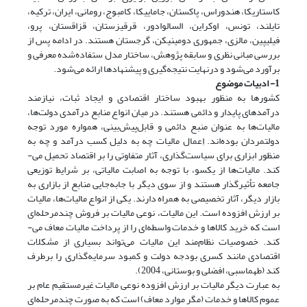
کاستاریکا، هندوراس، پاکستان، جاماییکا، کامبوج، رومانی، ایران، ترکیه،
تایلند، تونس، اوکراین، السالوادور، قرقیزستان، قزاقستان، پرو،
فیلیپین، مالزی، جمهوری دومینیکن، گرجستان هستند. در ادامه پس از
بررسی مبانی نظری و سابقه پژوهش، ساختار مدل ستفاده‌شده معرفی و
برآورد می‌شود و درنهایت نتیجه‌گیری و پیشنهادها ارائه می‌شود.
1- ادبیات موضوع
کشورها به منظور بهبود ساختار اقتصادی و ایجاد ثبات، نیازمند
درآمدهای پایدار و دائمی هستند. در میان انواع منابع درآمدی دولت‌ها،
مالیات‌ها به عنوان منبع دائمی و قابل‌پیش‌­بینی، همواره مورد توجه
دولتمردان بوده‌اند. اِعمال مالیات چه به دلیل کسب درآمد و چه به
منظور ابزاری برای سیاست‌گذاری، آثار متفاوتی را بر اقتصاد تحمیل می‌­
کند. مالیات­‌ها از یکسو، با توجه به اصابت مالیاتی، بر شرایط توزیعی
جامعه تأثیرگذار هستند و از سوی دیگر با جابه‌جایی منابع از بازاری به
بازار دیگر، آثار تخصیصی به همراه دارند. یکی از انواع مالیات‌ها، مالیات
بر ارزش افزوده است. این مالیات، نوعی مالیات بر فروش چند‌مرحله‌­ای
است که خرید کالاها و خدمات واسطه‌­ای را از پرداخت مالیات معاف می‌­
کند. خصوصیات نظام‌مند این مالیات می‌تواند بسیاری از مشکلات
اقتصادی مانند کسری بودجه دولت و کمبود سرمایه‌گذاری را برطرف
کند (طهماسبی، افضلی و بوستانی، 2004).
به عبارت دیگر مالیات بر ارزش افزوده نوعی مالیات غیرمستقیم عام بر
عموم کالاها و خدمات (مگر موارد معاف) است که به ‌صورت چند‌مرحله‌ای