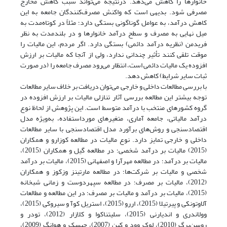
خانوارها را کاهش می‌دهد. در‌نتیجه می‌تواند سبب کاهش مخارج
مصرفی شود. بدیهی است که واکنش مصرف‌کنندگان جامعه به این
کاهش درآمد، به عوامل گوناگونی بستگی دارد؛ مثلاً در کوتاه‌مدت به
میل نهایی به مصرف و سطح درآمد خانوارها و در بلند‌مدت به نظر
فریدمن (نظریه درآمد دائمی) بستگی دارد. اگر مردم، این مالیات را
موقت تلقی کنند تأثیر چندانی ندارد، ولی از آنجا که مالیات بر ارزش
افزوده یک مالیات دائمی است، انتظار می‌رود مصرف جامعه را (در صورت
ثبات سایر شرایط) کاهش دهد.
با بررسی مطالعات داخلی و خارجی می‌توان دریافت بر خلاف سایر مطالعات
توجه بیشتر این مطالعه بررسی آثار تنازلی مالیات بر ارزش افزوده در
گروه کشورهای منتخب با درآمد متوسط است. این پژوهش از لحاظ نوع
درآمد مالیاتی، جامعه آماری، متغیرهای مورد‌استفاده، به‌ویژه مدل
اقتصاد‌سنجی و روش‌های برآورد مدل اقتصادسنجی با سایر مطالعات
داخلی و خارجی تمایز دارد. نوع مالیات در مطالعه کوزارو و همکاران
(2015) مالیات بر درآمد شخصی؛ در مطالعه گیل و همکاران (2015)،
مالیات بر درآمد؛ در مطالعه مهرآرا و اصفهانی (2015)، مالیات بر درآمد
شخصی و مالیات بر شرکت‌ها؛ در مطالعه مارتینز وزکوز و همکاران
(2012)، مالیات بر مصرف؛ در مطالعه سپهردوست و زمانی شبخانه
(2015)، مالیات بر درآمد و مالیات بر مصرف؛ در این مطالعه و مطالعات
آلاوتونکی و پیرتیلا (2015)، اررو (2015)، استریل کوآ و سیروکی (2015)،
وولاندری و اندیارنی (2015)، سلیتناکوا و کلازار (2012)، تودر و
روسن‌برگ (2010)، لوک وود و کین (2007)، جیسک و هوانگ (2009)،