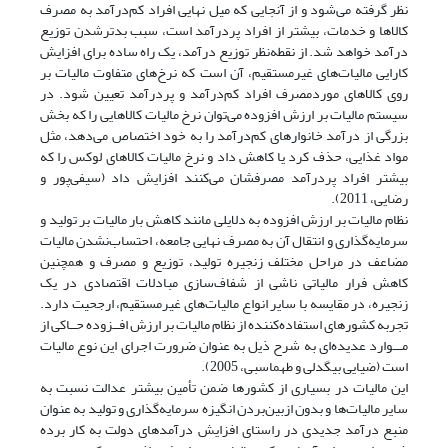
نظر گرفته می‌شود و از آنجایی که میل نهایی افراد کم‌درآمد به مصرف
کالاها و خدمات، بیشتر از افراد پردرآمد است، سبب بدتر‌شدن توزیع
درآمد خواهد شد. از نقطه‌نظر توزیع درآمد، یک راه ساده برای افزایش
کارایی مالیات‌های غیرمستقیم، آن است که نرخ‌های متفاوت مالیات بر
روی کالاهای موردمصرف افراد کم‌درآمد و پردرآمد تعیین شود. در
سیستم مالیات بر ارزش افزوده می‌توان نرخ مالیات کالاهایی را که بخش
بزرگی از درآمد خانوارهای کم‌درآمد را به خود اختصاص می‌دهد، مثل
مواد غذایی، حذف کرد یا کاهش داد و نرخ مالیات کالاهای لوکس را که
بیشتر افراد پردرآمد مصرفشان می‌کنند افزایش داد (سیفی‌پور و
رضایی، 2011).
نظام مالیات بر ارزش افزوده به دلایلی مانند کاهش بار مالیات بر تولید و
سرمایه‌گذاری و انتقال آن به مصرف نهایی جامعه، احتساب‌نشدن مالیات
مضاعف در مراحل مختلف زنجیره تولید، توزیع و مصرف و همچنین
کاهش فرار مالیاتی ناشی از شفاف‌سازی مبادلات اقتصادی در یک
زنجیره، در مقایسه با سایر انواع مالیات‌های غیرمستقیم، ارجحیت دارد.
تجربه کشورهای استفاده‌کننده از نظام مالیات بر ارزش افــزوده حــاکی از
مـــوارد عدیده‌ای به شرح ذیل به عنوان ضرورت اجرای این نوع مالیات
است (ضیایی بیگدلی و طهماسبی، 2005).
این مالیات در بسیاری از کشورها ضمن تأمین بیشتر عدالت نسبت به
سایر مالیات‌ها و بدون ازبین‌بردن انگیزه سرمایه‌گذاری و تولید به عنوان
منبع درآمد جدیدی در راستای افزایش درآمدهای دولت به کار برده