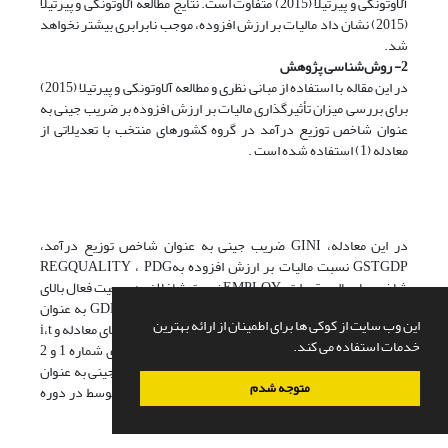
آلاوتونکی و پیرتیلا (2015) متفاوت است. نتایج مطالعه آلاوتونکی و پیرتیلا
(2015) نشان داد مالیات بر ارزش افزوده، موجب نابرابری بیشتر نخواهد
شد.
2- روش‌شناسی پژوهش
در این مقاله با استفاده از مبانی نظری و مطالعه آلاوتونکی و پیرتیلا (2015)
برای بررسی میزان تأثیرگذاری مالیات بر ارزش افزوده بر ضریب جینی به
عنوان شاخص توزیع درآمد در گروه کشور­های منتخب با تعدیلاتی از
معادله (1) استفاده شده است .
در این معادله، GINI‌ ضریب جینی به عنوان شاخص توزیع درآمد،
GSTGDP‌ نسبت مالیات بر ارزش افزوده بهREGQUALITY‌ ، PDG
شاخص بار مالی مقررات، EMPLOY‌ نسبت شاغلان به جمعیت فعال بالای
15 سال، OPENN نسبت مجموع صادرات و واردات به GDP به عنوان
این وب سایت از کوکی ها برای اطمینان از ارائه بهترین
شاخص درجه بازبودن اقتصاد، INF‌ نرخ تورم ، U جمله خطای معادله و i،t
خدمات استفاده می کند.
نشان‌دهنده کشور و زمان هستند. در ادامه در تصویرهای شماره 1 و 2
میانگین نسبت مالیات بر ارزش افزوده به GDP و ضریب جینی به عنوان
متوجه شدم
شاخص توزیع درآمد در گروه کشورهای منتخب درآمد متوسط در دوره
زمانی 2015-1995 آمده است.