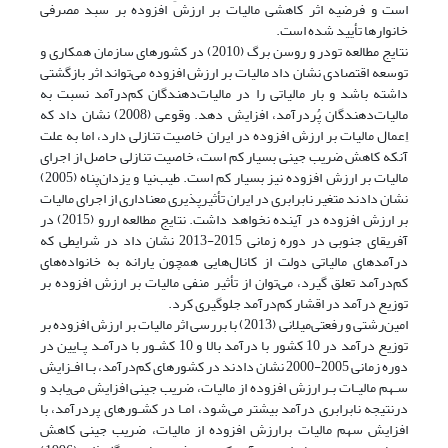
است و فرضیه اثر کاهشی مالیات بر ارزش افزوده بر سبد مصرفی
خانوارها تأیید شده است.
نتایج مطالعه تودر و روسن برگ (2010) در کشورهای سازمان همکاری و
توسعه اقتصادی نشان داد مالیات بر ارزش افزوده می‌تواند اثر بازگشتی
داشته باشد و بار مالیاتی را در مالیات‌دهندگان کم‌درآمد نسبت به
مالیات‌دهندگان پُردرآمد، افزایش دهد. وقوعی (2008) نشان داد که
اِعمال مالیات بر ارزش افزوده در ایران خاصیت تنازلی دارد، اما به علت
آنکه کاهش ضریب جینی بسیار کم است، خاصیت تنازلی حاصل از اجرای
مالیات بر ارزش افزوده نیز بسیار کم است. طیب‌نیا و یزدان‌پناه (2005)
نشان دادند متغیر نابرابری در ایران تأثیر‌پذیری معناداری از اجرای مالیات
بر ارزش افزوده در آینده نخواهد داشت. نتایج مطالعه اررو (2015) در
آفریقای جنوبی در دوره زمانی 2015-2013 نشان داد در شرایطی که
درآمدهای مالیاتی دولت از کانال‌هایی همچون یارانه به خانواده‌های
کم‌درآمد تعلق گیرد، می‌توان از تأثیر منفی مالیات بر ارزش افزوده بر
توزیع درآمد در اقشار کم‌درآمد جلوگیری کرد.
امین‌رشتی و رفعتی‌میلانی (2013) با بررسی اثر مالیات بر ارزش افزوده بر
توزیع درآمد در 10 کشور با درآمد بالا و 10 کشـور با درآمـد پـایین در
دوره زمانی 2005-2000 نشان دادند در کشورهای کم‌درآمد، بـا افـزایش
سـهم مالیـات بـر ارزش افزوده از مالیات، ضریب جینی افزایش می‌یابد و
درنتیجه نابرابری درآمد بیشتر می‌شود، امـا در کشـورهای پردرآمد، با
افزایش سهم مالیات برارزش افزوده از مالیات، ضریب جینی کاهش