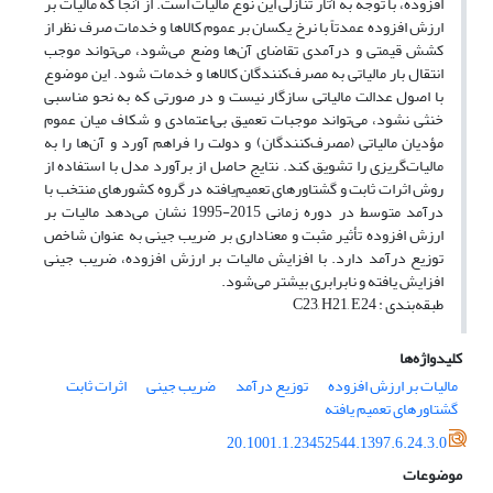
افزوده، با توجه به آثار تنازلی این نوع مالیات است. از آنجا که مالیات بر
ارزش افزوده عمدتاً با نرخ یکسان بر عموم کالاها و خدمات صرف نظر از
کشش قیمتی و درآمدی تقاضای آ­ن‌­ها وضع می‌شود، می‌­تواند موجب
انتقال بار مالیاتی به مصرف‌کنندگان کالاها و خدمات شود. این موضوع
با اصول عدالت مالیاتی سازگار نیست و در صورتی که به نحو مناسبی
خنثی نشود، می‌­تواند موجبات تعمیق بی‌اعتمادی و شکاف میان عموم
مؤدیان مالیاتی (مصرف‌کنندگان) و دولت را فراهم آورد و آن‌ها را به
مالیات‌گریزی را تشویق کند. نتایج حاصل از برآورد مدل با استفاده از
روش اثرات ثابت و گشتاورهای تعمیم‌یافته در گروه کشورهای منتخب با
درآمد متوسط در دوره زمانی 2015-1995 نشان می‌­دهد مالیات بر
ارزش افزوده تأثیر مثبت و معناداری بر ضریب جینی به عنوان شاخص
توزیع درآمد دارد. با افزایش مالیات بر ارزش افزوده، ضریب جینی
افزایش یافته و نابرابری بیشتر می­‌شود.
طبقه‌بندی : C23, H21, E24
کلیدواژه‌ها
مالیات بر ارزش افزوده
توزیع درآمد
ضریب جینی
اثرات ثابت
گشتاورهای تعمیم یافته
20.1001.1.23452544.1397.6.24.3.0
موضوعات