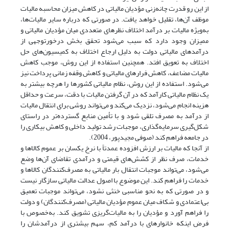
از این رو قدرت چانه‌زنی مؤدیان مالیاتی در کاهش میزان محاسبه مالیات
موظف آن‌ها، تقلیل خواهد یافت. در صورتی که درباره سایر مالیات‌ها،
به‌ویژه مالیات بر درآمد اختلاف نظرهای متعددی میان مؤدیان مالیاتی و
ممیزان وجود دارد که سبب می‌شود تحقق بخش درخورتوجهی از
درآمدهای مالیاتی دولت به دلیل ارجاع اختلاف به کمیسیون‌های حل
اختلاف به تعویق افتد. همچنین استفاده از این روش،‌ موجب کاهش
مالیات مضاعف، کاهش فرارهای مالیاتی و کاهش وقفه زمانی پرداخت نیز
می‌شود. استفاده از این روش، نظام مالیاتی کشورها را هرچه بیشتر به
یک نظام مالیاتی کارآمد که در آن گرفتن مالیات با دقت،‌ سرعت و حداقل
هزینه انجام می‌شود، ‌نزدیک می‌کند و می‌تواند روشی برای انتقال مالیات
از درآمد به مصرف تلقی شود و با تأمین منابع گسترده‌تر در راستای
شکل‌گیری سرمایه‌گذاری، موجبات رشد تولید داخلی و کاهش بیکاری را
در جامعه فراهم کند (صوفی مجیدپور، 2004).
از آنجا که مالیات بر ارزش افزوده عمدتاً با نرخ یکسان بر عموم کالاها و
خدمات، صرف نظر از کشش‌های قیمتی و درآمدی تقاضای آن‌ها وضع
می‌شود، می‌تواند موجبات انتقال بار مالیاتی به مصرف‌کنندگان کالاها و
خدمات را فراهم کند. این موضوع با اصول عدالت مالیاتی سازگار نیست
و در صورتی که به نحو مناسبی خنثی نشود، می‌تواند موجبات تعمیق
بی‌اعتمادی و شکاف میان عموم مؤدیان مالیاتی (مصرف‌کنندگان) و دولت
را فراهم آورد و مؤدیان را به مالیات‌گریزی تشویق کند. به‌خصوص با
فرض اینکه خانوارهای با درآمد کم، سهم بیشتری از درآمدشان را