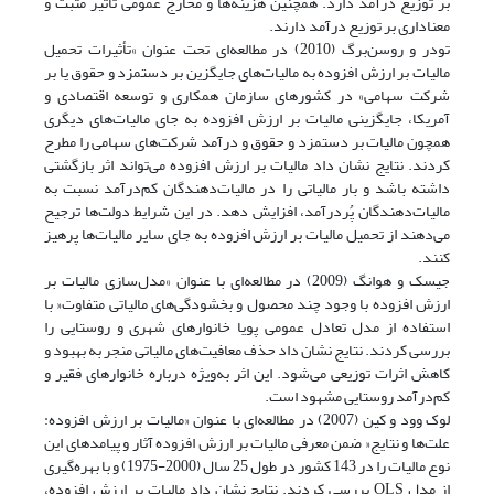
بر توزیع درآمد دارد. همچنین هزینه‌ها و مخارج عمومی تأثیر مثبت و
معناداری بر توزیع درآمد دارند.
تودر و روسن‌برگ (2010) در مطالعه‌ای تحت عنوان »تأثیرات تحمیل
مالیات بر ارزش افزوده به مالیات‌های جایگزین بر دستمزد و حقوق یا بر
شرکت سهامی» در کشورهای سازمان همکاری و توسعه اقتصادی و
آمریکا، جایگزینی مالیات بر ارزش افزوده به جای مالیات‌های دیگری
همچون مالیات بر دستمزد و حقوق و درآمد شرکت‌های سهامی را مطرح
کردند. نتایج نشان داد مالیات بر ارزش افزوده می‌تواند اثر بازگشتی
داشته باشد و بار مالیاتی را در مالیات‌دهندگان کم‌درآمد نسبت به
مالیات‌دهندگان پُردرآمد، افزایش دهد. در این شرایط دولت‌ها ترجیح
می‌دهند از تحمیل مالیات بر ارزش افزوده به جای سایر مالیات‌ها پرهیز
کنند.
جیسک و هوانگ (2009) در مطالعه‌ای با عنوان »مدل‌سازی مالیات بر
ارزش افزوده با وجود چند محصول و بخشودگی‌های مالیاتی متفاوت« با
استفاده از مدل تعادل عمومی پویا خانوارهای شهری و روستایی را
بررسی کردند. نتایج نشان داد حذف معافیت‌های مالیاتی منجر به بهبود و
کاهش اثرات توزیعی می‌شود. این اثر به‌ویژه درباره خانوارهای فقیر و
کم‌درآمد روستایی مشهود است.
لوک وود و کین (2007) در مطالعه‌ای با عنوان «مالیات بر ارزش افزوده:
علت‌ها و نتایج« ضمن معرفی مالیات بر ارزش افزوده آثار و پیامدهای این
نوع مالیات را در 143 کشور در طول 25 سال (2000-1975) و با بهره‌گیری
از مدل OLS بررسی کردند. نتایج نشان داد مالیات بر ارزش افزوده،