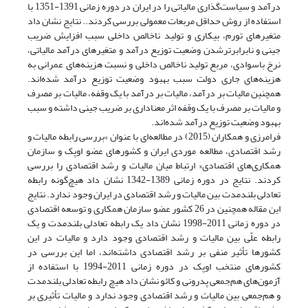
درآمد و سیاست‌گذاری مالیاتی را در ایران در دوره زمانی 1391-1351 با
استفاده از روش حداقل مربعات معمولی بررسی کردند.. نتایج نشان داد
متغیرهای تورم، بیکاری و تولید ناخالص داخلی سبب افزایش ضریب
جینی و نابرابرترشدن وضعیت توزیع درآمد و متغیرهای درآمد مالیاتی،
نرخ باسوادی، مربع تولید ناخالص داخلی و نسبت هزینه‌های عمرانی به
هزینه‌های جاری دولت سبب بهبود وضعیت توزیع درآمد شده‌اند.
همچنین مالیات بر درآمد، مالیات بر درآمد با یک وقفه، مالیات بر مصرف
و مالیات بر مصرف با یک وقفه اثر معناداری بر ضریب جینی داشته و سبب
بهبود وضعیت توزیع درآمد شده‌اند.
فرامرزی و همکاران (2015) در مطالعه‌ای با عنوان »بررسی رابطه مالیات و
رشد اقتصادی، مطالعه موردی ایران و کشورهای عضو اوپک و سازمان
همکاری‌های اقتصادی« ارتباط میان مالیات و رشد اقتصادی را بررسی
کردند. نتایج در دوره زمانی 1389-1342 نشان داد هیچ‌گونه رابطه
تعادلی بلندمدت بین مالیات و رشد اقتصادی در ایران وجود ندارد. نتایج
این مقاله همچنین در 26 کشور عضو سازمان همکاری و توسعه اقتصادی
در دوره زمانی 2011-1998 نشان داد یک رابطه تعادلی بلندمدت و یک
رابطه علّی بین مالیات و رشد اقتصادی وجود دارد و مالیات در این
کشورها تأثیر منفی بر رشد اقتصادی داشته‌اند، اما این بررسی در
کشورهای منتخب اوپک در دوره زمانی 2011-1994 با استفاده از
آزمون‌های هم‌جمعی پدرونی و کائو نشان داد هیچ رابطه تعادلی بلندمدت
و هم‌جمعی بین مالیات و رشد اقتصادی وجود ندارد و مالیات تأثیری بر