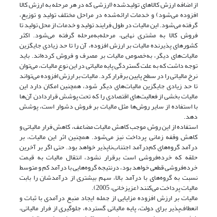
از اضافه ارزش کالاهای تولید‌شده (ارزشی که در هر مرحله به ارزش کالا
افزوده می‌شود) و خدمات ارائه‌شده در مراحل مختلف تولید و توزیع،
گرفته می‌شود. این مالیات در طول فرایند تولید و خدمات از محل تولید تا
فروش کالا به مشتری نهایی، مرحله‌به‌مرحله گرفته می‌شود. اکثر
کشورهای پذیرنده مالیات بر ارزش افزوده، آن را تا حد زیادی جایگزین
مالیات‌های دیگر، به‌خصوص مالیات‌ بر مصرف و فروش کرده‌اند. باید
توجه داشت که به علت گستردگی پایه مالیاتی در این نوع مالیات، می‌توان
نرخ مالیاتی را در سطح پایین برقرار کرد. مالیات بر ارزش افزوده می‌تواند
تا حد زیادی جایگزین مالیات‌های دیگر شود، همچنین امکان دارد این
مالیات بخشی از فعالیت‌های اقتصادی را که تحت پوشش قرار‌دادن آن‌ها
با استفاده از سایر روش‌ها مثل مالیات بر فروش دشوار است، پوشش
دهد.
استفاده از این روش موجب کاهش مالیات مضاعف، کاهش فرار مالیاتی و
کاهش وقفه زمانی پرداخت نیز می‌شود. همچنین اثر این مالیات، بر
درآمد گروه‌های کم‌‌درآمد اجتناب‌ناپذیر خواهد بود. حتی اگر بر آخرین
حلقه که خرده‌فروشی است برقرار نشود، انتقال مالیات به قیمت
خرده‌فروشی قطعی خواهد بود، درنتیجه گروه‌هایی با درآمد کم و متوسط
نسبت به گروه‌های با درآمد بالا، سهم بیشتری از درآمدشان را بابت
مالیات پرداخت می‌کنند (عزیزخانی، 2005).
مالیات بر ارزش افزوده مزایایی از جمله ایجاد منبع درآمدی با ثبات و
انعطاف‌پذیر برای دولت، پایه مالیاتی گسترده، جلوگیری از فرار مالیاتی،