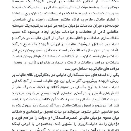
شده است. از آنجایی که مالیات بر ارزش افزوده یک سیستم
خود‌اجراست و همه مؤدیان نقش مأمور مالیاتی را ایفا می‌کنند، هزینه
وصول آن کم است. با توجه به اینکه در این مالیات، مؤدیان برای استفاده
از اعتبار مالیاتی ملزم به ارائه فاکتور هستند، زمینه برای شناسایی
خود‌به‌خود میزان معاملات مؤدیان فراهم می‌شود؛ درنتیجه یک سیستم
اطلاعاتی کامل از معاملات و مبادلات تجاری ایجاد می‌شود که سبب
شفاف‌سازی مبادلات و فعالیت‌های دیگر، از قبیل مالیات بر درآمد و
مالیات بر مشاغل می‌شود. مالیات بر ارزش افزوده یک منبع درآمد
با‌ثبات و در عین حال انعطاف‌پذیر است. به دلیل مقطوع‌بودن نرخ این
مالیات، زمان قطعیت آن بسیار کوتاه است و مشکلات طولانی‌بودن قطعیت
مالیات بر درآمد و مالیات بر ثروت را نــدارد؛ بنابراین، تأخیر در وصول
درآمدهای مالیاتی به حداقل می‌رسد.
یکی از دغدغه‌های سیاست‌گذاران مالیاتی در به‌کارگیری نظام مالیات بر
ارزش افزوده، پیش‌بینی آثار تنازلی این نوع مالیات است. از آنجا که این
مالیات عمدتاً با نرخ یکسان بر عموم کالاها و خدمات، صرف نظر از
کشش‌های قیمتی و درآمدی تقاضای آن‌ها، وضع می‌شود، می‌تواند
موجبات انتقال بار مالیاتی به مصرف‌کنندگان کالاها و خدمات را فراهم
کند. این موضوع با اصول عدالت مالیاتی سازگار نیست و در صورتی که به
نحو مناسبی خنثی نشود، می‌تواند موجبات تعمیق بی‌اعتمادی و شکاف
میان عموم مؤدیان مالیاتی (مصرف‌کنندگان) و دولت را فراهم آورد و
مؤدیان را به مالیات‌گریزی را تشویق کند. به‌خصوص با فرض اینکه
خانوارها با درآمد پایین، سهم بیشتری از درآمدشان را نسبت به