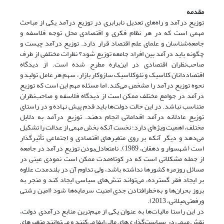
مقدمه
توزیع درآمد و راه‌های تعدیل نابرابری در توزیع درآمد یکی از مباحث
مهمی است که در هر نظام فکری و اقتصادی محل توجه فلاسفه و
جامعه‌شناسان و علمای علم اقتصاد قرار دارد. توزیع درآمد چیست و
چگونه باید درآمد بین افراد جامعه توزیع شود؟ نظرات مختلفی از طرف
صاحب‌نظران اقتصادی در این‌باره مطرح شده است. از دیدگاه
اقتصاددانان کلاسیک و نئوکلاسیک سازوکار بازار، سهم هر عامل تولید و
نحوه توزیع درآمد را مشخص می‌‌کند. اما مسئله مهم این است که توزیع
درآمد در جوامع مختلف ممکن است از دیدگاه فلاسفه و صاحب‌نظران
متناسب نباشد. در این حالت دولت‌ها باید قدم پیش نهاده و در راستای
توزیع عادلانه درآمد اقداماتی انجام دهند. توزیع درآمد به دلایل
مختلف، اهمیت ویژه‌ای دارد؛ نخست آنکه بخش مهمی از عدالت را تشکیل
می‌دهد و دیگر آنکه بر روی متغیرهای اقتصادی و اجتماعی تأثیرگذار
است (شهسوار و دهقان، 1989). نامتعادل‌بودن توزیع درآمد در جامعه
از جمله مشکلاتی است که در کوتاه‌مدت ممکن است نمودی عینی در
مسائل روزمره کشورها نداشته باشد، ولی تداوم آن در بلند‌مدت علاوه
بر ایجاد فقر گسترده، می‌تواند تنش‌های سیاسی ایجاد کند و منجر به
بروز بحران‌ها و به‌خطرافتادن جدی امنیت سرمایه‌ها شود (امین رشتی
ورفعتی‌میلانی، 2013).
در این راستا مالیات‌ها به عنوان یکی از مهم‌ترین منابع درآمدی دولت،
نقش مهمی در سیاست­‌گذاری‌های مالی ایفا می‌کنند و می‌توانند متغیرهای