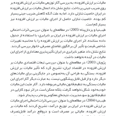
مالیات بر ارزش افزوده» به بررسی آثار توزیعی مالیات بر ارزش افزوده بر
روی ضریب جینی پرداخت. نتایج نشان داد اعمال مالیات بر ارزش افزوده
در ایران خاصیت تنازلی دارد. اما به علت آنکه کاهش ضریب جینی بسیار
کم بوده، خاصیت تنازلی حاصل از اجرای مالیات بر ارزش افزوده نیز
بسیار کم است.
طیب­‌نیا و یزدان‌پناه (2005) در مطالعه‌ای با عنوان »بررسی اثرات احتمالی
اجرای مالیات بر ارزش افزوده در ایران بر نابرابری« با استفاده از جدول
داده ستانده، اثر اجرای مالیات بر ارزش افزوده را با محاسبه تغییرات
شاخص قیمت و تأثیر آن بر الگوی تقاضای مصرفی خانوار بررسی کردند.
نتایج نشان داد متغیر نابرابری در ایران تأثیر‌پذیری معناداری از اجرای این
مالیات در آینده نخواهد داشت.
پژویان (2001) در مطالعه‌ای با عنوان »بررسی تبعات اقتصادی مالیات بر
ارزش افزوده در اقتصاد ایران« تشریح کرد که تأثیر مالیات بر ارزش
افزوده، بستگی به طراحی آن به‌خصوص در جایگزینی برای مالیات‌های
دیگر دارد و از قبل قابل پیشگویی نیست. به عبارت دیگر آثار اجرای این
مالیات بستگی به تنظیم قانون مالیاتی مربوطه دارد. آثار مثبت این مالیات
خود‌به‌خود شکل نخواهد گرفت، بلکه ممکن است در اثر نبودِ کارایی در
تنظیم قانون و سوء‌مدیریت، نتیجه‌ای معکوس و مخرب پدیدار شود.
طیب‌نیا (2004) در مطالعه‌ای با عنوان »بررسی اثرات احتمالی اجرای مالیات
بر ارزش افزوده در ایران بر توزیع درآمد« تشریح کردند که مالیات بر
ارزش افزوده، مالیاتی بر مصرف است و درواقع درآمد قابل‌تصرف