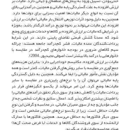
خنثی‌بودن، تسهیل ورود به پیمان‌های منطقه‌ای و جهانی دارد. مالیات بر
ارزش افزوده به علت گستردگی پایه مالیاتی و همچنین درآمدزایی بالای
آن نسبت به انواع دیگر مالیات‌ها اهمیت بسزایی برای دولت‌ها دارد.
همچنین به دلیل وجود اثرات توزیعی (انتقال بار مالیاتی) مالیات بر ارزش
افزوده، این مالیات می‌تواند بر نحوه توزیع درآمد اثرگذار باشد، به‌ویژه
در شرایطی که مالیات بر ارزش افزوده بر کالاها و خدمات ضروری‌ای وضع
شود که عمدتاً کشش قیمتی تقاضای پایینی دارند. در این شرایط
پرداخت‌کنندگان عمده مالیات، قشر کم‌درآمد جامعه هستند؛ چرا‌که
سهم کالاهای ضروری در بودجه خانوارهای کم‌درآمد در مقایسه با
خانوارهایی با درآمد بالا بیشتر است (صوفی مجیدپور، 2004).
مالیات بر ارزش افزوده، مکانیسم خود‌اجرایی دارد؛ بنابراین هزینه‌های
جمع‌آوری در مقایسه با سایر روش‌های گرفتن مالیات، کمتر است و همه
مؤدیان نقش مأمور مالیاتی را ایفا می‌کنند. همچنین به دلیل گستردگی
پایه مالیاتی می‌توان آن را با نرخ‌های پایین‌تری در مقایسه با سایر
مالیات‌ها وضع کرد. این امر می‌تواند از یک‌سو انگیزه‌های فرار در
پرداخت مالیات را کاهش دهد و از سوی دیگر تحقق درآمدهای مالیاتی را
با اطمینان بیشتری امکان‌پذیر کند. اعمال سلایق و نظرات شخصی چه از
جانب مؤدیان و چه از سوی ممیزان مالیاتی، در محاسبه و گرفتن این نوع
مالیات حداقل است، زیرا از یک‌سو نرخ‌های مالیاتی مشخص است و از
سوی دیگر فاکتورها به حداقل می‌رسد. همچنین فاکتورها با مدارک
ارائه‌شده از سوی فروشندگان کالاها و خدمات (با فرض صحت آن‌ها)
مبنای محاسبه مالیات قرار می‌گیرند.