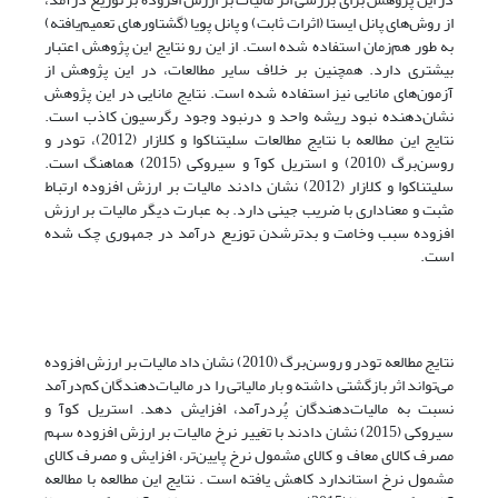
از روش‌های پانل ایستا (اثرات ثابت) و پانل پویا (گشتاورهای تعمیم‌یافته)
به طور هم‌زمان استفاده شده است. از این رو نتایج این پژوهش اعتبار
بیشتری دارد. همچنین بر خلاف سایر مطالعات، در این پژوهش از
آزمون‌های مانایی نیز استفاده شده است. نتایج مانایی در این پژوهش
نشان‌دهنده نبود ریشه واحد و در‌نبود وجود رگرسیون کاذب است.
نتایج این مطالعه با نتایج مطالعات سلیتناکوا و کلازار (2012)، تودر و
روسن‌برگ (2010) و استریل کوآ و سیروکی (2015) هماهنگ است.
سلیتناکوا و کلازار (2012) نشان دادند مالیات بر ارزش افزوده ارتباط
مثبت و معناداری با ضریب جینی دارد. به عبارت دیگر مالیات بر ارزش
افزوده سبب وخامت و بدتر‌شدن توزیع درآمد در جمهوری چک شده
است.
نتایج مطالعه تودر و روسن‌برگ (2010) نشان داد مالیات بر ارزش افزوده
می‌تواند اثر بازگشتی داشته و بار مالیاتی را در مالیات‌دهندگان کم‌درآمد
نسبت به مالیات‌دهندگان پُردرآمد، افزایش دهد. استریل کوآ و
سیروکی (2015) نشان دادند با تغییر نرخ مالیات بر ارزش افزوده سهم
مصرف کالای معاف و کالای مشمول نرخ پایین‌تر، افزایش و مصرف کالای
مشمول نرخ استاندارد کاهش یافته است . نتایج این مطالعه با مطالعه