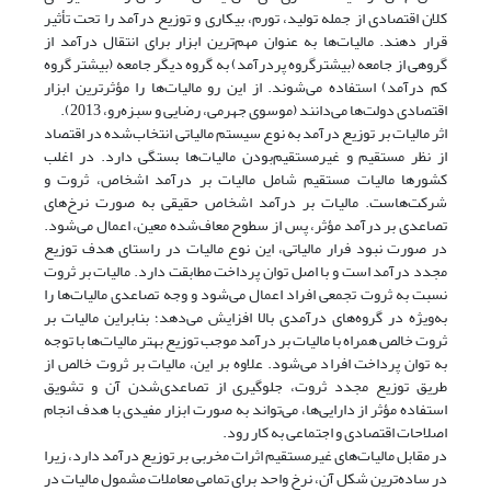
کلان اقتصادی از جمله تولید، تورم، بیکاری و توزیع درآمد را تحت تأثیر
قرار دهند. مالیات‌ها به عنوان مهم‌ترین ابزار برای انتقال درآمد از
گروهی از جامعه (بیشترگروه پردرآمد) به گروه دیگر جامعه (بیشتر گروه
کم درآمد) استفاده می‌شوند. از این رو مالیات‌ها را مؤثرترین ابزار
اقتصادی دولت‌ها می‌دانند (موسوی جهرمی، رضایی و سبزه‌رو، 2013).
اثر مالیات بر توزیع درآمد به نوع سیستم مالیاتی انتخاب‌شده در اقتصاد
از نظر مستقیم و غیرمستقیم‌بودن مالیات‌ها بستگی دارد. در اغلب
کشورها مالیات مستقیم شامل مالیات بر درآمد اشخاص، ثروت و
شرکت‌هاست. مالیات بر درآمد اشخاص حقیقی به صورت نرخ‌های
تصاعدی بر درآمد مؤثر، پس از سطوح معاف‌شده معین، اعمال می‌شود.
در صورت نبود فرار مالیاتی، این نوع مالیات در راستای هدف توزیع
مجدد درآمد است و با اصل توان پرداخت مطابقت دارد. مالیات بر ثروت
نسبت به ثروت تجمعی افراد اعمال می‌شود و وجه تصاعدی مالیات‌ها را
به‌ویژه در گروه‌های درآمدی بالا افزایش می‌دهد؛ بنابراین مالیات بر
ثروت خالص همراه با مالیات بر درآمد موجب توزیع بهتر مالیات‌ها با توجه
به توان پرداخت افراد می‌شود. علاوه بر این، مالیات بر ثروت خالص از
طریق توزیع مجدد ثروت، جلوگیری از تصاعدی‌شدن آن و تشویق
استفاده مؤثر از دارایی‌ها، می‌تواند به صورت ابزار مفیدی با هدف انجام
اصلاحات اقتصادی و اجتماعی به کار رود.
در مقابل مالیات‌های غیرمستقیم اثرات مخربی بر توزیع درآمد دارد، زیرا
در ساده‌ترین شکل آن، نرخ واحد برای تمامی معاملات مشمول مالیات در