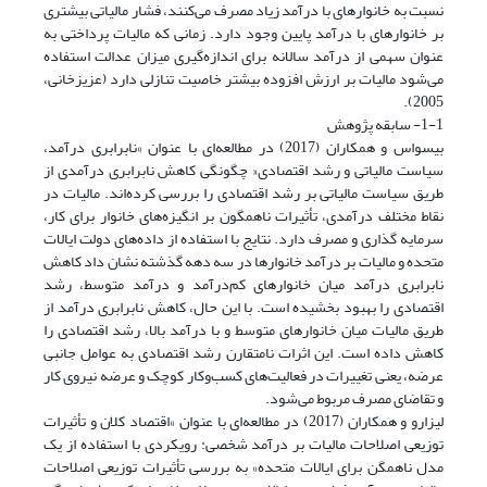
نسبت به خانوارهای با درآمد زیاد مصرف می‌کنند، فشار مالیاتی بیشتری
بر خانوارهای با درآمد پایین وجود دارد. زمانی که مالیات پرداختی به
عنوان سهمی از درآمد سالانه برای اندازه‌گیری میزان عدالت استفاده
می‌شود مالیات بر ارزش افزوده بیشتر خاصیت تنازلی دارد (عزیزخانی،
2005).
1-1- سابقه پژوهش
بیسواس و همکاران (2017) در مطالعه‌ای با عنوان »نابرابری درآمد،
سیاست مالیاتی و رشد اقتصادی« چگونگی کاهش نابرابری درآمدی از
طریق سیاست مالیاتی بر رشد اقتصادی را بررسی کرده‌اند. مالیات در
نقاط مختلف درآمدی، تأثیرات ناهمگون بر انگیزه‌های خانوار برای کار،
سرمایه گذاری و مصرف دارد. نتایج با استفاده از داده‌های دولت ایالات
متحده و مالیات بر درآمد خانوارها در سه دهه گذشته نشان داد کاهش
نابرابری درآمد میان خانوارهای کم‌درآمد و درآمد متوسط، رشد
اقتصادی را بهبود بخشیده است. با این حال، کاهش نابرابری درآمد از
طریق مالیات میان خانوارهای متوسط و با درآمد بالا، رشد اقتصادی را
کاهش داده است. این اثرات نامتقارن رشد اقتصادی به عوامل جانبی
عرضه، یعنی تغییرات در فعالیت‌های کسب‌و‌کار کوچک و عرضه نیروی کار
و تقاضای مصرف مربوط می‌شود.
لیزارو و همکاران (2017) در مطالعه‌ای با عنوان »اقتصاد کلان و تأثیرات
توزیعی اصلاحات مالیات بر درآمد شخصی: رویکردی با استفاده از یک
مدل ناهمگن برای ایالات متحده» به بررسی تأثیرات توزیعی اصلاحات