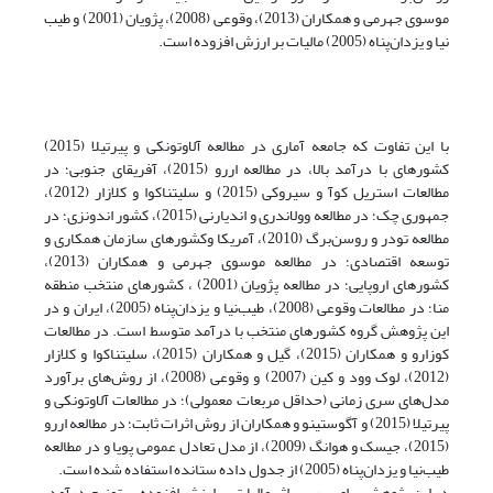
موسوی جهرمی و همکاران (2013)، وقوعی (2008)، پژویان (2001) و طیب­‌
نیا و یزدان‌پناه (2005) مالیات بر ارزش افزوده است.
با این تفاوت که جامعه آماری در مطالعه آلاوتونکی و پیرتیلا (2015)
کشورهای با درآمد بالا، در مطالعه اررو (2015)، آفریقای جنوبی؛ در
مطالعات استریل کوآ و سیروکی (2015) و سلیتناکوا و کلازار (2012)،
جمهوری چک؛ در مطالعه وولاندری و اندیارنی (2015)، کشور اندونزی؛ در
مطالعه تودر و روسن‌برگ (2010)، آمریکا وکشورهای سازمان همکاری و
توسعه اقتصادی؛ در مطالعه موسوی جهرمی و همکاران (2013)،
کشورهای اروپایی؛ در مطالعه پژویان (2001) ، کشورهای منتخب منطقه
منا؛ در مطالعات وقوعی (2008)، طیب­‌نیا و یزدان‌پناه (2005)، ایران و در
این پژوهش گروه کشورهای منتخب با درآمد متوسط است. در مطالعات
کوزارو و همکاران (2015)، گیل و همکاران (2015)، سلیتناکوا و کلازار
(2012)، لوک وود و کین (2007) و وقوعی (2008)، از روش‌های برآورد
مدل‌های سری زمانی (حداقل مربعات معمولی)؛ در مطالعات آلاوتونکی و
پیرتیلا (2015) و آگوستینو و همکاران از روش اثرات ثابت؛ در مطالعه اررو
(2015)، جیسک و هوانگ (2009)، از مدل تعادل عمومی پویا و در مطالعه
طیب­‌نیا و یزدان‌پناه (2005) از جدول داده ستانده استفاده شده است.
در این پژوهش برای بررسی اثر مالیات بر ارزش افزوده بر توزیع درآمد،