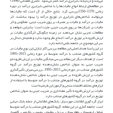
می‌یابد و درنتیجه نـابرابری درآمد کمتر می‌شود. ناصری گلعذانی (1996)
در مطالعه‌ای ارتباط انواع مالیات‌ها را با شاخص نابرابری درآمد در دوره
زمانی 1370‌-‌1350بررسی کرد. نتایج حاکی از آن است که مالیات‌ها
می‌توانند شاخص‌های نابرابری در توزیع درآمد را بهبود ببخشند. اثر
مالیات بر درآمد و مالیات بر مصرف بر روی ضریب جینی، معکوس و اثر
مالیات بر شرکت‌ها بر روی ضریب جینی، مثبت است؛ بنابراین شواهد و
مطالعات تجربی نشان می‌دهند در زمینه چگونگی اثرگذاری مالیات بر
ارزش افزوده بر توزیع درآمد، اجماع نظر وجود ندارد و همچنان جدال بر
سر این موضوع در جامعه علمی ادامه دارد.
در این راستا هدف اصلی این مطالعه بررسی آثار تنازلی این نوع مالیات در
گروه کشورهای منتخب با درآمد متوسط در دوره زمانی 2015-1995
است. از اهداف دیگر این مقاله بررسی میانگین مالیات بر ارزش افزوده و
ضریب جینی به عنوان شاخص نشان‌دهنده توزیع درآمد در گروه
کشورهای منتخب در دوره زمانی 2015-1995، بررسی میزان تأثیرگذاری
مالیات بر ارزش افزوده بر ضریب جینی به عنوان شاخص نشان‌دهنده
توزیع درآمد در گروه کشورهای منتخب با درآمد متوسط با استفاده از
ابزارهای مختلف اقتصاد‌سنجی و آزمون این فرضیه است:
مالیات بر ارزش افزوده تأثیر معناداری بر ضریب جینی به عنوان شاخص
توزیع درآمد در گروه کشورهای منتخب دارد.
ابزار گردآوری اطلاعات مورد‌نیاز، بانک‌های اطلاعاتی از جمله بانک جهانی
است. جامعه­ آماری در این مقاله، گروه کشورهای منتخب با درآمد متوسط
شامل ارمنستان، بلغارستان، برزیل، بولیوی، بوسنی، بلاروس، کلمبیا،