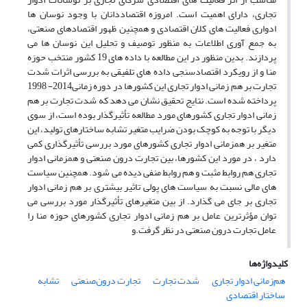
تجاری، دارای اهمیت است. امروزه اقتصاددانان با وجود نوسان ها
ادواری فعالیت های کلان اقتصادی و همچنین ظهور اقتصادهای صنعتی،
به جمع آوری اطلاعات به منظور توصیف و تحلیل این نوسان ها می
پردازند. بدین منظور در این مطالعه با داده های 19 کشور منتخب حوزه
منا و از رویکرد اقتصادسنجی داده های تلفیقی به بررسی اثرات شدت
تجارت بر هم زمانی ادوار تجاری این کشورها در دوره زمانی2014- 1998
پرداخته شده است. نتایج تحقیق نشان می دهد که شدت تجارت بر هم
زمانی ادوار تجاری کشورهای مورد مطالعه تأثیرگذار بوده است، از سوی
دیگر با توجه به کوچک بودن ضرایب متغیر تشابه ساختارهای تولید، این
متغیر بر همزمانی ادوار تجاری کشورهای مورد بررسی تأثیرگذاری کمی
دارد ، در مورد این کشورها، بین تجارت درون صنعتی و همزمانی ادوار
تجاری هم روابط مثبت و هم روابط منفی دیده می شود. همچنین سیاست
های مالی نسبت به سیاست های پولی تاثیر بیشتری بر هم زمانی ادوار
تجاری بر جای می گذارد. از بین متغیرهای تأثیرگذار مورد بررسی می
توان مؤثرترین عامل بر هم زمانی ادوار تجاری کشورهای حوزه منا را
عامل تجارت درون صنعتی در نظر گرفت.و
کلیدواژه‌ها
هم‌زمانی ادوار تجاری
شدت تجارت
تجارت درون‌صنعتی
تشابه
ساختار اقتصادی