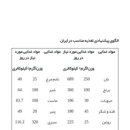
الگوی پیشنهادی تغذیه مناسب در ایران
مواد غذایی
مواد غذایی مورد نیاز
مواد غذایی
مواد غذایی مورد
در روز
نیاز در روز
وزن(گرم)
کیلوکالری
وزن(گرم)
کیلوکالری
نان
250
689
تخم مرغ
25
40
برنج
100
360
شیر
100
64
حبوبات
30
106
ماست
100
83.7
قند و شکر
45
180
پنیر
20
49
روغن
25
225
سبزی
320
116.2