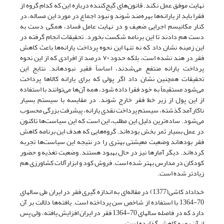
نهایت موفق عمل نکند. قانون‌های گیج‌کننده درباره این که کدام گروه از
فقرا باید از یارانه‌ها بهره‌مند شوند و نبود اجماع در مورد این مساله، در
کنار مکانیسم اجرایی ضعیف و در نهایت عامل فساد، همگی دست به
دست هم دادند تا این برنامه شکست بخورد. تحقیقات انجام گرفته در
این زمینه نشان داد که نه تنها این نحوه پرداخت یارانه‌ها باعث کاهش
فقر در هند نشده است، بلکه حدود ۷۰ درصد از افرادی که از این نحوه
پرداخت یارانه منتفع می‌شدند، اساساً فقیر نبوده­اند. نتایج این
تحقیقات همچنین نشان داد اگر پولی که برای یارانه کالاها پرداخت
می‌شود مستقیماً به خود فقرا داده شود، همه آن‌ها می‌توانند با استفاده
از این پول از زیر خط فقر خارج شوند. در مقایسه با سیستم بسیار
ناکارآمد گذشته، سیستم پرداخت نقدی یارانه، پیشرفت بزرگی محسوب
می‌شود. ساده‌ترین دلیل این مطلب، این است که این سیاست‌ها تاکنون
در عمل بسیار ثمر بخش بوده‌اند. گروه‌هایی که هدف این برنامه کاهش
فقر بوده­اند وضعیت معیشتی بهتری را در نتیجه این سیاست‌ها تجربه
کرده‌اند. دیگر آمارها نیز در حال بهبود هستند. وضعیت تغذیه و حضور
کودکان در مدارس بهتر شده است. فروش کود و ابزارآلات کشاورزی هم
زیادتر شده است.
خداداد کاشی(1377) در مقاله‌ای به اندازه ‌گیری فقر در ایران طی سالهای
70-1364 با استفاده از شاخص سن پرداخته است. یافته‌ها دلالت بر آن
دارد که در فاصله سالهای 70-1364 فقر در ایران افزایش یافته، ولی پس
از آن رو به کاهش گذارده است.