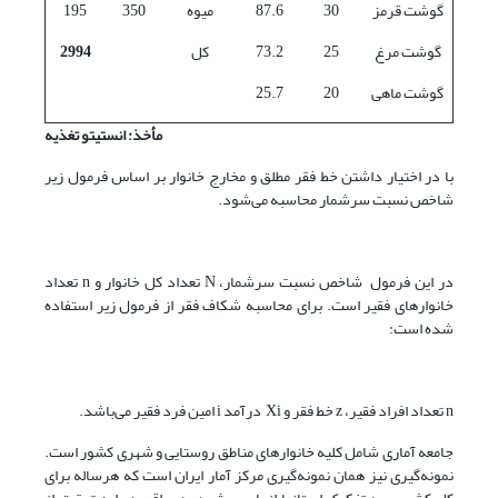
گوشت قرمز
30
87.6
میوه
350
195
گوشت مرغ
25
73.2
کل
2994
گوشت ماهی
20
25.7
مأخذ: انستیتو تغذیه
با در اختیار داشتن خط فقر مطلق و مخارج خانوار بر اساس فرمول زیر
شاخص نسبت سرشمار محاسبه می‌شود.
در این فرمول شاخص نسبت سرشمار، N تعداد کل خانوار و n تعداد
خانوارهای فقیر است. برای محاسبه شکاف فقر از فرمول زیر استفاده
شده است:
n تعداد افراد فقیر، z خط فقر و Xi درآمد i امین فرد فقیر می‌باشد.
جامعه آماری شامل کلیه خانوارهای مناطق روستایی و شهری کشور است.
نمونه‌گیری نیز همان نمونه‌گیری مرکز آمار ایران است که هرساله برای