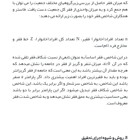
که میزان فقر حاصل از بررسی زیرگروههای مختلف جمعیت را می توان با
هم جمع کرد و به میزان واحدی از فقر کل جمعیت دست یافت. فاستر و
همکاران شاخص فقر خود را بصورت زیر ارائه می دهند:
n تعداد افراد(خانوار) فقیر، N تعداد کل افراد(خانوار)، Z خط فقر و
مخارج فرد i ام است.
در این شاخص، فقر اساساً به عنوان تابعی از نسبت شکاف فقر تلقی شده
که در آن a≥0، میزان تنفر و گریز از فقر در جامعه را نشان میدهد که
هرچه مقدار آن بیشتر باشد به این معنی است که جامعه از فقر گریزانتر
بوده و باید به فقیرترین افراد اهمیت بیشتری داد. اگر پارامتر a صفر
باشد این شاخص، به شاخص سرشمار و اگر برابر یک باشد، این شاخص
به شاخص شکاف فقر تبدیل میشود. اگر این پارامتر برابر با دو باشد
یعنی حساسیت بیشتری به عمق فقر نشان میدهد و به شاخص شدت فقر
معروف است.
8. روش و شیوه اجرای تحقیق