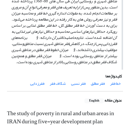
مناطق شهری و روستایی ایران طی سال های 88-1368 پرداخته شده
است. بدین منظور پس از ارایه تعریف های فقر و معرفی انواع آن و مروری
بر مطالعات انجام شده، به مقولات اندازه گیری خط فقر و محاسبه میزان
فقر و نیز معرفی روش های به کار رفته در این مطالعه پرداخته می‌شود.
برای به دست آوردن خط فقر مطلق کل، خط فقر مطلق غذایی بر اساس
رویکرد حداقل نیازهای اساسی محاسبه و حداقل نیازهای غیرغذایی به
آن اضافه شده است. نتایج
حاصله
دلالت
بر
آن دارد
که:
§
برنامه‌های
فقرزدایی پس ازجنگ، در کاهش‌فقر مناطق شهری نسبت مناطق‌وستایی،
موفقیت بیشتری داشته‌اند،
§
میزان خطوط فقر مطلق در مناطق شهری
بیشتر از مناطق روستایی بوده است،
§
میزان فقر مطلق و همچنین
شکاف فقر مطلق در مناطق روستایی بالاتر از مناطق شهری بوده است،
کلیدواژه‌ها
خط فقر
فقر مطلق
فقر نسبی
شکاف فقر
فقرزدایی
عنوان مقاله
English
The study of poverty in rural and urban areas in
IRAN during five-year development plan