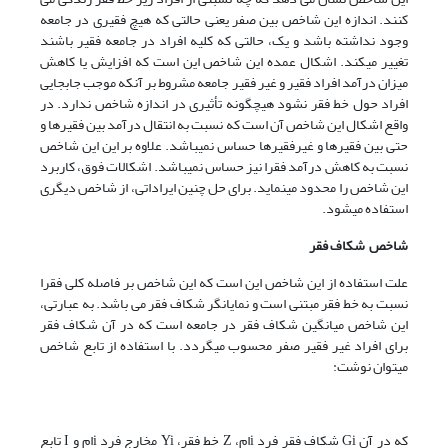
کنند. اندازه این شاخص بین صفر یعنی حالتی که هیچ فقیری در جامعه
وجود نداشته باشد و یک، حالتی که کلیه افراد در جامعه فقیر باشند
تغییر میکند. اشکال عمده این شاخص این است که افزایش یا کاهش
میزان درآمد افراد فقیر و غیر فقیر جامعه مشروط بر آنکه موجب جابجایی
افراد حول خط فقر نشود هیچگونه تأثیری در اندازه شاخص ندارد. در
واقع اشکال این شاخص آن است که نسبت به انتقال درآمد بین فقیرها و
حتی بین فقیرها و غیرفقیرها حساس نمی­باشد. علاوه بر این این شاخص
نسبت به کاهش درآمد فقرا نیز حساس نمیباشد. اشکالات فوق، کاربرد
این شاخص را محدود می­نماید. برای حل چنین ایراداتی، از شاخص دیگری
استفاده میشود.
شاخص
شکاف فقر
علت استفاده از این شاخص این است که این شاخص بر فاصله کلی فقرا
نسبت به خط فقر مبتنی است و نمایانگر شکاف فقر می باشد. به عبارتی،
این شاخص میانگین شکاف فقر در جامعه است که در آن شکاف فقر
برای افراد غیر فقیر صفر محسوب میگردد. با استفاده از تابع شاخص
میتوان نوشت:
که در آن Gi شکاف فقر فرد iام، Z خط فقر، Yi مخارج فرد iام و I تابع