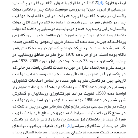
اریف و فاروک
[4]
(2012) در مقاله­ای با عنوان "کاهش فقر در پاکستان:
درسهایی از تجربه چین" به بررسی موفقیت دولت چین و ناکامی دولت
پاکستان در زمینه کاهش فقر پرداخته­اند. در این مقاله ابتدا موفقیت
چین در کاهش فقر بررسی شده، در ادامه به تشریح استراتژی دولت
پاکستان در این زمینه پرداخته و در نهایت به درسهایی پرداخته که دولت
پاکستان می­تواند از دولت چین بیاموزد. این مطالعه به بررسی مکانیزمی
پرداخته که چین در سه دهه گذشته از طریق آن موفق به کاهش چشم­
گیر فقر شده است. دوره­ای که دولت پاکستان در زمینه کاهش فقر
ناکام بوده است. در اواخر دهه 1970، نرخ فقر در مناطق روستایی، در
چین و پاکستان، حدود 33 درصد بود؛ در طول دوره 2005-1978 هم
درصد فقر و هم تعداد فقرا در چین به شدت کاهش یافت، در حالی که
در پاکستان فقر همچنان بالا باقی ماند. به زعم نویسنده این موفقیت
تاریخی چین در کاهش فقر به طور عمده بر اساس اصلاحات کشاورزی
روستایی در اواخر دهه 1970، سرمایه گذاری هدفمند و عظیم عمومی از
اواسط دهه 1980، تقویت درآمد غیرکشاورزی روستاییان و گسترش
شهرنشینی در دهه 1990 بوده است. علاوه بر این، اساس این موفقیت
ریشه در عزم سیاسی دولت­مردان و توان سازمانی قوی در چین داشت که
در سطح کلان باعث ثبات شرایط اقتصادی و در سطح خرد باعث تقویت
فقرا گردید. در پاکستان نیز عمده­ترین دلایل ناکامی دولت در کاهش
فقر عبارتند از شکاف­های سیاسی
[5]
، اجرای ضعیف برنامه­ها، نهادهای
ضعیف، حاکمیت ضعیف، هزینه­های عمومی پایین، سرمایه انسانی پایین،