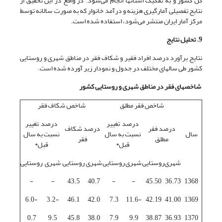
کل کشور و به تفکیک استانها انجام می‌شود. در واقع در این تحقیق از
نتایج تفصیلی آمارگیری هزینه و درآمد خانوار که به صورت سالانه توسط
مرکز آمار ایران منتشر می‌شود، استفاده شده است.
9. تحلیل نتایج
نتایج برآورد درصد افراد فقیر و شکاف فقر در مناطق شهری و روستایی
کشور طی سال­های مختلف در جدول و نمودار زیر آورده شده است.
شاخص­های فقر در مناطق شهری و روستایی کشور
شاخص فقر مطلق
شاخص شکاف فقر
درصد تغییر
درصد تغییر
درصد فقر
درصد شکاف
سال
نسبت به سال
نسبت به سال
مطلق
فقر
قبل*
قبل*
شهری
روستایی
شهری
روستایی
شهری
روستایی
شهری
روستایی
-
-
43.5
40.7
-
-
45.50
36.73
1368
-6.0
-3.2
46.1
42.0
7.3
-11.6
42.19
41.00
1369
0.7
9.5
45.8
38.0
7.9
9.9
38.87
36.93
1370