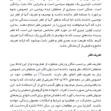
اجتناب ناپذیری یک مفهوم سیاسی است و بنابراین ذاتا بحث برانگیز
است. ممکن است بسیاری از محققان ایده روشنی در خصوص نحوه
برخورد با مسئله فقر داشته باشند و توصیف و تعریف آنها از فقر نیز
توجیهی داشته باشد اما اینکه منظور آنها از فقر چیست بستگی به این
دارد که آنها می­خواهند چه چیزی را در خصوص فقر انجام دهند. به این
ترتیب اولین چیزی که در مورد فقر مشخص می­شود این است که فقر
پدیده ساده­ای نیست که ما بتوانیم با بکارگیری یک دیدگاه آنرا تعریف
کنیم. بلکه طبیعت چند بعدی فقر و فقیر باعث میشود که ارائه تعریف
جامع و دقیقی از آن مشکل باشد.
تعریف
فقر
تعاریف فقر برحسب مکان و زمان متفاوت از هم بوده و از این لحاظ بین
محققان اختلاف نظر وجود داشته است ولی اکثر این محققان در خصوص
نیاز به تعریف فقر اتفاق نظر دارند. تانسند
[7]
در مطالعات خود در
خصوص فقر در دهه های ١٩٦٠ و ١٩٧٠ تعریفی از فقر ارائه داد که با توجه
به یافته­هایش بسیار مهم بود و بطور گسترده ای از آن استفاده شد. این
تعریف به این صورت است: افراد، خانواده ها و گروههای جمعیتی را زمانی
می­توان فقیر به حساب آورد که با فقدان منابع برای کسب انواع رژیم های
غذایی، مشارکت در فعالیتها و شرایط و امکانات معمول زندگی، مواجه
باشند. آمارتیا سن در مطالعات خود در سال ١٩٨١ اشاره کرده است که
کلیه تعاریف صورت گرفته در خصوص فقر به نوعی محرومیت اشاره می