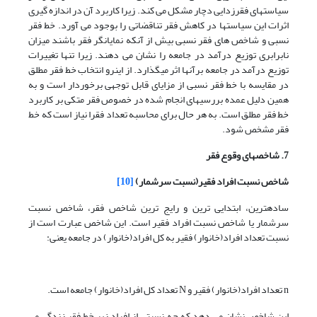
سیاستهای فقرزدایی دچار مشکل می کند. زیرا کاربرد آن در اندازه گیری
اثرات این سیاستها در کاهش فقر تناقضاتی را بوجود می آورد. خط فقر
نسبی و شاخص های فقر نسبی بیش از آنکه نمایانگر فقر باشند میزان
نابرابری توزیع درآمد در جامعه را نشان می دهند. زیرا تنها تغییرات
توزیع درآمد در جامعه برآنها اثر میگذارد. از اینرو انتخاب خط فقر مطلق
در مقایسه با خط فقر نسبی از مزایای قابل توجهی برخوردار است و به
همین دلیل عمده بررسیهای انجام شده در خصوص فقر متکی بر کاربرد
خط فقر مطلق است. به هر حال برای محاسبه تعداد فقرا نیاز است که خط
فقر مشخص شود.
7. شاخص­های
وقوع
فقر
شاخص نسبت افراد فقیر(نسبت سرشمار)
[10]
ساده­ترین، ابتدایی ترین و رایج ترین شاخص فقر، شاخص نسبت
سرشمار یا شاخص نسبت افراد فقیر است. این شاخص عبارت است از
نسبت تعداد افراد(خانوار) فقیر به کل افراد(خانوار) در جامعه یعنی:
n تعداد افراد(خانوار) فقیر و N تعداد کل افراد(خانوار) جامعه است.
این شاخص نشان می دهد که چه نسبتی از افراد زیر خط فقر زندگی می