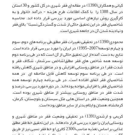
کیانی و همکاران(1390) در مقاله ای فقر شهری در کل کشور و 30 استان
در سال 1388 را با کمک اطلاعات طرح هزینه - درآمد خانوار و به
کارگیری روش نیازهای اساسی مورد بررسی قرار داده اند. محاسبه
شاخصهای فقر در این تحقیق حاکی از شدت و گستردگی نسبتا" بالای فقر
و نهادینه شدن آن در جامعه شهری است.
محمودی(1390) در تحقیقی تغییرات فقر مطلق طی برنامه های دوم، سوم
و چهارم توسعه(2007-1995) در ایران را مورد بررسی قرار داده است.
نتایج به دست آمده از این تحقیق حاکی از آن است که در طی برنامه دوم
توسعه همه شاخص های فقر مطلق(شاخص سرشمار، شکاف فقر و
شدت فقر) در مناطق روستایی افزایش و در مناطق شهری کاهش یافته
است. در طی برنامه سوم توسعه کاهش قابل ملاحظه ای در همه
شاخصهای فقر اتفاق افتاده است. در طی برنامه چهارم توسعه همه
شاخصهای فقر با افزایش مواجه بوده اند. در دوره مورد بررسی درصد و
شدت فقر در مناطق روستایی بیبشتر از مناطق شهری بوده است.
همچنین وضعیت فقر در استان هایی مثل سیستان و بلوچستان، کرمان،
کرمانشاه، همدان و ایلام بدتر از سایر مناطق بوده است.
کریمی و ارشدی(1391) در تحقیقی وضعیت فقر در مناطق شهری و
روستایی ایران را مورد بررسی قرار داده­اند. در این تحقیق خط فقر مطلق
غذایی بر اساس تغذیه مناسب(2300 کالری) و خط فقر نسبی نیز از طریق