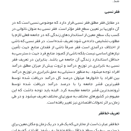
شد.
فقر نسبی
در مقابل فقر مطلق فقر نسبی قرار دارد که موضوعی نسبی است که در
آن داوریها بر تعیین سطح فقر مؤثر است. فقر نسبی به عنوان ناتوانی در
کسب یک سطح معین از استانداردهای زندگی که در جامعه فعلی لازم یا
مطلوب تشخیص داده می شود تعریف شده است. در فقر نسبی که ناشی
از اختلاف درآمدی است فقر صرفاً ناشی از فقدان منابع جهت تأمین
نیازهای اساسی نیست بلکه ناشی از کمبود منابع فرد جهت دسترسی به
حداقل استاندارد زندگی آن جامعه می باشد. بنابراین در تعریف فقر
نسبی به نابرابری در توزیع درآمد و ثروت بیش از میزان مطلق درآمد
افراد توجه می­شود. به منظور دستیابی به عمق نابرابری در توزیع درآمد
بین افراد یا خانوارها می­توان درصد کل درآمد دریافت شده توسط
فقیرترین قشر جامعه را با درصد درآمد دریافت شده توسط
ثروتمندترین قشر جامعه مقایسه کرد. البته باید توجه داشت که این
مفهوم در کشورهای مختلف به صورت­های مختلف تعریف می­شود و در طی
زمان بر اثر تحولات اقتصادی نیز تغییر یافته است.
تعریف خط فقر
خط فقر عبارت است از مخارجی که یک فرد در یک زمان و مکان معین برای
دسترسی به یک سطح حداقل رفاه متحمل می شود. افرادی که به این