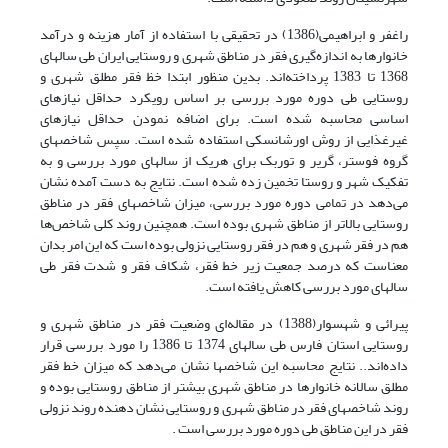
راغفر و ابراهیمی(1386) در تحقیقی با استفاده از آمار هزینه و درآمد
خانوارها به اندازه‌گیری فقر در مناطق شهری و روستایی ایران طی سالهای
1368 تا 1383 پرداخته‌اند. بدین منظور ابتدا خظ فقر مطلق شهری و
روستایی طی دوره مورد بررسی بر اساس رویکرد حداقل نیازهای
اساسی محاسبه شده است. برای اضافه نمودن حداقل نیازهای
غیرغذایی از روش اورشانسکی استفاده شده است. سپس شاخصهای
گروه فوستر، گریر و توربک برای هریک از سالهای مورد بررسی و به
تفکیک شهر و روستا تخمین زده شده است. نتایج به دست آمده نشان
می‌دهد در تمامی دوره مورد بررسی، میزان شاخصهای فقر در مناطق
روستایی بالاتر از مناطق شهری بوده است. همچنین روند کلی شاخص‌ها
هم در فقر شهری و هم در فقر روستایی نزولی بوده است که این امر بدان
معناست که درصد جمعیت زیر خط فقر، شکاف فقر و شدت فقر طی
سالهای مورد بررسی کاهش یافته است.
پیرائی و شهسوار(1388) در مقاله‌ای وضعیت فقر در مناطق شهری و
روستایی استان فارس طی سالهای 1374 تا 1386 را مورد بررسی قرار
داده‌اند.. نتایج محاسبه این شاخصها نشان می‌دهد که میزان خط فقر
مطلق سالانه خانوارها در مناطق شهری بیشتر از مناطق روستایی بوده و
روند شاخصهای فقر در مناطق شهری و روستایی نشان دهنده روند نزولی
فقر در این مناطق طی دوره مورد بررسی است .