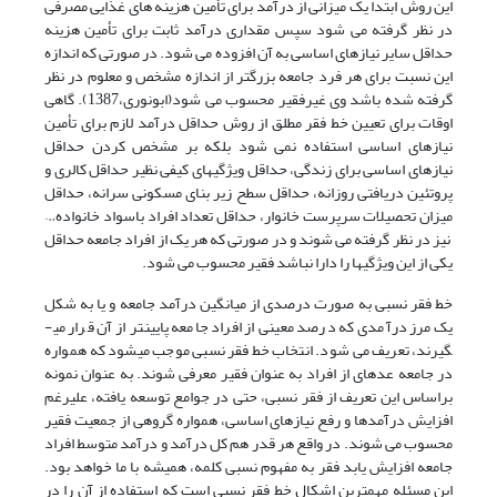
این روش ابتدا یک میزانی از درآمد برای تأمین هزینه های غذایی مصرفی
در نظر گرفته می شود سپس مقداری درآمد ثابت برای تأمین هزینه
حداقل سایر نیازهای اساسی به آن افزوده می شود. در صورتی که اندازه
این نسبت برای هر فرد جامعه بزرگتر از اندازه مشخص و معلوم در نظر
گرفته شده باشد وی غیرفقیر محسوب می شود(ابونوری،1387). گاهی
اوقات برای تعیین خط فقر مطلق از روش حداقل درآمد لازم برای تأمین
نیازهای اساسی استفاده نمی شود بلکه بر مشخص کردن حداقل
نیازهای اساسی برای زندگی، حداقل ویژگیهای کیفی نظیر حداقل کالری و
پروتئین دریافتی روزانه، حداقل سطح زیر بنای مسکونی سرانه، حداقل
میزان تحصیلات سرپرست خانوار، حداقل تعداد افراد باسواد خانواده…
نیز در نظر گرفته می شوند و در صورتی که هر یک از افراد جامعه حداقل
یکی از این ویژگیها را دارا نباشد فقیر محسوب می شود.
خط فقر نسبی به صورت درصدی از میانگین درآمد جامعه و یا به شکل
یک مرز درآمدی که درصد معینی از افراد جامعه پایین­تر از آن قرار می­
گیرند، تعریف می شود. انتخاب خط فقر نسبی موجب می­شود که همواره
در جامعه عده­ای از افراد به عنوان فقیر معرفی شوند. به عنوان نمونه
براساس این تعریف از فقر نسبی، حتی در جوامع توسعه یافته، علیرغم
افزایش درآمدها و رفع نیازهای اساسی، همواره گروهی از جمعیت فقیر
محسوب می شوند. در واقع هر قدر هم کل درآمد و درآمد متوسط افراد
جامعه افزایش یابد فقر به مفهوم نسبی کلمه، همیشه با ما خواهد بود.
این مسئله مهمترین اشکال خط فقر نسبی است که استفاده از آن را در