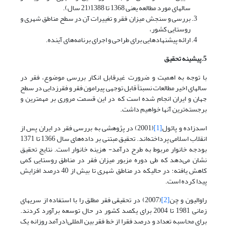
سالهای مورد مطالعه یعنی 1368 تا 1388(21 سال).
بررسی و سنجش میزان فقر و تغییرات آن در سطح مناطق شهری و
روستایی کشور،
ارائه پیشنهادهایی برای طراحی و اجرای برنامه‌های آینده.
5
.پیشینه تحقیق
با توجه به اهمیت و ضرورت غیرقابل انکار بررسی موضوع، فقر در
سالهای اخیر مطالعات نسبتاً قابل توجهی پیرامون فقر و فقرزدایی در سطح
جهان و ایران انجام شده است که در این قسمت مروری بر مهمترین و
برجسته‌ترین آنها خواهیم داشت.
اسدزاده و پائول
[1]
(2001) در پژوهشی به بررسی فقر در ایران پس از
انقلاب اسلامی پرداخته‌اند. تحقیق مبتنی بر داده‌های سال 1366 تا 1371
بودجه خانوار مربوط به طرح درآمد- هزینه خانوار است. نتایج تحقیق
نشان می‌دهد که طی دوره مزبور میزان فقر در مناطق روستایی کمی
کاهش یافته؛ در حالیکه در مناطق شهری تا بیش از 40 درصد افزایش
پیدا کرده است.
راوالیون و چن
[2]
(2007) در تحقیقی فقر مطلق را با استفاده از سریهای
زمانی 1981 تا 2004 برای یکصد کشور در حال توسعه برآورد کردند.
برای محاسبه تعداد و درصد فقرا از خط فقر بین المللی(درآمد روزانه یک