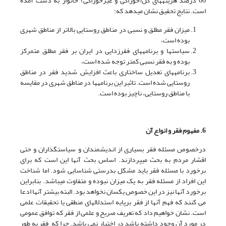
66 درصد هزینه­های کل(خوراکی و غیرخوراکی) خانوار به دست آمده
است. نتایج تحقیق نشان می­دهد که:
میزان فقر مطلق و نسبی در مناطق روستایی بالاتر از مناطق شهری
بوده است،
سیاست­ها و برنامه­های فقرزدایی در ایران بر فقر مطلق متمرکز
بوده­ و به فقر نسبی کمتر توجه شده است،
برنامه­های تعدیل ساختاری باعث افزایش شدید فقر در مناطق
روستایی شده است. تاثیر این برنامه­ها در مناطق شهری در مقایسه
با مناطق روستایی، ناچیز بوده است.
6. مفهوم فقر و انواع آن
درخصوص مسئله فقر بسیاری از اندیشمندان و سیاست­گذاران و حتی
اقشار مردم به بحث می­پردازند. اساس بحث آنها این است که برای
برخورد با مسئله فقر باید مشکل بدرستی شناسایی شود. اما شناخت
این افراد از مسئله فقر به یک میزان نبوده و متفاوت می­باشد. بنابراین
برخورد آنها نیز در این خصوص یکسان نخواهد بود. البته بیشتر آنها ادعا
می کنند که فهم آنها از فقر برپایه استدلالهای منطقی یا تحقیقات علمی
است. نشان خواهیم داد که تعریف صریح و علمی از فقر که توافق عمومی
در مورد آن وجود داشته باشد در اختیار نمی باشد. چرا که فقر به طور