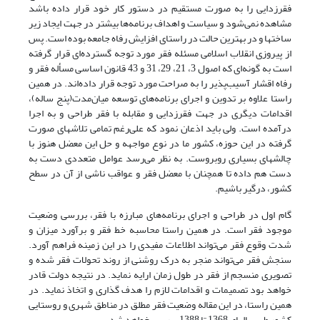
فقرزدایی را به صورت مستقیم در دستور کار خود قرار داده باشد
مشاهده نمی‌شود و سیاست و اهداف برنامه‌ها بیشتر در جهت ایجاد زیر
ساختها و در بهترین حالت در راستای افزایش رفاه جامعه بوده است. پس
از پیروزی انقلاب اسلامی مسئله فقر مورد توجه گسترده‌ای قرار گرفته
است به گونه‌ای که اصول 3، 21، 29، 31 و 43 قانون اساسی مسأله فقر و
رفاه اقشار آسیب‌پذیر را به صراحت مورد توجه قرار داده‌اند. در همین
راستا علاوه بر تدوین و اجرای برنامه‌های توسعه میان‌مدت(پنج ساله)،
اقدامات دیگری در جهت فقرزدایی و مقابله با فقر طراحی و به اجرا
درآمده است. ولی باید اذعان نمود که علی‌رغم تمامی تلاشهای صورت
گرفته در این حوزه، کشور ما در نوع مواجهه و حل این معضل هنوز با
چالشهای بسیاری روبروست. به نظر می‌رسد عوامل متعددی دست به
دست هم داده تا همچنان با معضل فقر و عواقب ناشی از آن در سطح
کشور، درگیر باشیم.
گام اول در طراحی و اجرای برنامه‌های مبارزه با فقر، بررسی وضعیت
موجود فقر است. در همین راستا محاسبه خط فقر و برآورد میزان و
شدت وقوع فقر می‌تواند اطلاعات مفیدی را در این زمینه فراهم آورد.
سنجش فقر می‌تواند منجر به درک روشنی از روند تحولات فقر ‌شده و
تصویری منسجم از فقر در طول زمان ارایه نماید. در نتیجه دولت قادر
خواهد بود تصمیمات و اقدامات لازم را هدف گذاری و اتخاذ ‌نماید. در
همین راستا، در این مقاله وضعیت فقر مطلق در مناطق شهری و روستایی
کشور طی سالهای 1368 تا 1388 بررسی خواهد شد.