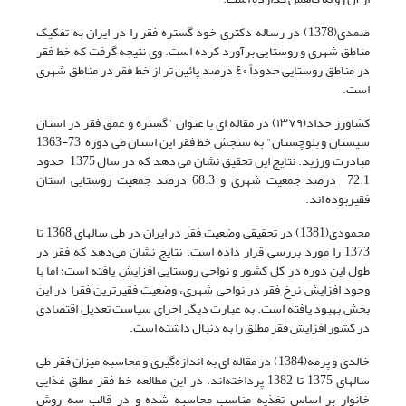
صمدی(1378) در رساله دکتری خود گستره فقر را در ایران به تفکیک
مناطق شهری و روستایی برآورد کرده است. وی نتیجه گرفت که خط فقر
در مناطق روستایی حدوداً ٤٠ درصد پائین تر از خط فقر در مناطق شهری
است.
کشاورز حداد(١٣٧٩) در مقاله ای با عنوان "گستره و عمق فقر در استان
سیستان و بلوچستان" به سنجش خط فقر این استان طی دوره 73-1363
مبادرت ورزید. نتایج این تحقیق نشان می دهد که در سال 1375 حدود
72.1 درصد جمعیت شهری و 68.3 درصد جمعیت روستایی استان
فقیربوده اند.
محمودی(1381) در تحقیقی وضعیت فقر در ایران در طی سالهای 1368 تا
1373 را مورد بررسی قرار داده است. نتایج نشان می‌دهد که فقر در
طول این دوره در کل کشور و نواحی روستایی افزایش یافته است؛ اما با
وجود افزایش نرخ فقر در نواحی شهری، وضعیت فقیرترین فقرا در این
بخش بهبود یافته است. به عبارت دیگر اجرای سیاست تعدیل اقتصادی
در کشور افزایش فقر مطلق را به دنبال داشته است.
خالدی و پرمه(1384) در مقاله ای به اندازه‌گیری و محاسبه میزان فقر طی
سالهای 1375 تا 1382 پرداخته‌اند. در این مطالعه خط فقر مطلق غذایی
خانوار بر اساس تغذیه مناسب محاسبه شده و در قالب سه روش