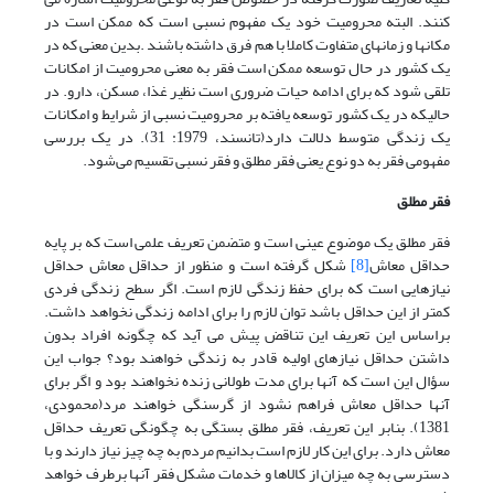
کنند. البته محرومیت خود یک مفهوم نسبی است که ممکن است در
مکانها و زمانهای متفاوت کاملا با هم فرق داشته باشند .بدین معنی که در
یک کشور در حال توسعه ممکن است فقر به معنی محرومیت از امکانات
تلقی شود که برای ادامه حیات ضروری است نظیر غذا، مسکن، دارو. در
حالیکه در یک کشور توسعه یافته بر محرومیت نسبی از شرایط و امکانات
یک زندگی متوسط دلالت دارد(تانسند، 1979: 31). در یک بررسی
مفهومی فقر به دو نوع یعنی فقر مطلق و فقر نسبی تقسیم می‌شود.
فقر مطلق
فقر مطلق یک موضوع عینی است و متضمن تعریف علمی است که بر پایه
حداقل معاش
[8]
شکل گرفته است و منظور از حداقل معاش حداقل
نیازهایی است که برای حفظ زندگی لازم است. اگر سطح زندگی فردی
کمتر از این حداقل باشد توان لازم را برای ادامه زندگی نخواهد داشت.
براساس این تعریف این تناقض پیش می آید که چگونه افراد بدون
داشتن حداقل نیازهای اولیه قادر به زندگی خواهند بود؟ جواب این
سؤال این است که آنها برای مدت طولانی زنده نخواهند بود و اگر برای
آنها حداقل معاش فراهم نشود از گرسنگی خواهند مرد(محمودی،
1381). بنابر این تعریف، فقر مطلق بستگی به چگونگی تعریف حداقل
معاش دارد. برای این کار لازم است بدانیم مردم به چه چیز نیاز دارند و با
دسترسی به چه میزان از کالاها و خدمات مشکل فقر آنها برطرف خواهد