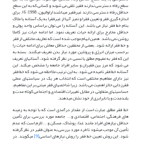
سطح رفاه دسترسی ندارند فقیر تلقی می شوند و کسانی که به این سطح
حداقل رفاه دسترسی دارند غیرفقیر میباشند(راوالیون، 1998: 6). برای
اندازه گیری فقر و تعیین فقرا و تمیز آنها از غیرفقرا به یک آستانه یا ملاک
بنام خط فقر نیاز می باشد. این آستانه را می توان براساس واحد پولی و
حداقل مخارج برای ارائه حیات تعریف نمود. اما ادامه حیات نیز کاملا
روشن نمی باشد. همین ابهام موجب شده است که تعاریف مختلفی از فقر
و خط فقر ارائه شود. بعضی از محققین حداقل معاش برای ادامه حیات را
برحسب میزان انرژی و پروتئین مورد نیاز بدن تعریف میکنند. بسته به
این که فقر به مفهوم مطلق یا نسبی در نظر گرفته شود، آستانه­ای تعریف
می شود که مرز بین فقیران و سایر افراد جامعه را مشخص می­کند. این
آستانه خط فقر نامیده می شود. به این ترتیب ملاحظه می شود که خط فقر
نیز دارای مفاهیم مختلفی است که انتخاب هر یک در سیاستهای عملی
فقرزدایی حائز اهمیت می باشد. زیرا شاخص­های فقر مبتنی بر این مفاهیم،
حساسیتهای متفاوتی در مقابل تغییرات اقتصادی و اجتماعی کوتاه مدت و
بلندمدت و یا نابرابری از خود نشان میدهند.
خط فقر مطلق عبارت است از مقدار درآمدی است که با توجه به زمینه
های فرهنگی، اجتماعی، اقتصادی و... جامعه مورد بررسی، برای تأمین
حداقل نیازهای افراد مانند غذا، پوشاک، مسکن و ... لازم است که عدم
تأمین آن موجب می­شود تا فرد مورد بررسی به عنوان فقیر در نظر گرفته
شود. این روش تعیین خط فقر را روش نیازهای اساسی
[9]
می­گویند. در