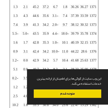
1.3
2.1
45.2
37.2
6.7
1.8
36.26
36.27
1371
1.3
4.3
44.6
35.6
-3.1
7.4
37.39
33.59
1372
7.4
3.9
41.3
34.2
-2.0
9.7
38.12
30.32
1373
-5.3
-5.0
43.5
35.9
-4.4
-18.0
39.79
35.78
1374
1.6
1.7
42.8
35.3
-1.0
10.1
40.19
32.15
1375
0.9
3.1
42.4
34.2
-10.0
11.0
44.22
28.6
1376
-1.2
0.0
42.9
34.2
5.7
10.4
41.68
25.63
1377
5.1
0.0
40.7
34.2
8.3
2.1
38.23
25.09
1378
-0.2
3.5
40.8
33.0
-1.2
10.4
38.69
22.47
1379
این وب سایت از کوکی ها برای اطمینان از ارائه بهترین
خدمات استفاده می کند.
1.2
1.2
40.3
32.6
3.4
6.0
37.36
21.13
1380
متوجه شدم
2.5
4.0
39.3
31.3
8.8
15.5
34.07
17.86
1381
10.2
1.6
35.3
30.8
34.0
25.6
22.47
13.29
1382