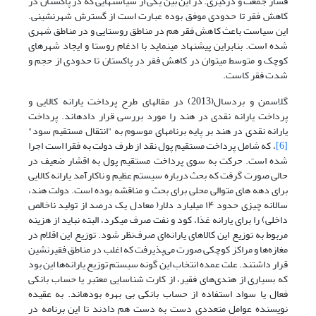
فشار جمعت و درگیری. در این بین یکی از سیاست­هایی که در پاکستان در
کاهش فقر تا حدودی موفق بوده عبارت است از گسترش شهرنشینی.
این سیاست باعث کاهش فقر هم در مناطق روستایی و در مناطق شهری
شده است. بنابراین پیشنهاد می­نماید با ادغام روستا و ایجاد شهرهای
کوچک و متوسط می­توان در کاهش فقر در پاکستان تا حدودی از حجم و
شدت فقر کاست.
گلاسمن و بردسال(2013) در مقاله­ای طرح پرداخت یارانه کالایی و
پرداخت یارانه نقدی در هند را مورد بررسی قرار داده­اند. پرداخت
یارانه نقدی در هند بر پایه برنامه­ای موسوم به "انتقال مستقیم سود"
[6]
، که شامل پرداخت مستقیم پول نقد از طرف دولت به فقرا است اجرا
شده است. حرکت به سوی پرداخت مستقیم پول به اقشار ضعیف در
حالی صورت گرفت که بحث درباره سیستم عظیم و ناکارآمد یارانه کالایی
برای دهه های متوالی محلی برای بحث و مناقشه بوده است. دولت هند،
سالانه چیزی حدود ۱۴ میلیارد دلار( معادل یک درصد از تولید ناخالص
داخلی) را برای یارانه غذا، کود و نفت صرف می­کرد، البته نباید از هزینه
مربوط به توزیع این کالاهای یارانه‌ای صرف‌نظر شود. توزیع این اقلام در
مغازه‌ها و مراکز کوچکی صورت می‌پذیرفت که اغلب در مناطق فقیرنشین
قرار داشتند. علت عمده انتخاب این گونه سیستم توزیع یارانه‌ها این بود
که بسیاری از هندی‌های فقیر، از کارت شناسایی معتبر یا حساب بانکی
فعال یا سواد استفاده از حساب بانکی بی بهره­ بوده­اند. به عقیده
نویسنده عوامل متعددی دست به دست هم دادند تا این برنامه در