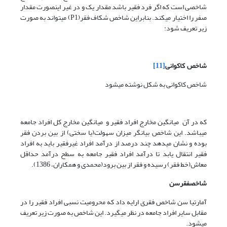
شاخصی است که اگر فرد فقیر باشد مقدار یک و در غیر اینصورت مقدار
صفر را اختیار میکند. بنابراین شاخص شکاف فقر(P1) میتواند به صورت
زیر تعریف شود:
شاخص
کاکوانی
[11]
شاخص کاکوانی به شکل نوشته میشود
که در آن میانگین مخارج افراد فقیر و میانگین مخارج کل افراد جامعه
میباشد. این شاخص بیانگر میزان سهولت(یا سختی) از بین بردن فقر
بوده و نشان میدهد چند درصد از درآمد افراد غیرفقیر باید به افراد
فقیر انتقال یابد تا درآمد افراد فقیر جامعه به سطح درآمد حداقل
معاش(خط فقر) رسیده و فقر از بین برود(محمدی و همکاران، 1386).
شاخص
فقر
سن
آمارتیا سن شاخص فقری ارایه داد که محرومیت نسبی افراد فقیر را در
مقابل سایر افراد جامعه در نظر میگیرد. این شاخص به صورت زیر تعریف
میشود.