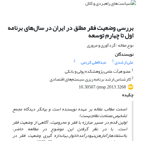
بررسی وضعیت فقر مطلق در ایران در سالهای برنامه
اول تا چهارم توسعه
نوع مقاله : گردآوری و مروری
نویسندگان
2
1
علی ارشدی
عبدالعلی کریمی
1
عضو هیأت علمی پژوهشکده پولی و بانکی
2
کارشناس ارشد برنامه ریزی سیستم‌های اقتصادی
10.30507/jmsp.2013.3268
چکیده
(صحت مطالب مقاله بر عهده نویسنده است و بیانگر دیدگاه مجمع
تشخیص مصلحت نظام نیست)
اولین قدم در مسیر مبارزه با فقر و محرومیت، آگاهی از وضعیت فقر
است. با در نظر گرفتن این موضوع در مطالعه حاضر،
با
استفاده
از
آمار
هزینه
و
درآمد
خانوار،
به
اندازه گیری وضعیت فقر در