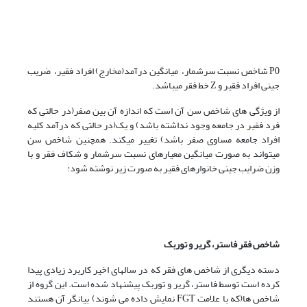
P0 شاخص نسبت سرشمار، میانگین درآمد(مخارج) افراد فقیر، ضریب
جینی افراد فقیر و Z خط فقر میباشد.
از ویژگی های شاخص سن آن است که اندازه آن بین صفر(در حالتی که
فرد فقیر در جامعه وجود نداشته باشد) و یک(در حالتی که درآمد کلیه
افراد جامعه مساوی صفر باشد) تغییر میکند. همچنین شاخص سن
میتواند به صورت میانگین معیارهای نسبت سرشمار و شکاف فقر و با
وزن ضرایب جینی خانوارهای فقیر به صورت زیر نوشته شود:
شاخص
فقر
فاستر،
گریر
و
توربک
دسته دیگری از شاخص های فقر که در سالهای اخیر کاربرد زیادی پیدا
کرده است توسط فاستر، گریر و توربک پیشنهاد شده است. این گروه از
شاخص ها(که با علامت FGT نمایش داده می شوند) بیانگر آن هستند