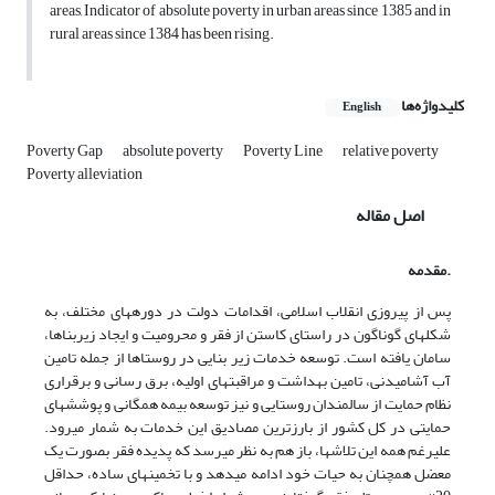
areas, Indicator of absolute poverty in urban areas since 1385 and in
rural areas since 1384 has been rising.
کلیدواژه‌ها
English
Poverty Gap
absolute poverty
Poverty Line
relative poverty
Poverty alleviation
اصل مقاله
.مقدمه
پس از پیروزی انقلاب اسلامی، اقدامات دولت در دوره­های مختلف، به
شکلهای گوناگون در راستای کاستن از فقر و محرومیت و ایجاد زیربناها،
سامان یافته است. توسعه خدمات زیر بنایی در روستاها از جمله تامین
آب آشامیدنی، تامین بهداشت و مراقبت­های اولیه، برق رسانی و برقراری
نظام حمایت از سالمندان روستایی و نیز توسعه بیمه همگانی و پوشش­های
حمایتی در کل کشور از بارزترین مصادیق این خدمات به شمار می­رود.
علی­رغم همه این تلاشها، باز هم به نظر می­رسد که پدیده فقر بصورت یک
معضل همچنان به حیات خود ادامه می­دهد و با تخمین­های ساده، حداقل