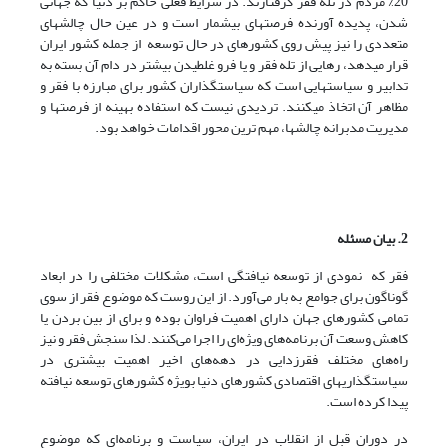
20% مردم در تله فقر گرفتارند. در شرایط فعلی حاکم بر دنیا که جهانی
شدن، پدیده آورنده فرصتهای بیشمار است و در عین حال چالشهای
متعددی را نیز پیش روی کشورهای در حال توسعه از جمله کشور ایران
قرار می­دهد، رهایی از تله فقر و یا فرو غلطیدن بیشتر در دام آن بسته به
تدابیر و سیاست­هایی است که سیاستگذاران کشور برای مبارزه با فقر و
مظاهر آن اتخاذ می­کنند. تردیدی نیست که استفاده بهینه از فرصتها و
مدیریت مدبرانه چالشها، مهم ترین محور اقدامات خواهد بود.
2. بیان مسئله
فقر که نمودی از توسعه نیافتگی است، مشکلات مختلفی را در ابعاد
گوناگون برای جوامع به بار می‌آورد. از این روست که موضوع فقر از سوی
تمامی کشورهای جهان دارای اهمیت فراوان بوده و برای از بین بردن یا
کاهش وسعت آن برنامه‌های ویژه‌ای را اجرا می‌کنند. لذا سنجش فقر و نیز
راه‌های مختلف فقرزدایی در دهه‌های اخیر اهمیت بیشتری در
سیاستگذاری­های اقتصادی کشورهای دنیا بویژه کشورهای توسعه ‌نیافته
پیدا کرده است.
در دوران قبل از انقلاب در ایران، سیاست و برنامه‌ای که موضوع