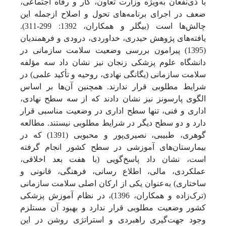
با ذی‌نفعان به‌ویژه وزارت تعاون، کار و رفاه اجتماعی،
ضعف در اجرای برنامه‌های تحول و اصلاح ازجمله این
چالش‌ها است (بیگلر
و همکاران، 1392: 299-311).
یافته‌های پژوهش حیدری، خداوردی، درودی و فرهمندیان
(1395) پیرامون بررسی وضعیت سلامت سازمانی در
دانشگاه علوم پزشکی زنجان نیز نشان داد سه مؤلفه
سلامت سازمانی (یگانگی نهادی، روحیه و تأکید علمی) در
شرایط مطلوبی قرار ندارند. همچنین آن‌ها بر اساس
الگوی پارسونز نیز نشان دادند که از سه سطح نهادی،
اداری و فنی، تنها سطح اداری در وضعیت مناسبی قرار
دارد و دو سطح دیگر در شرایط مطلوبی نیستند. مطالعه
گوهری، طبیبی، نصیری‌پور و محبوبی (1391) که در
بیمارستان‌های آموزشی در سطح کشور انجام گرفته
است، نشان داد پاسخ‌گویی (با هفت بعد اخلاقی،
عملکردی، مالی، اطلاع رسانی، فرهنگی، قانونی و
ساختاری) به‌عنوان یکی از ارکان اصلی سلامت سازمانی
(ترک‌زاده و همکاران، 1396)، در نظام آموزش پزشکی
کشور وضعیت مطلوبی قرار ندارد و بهبود آن مستلزم
وجود جهت‌گیری راهبردی و استراتژی روشن در این