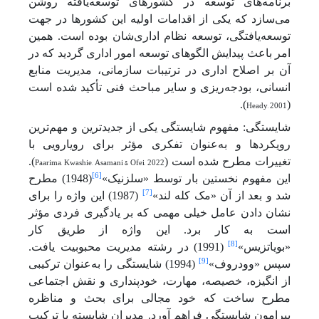
برنامه‌های توسعه در کشورهای توسعه‌یافته روشن
می‌سازد که یکی از اقدامات اولیه این کشورها در جهت
توسعه‌یافتگی، توسعه نظام اداری‌شان بوده است. همین
امر باعث پیدایش الگوهای توسعه امور اداری گردید که در
آن بر اصلاح اداری در ترتیبات سازمانی، مدیریت منابع
انسانی، بودجه‌ریزی و سایر مباحث فنی تأکید شده است
).
Heady, 2001
(
شایستگی: مفهوم شایستگی یکی از جدیدترین و مهم‌ترین
رویکردها و به‌عنوان تفکری مؤثر برای رویارویی با
تغییرات مطرح شده است (
Paarima, Kwashie, Asamani & Ofei, 2022
).
[6]
این مفهوم نخستین بار توسط «سلزنیک»
(1948) مطرح
[7]
شد و بعد از آن «مک کله لند»
(1987) این واژه را برای
نشان دادن عامل خیلی مهمی که بر یادگیری فردی مؤثر
است به کار برد. این واژه از طریق کار
[8]
«بویاتزیس»
(1991) در رشته مدیریت محبوبیت یافت.
[9]
سپس «وودروف»
(1994) شایستگی را به‌عنوان ترکیبی
از انگیزه، خصیصه، مهارت، خودپنداری و نقش اجتماعی
مطرح ساخت که خود مجالی برای بحث و مناظره
پیرامون شایستگی فراهم آورد. مدیران شایسته با ترکیب