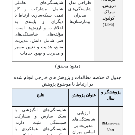
طراحی مدل
شایستگی‌های تعاملی
درویش،
شایستگی‌های
شامل: مشارکت و کار
سرلک،
مدیران
تیمی، شبکه‌سازی، ارتباط با
کولیوند
بیمارستان‌ها
دیگران و پایبندی به
(1396)
اخلاقیات و ارزش‌ها است.
مؤلفه‌های شایستگی‌های
فنی شامل دانش، مدیریت
منابع، هدایت و تعیین مسیر
و مدیریت و بهبود خدمات
(منبع: محقق)
جدول 2: خلاصه مطالعات و پژوهش‌های خارجی انجام شده
در ارتباط با موضوع پژوهش
پژوهشگر و
عنوان پژوهش
نتایج
سال
شایستگی‌های انگیزشی با
ارزیابی
سبک سازش و مشارکت
شایستگی‌های
Birknerova &
همبستگی مثبت دارند.
مدیریت بر
Uher
شایستگی‌های عملکردی با
اساس میزان