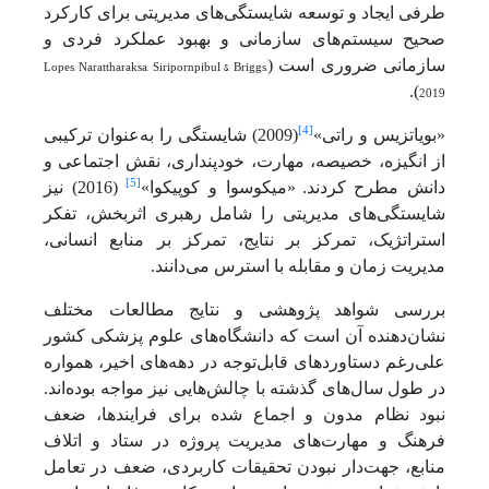
طرفی ایجاد و توسعه شایستگی‌های مدیریتی برای کارکرد
صحیح سیستم‌های سازمانی و بهبود عملکرد فردی و
سازمانی ضروری است (
Lopes, Narattharaksa, Siripornpibul & Briggs,
).
2019
[4]
«بویاتزیس و راتی»
(2009) شایستگی را به‌عنوان ترکیبی
از انگیزه، خصیصه، مهارت، خودپنداری، نقش اجتماعی و
[5]
دانش مطرح کردند.
«میکوسوا و کوپیکوا»
(2016) نیز
شایستگی‌های مدیریتی را شامل رهبری اثربخش، تفکر
استراتژیک، تمرکز بر نتایج، تمرکز بر منابع انسانی،
مدیریت زمان و مقابله با استرس می‌دانند.
بررسی شواهد پژوهشی و نتایج مطالعات مختلف
نشان‌دهنده آن است که دانشگاه‌های علوم پزشکی کشور
علی‌رغم دستاوردهای قابل‌توجه در دهه‌های اخیر، همواره
در طول سال‌های گذشته با چالش‌هایی نیز مواجه بوده‌اند.
نبود نظام مدون و اجماع شده برای فرایندها، ضعف
فرهنگ و مهارت‌های مدیریت پروژه در ستاد و اتلاف
منابع، جهت‌دار نبودن تحقیقات کاربردی، ضعف در تعامل