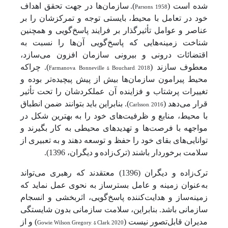
شده است (
Parsons, 1958
).
سازمان‌ها در جهت تحقق اهداف
خود در تعامل با محیط، بایستی توجه و تمرکزشان را بر
عناصر و عوامل تأثیرگذار بر فرایند پاسخ‌گویی و همچنین
شناخت زمینه‌هایی که پاسخ‌گویی آن‌ها را نسبت به
اقتضائات درونی و بیرونی سازمان افزون می‌سازد،
معطوف سازند (
Farmanova, Bonneville & Bouchard, 2018
). چراکه
محیط پیرامون سازمان‌ها بیش از پیش پیچیده‌تر بوده و
تغییرات پرشتاب و فزاینده آن عملکردشان را تحت تأثیر
قرار می‌دهد (
Carlsson, 2016
). بنابراین باید بتوانند ضمن انطباق
با محیط، منابع و ظرفیت‌های خود را به بهترین شکل در
مواجهه با فرصت‌ها و تهدیدهای محیطی به کار بگیرند و
توانایی‌های بقای خود را حفظ و توسعه دهند و به تعبیری از
سلامت برخوردار باشند (ترک‌زاده
و دیگران، 1396).
ترک‌زاده و دیگران (1396) معتقدند که رهبری می‌تواند
به‌عنوان زمینه و عامل بسترساز به نحوی عمل نماید که
زمینه‌ساز و هدایت‌کننده پاسخ‌گویی، اثربخشی و انسجام
سازمانی باشد. بنابراین، سلامت سازمانی بدون شایستگی
مدیران قابل‌تصور نیست (
Gowie, Wilson, Gregory, & Clark, 2020
) و از