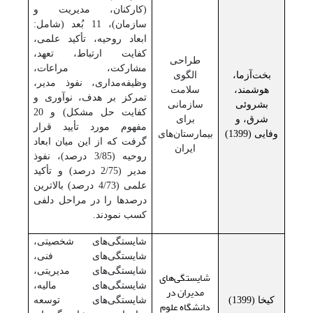
(کارکنان، مدیریت و
سازمان)، 11 بُعد (شامل:
ابعاد روحیه، تأکید علمی،
کفایت ارتباط، تعهد،
طراحی
مشارکت، مراعات،
بخت‌آزما،‌
الگوی
وظیفه‌مداری، نفوذ مدیر،
هوشمند،
سلامت
تمرکز بر هدف، نوآوری و
بشروئی
سازمانی
کفایت حل مشکل) و 20
شرق، و
برای
مفهوم مورد تأیید قرار
وفایی (1399)
بیمارستان‌های
گرفت که از این میان ابعاد
ایران
روحیه (3/85 درصد)، نفوذ
مدیر (2/75 درصد) و تأکید
علمی (4/73 درصد) بالاترین
درصدها را در مراحل دلفی
کسب نمودند.
شایستگی‌های شخصیتی،
شایستگی‌های فنی،
شایستگی‌های مدیریتی،
شایستگی‌های
شایستگی‌های مالیه،
مدیران در
کیخا (1399)
شایستگی‌های توسعه
دانشگاه‌ علوم