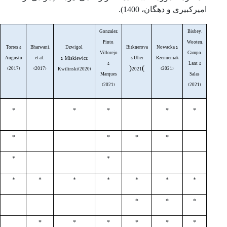
امیرکبیری و دهگان، 1400).
Gonzalez,
Bisbey,
Pinto,
Wooten,
Torres &
Bharwani,
Dzwigol,
Birknerova
Nowacka &
Villorejo
Campo,
Augusto
et al.
& Uher
Rzemieniak
&
Miskiewicz
&
Lant, &
(2017)
(2017)
(
)
(2021)
Kwilinski(2020)
2021
Marques
Salas
(2021)
(2021)
*
*
*
*
*
*
*
*
*
*
*
*
*
*
*
*
*
*
*
*
*
*
*
*
*
*
*