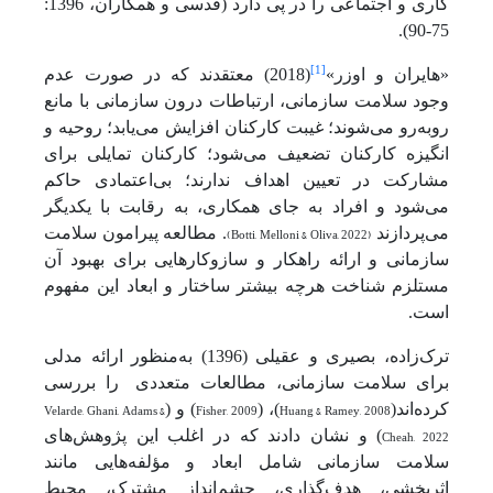
کاری و اجتماعی را در پی دارد (قدسی و همکاران، 1396:
75-90).
[1]
«هایران و اوزر»
(2018) معتقدند که در صورت عدم
وجود سلامت سازمانی، ارتباطات درون سازمانی با مانع
روبه‌رو می‌شوند؛ غیبت کارکنان افزایش می‌یابد؛ روحیه و
انگیزه کارکنان تضعیف می‌شود؛ کارکنان تمایلی برای
مشارکت در تعیین اهداف ندارند؛ بی‌اعتمادی حاکم
می‌شود و افراد به جای همکاری، به رقابت با یکدیگر
می‌پردازند
(Botti, Melloni & Oliva, 2022)
. مطالعه پیرامون سلامت
سازمانی و ارائه راهکار و سازوکارهایی برای بهبود آن
مستلزم شناخت هرچه بیشتر ساختار و ابعاد این مفهوم
است.
ترک‌زاده، بصیری و عقیلی (1396) به‌منظور ارائه مدلی
برای سلامت سازمانی، مطالعات متعددی
را بررسی
کرده‌اند(
Huang & Ramey, 2008
)، (
Fisher, 2009
) و (
Velarde, Ghani, Adams &
Cheah, 2022
) و نشان دادند که در اغلب این پژوهش‌های
سلامت سازمانی شامل ابعاد و مؤلفه‌هایی مانند
اثربخشی، هدف‌گذاری، چشم‌انداز مشترک، محیط