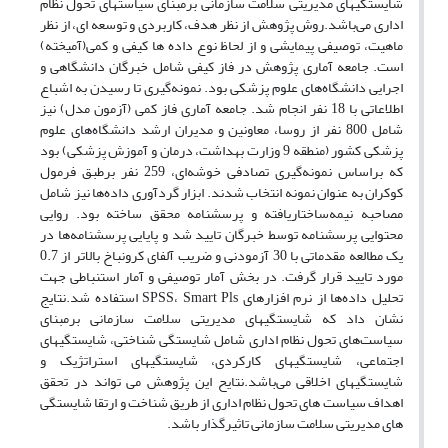
شایستگیهای مدیریتی سلامت سازمانی برمبنای سیاستهای تحول نظام
اداری می‌باشد.روش پژوهش از نظر هدف، کاربردی و توسعه ای، از نظر
ماهیت، توصیفی پیمایشی و از لحاظ نوع داده ها کیفی و کمی(آمیخته)
است. جامعه آماری پژوهش در فاز کیفی شامل خبرگان دانشگاهی و
اجرایی دانشگاه‌های علوم پزشکی بود. نمونه‌گیری تا رسیدن به اشباع
اطلاعاتی با 18 نفر انجام شد. جامعه آماری فاز کمی (آزمون مدل) نیز
شامل 800 نفر از روسا، معاونین و مدیران ارشد دانشگاه‌های علوم
پزشکی کشور (منطقه 9 وزارت بهداشت، درمان و آموزش پزشکی) بود
که براساس نمونه‌گیری تصادفی خوشه‌ای، 259 نفر برطبق فرمول
کوکران به عنوان نمونه انتخاب شدند. ابزار گردآوری داده‌ها نیز شامل
مصاحبه نیمه‌ساختاریافته و پرسشنامه محقق ساخته بود. روایی
محتوایی پرسشنامه‌ توسط خبرگان تایید شد و پایایی پرسشنامه‌ها در
یک مطالعه مقدماتی با 30 آزمودنی و ضریب آلفای کرونباخ بالاتر از 0.7
مورد تایید قرار گرفت. در بخش آمار توصیفی و آمار استنباطی جهت
تحلیل داده‌ها از نرم افزارهای SPSS، Smart Pls استفاده شد.نتایج
نشان داد که شایستگیهای مدیریتی سلامت سازمانی برمبنای
سیاست‌های تحول نظام اداری شامل شایستگی شناختی، شایستگیهای
اجتماعی، شایستگیهای کارکردی، شایستگیهای استراتژیک و
شایستگیهای اخلاقی می‌باشد.نتایح این پژوهش می تواند در تحقق
اهداف سیاست های تحول نظام اداری از طریق شناخت و ارتقا شایستگی
های مدیریتی سلامت سازمانی تاثیرگذار باشد.