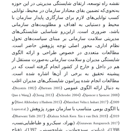
نقشه راه توسعه، ارتقای شایستگی مدیریتی در این حوزه
به‌نحوی‌که تضمین بقای معنادار سازمان در محیط، توانایی
کسب توانایی‌های لازم برای سازگاری پایدار سازمان با
محیط و دستیابی به اهداف و مطلوبیت‌های سازمانی
باشد، ضروری است. ازاین‌رو شناسایی شایستگی‌های
مدیریتی سلامت سازمانی بر مبنای سیاست‌های تحول
نظام اداری، محور اصلی توجه پژوهش حاضر است.
مطالعات متعددی در خصوص طراحی و ارائه الگوی
شایستگی مدیران و سلامت سازمانی به‌صورت مستقل از
هم در داخل و خارج از کشور انجام گرفته است که در
پیشینه تحقیق به برخی از آن‌ها اشاره شده است.
مطالعات انجام شده پیرامون شایستگی‌های مدیران اغلب
به دنبال ارائه الگوی عمومی (
Bartram, 2005
)، (
Boyatzis, 1982
)،
Qiao & Wang,
)، (
Chong, 2013
)، (
Schroder, 2004
)، (
Spencer & Spencer, 2008
(
2009
)، (
Manxhari, Veliu & Jashari, 2017
)، (
Hawi, Alkhodary & Hashem, 2015
)
و
یا الگوی بومی متناسب با سازمان مورد پژوهش (
Lopes et al.,
)،
Bharwani, Talib, 2017
)، (
Kaluza, Schuh, Kern, Xin & van Dick, 2019
)، (
2019
(
Gunawan, Aungsuroch, 2017
)، (بهراد، سبک‌رو و طباطبایی‌نسب،
1398)، (دیانت، سیدجوادین، شاه‌حسینی، 1397)، (فتاح