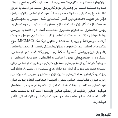
ایران و ارائۀ مدل ساختاری و تفسیری برای به‌منظور نگاهی جامع و الویت­
مند به مسئله است. پژوهش از نوع کاربردی است. در ابتدا با مرور
نظام­مند پژوهش­های انجام‌شده در زمینۀ هویت اجتماعی زنان، عوامل
مؤثر در هویت اجتماعی این قشر شناسایی شد. سپس با نمونه­گیری
هدفمند از نخبگان زن و استفاده از پرسش‌نامه، ماتریس خودتعاملی با
روش مدل­سازی ساختاری تفسیری به‌دست آمد. در ادامه با بررسی
روابط عوامل مؤثر در هویت اجتماعی زنان، سطح­بندی عوامل صورت
گرفت. در مرحلۀ نهایی، با استفاده از تحلیل میک‌مک (MICMAC) نوع
متغیرها براساس قدرت نفوذ و میزان وابستگی تعیین گردید. براساس
یافته­های این پژوهش، گسترۀ شبکۀ ارتباطی، پایگاه اقتصادی ـ اجتماعی،
استفاده از فناوری‌های نوین ارتباطی و اطلاعاتی، سرمایۀ اجتماعی و
سرمایۀ فرهنگی از متغیرهای مستقل کلیدی در هویت اجتماعی زنان
است و مدیریت بدن، گرایش به نقش‌های سنتی (زن سنتی)، مشارکت
ورزشی، گرایش به نقش‌های مدرن (زن مستقل و امروزی)، دین‌داری
زنان، میزان عقلانیت، جهانی شدن، امنیت اجتماعی، ایجاد پیوند میان
هویت‌های مختلف و اوقات فراغت نیز از متغیرهای پیوندی به‌شمار
می‌آید. متغیر رضایت از زندگی متغیر وابسته است که به‌شدت تحت
تأثیر تغییرات سایر متغیرها، در هویت اجتماعی زنان ایرانی تأثیر
می‌گذارد.
کلیدواژه‌ها