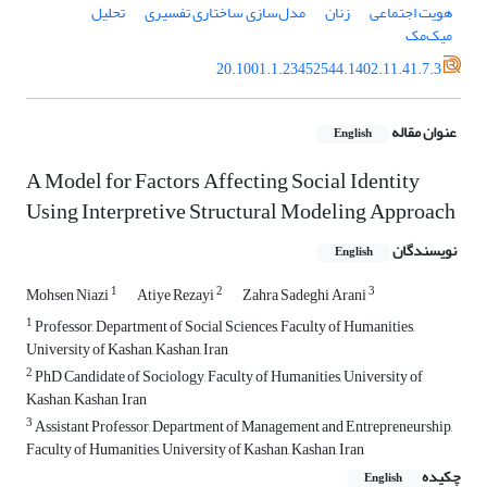
هویت اجتماعی
زنان
مدل‌سازی ساختاری تفسیری
تحلیل
میک‌مک
20.1001.1.23452544.1402.11.41.7.3
عنوان مقاله
English
A Model for Factors Affecting Social Identity
Using Interpretive Structural Modeling Approach
نویسندگان
English
1
2
3
Mohsen Niazi
Atiye Rezayi
Zahra Sadeghi Arani
1
Professor, Department of Social Sciences, Faculty of Humanities,
University of Kashan, Kashan, Iran
2
PhD Candidate of Sociology, Faculty of Humanities, University of
Kashan, Kashan, Iran
3
Assistant Professor, Department of Management and Entrepreneurship,
Faculty of Humanities, University of Kashan, Kashan, Iran
چکیده
English