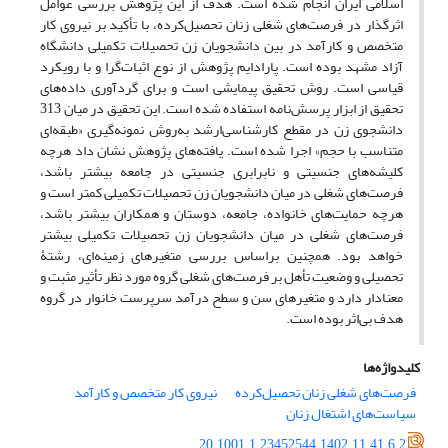
اسلامی ایران انجام شده است. هدف از این پژوهش بررسی عوامل
اثرگذار در فرصت‌های شغلی زنان تحصیل‌کرده، با تأکید بر نیروی ‌کار
متخصص و کارآمد در بین دانشجویان زن تحصیلات ‌تکمیلی دانشگاه
آزاد مشهد بوده است. پارادایم پژوهش از نوع اثبات‌گرا و با رویکرد
قیاسی است. روش تحقیق پیمایشی است و برای گردآوری داده‌های
تحقیق از ابزار پرسش‌نامه استفاده شده است. این تحقیق در میان 313
دانشجوی زن در مقطع کارشناسی‌ارشد به‌روش نمونه‌گیری «طبقه‌ای
متناسب با حجم» اجرا شده است. یافته‌های پژوهش نشان داد هرچه
کلیشه‌های جنسیتی و نابرابری جنسیتی در جامعه بیشتر باشد،
فرصت‌های شغلی در میان دانشجویان زن تحصیلات تکمیلی کمتر است و
هرچه حمایت‌های خانواده‌، جامعه، دوستان و همکاران بیشتر باشد،
فرصت‌های شغلی در میان دانشجویان زن تحصیلات تکمیلی بیشتر
خواهد بود. همچنین براساس بررسی متغیرهای زمینه‌ای، رشتۀ
‌تحصیلی و وضعیت ‌تأهل بر فرصت‌های شغلی گروه مورد نظر تأثیر مثبت و
معنادار دارد و متغیرهای سن و سطح درآمد سرپرست خانوار در گروه
هدف بی‌اثر بوده‌ است.
کلیدواژه‌ها
فرصت‌های شغلی زنان تحصیل‌کرده
نیروی‌ کار متخصص و کارآمد
سیاست‌های اشتغال زنان
20.1001.1.23452544.1402.11.41.6.2