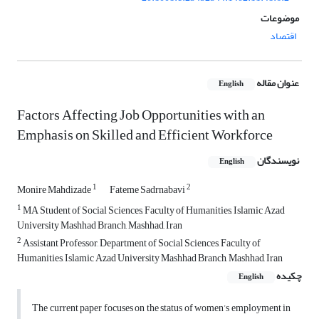
موضوعات
اقتصاد
عنوان مقاله
English
Factors Affecting Job Opportunities with an
Emphasis on Skilled and Efficient Workforce
نویسندگان
English
1
2
Monire Mahdizade
Fateme Sadrnabavi
1
MA Student of Social Sciences, Faculty of Humanities, Islamic Azad
University Mashhad Branch, Mashhad, Iran
2
Assistant Professor, Department of Social Sciences, Faculty of
Humanities, Islamic Azad University Mashhad Branch, Mashhad, Iran
چکیده
English
The current paper focuses on the status of women’s employment in