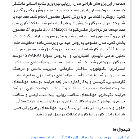
هدف از این پژوهش طراحی مدل ارزیابی بهره‌وری منابع انسانی دانشگر
در صنعت خودروسازی ایران است. تحقیق حاضر با روش ترکیبی (کیفی ـ
کمّی)، رویکرد اکتشافی و با روش تحلیل مضمون انجام شد. مصاحبه با
شانزده نفر از خبرگان به‌روش گلوله‌برفی انجام شد. با کدگذاری متن
مصاحبه‌ها در نرم‌افزار مکس‌کیودا (Maxqda)، 258 مفهوم، 27 مضمون
فرعی و 7 مضمون اصلی حاصل شد و مدل مفهومی طراحی گردید. در
بخش کمّی، مدل مفهومی به‌روش میدانی و پرسش‌نامه (محقق‌ساخته)
توسط 221 نفر از کارشناسان صنعت خودرو تکمیل شد. سپس به‌روش
تحلیل عاملی تأییدی، اعتباریابی و به‌روش سوارا (SWARA) توسط
خبرگان وزن‌دهی شد. در بُعد عوامل سازمانی، مؤلفه‌های محیط کار،
استراتژی، تکنولوژی، ساختار سازمانی، مدیریت دانش و فرهنگ
‌سازمانی؛ در بُعد فرایند تأمین، مؤلفه‌های برنامه‌ریزی منابع انسانی،
کارمندیابی، گزینش و به‌کارگماری؛ در بُعد فرایند توسعه، مؤلفه‌های
مدیریت استعداد، مدیریت عملکرد و آموزش و توانمندسازی؛ در بُعد
فرایند نگهداری، مؤلفه‌های سلامت روانی، بهداشت، ایمنی و سلامت
جسمی، عوامل شغلی، امکانات رفاهی، درمان، بیمه و بازنشستگی و
حقوق و دستمزد؛ در بُعد فرایند کاربرد، مؤلفه‌های رهبری اثربخش،
شرایط و ابزار کار، روابط کار و ارتباطات در مدل آورده شد.
کلیدواژه‌ها
ارزیابی
بهره‌وری
منابع انسانی دانشگر
تحلیل مضمون