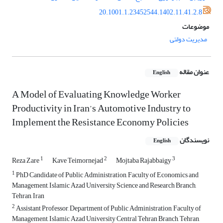
20.1001.1.23452544.1402.11.41.2.8
موضوعات
مدیریت دولتی
عنوان مقاله
English
A Model of Evaluating Knowledge Worker
Productivity in Iran’s Automotive Industry to
Implement the Resistance Economy Policies
نویسندگان
English
1
2
3
Reza Zare
Kave Teimornejad
Mojtaba Rajabbaigy
1
PhD Candidate of Public Administration, Faculty of Economics and
Management, Islamic Azad University Science and Research Branch,
Tehran, Iran
2
Assistant Professor, Department of Public Administration, Faculty of
Management, Islamic Azad University Central Tehran Branch, Tehran,