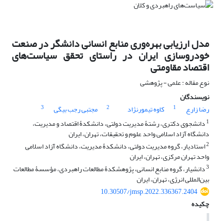
مدل ارزیابی بهره‌وری منابع انسانی دانشگر در صنعت
خودروسازی ایران در راستای تحقق سیاست‌های
اقتصاد مقاومتی
نوع مقاله : علمی - پژوهشی
نویسندگان
3
2
1
رضا زارع
کاوه تیمورنژاد
مجتبی رجب بیگی
1
دانشجوی دکتری، رشتۀ مدیریت دولتی، دانشکدۀ‌ اقتصاد و مدیریت،
دانشگاه آزاد اسلامی واحد علوم و تحقیقات، تهران، ایران
2
استادیار، گروه مدیریت دولتی، دانشکدۀ مدیریت، دانشگاه آزاد اسلامی
واحد تهران مرکزی، تهران، ایران
3
دانشیار، گروه منابع انسانی، پژوهشکدۀ مطالعات راهبردی، مؤسسۀ مطالعات
بین‌المللی انرژی، تهران، ایران
10.30507/jmsp.2022.336367.2404
چکیده