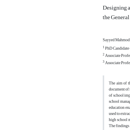
Designing a
the General
Sayyed Mahmod 
1
PhD Candidate o
2
Associate Profe
3
Associate Profe
The aim of t
document of f
of school imp
school manag
education ena
used to extrac
high school 
The findings 