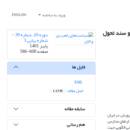
ورود به سامانه
ENGLISH
و سند تحول
دوره 10، شماره 39 -
شماره پیاپی 3
پاییز 1401
صفحه
586-608
فایل ها
XML
اصل مقاله
1.13 M
سابقه مقاله
رورش در ایران
 ارتقای مدارس
هم رسانی
حی الگویی جهت