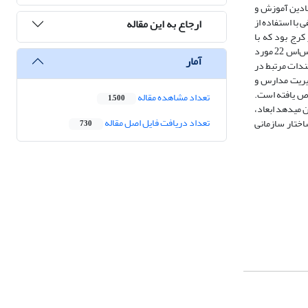
یادین آموزش و
فی با استفاده از
ارجاع به این مقاله
رج بود که با
استفاده از جدول مورگان و نامحدود بودن جامعۀ آماری، تعداد 384 نفر ارزیابی ‌شد. برای تجزیه‌وتحلیل یافته‌های پژوهش نیز نرم‌افزارهای اسمارت پی‌ال‌اس 3 و اس‌پی‌اس‌اس 22 مورد
آمار
ندات مرتبط در
یاست‏های طراحی مدل مدیریت مدارس و
 منافع و سیاست‌های کلان اختصاص یافته است.
تعداد مشاهده مقاله
1,500
می‏دهد ابعاد،
تعداد دریافت فایل اصل مقاله
رس و ارتقای ساختار سازمانی
730