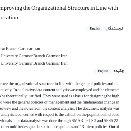
proving the Organizational Structure in Line with
ducation
نویسندگان
English
sar Branch, Garmsar, Iran
University, Garmsar Branch, Garmsar, Iran
University, Garmsar Branch, Garmsar, Iran
چکیده
English
ve the organizational structure in line with the general policies and the
tively. In qualitative data, content analysis was employed and the elements
e theoretically justified. They were used as a basis for designing the high
ed were the general policies of management and the fundamental change in
nterview and the notes from the content analysis. The document analysis was
ve analysis is concerned with respect to the validation, the population included
ndividuals. The data analysis was done through SMART PLS 3 and SPSS 22.
ture could be designed in sixth macro policies and 13 micro policies. Out of