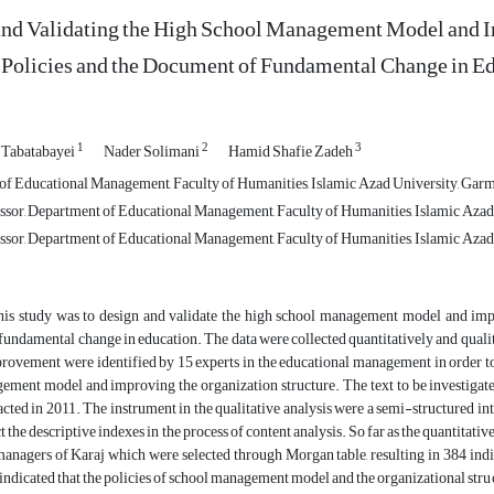
nd Validating the High School Management Model and Im
 Policies and the Document of Fundamental Change in E
1
2
3
Tabatabayei
Nader Solimani
Hamid Shafie Zadeh
f Educational Management, Faculty of Humanities, Islamic Azad University, Garm
ssor, Department of Educational Management, Faculty of Humanities, Islamic Azad 
ssor, Department of Educational Management, Faculty of Humanities, Islamic Azad 
his study was to design and validate the high school management model and impro
undamental change in education. The data were collected quantitatively and qualita
rovement were identified by 15 experts in the educational management in order to b
ement model and improving the organization structure. The text to be investigat
cted in 2011. The instrument in the qualitative analysis were a semi-structured i
t the descriptive indexes in the process of content analysis. So far as the quantitati
managers of Karaj which were selected through Morgan table, resulting in 384 i
indicated that the policies of school management model and the organizational struc