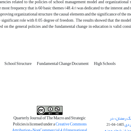
uencies related to the policies of school management model and organizational s
 most frequency, that is 60 basic themes (48.4%), was dedicated to the interest a
roving organizational structure, the causal elements and the significance of the 
e significant role with 0.05 degree of freedom. The results showed that the mo
ed on the general policies and the fundamental change in education is valid, consist
School Structure
Fundamental Change Document
High Schools
Quarterly Journal of The Macro and Strategic
نگ رمضان» در
Policies is licensed under a
Creative Commons
ردی
1405-04-21
Attribution-NonCommercial 4.0 International
مضان؛ ابعاد حوزه