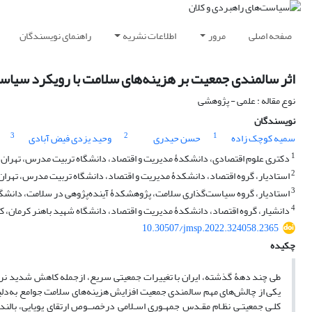
صفحه اصلی
مرور
اطلاعات نشریه
راهنمای نویسندگان
اثر سالمندی جمعیت بر هزینه‌های سلامت با رویکرد سیا
نوع مقاله : علمی - پژوهشی
نویسندگان
3
2
1
سمیه کوچک زاده
حسن حیدری
وحید یزدی فیض آبادی
1
دکتری علوم اقتصادی، دانشکدۀ مدیریت و اقتصاد، دانشگاه تربیت مدرس، تهران، 
2
استادیار، گروه اقتصاد، دانشکدۀ مدیریت و اقتصاد، دانشگاه تربیت مدرس، تهران،
3
استادیار، گروه سیاست‌گذاری سلامت، پژوهشکدۀ آینده‌پژوهی در سلامت، دانشگاه
4
دانشیار، گروه اقتصاد، دانشکدۀ مدیریت و اقتصاد، دانشگاه شهید باهنر کرمان، کر
10.30507/jmsp.2022.324058.2365
چکیده
طی چند دهۀ گذشته، ایران با تغییرات جمعیتی سریع، ازجمله کاهش شدید نرخ
یکی از چالش‌های مهم سالمندی جمعیت افزایش هزینه‌های سلامت جوامع به‌دلیل 
کلـی جمعیتـی نظـام مقـدس جمهـوری اسـلامی درخصــوص ارتقای پویایی، بالن