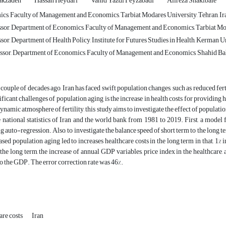
akzadeh
Hassan Heydari
Vahid Yazdi Feyzabadi
Alireza Shakibaie
s, Faculty of Management and Economics, Tarbiat Modares University, Tehran, Ir
ssor, Department of Economics, Faculty of Management and Economics, Tarbiat Mod
sor, Department of Health Policy, Institute for Futures Studies in Health, Kerman U
ssor, Department of Economics, Faculty of Management and Economics, Shahid Ba
t couple of decades ago, Iran has faced swift population changes, such as reduced fert
ificant challenges of population aging is the increase in health costs for providing 
dynamic atmosphere of fertility, this study aims to investigate the effect of populati
 national statistics of Iran and the world bank from 1981 to 2019. First, a model 
g auto-regression. Also, to investigate the balance speed of short term to the long
eased population aging led to increases healthcare costs in the long term in that, 1% 
the long term, the increase of annual GDP variables, price index in the healthcare, 
to the GDP. The error correction rate was 46%.
are costs
Iran