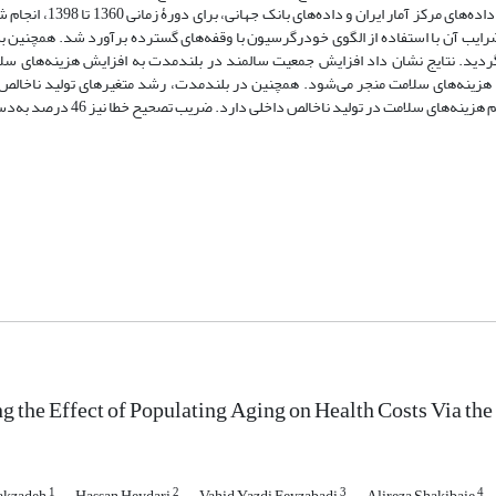
جمعیت بر سهم هزینه‌های سلامت در تولید ناخالص داخلی است و با 
رایب آن با استفاده از الگوی خودرگرسیون با وقفه‌های گسترده برآورد شد. همچنین ب
ید. نتایج نشان داد افزایش جمعیت سالمند در بلندمدت به افزایش هزینه‌های سلام
ش در شاخص سالمندی به 37/0 درصد افزایش در هزینه‌های سلامت منجر می‌شود. همچنین در بلندمدت، رشد متغیرهای تولید ن
سلامت در تولید ناخالص داخلی دارد. ضریب تصحیح خطا نیز 46 درصد به‌دست آمد.
ng the Effect of Populating Aging on Health Costs Via t
1
2
3
4