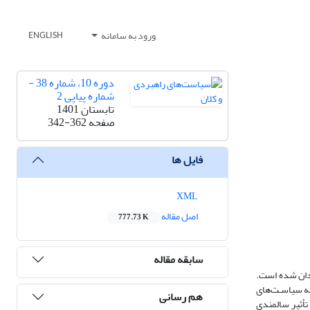
ورود به سامانه
ENGLISH
دوره 10، شماره 38 -
شماره پیاپی 2
تابستان 1401
صفحه
342-362
فایل ها
XML
اصل مقاله
777.73 K
سابقه مقاله
ندان شده است.
ـه سیاسـت‌های
هم رسانی
تأثیر سالمندی