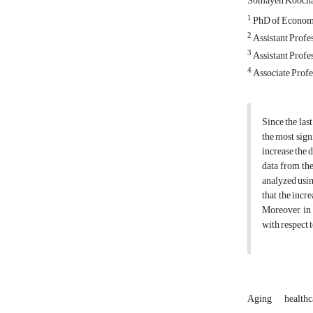
Somayeh Kooch
1
PhD of Economic
2
Assistant Profe
3
Assistant Profes
4
Associate Profe
Since the las
the most sign
increase the 
data from the
analyzed usin
that the incr
Moreover, in 
with respect 
Aging
healthc