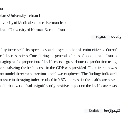
an
ares University, Tehran, Iran
niversity of Medical Sciences, Kerman, Iran
honar University of Kerman, Kerman, Iran
چکیده
English
ility, increased life expectancy, and larger number of senior citizens. One of
healthcare services. Considering the general policies of population in Iran to
on aging on the proportion of health costs in gross domestic production, using
for analyzing the health costs in the GDP was provided. Then, its ratio was
 term model, the error correction model was employed. The findings indicated
increase in the aging index resulted in 0.37% increase in the healthcare costs.
and urbanization had a significantly positive impact on the healthcare costs
کلیدواژه‌ها
English