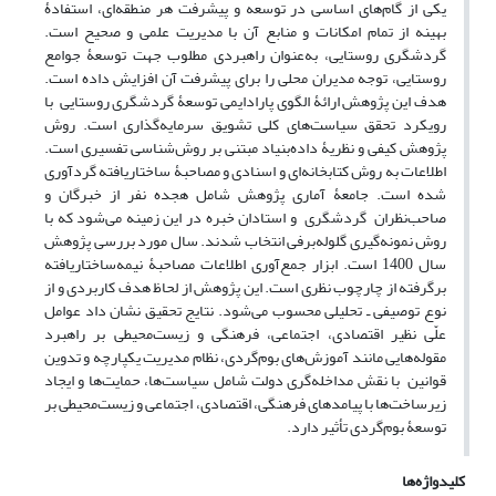
یکی از گام‌های اساسی در توسعه و پیشرفت هر منطقه‌ای، استفادۀ
بهینه از تمام امکانات و منابع آن با مدیریت علمی و صحیح است.
گردشگری روستایی، به‌عنوان راهبردی مطلوب جهت توسعۀ جوامع
روستایی، توجه مدیران محلی را برای پیشرفت آن افزایش داده است.
هدف این پژوهش ارائۀ الگوی پارادایمی توسعۀ گردشگری روستایی با
رویکرد تحقق سیاست‌های کلی تشویق سرمایه‌گذاری است. روش
پژوهش کیفی و نظریۀ داده‌بنیاد مبتنی بر روش‌شناسی تفسیری است.
اطلاعات به روش کتابخانه‌ای و اسنادی و مصاحبۀ ساختاریافته گردآوری
شده است. جامعۀ آماری پژوهش شامل هجده نفر از خبرگان و
صاحب‌نظران گردشگری و استادان خبره در این زمینه می‌شود که با
روش نمونه‌گیری گلوله‌برفی انتخاب شدند. سال مورد بررسی پژوهش
سال 1400 است. ابزار جمع‌آوری اطلاعات مصاحبۀ نیمه‌ساختاریافته
برگرفته از چارچوب نظری است. این پژوهش از لحاظ هدف کاربردی و از
نوع توصیفی ـ تحلیلی محسوب می‌شود. نتایج تحقیق نشان داد عوامل
علّی نظیر اقتصادی، اجتماعی، فرهنگی و زیست‌محیطی بر راهبرد
مقوله‌هایی مانند آموزش‌های بوم‌گردی، نظام مدیریت یکپارچه و تدوین
قوانین با نقش مداخله‌گری دولت شامل سیاست‌ها، حمایت‌ها و ایجاد
زیرساخت‌ها با پیامدهای فرهنگی، اقتصادی، اجتماعی و زیست‌محیطی بر
توسعۀ بوم‌گردی تأثیر دارد.
کلیدواژه‌ها