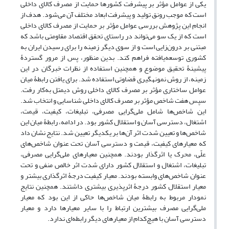
یکی از عوامل مؤثر بر پیشرفت کشورها حمایت از مصرف کالای داخلی
است که موجب رونق تولید و پیشرفت ابعاد مختلف آن می‌شود. هدف از
انجام این پژوهش بررسی عوامل مؤثر بر حمایت از مصرف کالای داخلی
است که از یک سو می‌تواند در راستای تحقق اقتصاد مقاومتی باشد که
مبتنی بر درون‌زایی است و از سوی دیگر زمینه را برای رسیدن ایران به
کشوری توسعه‌یافته فراهم کند. بدین منظور، پس از مرور گستردۀ
پیشینۀ تحقیق موضوع و همچنین استفاده از نظرات خبرگان در این
زمینه، از روش نمونه‏گیری قضاوتی استفاده شد. برای یافتن رابطۀ میان
عوامل ساختاری مؤثر بر مصرف کالای داخلی روش دیمتل به‌کار رفت.
سپس هفت شاخص مؤثر بر مصرف کالای داخلی شناسایی و انتخاب شد.
این شاخص‌ها شامل ملی‌گرایی مصرفی، تبلیغات، کیفیت، قیمت،
اشتغال، دسترسی آسان و استقلال کشور بود. در ادامه، رابطۀ میان این
شاخص‌ها و تعیین شدت اثر آن‌ها بر یکدیگر تعیین شد. نتایج نشان داد
که معیارهای کیفیت، قیمت و دسترسی آسان تحت عنوان شاخص‌های
علّی، محرک یا اثرگذار بودند. همچنین معیارهای ملی‌گرایی مصرفی،
تبلیغات، اشتغال و استقلال کشور دارای شدت اثر خالص منفی و تحت
عنوان شاخص‌های وابسته بودند. معیار کیفیت درجۀ اثرگذاری بیشتر و
معیار استقلال کشور درجۀ اثرپذیری بیشتری داشتند. همچنین نتایج
نمودار مربوط به رابطۀ میان شاخص‌ها حاکی از این بود که معیار
ملی‌گرایی مصرف بیشترین ارتباط را با سایر معیارها دارد و معیار
دسترسی آسان با هیچ‌کدام از معیارهای دیگر رابطه‌ای ندارد.