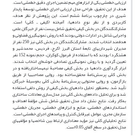
ارزیابی خط‏مشی یکی
از
ابزارهای
مهم
تضمین
اجرای
دقیق
خط‏مشی
است.
هدف از این تحقیق، طراحی مدل ارزیابی اجرای خط‏مشی توسعۀ پایدار
شهری در چارچوب برنامۀ ششم است. این پژوهش از نظر هدف،
کاربردی و از نظر نوع داده‏ها، آمیخته (کیفی ـ کمّی) است.
مشارکت‏کنندگان در بخش کیفی تحقیق شامل بیست نفر از خبرگان علمی
و اجرایی شاغل در ادارات دولتی بودند که با روش نمونه‏گیری قضاوتی و
هدفمند انتخاب شدند. مشارکت‌کنندگان در بخش کمّی نیز 250 نفر از
مدیران شهرداری‏های تابعۀ استان البرز (کرج، فردیس، محمدشهر و
هشتگرد) بودند که با استفاده از فرمول کوکران، حجم نمونه 152 نفر
تعیین گردید و با روش نمونه‏گیری تصادفی خوشه‌ای انتخاب شدند.
ابزار گردآوری داده‏ها در بخش کیفی مصاحبۀ نیمه‏ساختاریافته و در
بخش کمّی پرسش‌نامۀ محقق‌ساخته بود. روایی مصاحبه‏ها از طریق
بازآزمون، و روایی محتوایی پرسش‌نامۀ بخش کمّی به‌وسیلۀ خبرگان
تأیید شد. به‌منظور تحلیل داده‏های بخش کیفی از روش دلفی استفاده
شد و برای تحلیل داده‌های بخش کمّی نیز مدل‌سازی معادلات ساختاری
به‌کار رفت. نتایج نشان داد مدل تحقیق شامل شش مؤلفۀ اهداف و
استانداردهای خط‏مشی، منابع و ابزارهای خط‏مشی، مجریان خط‏مشی،
سازمان مجری، عوامل غیرقابل‏ کنترل و پیامدهای اجرای خط‏مشی است.
نتایج تحلیل‏های کمّی نیز مؤید معنا‏داری ارتباط بین شاخص‏ها و مؤلفه‏های
مدل تحقیق در سطح آلفای 0.05 است.