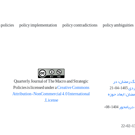
 policies
policy implementation
policy contradictions
policy ambiguities
Quarterly Journal of The Macro and Strategic
نگ رمضان» در
Policies is licensed under a
Creative Commons
ردی
1405-04-21
Attribution-NonCommercial 4.0 International
مضان؛ ابعاد حوزه
.
License
 دریامحور
1404-08-
1398