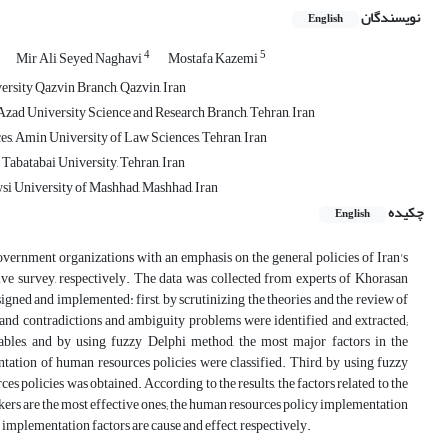
نویسندگان
English
4
5
Mir Ali Seyed Naghavi
Mostafa Kazemi
rsity Qazvin Branch, Qazvin, Iran
zad University Science and Research Branch, Tehran, Iran
s, Amin University of Law Sciences, Tehran, Iran
abatabai University, Tehran, Iran
si University of Mashhad, Mashhad, Iran
چکیده
English
vernment organizations with an emphasis on the general policies of Iran's
tive survey, respectively. The data was collected from experts of Khorasan
igned and implemented: first, by scrutinizing the theories and the review of
s and contradictions and ambiguity problems were identified and extracted;
iables, and by using fuzzy Delphi method, the most major factors in the
ntation of human resources policies were classified. Third, by using fuzzy
 policies was obtained. According to the results, the factors related to the
kers are the most effective ones; the human resources policy implementation
implementation factors are cause and effect, respectively.