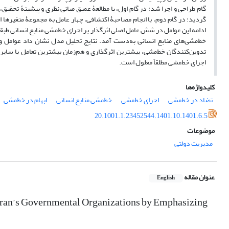
گردید؛ در گام دوم، با انجام مصاحبۀ اکتشافی، چهار عامل به مجموعۀ متغیره
ادامه این عوامل در شش عامل اصلی اثرگذار بر اجرای خط‌مشی منابع انسانی طبق
خط‌مشی‌های منابع انسانی به‌دست آمد. نتایج تحلیل مدل نشان داد عوامل 
تدوین‌کنندگان خط‌مشی، بیشترین اثرگذاری و هم‌زمان بیشترین تعامل با سایر 
اجرای خط‌مشی مطلقاً معلول است.
کلیدواژه‌ها
تضاد در خط‌مشی
اجرای خط‌مشی
خط‌مشی منابع انسانی
ابهام در خط‌مشی
20.1001.1.23452544.1401.10.1401.6.5
موضوعات
مدیریت دولتی
عنوان مقاله
English
Iran’s Governmental Organizations by Emphasizing