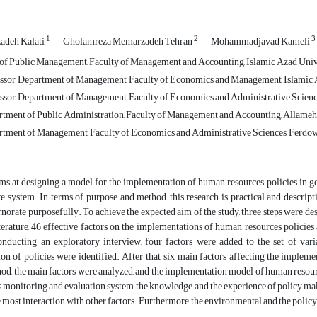
1
2
3
adeh Kalati
Gholamreza Memarzadeh Tehran
Mohammadjavad Kameli
f Public Management, Faculty of Management and Accounting, Islamic Azad Unive
ssor, Department of Management, Faculty of Economics and Management, Islamic A
ssor, Department of Management, Faculty of Economics and Administrative Science
rtment of Public Administration, Faculty of Management and Accounting, Allameh T
rtment of Management, Faculty of Economics and Administrative Sciences, Ferdow
ms at designing a model for the implementation of human resources policies in go
e system. In terms of purpose and method, this research is practical and descrip
orate purposefully. To achieve the expected aim of the study, three steps were des
iterature, 46 effective factors on the implementations of human resources policie
onducting an exploratory interview, four factors were added to the set of var
n of policies were identified. After that, six main factors affecting the impleme
d, the main factors were analyzed, and the implementation model of human resources
s monitoring and evaluation system, the knowledge, and the experience of policy ma
 most interaction with other factors. Furthermore, the environmental and the policy 