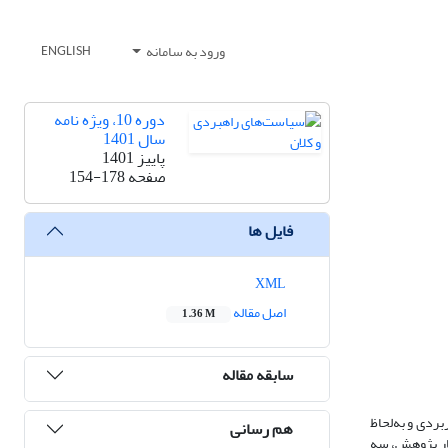
ورود به سامانه
ENGLISH
دوره 10، ویژه نامه
سال 1401
پاییز 1401
صفحه
154-178
فایل ها
XML
اصل مقاله
1.36 M
سابقه مقاله
ردی و به‌لحاظ
هم رسانی
ظار پژوهش، سه