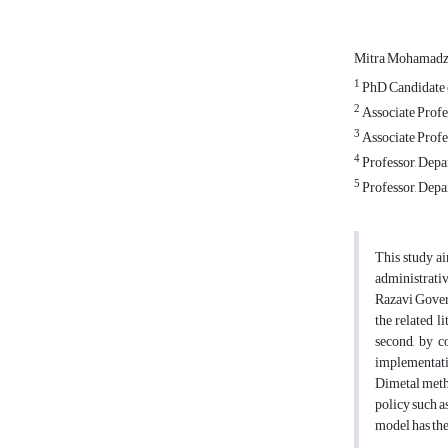
Mitra Mohamadz
1
PhD Candidate o
2
Associate Profe
3
Associate Profe
4
Professor, Depa
5
Professor, Depa
This study ai
administrativ
Razavi Govern
the related l
second, by c
implementatio
Dimetal metho
policy such a
model has the