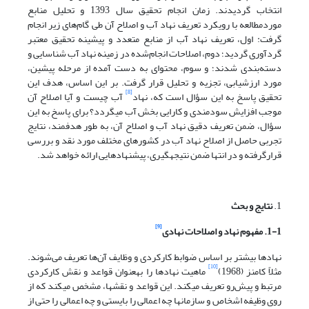
انتخاب گردیدند. زمان انجام تحقیق سال 1393 و تحلیل منابع
موردمطالعه با رویکرد تعریف نهاد آب و اصلاح آن طی گام‌های زیر انجام
گرفت: اول، تعریف نهاد آب از منابع متعدد و پیشینه تحقیق معتبر
گردآوری گردید؛ دوم، اصلاحات انجام‌شده در زمینه نهاد آب شناسایی و
دسته‌بندی شدند؛ و سوم، محتوای به دست آمده از مرحله پیشین،
مورد ارزشیابی، تجزیه و تحلیل قرار گرفت. بر این اساس، هدف این
[8]
تحقیق پاسخ به این سؤال است که، نهاد
آب چیست و آیا اصلاح آن
موجب افزایش سودمندی و کارایی بخش آب می‏گردد؟ برای پاسخ به این
سؤال، ضمن تعریف دقیق نهاد آب و اصلاح آن، به طور هدفمند، نتایج
تجربی حاصل از اصلاح نهاد آب در کشورهای مختلف مورد نقد و بررسی
قرارگرفته و در انتها ضمن نتیجه‏گیری، پیشنهادهایی ارائه خواهد شد.
1.
نتایج و بحث
[9]
1-1. مفهوم نهاد و اصلاحات نهادی
نهادها بیشتر بر اساس ضوابط کارکردی و وظایف آن‌ها تعریف می‌شوند.
[10]
مثلاً کامنز (1968)
ماهیت نهادها را به‏عنوان قواعد و نقش کارکردی
مرتبط و پیش‌رو تعریف می‏کند. این قواعد و نقش‏ها، مشخص می‏کند که از
روی وظیفه اشخاص و سازمان‏ها چه اعمالی را بایستی و چه اعمالی را حتی از