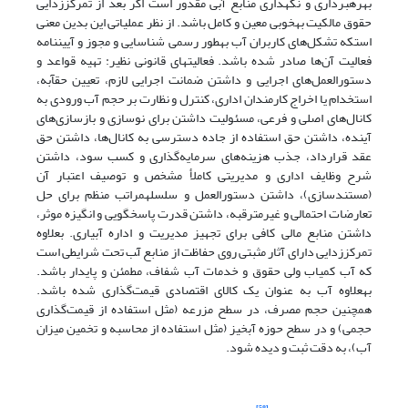
بهره‏برداری و نگهداری منابع آبی مقدور است اگر بعد از تمرکززدایی
حقوق مالکیت به‏خوبی معین و کامل باشد. از نظر عملیاتی این بدین معنی
است‏که تشکل‌های کاربران آب به‏طور رسمی شناسایی و مجوز و آیین‏نامه
فعالیت آن‌ها صادر شده باشد. فعالیت‏های قانونی نظیر: تهیه قواعد و
دستورالعمل‌های اجرایی و داشتن ضمانت اجرایی لازم، تعیین حق‏آبه،
استخدام یا اخراج کارمندان اداری، کنترل و نظارت بر حجم آب ورودی به
کانال‌های اصلی و فرعی، مسئولیت داشتن برای نوسازی و بازسازی‌های
آینده، داشتن حق استفاده از جاده دسترسی به کانال‌ها، داشتن حق
عقد قرارداد، جذب هزینه‌های سرمایه‌گذاری و کسب سود، داشتن
شرح وظایف اداری و مدیریتی کاملأ مشخص و توصیف اعتبار آن
(مستندسازی)، داشتن دستورالعمل و سلسله‏مراتب منظم برای حل
تعارضات احتمالی و غیرمترقبه، داشتن قدرت پاسخگویی و انگیزه موثر،
داشتن منابع مالی کافی برای تجهیز مدیریت و اداره آبیاری. بعلاوه
تمرکززدایی دارای آثار مثبتی روی حفاظت از منابع آّب تحت شرایطی است
که آب کمیاب ولی حقوق و خدمات آب شفاف، مطمئن و پایدار باشد.
به‏علاوه آب به عنوان یک کالای اقتصادی قیمت‌گذاری شده باشد.
هم‏چنین حجم مصرف، در سطح مزرعه (مثل استفاده از قیمت‌گذاری
حجمی) و در سطح حوزه آبخیز (مثل استفاده از محاسبه و تخمین میزان
آب)، به دقت ثبت و دیده شود.