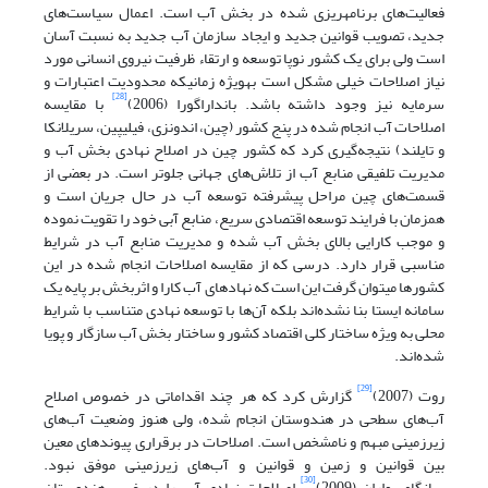
فعالیت‌های برنامه‏ریزی شده در بخش آب است. اعمال سیاست‌های
جدید، تصویب قوانین جدید و ایجاد سازمان آب جدید به نسبت آسان
است ولی برای یک کشور نوپا توسعه و ارتقاء ظرفیت نیروی انسانی مورد
نیاز اصلاحات خیلی مشکل است به‏ویژه زمانی‏که محدودیت اعتبارات و
[28]
سرمایه نیز وجود داشته باشد. بانداراگورا (2006)
با مقایسه
اصلاحات آب انجام شده در پنج کشور (چین، اندونزی، فیلیپین، سریلانکا
و تایلند) نتیجه‌گیری کرد که کشور چین در اصلاح نهادی بخش آب و
مدیریت تلفیقی منابع آب از تلاش‌های جهانی جلوتر است. در بعضی از
قسمت‌های چین مراحل پیشرفته توسعه آب در حال جریان است و
همزمان با فرایند توسعه اقتصادی سریع، منابع آبی خود را تقویت نموده
و موجب کارایی بالای بخش آب شده و مدیریت منابع آب در شرایط
مناسبی قرار دارد. درسی که از مقایسه اصلاحات انجام شده در این
کشورها می‏توان گرفت این است که نهادهای آب کارا و اثربخش بر پایه یک
سامانه ایستا بنا نشده‌اند بلکه آن‌ها با توسعه نهادی متناسب با شرایط
محلی به ویژه ساختار کلی اقتصاد کشور و ساختار بخش آب سازگار و پویا
شده‌اند.
[29]
روت (2007)
گزارش کرد که هر چند اقداماتی در خصوص اصلاح
آب‌های سطحی در هندوستان انجام شده، ولی هنوز وضعیت آب‌های
زیرزمینی مبهم و نامشخص است. اصلاحات در برقراری پیوندهای معین
بین قوانین و زمین و قوانین و آب‌های زیرزمینی موفق نبود.
[30]
سانگامسواران (2009)
اصلاحات نهادی آب را در غرب هندوستان