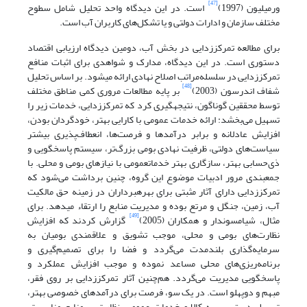
[47]
ورمیلیون (1997)
است. در این دیدگاه واحد تحلیل شامل سطوح
مختلف سازمان و ادارات دولتی و یا تشکل‌های کاربران آب است.
برای مطالعه تمرکززدایی در بخش آب، دومین دیدگاه ارزیابی اقتصاد
دستوری است. در این دیدگاه، مدارک و شواهدی برای اثبات منافع
تمرکززدایی در سلسله‌مراتب اصلاح نهادی ارائه می‏شود. بر اساس تحلیل
[48]
شفاف اندرسون (2003)
بر پایه مطالعات مروری کمی مناطق مختلف
توسط محققین گوناگون، نتیجه‏گیری کرد که تمرکز‌زدایی، خدمات زیر را
تسهیل می‌بخشد: ارائه خدمات عمومی با کارایی بهتر، خودگردان بودن،
افزایش عادلانه و برابر درآمدها و فرصت‌ها، انعطاف‌پذیری بیشتر
سیاست‌های دولتی، ظرفیت نهادی بومی بزرگ‌تر، سیستم پاسخگویی و
ذی‌حسابی بهتر، سازگاری بهتر خدمات‏عمومی با نیازهای بومی و محلی. با
جمع‏بندی مرور ادبیات موضوع این گروه، چنین برداشت می‌شود که
تمرکززدایی دارای آثار مثبتی برای بهره‏برداران در زمینه حق مالکیت
آب، زمین، جنگل و مرتع بوده و مدیریت منابع را ارتقاء می‏دهد. برای
[49]
مثال، شیامسوندار و همکاران (2005)
گزارش کردند که افزایش
نظارت‌های بومی و محلی، موجب تشویق و علاقمندی بومیان به
سرمایه‌گذاری بلندمدت می‌گردد و فضا را برای تصمیم‌گیری و
برنامه‌ریزی‌های محلی مساعد نموده و موجب افزایش عملکرد و
پاسخگویی مدیریت می‌گردد. هم‌چنین آثار تمرکززدایی بر روی فقر،
مبهم و دوپهلو است. در یک سو، فرصت برای درآمدهای خصوصی بهتر،
تسهیل دسترسی به کالا و خدمات عمومی، نظارت بر منابع مناسب‌تر