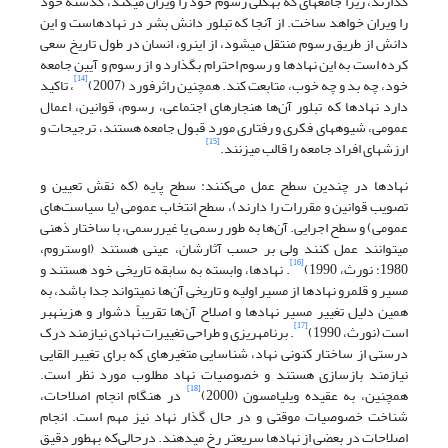
گذارند، زیرا جامعه‏ای که به‏کلی رسوم خود را ویران می‏کند، گذشته خود
را ویران خواهد ساخت. از آنجا که تبلور دانش بشر در نهادهاست و این
دانش از طریق رسوم منتقل می‏شود، از این‏رو، انسان در طول تاریخ سعی
کرده است به این نهادها و رسوم احترام بگذارد و از رسوم و آیین جامعه
[14]
خود، چه بد و چه خوب، متابعت کند. همچنین راثرفورد (2007)
، تاکید
دارد نهادها که تبلور آن‌ها هنجارهای اجتماعی، رسوم، قوانین، اعمال
عمومی، شیوه‏های فکری و رفتاری مورد قبول جامعه هستند، ترجیحات و
[15]
ارزش‏های افراد جامعه را قالب می‏زنند.
نهادها در چندین سطح عمل می‌کنند: سطح پایه (که نقش تعیین و
تصویب قوانین و مقررات را دارند)، سطح انتخاب عمومی (یا سیاست‌های
عمومی) و سطح اجرایی. آن‌ها به طور رسمی یا غیررسمی، با ساختار ذهنی
می‏توانند عمل کنند ولی بر حسب آثارشان، عینی هستند (اوستروم،
[16]
1980؛ نورث، 1990)
. نهادها، وابسته به سابقه تاریخی خود هستند و
مسیر و قلمرو نهادها از مسیر اولیه و تاریخی آن‌ها نمی‏تواند جدا باشد، به
همین دلیل تغییر مسیر نهادها و اصلاح آن‌ها تقریباً دشوار و هزینه‏بر
[17]
است (نورث، 1990)
. برنامه‏ریزی و طراحی تغییرات نهادی نیازمند درک
درستی از ساختار کنونی نهاد، شناسایی متغیرهای که برای تغییر القایی
نیازمند بازسازی هستند و خصوصیات نهاد مطلوب مورد نظر است.
[18]
هم‏چنین، به عقیده ویلیامسون (2000)
در هنگام انجام اصلاحات،
شناخت خصوصیات موقتی و در حال گذار نهاد نیز مهم است. انجام
اصلاحات در بعضی از نهادها سریع‏تر رخ می‏دهند. درحالی‌که به‏طور دقیق