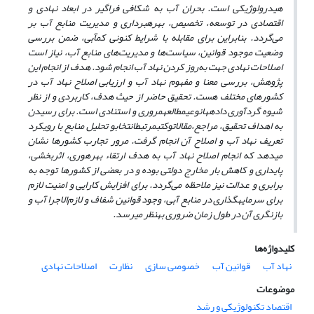
هیدرولوژیکی است. بحران آب به شکافی فراگیر در ابعاد نهادی و
اقتصادی در توسعه، تخصیص، بهره‏برداری و مدیریت منابع آب بر
می‌گردد. بنابراین برای مقابله با شرایط کنونی کم‏آبی، ضمن بررسی
وضعیت موجود قوانین، سیاست‌ها و مدیریت‌های منابع آب، نیاز است
اصلاحات نهادی جهت به‌روز کردن نهاد آب انجام شود. هدف از انجام این
پژوهش، بررسی معنا و مفهوم نهاد آب و ارزیابی اصلاح نهاد آب در
کشورهای مختلف هست. تحقیق حاضر از حیث هدف، کاربردی و از نظر
شیوه گردآوری داده‏ها
نوعی
مطالعه
مروری و استنادی است. برای رسیدن
به اهداف تحقیق، مراجع،
مقالات
و
کتب
مرتبط
انتخاب
و تحلیل منابع با رویکرد
تعریف نهاد آب و اصلاح آن انجام گرفت. مرور تجارب کشورها نشان
می‏دهد که انجام اصلاح نهاد آب به هدف ارتقاء بهره‏وری، اثربخشی،
پایداری و کاهش بار مخارج دولتی بوده و در بعضی از کشورها توجه به
برابری و عدالت نیز ملاحظه می‌گردد. برای افزایش کارایی و امنیت لازم
برای سرمایه‏گذاری در منابع آبی، وجود قوانین شفاف و لازم‌الاجرا آب و
بازنگری آن در طول زمان ضروری به‏نظر می‏رسد.
کلیدواژه‌ها
نهاد آب
قوانین آب
خصوصی‏ سازی
نظارت
اصلاحات نهادی
موضوعات
اقتصاد تکنولوژیکی و رشد