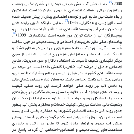
[4]
2008)
. یقیناً بخش آب نقش تاریخی خود را در تأمین غذایی جمعیت
روزافزون جهانی و فعالیت اقتصادی به خوبی ایفاء کرده است. اما، اکنون
رابطه مثبت بین منابع آبی و توسعه اقتصادی بیش از پیش ضعیف شده
[5]
است (اورلوسی و همکاران، 1985)
. به این دلیل‏که اکنون رابطه خطی
اولیه بین منابع آبی و توسعه اقتصادی، تحت تأثیر اثرات متقابل اجتماع و
[6]
بوم‌سازگان آب از حالت توازن دور شده است (فالکنمارک، 1999)
.
پی‏آمدهای منفی نظیر تخریب‌های اجتماعی و زیست‌محیطی در حین ساخت
تأسیسات آبی، شوری آب، تخلیه سفره‏های زیرزمینی در مناطق خشک و
آلودگی کیفی آب منجر به افزایش هزینه‏های اجتماعی شده و از سوی
دیگر نگهداری ضعیف تأسیسات، استفاده ناکارا و سوء مدیریت، منافع
اجتماعی حاصل از عرضه آب اضافی را کاهش داده است. در نتیجه در
توسعه اقتصادی کشورها، در طول زمان سهم خالص مشارکت اقتصادی و
رفاهی بخش آب کاهش خواهد یافت. به همان اندازه مساعدت‌های مالی
به بخش آب نیز روند منفی خواهد گرفت. این روند منفی، کیفیت
زیرساخت‌های موجود آب به‏علاوه پتانسیل سرمایه‌گذاری در پروژه‌های
جدید را با مشکل روبرو خواهد کرد. با توجه به ارتباط نزدیک میان
وضعیت مالی، سلامت فیزیکی، کیفیت خدمات و عملکرد بخش آب، به‏طور
جدی روند کلی توسعه اقتصادی کشورها به عملکرد بخش آب وابسته
است. بنابراین، سوال کلیدی این است که چگونه پایداری اقتصادی و مالی
بخش آب بهبود و ارتقاء داده شود تا منجر به ارتقاء و پایداری
مساعدت‌های زیست‌محیطی و اقتصادی-اجتماعی آن گردد. پاسخ در