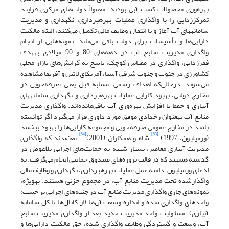
بهره‌وری محصولات کشت آبی بودند. معمولاً دولت‌های مرکزی فرایند
تمرکززدایی را با واگذاری عملیات بهره‏برداری، نگهداری و مدیریت
سامانه‏های آب آغاز و با انتقال وظایف مالی تکمیل می‌کنند، البته مالکیت
دارایی‌ها و تأسیسات برای دولت باقی می‌ماند. نمونه‌هایی از انجام
واگذاری مدیریت منابع آب در دهه‌های 80 و 90 میلادی به‏هدف
فقرزدایی، واگذاری در مقیاس کوچک، پاسخ به گرایش‌های بازار محلی
کشاورزی در جنوب و جنوب شرقی آسیا، آمریکای لاتین و آفریقا مشاهده
می‌شوند. درحالی‌که اهداف رسمی، مشابه قبل یعنی صرفه‌جویی در
مخارج دولتی، بهبود کارایی عملیات بهره‏برداری و نگهداری سامانه‏های
آبیاری و حفظ یا افزایش بهره‌‌وری آب باقی‌مانده‌اند. واگذاری مدیریت
منابع آب به‏عنوان رخدادی موفق مورد داوری قرار می‌گیرد اگر توانسته
باشد در مخارج عمومی صرفه‌جویی و مجموعه کارایی‌ها را بهبود ببخشد
[54]
[53]
(ورمیلیون، 1997).
شاه و همکاران (2001)
معتقدند که واگذاری
مدیریت آبیاری معاصر، بسیار شبیه به حمایت‌های اجرایی بلاعوض در
گذشته هستند که در قالب پروژه‌های صندوق حمایتی انجام می‌گرفت. به‏
ادعای ورمیلیون، دامنه عمل عملیات بهره‏برداری، نگهداری و وظایف مالی
واگذارشده تحت مدیریت منابع آب، در مجموع جزئی هستند. به‏ویژه،
نمونه‌های جاری واگذاری مدیریت منابع آب در جنبه‌های اجرایی بر حسب:
واحدهای واگذاری شده و اندازه وسعت آن‌ها (از کانال‌ها تا کل سامانه
آبیاری)، مسئولیت واحد مدیریت جدید بعد از واگذاری مدیریت منابع
آب، وسعت و گستردگی وظایف واگذاری شده، حق مالکیت دارایی‌ها و