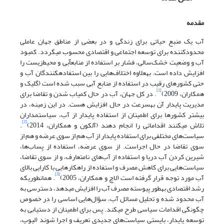
مقدمه
آب یک منبع حیاتی برای زندگی و در بعضی از مناطق جهان عاملی
محدودکننده برای توسعه اجتماعی و اقتصادی محسوب می‏گردد. کمبود
آب و وضعیت خشک‌سالی، فشار بر استفاده از منابع‏آبی و محیط‌زیست را
افزایش داده است. به‏علاوه اختلاف‌هایی را بین استفاده‏کنندگان آب و
حتی کشورهای رقیب در استفاده از منابع آبی سبب شده است (گلیک و
[1]
همکاران، 2009)
. در کل جهان، آب در حال کمیاب شدن و تقاضا برای
مدیریت پایدار آن به‏سرعت در حال افزایش هست. در این زمینه، در
بیش‏تر کشورها برای اطمینان از استفاده پایدار از آب، سیاست‏مداران
[2]
تلاش می‏کنند اقداماتی را انجام دهند (آلکون و همکاران، 2014)
.
سیاست‌های مختلفی برای استفاده پایدار از آب هم از سوی عرضه و هم از
سوی تقاضا در حال اجراست. از سوی عرضه، استفاده از پساب‌ها،
شیرین کردن آب دریا و استفاده از آب‌های نامتعارف، و از سوی تقاضا،
سیاست‌هایی برای کاهش مصرف و استفاده از راه‏کارهایی با کارایی بالای
[3]
آب مورد توجه قرار گرفته است (لاچ و همکاران، 2005)
. همان‏طوری‏که
رشد اقتصادی به‏طور پیوسته مصرف آب را افزایش می‏دهد، دسترسی به
آب محدود شده و تحلیل مسائل آب، سؤال‌هایی اساسی را در خصوص
چگونگی اقدامات سیاسی طرح می‏کند. پس برای اطمینان از دستیابی به
توسعه پایدار، بایستی سیاست‌های جدیدی تعریف و اجرا شوند (لیوپ،