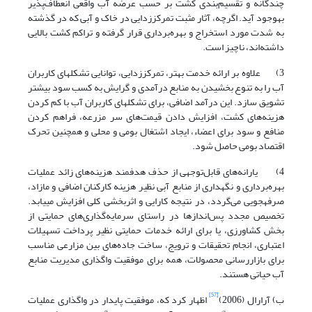
چندگانه و تقسیم‌بندی کشت بر حسب عرضه آب واقعی انعطاف‌پذیر
به‏وجود آید. اگرچه، آثار مثبت تمرکززدایی در خاک و آبی که در گذشته
به شدت مورد استخراج و بهره‌برداری قرار گرفته و تراکم کشت بالایی
داشته‌اند، ناچیز است.
3) علاوه بر ارائه خدمت بهتر، تمرکززدایی، توانایی تشکل‏های کاربران
آب را به تنوع بخشیدن به منابع درآمدی و گرایش به کسب سود بیشتر
تشویق سازد. این درآمد اضافی، برای تشکل‏های کاربران آب با کم کردن
هزینه‌های کشت، افزایش دادن قیمت‌های سر مزرعه، فراهم کردن
منافع و سود برای اعضاء، ایجاد اشتغال بومی و محلی و هم‏چنین تحرک
اقتصاد بومی حاصل شود.
4) یارانه‌های قابل‌توجهی از حذف هدفمند هزینه‌های زائد عملیات
بهره‌برداری و نگهداری از منابع آبی نظیر هزینه کارکنان اضافی و مازاد،
صرفه‏جویی می‌گردد، در نتیجه کارایی و اثربخشی کلی افزایش می‏یابد.
تخصیص مجدد پس‌انداز‌ها در راستای سرمایه‌گذاری‌های حمایتی از
بخش کشاورزی، یا برای ارائه خدمات حمایتی نظیر پرداخت تسهیلات
اعتباری، انجام تحقیقات و ترویج، ساخت جاده‌های بین مزارعی مناسب
برای بازاررسانی محصولات، همه برای موفقیت واگذاری مدیریت منابع
آب حیاتی هستند.
[57]
ب) آرارال (2006)
اظهار کرد که، موفقیت پایدار در واگذاری عملیات