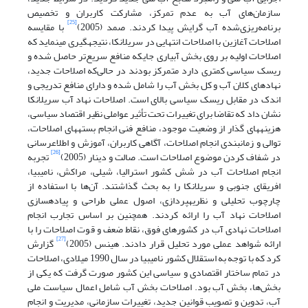
سازمان‌های آب به عدم تمرکز، مشارکت کاربران و تخصیص
[25]
برنامه‌ریزی‌شده آب گرایش پیدا کردند. صمد (2005)
با مقایسه
اصلاحات آغازین با اصلاحات انتهایی در سریلانکا، نتیجه‏گیری می‏نماید که
اصلاحات اولیه بر روی بخش آبیاری جای‏که منافع سریع‌تر حاصل شده و
ریسک سیاسی کمتری دارد متمرکز بودند در حالی‌که اصلاحات جدید،
نهادهای کلان آب و کل بخش آب را شامل شده و دارای منافع تدریجی و
اندک در مقابل ریسک سیاسی بالای است. اصلاحات نهاد آب سریلانکا
نشان داد که تقاضا برای تغییرات تحت تأثیر عواملی نظیر اقتصاد سیاسی،
هزینه‏های گذار از وضعیت موجود، منافع فنی انجام بسته‏های اصلاحات،
توالی و زمان‏بندی انجام اصلاحات، آگاهی کاربران، آموزش و اطلاع‏رسانی
[26]
در شفاف کردن موضوع اصلاحات است. صالت و دینار (2005)
تجربه
انجام اصلاحات آب در شش کشور استرالیا، شیلی، مراکش، نامیبیا،
افریقای جنوبی و سریلانکا را به بحث گذاشتند. آن‌ها با استفاده از
چارچوب تحلیلی و نظریه‏پردازی، اصول عملی طراحی و پیاده‏سازی
اصلاحات نهاد آب را ارائه کردند. همچنین بر اساس تجارب انجام
اصلاحات نهادی آب در کشورهای فوق، نقاط ضعف و قوت اصلاحات را با
[27]
ارائه شواهد عملی مورد تحلیل قرار دادند. هینس (2005)
گزارش
کرد که با توجه به استقلال کشور نامیبیا در سال 1990 میلادی، اصلاحات
در تمام ساختار اقتصادی و سیاسی این کشور صورت گرفت که یکی از
بخش‌ها، بخش آب بود. اصلاحات بخش آب شامل اعمال سیاست ملی
آب، تدوین و تصویب قوانین جدید، تغییرات سازمانی، مدیریت و انجام