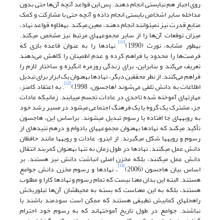
روی اجبار هم نبایستی انجام دهند. پس این قواعد آنچه آن‌ها حتی بدون
مداخله سایر اشخاص بایستی انجام داده و آنچه حتی با مشارکت و کمک
منابع قدرت نیز نمی‏توانند انجام دهند، معین می‏کند. به‏علاوه قواعد نهاد،
میزان توقعات آن‌ها را از سایر مجموعه‏های مرتبط نیز مشخص می‏کند.
[11]
به‏طور مشابه، نورث (1990)
نهادها را به عنوان قاعده بازی که
فرصت‌ها را محدود یا فراهم کرده و عدم اطمینان را کاهش می‌دهند
تعریف می‌کند و بنابراین، برای زندگی روزمره انگیزه و ساختار لازم را
فراهم می‌کنند. از نظر محققین دیگر، نهادها به‏عنوان یک ابزار برای تبدیل
[12]
اطلاعات به دانش تلقی می‌شوند (هاجسون، 1998)
. به اعتقاد کامنز،
مهارت‏های آموخته شده تا‏حدی در عادات تجسم می‏یابند. زمانی‏که عادات
جزء مشترک یک گروه یا یک فرهنگ اجتماعی می‏شود در مسیر رشد خود
به رویه‏های جا افتاده یا رسوم تبدیل می‏شوند. براساس این، هاجسون
تأکید می‏کند که نهادها به‏عنوان مجموعه‏های بادوام و درهم تنیده‏ای از
رسوم و رویه‏ها شکل می‏گیرند. از این‏رو، عادات و رویه‏ها مانند حافظان
دانش عمل می‏کنند. نهادها در طول زمان نه تنها به‏عنوان کمربند انتقال
دانش عمل می‏کنند، بلکه مخزن اصلی انباشت دانش نیز هستند. بر
[13]
اساس بیان هاجسون (2006)
، نهادها و رسوم مخزن دانش جوامع
هستند. البته این بدان معنا نیست که تمام رسوم و نهادها کارا و مطلوب
هستند، بلکه به این معناست که بسته به محیط‏شان آن‌ها تبلوربخش
راه‏حل‏های کمابیش تطبیقی هستند که ممکن است سودمند باشند یا
نباشند. جوامع در طول تاریخ آموخته‏اند که به رسوم خود احترام