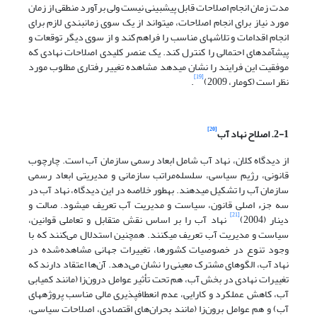
مدت زمان انجام اصلاحات قابل پیش‏بینی نیست ولی برآورد منطقی از زمان
مورد نیاز برای انجام اصلاحات، می‏تواند از یک سوی زمان‏بندی لازم برای
انجام اقدامات و تلاش‏های مناسب را فراهم کند و از سوی دیگر توقعات و
پیش‏آمدهای احتمالی را کنترل کند. یک عنصر کلیدی اصلاحات نهادی که
موفقیت این فرایند را نشان می‏دهد مشاهده تغییر رفتاری مطلوب مورد
[19]
نظر است (کومار، 2009)
.
[20]
2-1. اصلاح نهاد آب
از دیدگاه کلان، نهاد آب شامل ابعاد رسمی سازمان آب است. چارچوب
قانونی، رژیم سیاسی، سلسله‌مراتب سازمانی و مدیریتی ابعاد رسمی
سازمان آب را تشکیل می‏دهند. به‏طور خلاصه در این دیدگاه، نهاد آب در
سه جزء اصلی قانون، سیاست و مدیریت آب تعریف می‏شود. صالت و
[21]
دینار (2004)
نهاد آب را بر اساس نقش‌ متقابل و تعاملی قوانین،
سیاست و مدیریت آب تعریف می‏کنند. هم‏چنین استدلال می‌کنند که با
وجود تنوع در خصوصیات‌ کشورها، تغییرات جهانی مشاهده‌شده در
نهاد آب، الگوهای مشترک معینی را نشان می‌دهد. آن‌ها اعتقاد دارند که
تغییرات نهادی در بخش آب، هم تحت تأثیر عوامل درون‌زا (مانند کمیابی
آب، کاهش عملکرد و کارایی، عدم انعطاف‏پذیری مالی مناسب پروژه‏های
آب) و هم عوامل برون‌زا (مانند بحران‌های اقتصادی، اصلاحات سیاسی،