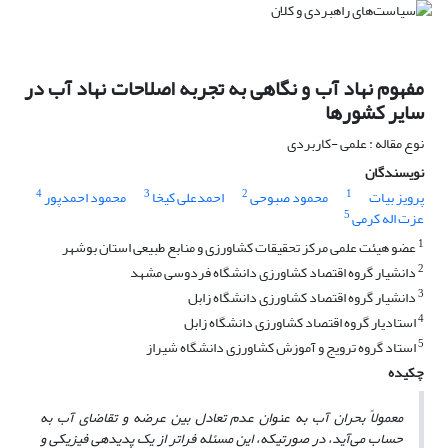
مفهوم نهاد آب و نگاهی به تجربه اصلاحات نهاد آب در
سایر کشورها
نوع مقاله : علمی -کاربردی
نویسندگان
4
3
2
1
پرویز بیات
محمود صبوحی
احمدعلی کیخا
محمود احمدپور
5
عزت اله کرمی
1
عضو هیئت علمی مرکز تحقیقات کشاورزی و منابع طبیعی استان بوشهر
2
دانشیار گروه اقتصاد کشاورزی دانشگاه فردوسی مشهد
3
دانشیار گروه اقتصاد کشاورزی دانشگاه زابل
4
استادیار گروه اقتصاد کشاورزی دانشگاه زابل
5
استاد گروه ترویج و آموزش کشاورزی دانشگاه شیراز
چکیده
معمولاً بحران آب به عنوان عدم تعادل بین عرضه و تقاضای آب به
حساب می‌آید، در صورتی‏که، این مسئله فراتر از یک پدیده‏ی فیزیکی و