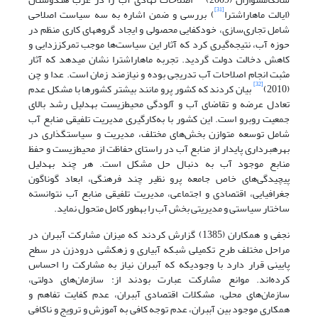
[31]
(ایالت ماهاراشترا
) بررسی و ضمن اشاره به سه سیاست اصلاحی
شامل تجاری‌سازی، خودکفایی محصولی و ایجاد گروه‏های کاری منظم در
حوزه آب، نتیجه‌گیری کرد که آثار این سیاست‌ها موجب تمرکززدایی و
کاهش دخالت دولت گردید. تجربه ماهاراشترا نشان می‏دهد که آثار
مثبت انجام اصلاحات آب تدریجی بوده و نیازمند زمان است. عدا و چن
[32]
(2010)
بیان کردند که کشور پرو مانند بیش‏تر کشورها با مشکل عدم
تعادل عرضه و تقاضای آب و آلودگی محیط‌زیست به‏دلیل رشد بالای
جمعیت روبرو است. این کشور با به‌کارگیری مدیریت تلفیقی منابع آب
شامل توسعه متوازن بخش‌های مختلف، مدیریت و سیاست‏گذاری در
بهره‏برداری پایدار از منابع آب در راستای حفاظت از محیط‌زیست و حفظ
منابع موجود آب به دنبال حل مشکل است. هر چند به‏دلیل
پیچیدگی‌های خاص جامعه پرو نظیر چند فرهنگی، ابعاد گوناگون
جغرافیایی، اقتصادی و اجتماعی، مدیریت تلفیقی منابع آب نتوانسته
ساختار سیاستی و مدیریتی بخش آب را به‏طور کامل متحول نماید.
نجفی و همکاران (1385) گزارش کردند که میزان مشارکت آب‏بران در
مراحل مختلف طرح تکمیلی شبکه آبیاری و زهکشی درودزن در سطح
پایینی قرار دارد با وجودی‏که که آب‏بران نیاز به مشارکت را احساس
کرده‌اند. موانع مشارکت عبارت بودند از: سازمان‌های دولتی،
سازمان‌های محلی، مشکلات اقتصادی آب‏بران، عدم کفایت تفاهم و
همکاری موجود بین آب‏بران، عدم توجه کافی به آموزش و ترویج و ناکافی