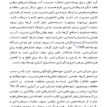
کرد: اول، برای بهینه‌سازی عملکرد مدیریت آب، بوروکراسی‌های دولتی
فاقد انگیزه و واکنش‌پذیری لازم هستند از سوی دیگر زارعین علاقه و
منافع مستقیمی در ارتقاء و پایداری کیفی مدیریت و در نتیجه آن افزایش
کارایی مدیریت آب دارند. وقتی کشاورزان مجوز لازم را دریافت کنند،
تشویق می‌شوند به‏صورت دسته‌جمعی عمل کنند. آن‌ها برای بهبود
عملیات آبیاری بسیار مشتاق هستند به این دلیل‏که آنچه انجام می‌دهند
رابطه مستقیم با منافع آن‌ها دارد. دوم، وقتی واگذاری مدیریت آب در
فضایی با پشتیبانی اجتماعی- فنی اجرا شود، موجب ارتقاء کیفیت خدمات
ارائه‌شده گردیده و کارایی مدیریت آب بهبود می‏یابد. هر دو این دیدگاه
[52]
توسط لام (1998)
مورد تأیید قرار گرفت. سوم، فشارهای اولیه برای
تمرکززدایی، منشأ مشکلات مالی برای دولت مرکزی است و انتقال
مسئولیت‌ها به زارعین و تمرکززدایی، یک راه برای قطع و یا کاهش
هزینه‌های بهره‏برداری و نگهداری سامانه‏های آبیاری توسط دولت است.
برای تمرکززدایی در آبیاری نمونه‌های گوناگونی وجود دارد که بر حسب
میدان‏عمل آن‌ها، مقیاس، مسئولیت‌های واحدهای مدیریت، حوزه وظایف و
حقوق مالکیت واگذاری شده به زارعین متفاوت هستند. بر اساس
مطالعات ورمیلیون نمونه‌های اولیه تمرکززدایی در آبیاری (دهه 50 تا70
میلادی) بیشتر بر روی فقرزدایی، گرایش‌های بازار، واگذاری در مقیاس
بزرگ و مشاغلی نظیر کشاورزی تاکید داشتند. اهداف این نمونه‌های اولیه
عبارت از صرفه‌جویی در مخارج دولتی، بهبود عملیات بهره‏برداری و
نگهداری آب، ارتقاء کارایی هزینه نگهداری سامانه‏های موجود و افزایش