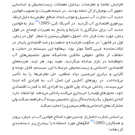
افزایش تقاضا و تعارضات به‏دلیل معضلات زیست‌محیطی و شناسایی
حقوق آب بومیان از آن جمله بودند. در نتیجه تغییرات و تصویب قوانین
جدید آب، تجارت آب تسهیل و موجب ایجاد منافع عظیمی به دلیل ارتقاء
[43]
بهره‌وری اقتصادی آب گردید. در آمریکا، کنی (2005)
نیاز به قوانین
جدید آب برای سازگاری با شرایط و پاسخ به تغییرات اوضاع در طول
زمان، مورد بحث قرار داد. اصول حقوقی پیشین با شعار "اول در زمان،
اول در قانون" در سکونت فزاینده و جمعیت و رشد اقتصادی پایدار در
ایالات‌متحده غربی کاملاً موثر بود. به‏علاوه این سیستم در حمایت و
حفاظت از علائق حقوقی مالکین مادامی‏که مجوز تخصیص‌های آب
داوطلبانه در بازار مبادله می‏گردید، مفید بود. هر چند، هزینه‌های
اقتصادی، اجتماعی و زیست‌محیطی مرتبط با این سیستم، قابل توجه و
کارایی و برابری این‌چنین نهاد منظمی، حل تعارض‌ها را به تأخیر
می‌انداخت. در روزهای آغازین این اصل آب، به افرادی که ابتدا
می‌رسیدند، پاداش می‌داد ولی اکنون به افرادی که با قدرت اقتصادی
خود، مجوزهای اولیه را خریداری می‌کنند پاداش می‌دهد. او اعتقاد دارد
که این اصول، یک پایه ایده‌آل برای تخصیص بهینه آب فراهم نمی‏کند ولی
مشارکت‌های اجتماعی و نظام سهم‏بری را حمایت می‏کند.
بر اساس تجارب حاصل از چندین مورد اصلاح قوانین آب در جهان، برونز
[44]
و همکاران (2005)
الگوهای مورد استفاده را به‏شرح زیر دسته‌بندی
کرده‏اند: