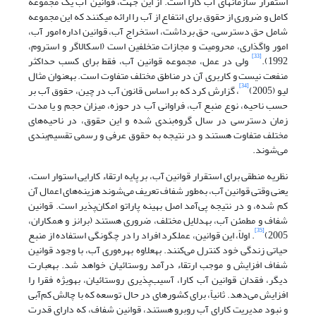
استقرار سازمان‏های آب کارا است. از این جهت، قوانین آب یک مجموعه
کامل و ضروری از حقوق برای انتفاع از آب را ارائه می‏کنند که این مجموعه
شامل حق دسترسی، حق برداشت، استخراج آب، قوانین اداره امور آب،
امور واگذاری، محرومیت و مجازات متخلفین است (اسکالاگر و استروم،
[33]
1992).
ولی در عمل، مجموعه قوانین آب، فقط برای کسب حداکثر
منفعت نیست و کاربری آن در مناطق مختلف متفاوت است. به‏عنوان مثال
[34]
لیو (2005)
، گزارش کرد که بر اساس قانون آب در چین، حقوق آب بر
حسب ناحیه، نوع منبع آب، فراوانی آب در حوزه، میزان حجم و یا مدت
زمان دسترسی در سال گروه‌بندی ‌شده و این حقوق، در ناحیه‌های
مختلف متفاوت هستند و در نتیجه به حقوق عرفی و رسمی تقسیم‌بندی
می‌شوند.
نظریه منطقی برای استقرار قوانین آب، بر پایه ارتقاء کارایی استوار است،
یعنی وقتی قوانین آب، به‌طور شفاف تعریف می‌شوند هزینه‌های اعمال آن
کم شده، و در نتیجه پی‌آمد اصل بهینه پاراتو امکان‌پذیر است. قوانین
شفاف و مطمئن آب، به‏دلایل مختلف، ضروری هستند (برانز و همکاران،
[35]
2005)
. اولاً، این قوانین، عملکرد افراد را در چگونگی استفاده از منبع
حیاتی زندگی خود کنترل می‌کنند. به‏علاوه بهره‌وری آب، با وجود قوانین
شفاف افزایش و موجب ارتقاء درآمد روستائیان خواهد شد. به‏عبارت
دیگر، فقدان قوانین آب کارا، آسیب‌پذیری روستائیان، به‏ویژه فقرا را
افزایش می‌دهد. ثانیاً، برای کشورهای در حال توسعه که با چالش کم‌آبی
و نبود مدیریت کارای آب روبرو هستند، قوانین شفاف، که دارای قدرت