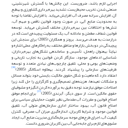
اجرایی لازم باشد، ضروریست. این چالش‌ها با گسترش شهرنشینی،
صنعتی شدن، تخریب محیط‌زیست، تشدید بهره‌برداری کشاورزی و به‏طبع
آن، افزایش سرانه مصرف آب افزایش می‌یابد. با افزایش تقاضا با توجه
به محدودیت منابع آبی، در صورت وجود قوانین ناقص و مبهم آب،
تنش‌ها و اختلافات بین بهره‌برداران مختلف گسترش می‌یابد. توسعه
قوانین شفاف، مطمئن و عادلانه آب، یک مسئولیت پیچیده‌ی است که در
درازمدت به هدف می‌رسد. برونز و همکاران (2005) برای سنجش این
پیچیدگی در دو بخش بازارها و مناطق مختلف، به راه‌کارهای عملی اشاره و
نهایتاً به‏عنوان راه‏حل، تأسیس و ساماندهی تشکل‌های بهره‌برداران،
شناسایی ادعاهای موجود، سازگار کردن قوانین به تجارب تاریخی و
وضعیت‌های بومی و محلی، تلفیق چارچوب‌های نهادی متعدد و توسعه
[36]
ظرفیت‌های سازمانی را پیشنهاد کردند. به‏علاوه اسکالگر (2005)
اعتقاد دارد که ماهیت و شکل حقوق مالکیت، بایستی خود بتواند مسائل
و مشکلات تعهدها، هزینه‌های تصمیم‌گیری و کارگزاری را حل کند زیرا
اصلاحات موفق نیازمند توجه دقیق به برآورده کردن انگیزه و مشوق‏های
[37]
حقوق مالکین است. از سوی دیگر، آبرندی (2005)
برای انجام موفق
اصلاح قوانین و مقررات آب مقدماتی نظیر تقویت حمایت‏های سیاسی برای
اصلاح قانون آب، بهبود ساختار اداری سازمان‌های متولی آب، تلفیق
قوانین موجود و شرایط کاربران، اندازه‌گیری میزان آب مصرفی، کنترل
کیفیت آب، اجرای طرح‌های موجه سرمایه‌گذاری مدیریت منابع آب، ایجاد
مشوق‌های لازم برای جابه‌جایی آب بین کاربران ضروری دانست.