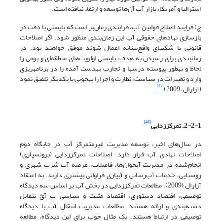
استرالیا و آمریکا، بازار آب آن‌ها توسعه و ارتقاء نیافته است.
ج) فرایند اصلاح قوانین آب، فرایندی زمان‌بر است که بایستی با دقت در
بازسازی نهادهای حقوقی آب این زمان‌بندی منظور شود. اگر اصلاحات
قانونی با شکیبای واقع‌بینانه اعمال شوند موفق خواهند بود. در
زمان‏بندی برای رسیدن به هدف، بایستی اولویت‌های منطقه‌ای و بومی را
لحاظ و به‏طور پیوسته درس‏ها و تجارب به‏دست آمده را در برنامه‏ریزی
وارد و تغییرات در سیاست، نظارت و اجرا را به‏خوبی با یکدیگر تلفیق نمود
[45]
(آرارال، 2009)
.
[46]
2-2-1. تمرکززدایی
در سال‌های اخیر، توسعه مدیریت غیرمتمرکز آب در جایگاه دوم
اصلاحات نهادی آب قرار دارد. اصلاحات تمرکززدایی (برون‏سپاری)
انجام‌شده در مدیریت آبخوان‌ها، فاضلاب، عرضه آب شرب شهری و
روستایی، خدمات آب‌رسانی و آبیاری فراوانی بیش‏تری دارند. به اعتقاد
آرارال (2009)، مطالعات تمرکززدایی در بخش آب بر اساس سه دیدگاه
توصیفی، اقتصاد دستوری، اقتصاد مثبت و سیاسی ب آّئ ئئقابل
دسته‌بندی و ارائه هستند. مطالعات مدیریت انتقال آب با دیدگاه
توصیفی در ارتباط هستند. یک مثال خوب برای این دیدگاه، مطالعه