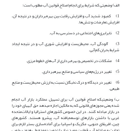
الف) وضعیتی که شرایط برای انجام اصلاح قوانین آب مطلوب است:
1) کمبود شدید آب و افزایش رقابت بین بهره‌برداران و در نتیجه آن،
افزایش تعارضات و تنش‌ها.
2) نابرابری‌های اجتماعی در دسترسی به آب.
3) آلودگی آب، محیط‌زیست و افزایش شوری آب و در نتیجه ایجاد
شرایط بحران کم‌آبی.
4) مشکلات در تخصیص و بهره‌برداری از آب‌های خطوط مرزی.
5) تغییر در رژیم‌های سیاسی و منابع بهره‏برداری.
6) تغییر در دیدگاه و درک نخبگان نسبت به ارزش محیط‌زیست و منابع
طبیعی.
ب) وضعیتی‏که اصلاح قوانین آب برای تسهیل عملکرد بازار آب انجام
شده یعنی مجوزهای قانونی که به مالکین اجازه می‏دهد حق آبه‏های خود را
در بازار مبادله کنند. در این خصوص کشورهای استرالیا و ایالات‌متحده
غربی با داشتن بازارهای توسعه‌یافته آب، پیشرو هستند. کشورهای
چین، افریقای جنوبی، مکزیک و اسپانیا برای آماده‌سازی بستر لازم برای
تجارت و مبادله آب، قوانین مورد نیاز را تدوین نموده ولی هنوز به‏خوبی