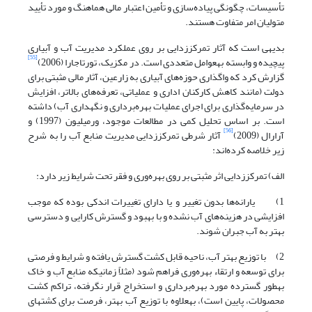
تأسیسات، چگونگی پیاده‌سازی و تأمین اعتبار مالی هماهنگ و مورد تأیید
متولیان امر متفاوت هستند.
بدیهی است که آثار تمرکززدایی بر روی عملکرد مدیریت آب و آبیاری
[55]
پیچیده و وابسته به‏عوامل متعددی است. در مکزیک، تورتاجارا (2006)
گزارش کرد که واگذاری حوزه‌های آبیاری به زارعین، آثار مالی مثبتی برای
دولت (مانند کاهش کارکنان اداری و عملیاتی، تعرفه‌های بالاتر، افزایش
در سرمایه‌گذاری برای اجرای عملیات بهره‌برداری و نگهداری آب) داشته
است. بر اساس تحلیل کمی در مطالعات موجود، ورمیلیون (1997) و
[56]
آرارال (2009)
آثار شرطی تمرکززدایی مدیریت منابع آب را به شرح
زیر خلاصه کرده‌اند:
الف) تمرکززدایی اثر مثبتی بر روی بهره‌وری و فقر تحت شرایط زیر دارد:
1) یارانه‌ها بدون تغییر و یا دارای تغییرات اندکی بوده که موجب
افزایشی در هزینه‌های آب نشده و با بهبود و گسترش کارایی و دسترسی
بهتر به آب جبران شوند.
2) با توزیع بهتر آب، ناحیه قابل کشت گسترش یافته و شرایط و فرصتی
برای توسعه و ارتقاء بهره‌وری فراهم شود (مثلاً زمانی‏که منابع آب و خاک
به‏طور گسترده مورد بهره‌برداری و استخراج قرار نگرفته، تراکم کشت
محصولات، پایین است)، به‏علاوه با توزیع آب بهتر، فرصت‌ برای کشت‏های