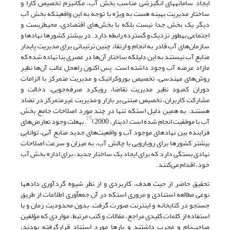
ایجاد سامانه‏های انگیزشی مناسب بخش آب، مکانیزم تخصیص کارا و
ساختار مدیریت بهینه هست به ویژه با توجه به این واقعیت‏که بخش آب
دیگر یک بخش جدا نیست بلکه با بخش‌های اقتصادی، محیط‌زیست و
اجتماعی به‏طور نزدیک و گسترده رابطه دارد. در بیشتر کشورها نهادها و
سازمان‌های آب قادر به انجام و ارتقاء چنین ترتیباتی برای مدیریت پایدار
منابع آب نیستند به این دلیل‏که ساختار آن‌ها در عصری بنا نهاده شده که
مازاد عرضه آب وجود داشته است. پس اکنون راه‏حل غالب آن‌ها نظیر
روش‌های مهندسی، تخصیص بوروکراتیک و مدیریت متمرکز با الزامات
دوران کمبود نظیر مدیریت تقاضا، رویکرد صرفه‌جویی، دخالت و
مشارکت کاربران، تخصیص مبتنی بر بازار و مدیریت غیرمتمرکز در تضاد
هستند. به همین دلیل است‏که تنها در چند مورد اصلاحات جامع بخش
[7]
آب با موفقیت انجام شده است (دینار، 2000)
. به‏علت وجود تعارض‌های
فزاینده بین نهادهای موجود آب و واقعیت‌های جدید منابع آبی، توانایی
بیشتر کشورها برای رویارویی با چالش آب، به میزان و سرعت اصلاحات
نهادی بستگی دارد که برای ایجاد یک ساختار جدید، برای اداره بخش آب
خود، اقدام می‌کنند.
تحقیق حاضر از حیث هدف، کاربردی و از نظر شیوه گردآوری داده‏ها
نوعی مطالعه استنادی و مروری است‏که در آن جمع‏آوری اطلاعات از طریق
جستجو در کتابخانه و اینترنت صورت گرفت. بدون محدودیت زمان و با
استفاده از کلمات کلیدی مراجع، مقالات و کتب مرتبط، مواردی که مؤلفین
صاحب‌نام و مجرب داشتند و بارها مورد استناد قرارگرفته بودند،