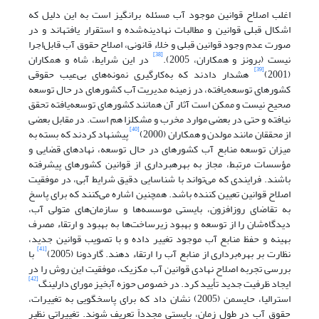
اغلب اصلاح قوانین موجود آب مسئله برانگیز است به این دلیل که
اشکال قبلی قوانین و مطالبات نهادینه‌شده‌ و استقرار یافته‏اند و در
صورت عدم وجود قوانین قبلی و خلاء قانونی، اصلاح حقوق آب قابل‌اجرا
[38]
نیست (برونز و همکاران، 2005).
در این شرایط، شاه و همکاران
[39]
(2001)
هشدار دادند که به‌کارگیری نمونه‌های بی‌عیب حقوقی
کشورهای توسعه‌یافته، در زمینه مدیریت آب کشورهای در حال توسعه
صحیح نیست و ممکن است آثار آن همانند کشورهای توسعه‌یافته تحقق
نیافته و حتی در بعضی موارد مخرب و مشکل‏زا هم است. در مقابل بعضی
[40]
از محققان مانند مولدن و همکاران (2000)
پیشنهاد کردند که بسته به
میزان توسعه منابع آب کشورهای در حال توسعه، نهادهای قضایی و
مؤسسات مرتبط، مجاز به بهره‏برداری از قوانین کشورهای پیشرفته
باشند. فرایندی که می‌تواند با ‌شناسایی دقیق شرایط آبی، در موفقیت
اصلاح قوانین تعیین کننده باشد. همچنین اشاره می‌کنند که برای پاسخ
به تقاضای روزافزون، بایستی موسسه‌ها و سازمان‌های متولی آب،
دیدگاه‌شان را از توسعه و بهبود زیرساخت‌ها به بهبود و ارتقاء مصرف
بهینه و حفظ منابع آب موجود تغییر داده و با تصویب قوانین جدید،
[41]
نظارت بر بهره‌برداری از منابع آب را ارتقاء دهند. گاردونا (2005)
با
بررسی تجربه اصلاح نهادی قوانین آب مکزیک، موفقیت این روش را در
[42]
ایجاد ظرفیت جدید تأیید کرد. در خصوص حوزه آبخیز مورای دارلینگ
استرالیا، حایسمن (2005) نشان داد که برای پاسخگویی به تغییرات،
حقوق آب در طول زمان، بایستی مجدداً تعریف شوند. تغییراتی نظیر