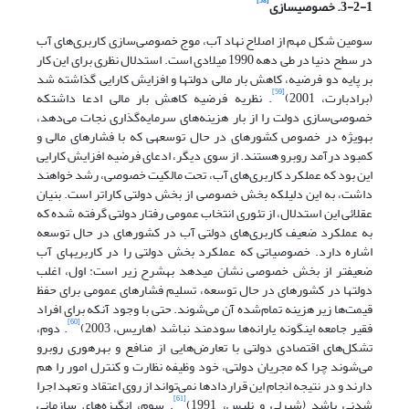
[58]
3-2-1. خصوصی‏سازی
سومین شکل مهم از اصلاح نهاد آب، موج خصوصی‌سازی کاربری‌های آب
در سطح دنیا در طی دهه 1990 میلادی است. استدلال نظری برای این کار
بر پایه دو فرضیه، کاهش بار مالی دولت‏ها و افزایش کارایی گذاشته شد
[59]
(برادبارت، 2001)
. نظریه فرضیه کاهش بار مالی ادعا داشت‏که
خصوصی‌سازی دولت را از بار هزینه‌های سرمایه‌گذاری نجات می‌دهد،
به‏ویژه در خصوص کشورهای در حال توسعه‏ی که با فشارهای مالی و
کمبود درآمد روبرو هستند. از سوی دیگر، ادعای فرضیه افزایش کارایی
این بود که عملکرد کاربری‌های آب، تحت مالکیت خصوصی، رشد خواهند
داشت، به این دلیل‏که بخش خصوصی از بخش دولتی کاراتر است. بنیان
عقلائی این استدلال، از تئوری‌ انتخاب عمومی رفتار دولتی گرفته شده‏ که
به عملکرد ضعیف کاربری‌های دولتی آب در کشورهای در حال توسعه
اشاره دارد. خصوصیاتی که عملکرد بخش دولتی را در کاربری‏های آب
ضعیف‏تر از بخش خصوصی نشان می‏دهد به‏شرح زیر است: اول، اغلب
دولت‏ها در کشورهای در حال توسعه، تسلیم فشارهای عمومی برای حفظ
قیمت‌ها زیر هزینه تمام‌شده آن می‌شوند. حتی با وجود آنکه برای افراد
[60]
فقیر جامعه این‏گونه یارانه‌ها سودمند نباشد (هاریس، 2003)
. دوم،
تشکل‌های اقتصادی دولتی با تعارض‌هایی از منافع و بهره‏وری روبرو
می‌شوند چرا که مجریان دولتی، خود وظیفه نظارت و کنترل امور را هم
دارند و در نتیجه انجام این قراردادها نمی‌تواند از روی اعتقاد و تعهد اجرا
[61]
شدنی باشد (شیرلی و نلیس، 1991)
. سوم، انگیزه‌های سازمانی