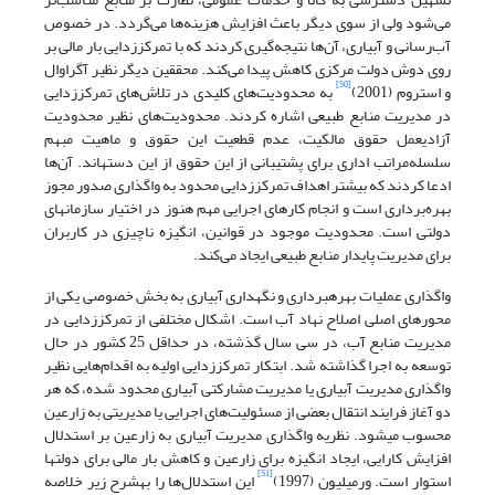
می‌شود ولی از سوی دیگر باعث افزایش هزینه‌ها می‌گردد. در خصوص
آب‌رسانی و آبیاری، آن‌ها نتیجه‌گیری کردند که با تمرکززدایی بار مالی بر
روی دوش دولت مرکزی کاهش پیدا می‌کند. محققین دیگر نظیر آگراوال
[50]
و استروم (2001)
به محدودیت‌های کلیدی در تلاش‌های تمرکززدایی
در مدیریت منابع طبیعی اشاره کردند. محدودیت‌های نظیر محدودیت
آزادی‏عمل حقوق مالکیت، عدم قطعیت این حقوق و ماهیت مبهم
سلسله‌مراتب اداری برای پشتیبانی از این حقوق از این دسته‏اند. آن‌ها
ادعا کردند که بیشتر اهداف تمرکززدایی محدود به واگذاری صدور مجوز
بهره‌برداری است و انجام کارهای اجرایی مهم هنوز در اختیار سازمان‏های
دولتی است. محدودیت موجود در قوانین، انگیزه ناچیزی در کاربران
برای مدیریت پایدار منابع طبیعی ایجاد می‌کند.
واگذاری عملیات بهره‏برداری و نگهداری آبیاری به بخش خصوصی یکی از
محورهای اصلی اصلاح نهاد آب است. اشکال مختلفی از تمرکززدایی در
مدیریت منابع آب، در سی سال گذشته، در حداقل 25 کشور در حال
توسعه به اجرا گذاشته شد. ابتکار تمرکززدایی اولیه به اقدام‌هایی نظیر
واگذاری مدیریت آبیاری یا مدیریت مشارکتی آبیاری محدود شده، که هر
دو آغاز فرایند انتقال بعضی از مسئولیت‌های اجرایی یا مدیریتی به زارعین
محسوب می‏شود. نظریه واگذاری مدیریت آبیاری به زارعین بر استدلال
افزایش کارایی، ایجاد انگیزه برای زارعین و کاهش بار مالی برای دولت‏ها
[51]
استوار است. ورمیلیون (1997)
این استدلال‌ها را به‏شرح زیر خلاصه