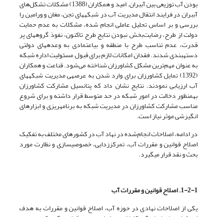
بودن آب توزیعی بین آب‏بران. امید و همکاران (1388) مشکلات تشکل‌های
آب‏بران در فرایند انتقال مدیریت آب در شبکه‏های تجن، مغان و ورامین را
بررسی و بر اساس تحلیل عاملی انجام شده، مشکلات به عدم حمایت
دولت از طرح، رضایت‌بخش نبودن نتایج طرح تاکنون، نفوذ گروه‏های پر
قدرت، عدم تناسب طرح با منطقه و بی‏اعتمادی به وعده‏های دولتی
دسته‏بندی شدند. فقدان امکانات لازم برای قبول مسئولیت اداره شبکه
به عنوان مهم‌ترین مشکل کشاورزان شناخته می‌شود. قناعت و همکاران
(1392) تمایل کشاورزان برای وارد شدن به عرصه‏ی مدیریت شبکه‏های
آب ارزیابی نمودند. نتایج نشان داد که پتانسیل مشارکت کشاورزان
به‏منظور دخالت در امور شبکه در حد متوسط قرار داشته و برای شروع
مناسب مشارکت کشاورزان در مدیریت شبکه به برنامه‏ریزی و ابزارهای
انگیزشی موثر نیاز است.
در ادامه، اصلاحات انجام‌شده در نهاد آب در کشورهای مختلف به تفکیک
اصلاح قوانین و مقررات آب، تمرکززدایی، خصوصی‏سازی و نظارت مورد
بحث و نقد قرار می‏گیرد.
1-2-1. اصلاح قوانین و مقررات آب
یکی از اصلاحات نهادی در حوزه آب، اصلاح قوانین و مقررات به هدف