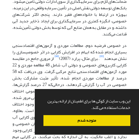
ضمانت‌های لازم برای سرمایه‏گذاری از سوی ادارات دولتی تأمین می‏شود.
بانک‌های توسعه دولتی نقش اصلی در تأمین سرمایه واقعی در این زمینه،
به‏ویژه در ارتباط با خانواده‌های فقیر دارند. پنجم، اکثر شرکت‌های
خصوصی، انگیزه کمتری در سرمایه‏گذاری برای ایجاد ذخایر جدید آبی
داشته، و در مقابل به همان منابع آبی که توسط بخش دولتی تأمین‌شده،
قناعت می‌کنند.
در خصوص فرضیه دوم، مطالعات موردی و آزمون‌های اقتصادسنجی
بسیاری انجام شده که ابهام در افزایش کارایی در اثر خصوصی‏سازی را
[66]
[65]
نشان می‏دهند
. برای مثال، پرارد (2007)
از مروری جامع در مقایسه
کارایی کاربری‌های خصوصی و دولتی آب شامل 48 مطالعه موردی و 22
مورد آزمون‌های اقتصادسنجی نتایج مرکبی گرفت. وی دریافت که 58
درصد از مطالعات موردی انجام شده، تأثیر مثبت مشارکت بخش
خصوصی در آب را گزارش کرده‏اند، درحالی‌که 27 درصد گزارش‌ها،
ادعا می‌کنند بین کارایی آب در بخش خصوصی و عمومی اختلاف
معنی‌داری وجود ندارد. از 22 مورد آزمون‌های اقتصادسنجی مرور شده،
این وب سایت از کوکی ها برای اطمینان از ارائه بهترین
پرارد دریافت که 68 درصد از این مطالعات بیانگر عدم وجود اختلاف
خدمات استفاده می کند.
معنی‏داری بین بخش‌های دولتی و خصوصی از نظر کارایی است. بعلاوه،
[67]
ایستاچ و همکاران (2005)
شواهد اقتصادسنجی بر روی کارایی آب
متوجه شدم
خلاصه و نتیجه‌گیری کردند که بین عملکرد اداره‌کنندگان خصوصی و
دولتی در بخش آب از نظر آماری اختلاف معنی‌داری، از نظر کارایی وجود
ندارد و اغلب مالکیت، به آن اندازه که بحث می‏کنند، در کارایی مهم