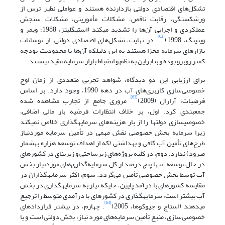
تشکل‌های اقتصادی دولتی بازدارنده هستند و عواملی نظیر ترس از
ورشکستگی، رقابت ناقص، مشکلات مأموریتی، مشکلات سنجش
عملکردی و اجرایی آن‌ها را تشدید می‏کند (استیگلیتز، 1988؛ ویمر و
[62]
وینینگ، 1998)
. در نهایت، تشکل‌های اقتصادی دولتی، از نوسانات
بازارهای سرمایه مجزا هستند به این دلیل‏که آن‌ها با محدودیت‌ بودجه
کم‏تر روبرو بوده و بنابراین به نظم و انضباط بازار سرمایه مقید نیستند.
برای ارزیابی این دو دیدگاه، شواهد تجربی متعددی از زمان اوج
خصوصی‌سازی کاربری‌های آب در دهه 1990، وجود دارد. بر اساس
[63]
فرضیات، آرارال (2009)
مروری جامع از تجارب مشاهده شده
جمع‏بندی کرد. اول، بر خلاف انتظارات فرضیه بار مالی اضافی،
خصوصی‏سازی دولت‏ها را از بار هزینه‌های سرمایه‏گذاری خلاص نمی‏کند
زیرا سرمایه بخش خصوصی نقش مهمی در تأمین سرمایه موردنیاز
طرح‌های تأمین آب کافی و بهداشتی (که از اهداف توسعه هزاره به‏شمار
می‏رود) ندارد. دوم، در کلیه پروژه‌های زیرساختی و زیربنای در کشورهای
در حال توسعه، تنها پنج درصد از کل سرمایه‌گذاری‌های موردنیاز بخش
آب توسط بخش خصوصی تأمین می‌گردد. سوم، اکثر سرمایه‏گذاران در
مقایسه کشورهای با درآمد پایین، جای‏که نیاز به سرمایه‏گذاری در بخش
آب بیش‏تر است، سرمایه‏گذاری در کشورهای با درآمدی متوسط را ترجیع
[64]
می‏دهند (استاچ و جیوکوها، 2005)
. چهارم، در بیشتر قراردادهای
خصوصی‌سازی، منبع تأمین سرمایه‌های مورد نیاز، بخش دولتی است و یا