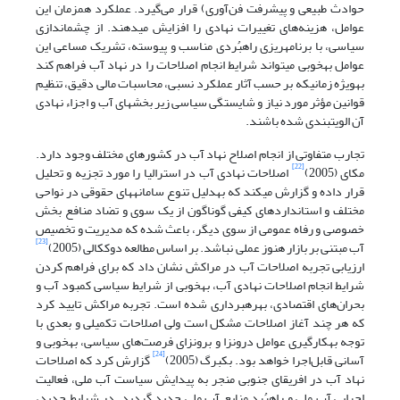
حوادث طبیعی و پیشرفت فن‌آوری) قرار می‌گیرد. عملکرد هم‏زمان این
عوامل، هزینه‌های تغییرات نهادی را افزایش می‏دهند. از چشم‏اندازی
سیاسی، با برنامه‏ریزی راهبُردی مناسب و پیوسته، تشریک مساعی این
عوامل به‏خوبی می‏تواند شرایط انجام اصلاحات را در نهاد آب فراهم کند
به‏ویژه زمانی‏که بر حسب آثار عملکرد نسبی، محاسبات مالی دقیق، تنظیم
قوانین مؤثر مورد نیاز و شایستگی سیاسی زیر بخش‏های آب و اجزاء نهادی
آن الویت‏بندی شده باشند.
تجارب متفاوتی از انجام اصلاح نهاد آب در کشورهای مختلف وجود دارد.
[22]
مکای (2005)
اصلاحات نهادی آب در استرالیا را مورد تجزیه و تحلیل
قرار داده و گزارش می‏کند که به‏دلیل تنوع سامانه‏های حقوقی در نواحی
مختلف و استانداردهای کیفی گوناگون از یک سوی و تضاد منافع بخش
خصوصی و رفاه عمومی از سوی دیگر، باعث شده که مدیریت و تخصیص
[23]
آب مبتنی بر بازار هنوز عملی نباشد. بر اساس مطالعه دوک‏کالی (2005)
ارزیابی تجربه اصلاحات آب در مراکش نشان داد که برای فراهم کردن
شرایط انجام اصلاحات نهادی آب، به‏خوبی از شرایط سیاسی کمبود آب و
بحران‌های اقتصادی، بهره‏برداری شده است. تجربه مراکش تایید کرد
که هر چند آغاز اصلاحات مشکل است ولی اصلاحات تکمیلی و بعدی با
توجه به‏کارگیری عوامل درون‏زا و برون‏زای فرصت‌های سیاسی، به‏خوبی و
[24]
آسانی قابل‌اجرا خواهد بود. بکبرگ (2005)
گزارش کرد که اصلاحات
نهاد آب در افریقای جنوبی منجر به پیدایش سیاست آب ملی، فعالیت
اجرایی آب ملی و راهبُرد منابع آب ملی جدید گردید. در شرایط جدید،