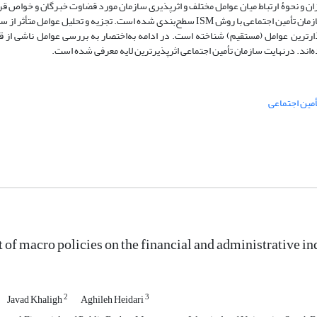
ن و نحوۀ ارتباط میان عوامل مختلف و اثرپذیری سازمان مورد قضاوت خبرگان و خواص قر
درنهایت شاخص‌ها و زیرشاخص‌های مرتبط با چالش‌های استقلال مالی و اداری سازمان تأمین اجتماعی با روش ISM سطح‌بندی شده است. تجزیه و 
گذارترین عوامل (مستقیم) شناخته است. در ادامه به‌اختصار به بررسی عوامل ناشی از قو
ه‌اند. درنهایت سازمان تأمین اجتماعی اثرپذیرترین لایه معرفی شده است.
أمین اجتماعی
 of macro policies on the financial and administrative in
2
3
Javad Khaligh
Aghileh Heidari