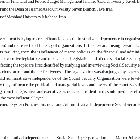
tal, Financial, and Public Budget Management, Islamic Azad University, Saveh Br
and the Dean of Islamic Azad University, Saveh Branch, Save, Iran
of Mashhad University, Mashhad, Iran
vernment is trying to create financial and administrative independence in organizati
ion) and increase the efficiency of organizations. In this research, using researc
rs resulting from the "(influence) of macro policies on the financial and adminis
he executive, legislative, and mechanism. Legislation and of course Social Securit
ffecting the topic are first identified by studying and interviewing Social Security 
arious factors and their effectiveness. The organization was also judged by experts 
 and administrative independence of the Social Security Organization were lev
w they influence the political and managerial levels and layers of the country as th
ng from the legislative and executive branch and are identified as intermediate (effe
 the most influential layer.
eral System Policies, Financial and Administrative Independence, Social Security
Administrative Independence"
"Social Security Organization"
"Macro Policie