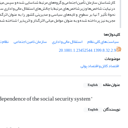
کارشناسان سازمان تأمین اجتماعی و گروه‌های مرتبط شناسایی شده و سپس میزا
نحوۀ تأثیر آ نها بر سطوح و لایه‌های سیاسی و مدیریتی کشور را به عنوان اثر
مجریه نیز پرداخته شده و به عنوان عوامل میانی (اثرگذار و اثرپذیر) شناخته شد
کلیدواژه‌ها
سیاست‌های کلی نظام
استقلال مالی و اداری
سازمان تامین اجتماعی
نظام ت
20.1001.1.23452544.1399.8.32.2.9
موضوعات
اقتصاد کلان و اقتصاد پولی
عنوان مقاله
English
dependence of the social security system"
نویسندگان
English