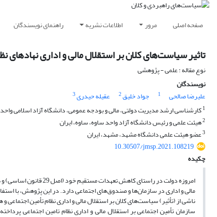
صفحه اصلی
مرور
اطلاعات نشریه
راهنمای نویسندگان
تاثیر سیاست‌های کلان بر استقلال مالی و اداری نهادهای نظ
نوع مقاله : علمی - پژوهشی
نویسندگان
3
2
1
علیرضا صالحی
جواد خلیق
عقیله حیدری
1
کارشناسی ارشد مدیریت دولتی، مالی و بودجه عمومی، دانشگاه آزاد اسلامی واحد س
2
هیئت علمی و رئیس دانشگاه آزاد واحد ساوه، ساوه، ایران
3
عضو هیئت علمی دانشگاه مشهد، مشهد، ایران
10.30507/jmsp.2021.108219
چکیده
امروزه دولت در راستای کاهش تعهدات مستقیم خود (اصل 29 قانون اساسی) و همچنین افزایش کارایی سازمان‌ها، حداقل بر روی کاغذ، سعی در ایجاد استقلال
مالی و اداری در سازمان‌ها و صندوق‌های اجتماعی دارد. در این پژوهش، با است
ناشی از (تأثیر) سیاست‌های کلان بر استقلال مالی و اداری نظام تأمین اجتماعی و هم
سازمان تأمین اجتماعی بر استقلال مالی و اداری نظام تامین اجتماعی پرداخت