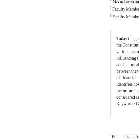
1
MA in Governmen
2
Faculty Member 
3
Faculty Member 
Today, the go
the Constitut
various facto
influencing t
and factors a
between the v
of financial
identifies ho
factors arisi
considered as
Keywords: Gen
"Financial and 