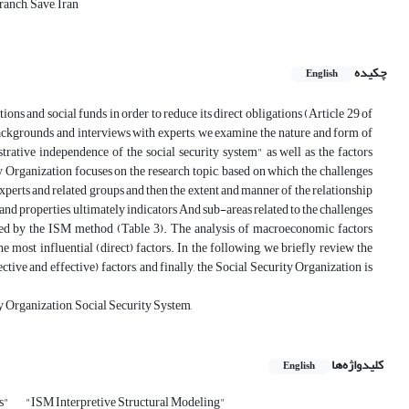
anch, Save, Iran
چکیده
English
ons and social funds in order to reduce its direct obligations (Article 29 of
h backgrounds and interviews with experts, we examine the nature and form of
trative independence of the social security system" as well as the factors
y Organization focuses on the research topic, based on which the challenges
experts and related groups and then the extent and manner of the relationship
and properties, ultimately indicators And sub-areas related to the challenges
eled by the ISM method (Table 3). The analysis of macroeconomic factors
e most influential (direct) factors. In the following, we briefly review the
ctive and effective) factors, and finally, the Social Security Organization is
 Organization, Social Security System,
کلیدواژه‌ها
English
s"
"ISM Interpretive Structural Modeling"