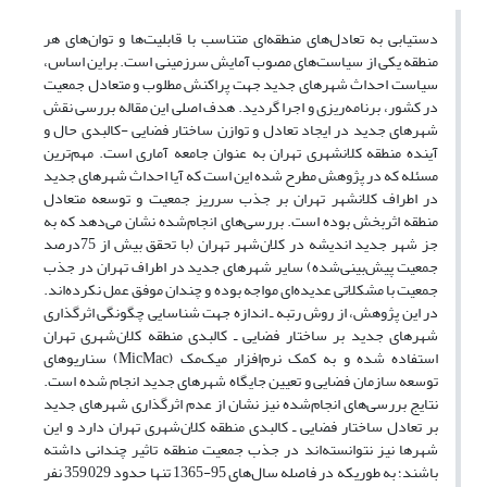
دستیابی به تعادل‌های منطقه‌ای متناسب با قابلیت‌ها و توان‌های هر
منطقه‌ یکی از سیاست‌های مصوب آمایش سرزمینی است. براین اساس،
سیاست احداث شهرهای جدید جهت پراکنش مطلوب و متعادل جمعیت
در کشور، برنامه‌ریزی و اجرا گردید. هدف اصلی این مقاله بررسی نقش
شهرهای جدید در ایجاد تعادل و توازن ساختار فضایی -کالبدی حال و
آینده منطقه کلانشهری تهران به عنوان جامعه آماری است. مهم‌ترین
مسئله که در پژوهش مطرح شده این است که آیا احداث شهرهای جدید
در اطراف کلانشهر تهران بر جذب سرریز جمعیت و توسعه متعادل
منطقه اثربخش بوده است. بررسی‌های انجام‌شده نشان می‌دهد که به
جز شهر جدید اندیشه در کلان‌شهر تهران (با تحقق بیش از 75درصد
جمعیت پیش‌بینی‌شده) سایر شهرهای جدید در اطراف تهران در جذب
جمعیت با مشکلاتی عدیده‌ای مواجه بوده و چندان موفق عمل نکرده‌اند.
در این پژوهش، از روش رتبه ـ ‌اندازه جهت شناسایی چگونگی اثرگذاری
شهرهای جدید بر ساختار فضایی ـ کالبدی منطقه کلان‌شهری تهران
استفاده شده و به کمک نرم‌افزار میک‌مک (MicMac) سناریوهای
توسعه سازمان فضایی و تعیین جایگاه شهرهای جدید انجام شده است.
نتایج بررسی‌های انجام‌شده نیز نشان از عدم اثرگذاری شهرهای جدید
بر تعادل ساختار فضایی ـ کالبدی منطقه کلان‌شهری تهران دارد و این
شهرها نیز نتوانسته‌اند در جذب جمعیت منطقه تاثیر چندانی داشته
باشند؛ به طوریکه در فاصله سال‌های 95-1365 تنها حدود 359,029 نفر