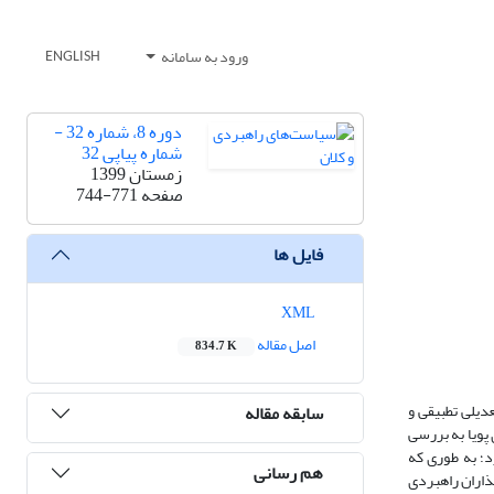
ورود به سامانه
ENGLISH
دوره 8، شماره 32 -
شماره پیاپی 32
زمستان 1399
صفحه
744-771
فایل ها
XML
اصل مقاله
834.7 K
دیلی تطبیقی و
سابقه مقاله
پویا به بررسی
رد؛ به طوری که
هم رسانی
‌گذاران راهبردی