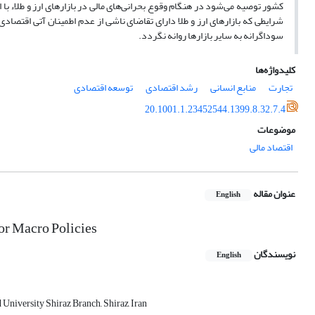
کشور توصیه می‌شود در هنگام وقوع بحرانی‌های مالی در بازارهای ارز و طلاء با
شرایطی که بازارهای ارز و طلا دارای تقاضای ناشی از عدم اطمینان آتی اقتصادی
سوداگرانه به سایر بازارها روانه نگردد.
کلیدواژه‌ها
تجارت
منابع انسانی
رشد اقتصادی
توسعه اقتصادی
20.1001.1.23452544.1399.8.32.7.4
موضوعات
اقتصاد مالی
عنوان مقاله
English
or Macro Policies
نویسندگان
English
niversity Shiraz Branch,, Shiraz, Iran