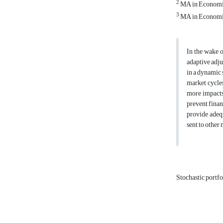
2
MA in Economics
3
MA in Economics
In the wake o
adaptive adjus
in a dynamic 
market cycles
more impacts
prevent finan
provide adequ
sent to other
Stochastic portf