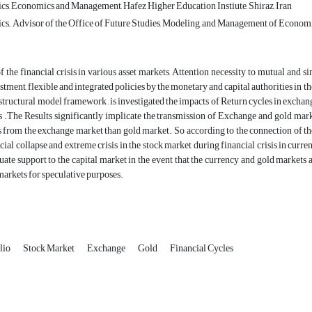
, Economics and Management, Hafez Higher Education Instiute, Shiraz, Iran
, َ Advisor of the Office of Future Studies, Modeling, and Management of Economi
f the financial crisis in various asset markets, Attention necessity to mutual and s
tment, flexible and integrated policies by the monetary and capital authorities in the
structural model framework , is investigated the impacts of Return cycles in exchange
 .The Results significantly implicate the transmission of Exchange and gold marke
 from the exchange market than gold market. So according to the connection of th
cial collapse and extreme crisis in the stock market during financial crisis in curre
ate support to the capital market in the event that the currency and gold markets 
 markets for speculative purposes.
olio
Stock Market
Exchange
Gold
Financial Cycles