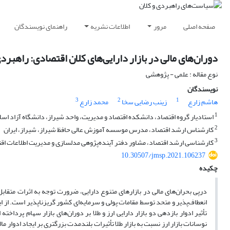
صفحه اصلی
مرور
اطلاعات نشریه
راهنمای نویسندگان
دوران‌های مالی ‌در بازار دارایی‌های کلان اقتصادی: راهب
نوع مقاله : علمی - پژوهشی
نویسندگان
3
2
1
هاشم زارع
زینب رضایی سخا
محمد زارع
1
استادیار گروه اقتصاد، دانشکده اقتصاد و مدیریت، واحد شیراز، دانشگاه آزاد اسلا
2
کارشناس ارشد اقتصاد، مدرس موسسه آموزش عالی حافظ شیراز، شیراز، ایران
3
کارشناسی ارشد اقتصاد، مشاور دفتر آینده‌پژوهی مدلسازی و مدیریت اطلاعات اقتص
10.30507/jmsp.2021.106237
چکیده
درپی بحران‌های مالی در بازارهای متنوع دارایی، ضرورت توجه به اثرات متقابل
انعطاف‌پذیر و متحد توسط مقامات پولی و سرمایه‌ای کشور گریزناپذیر است. از ا
تأثیر ادوار بازدهی دو بازار دارایی ارز و طلا بر دوران‌های بازار سهام پرداخت
نوسانات بازار ارز نسبت به بازار طلا تأثیرات بلندمدت بزرگتری بر ایجاد ادوار مال