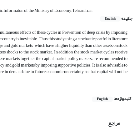
c Informaton of the Ministry of Economy, Tehran, Iran
چکیده
English
imultaneous effects of these cycles in Prevention of deep crisis by imposing
 country is inevitable. Thus, this study using a stochastic portfolio literature
 and gold markets , which have a higher liquidity than other assets, on stock
ts shocks to the stock market. In addition, the stock market cycles receive
ese markets together, the capital market policy makers are recommended to
ncy and gold markets by imposing supportive policies. It is also advisable to
are in demand due to future economic uncertainty so that capital will not be
کلیدواژه‌ها
English
مراجع